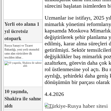
sürecini başlatan isimlerden bi
Uzmanlar ise istifayı, 2025 yı
Yerli oto alana 1
mimarlık yönetimi reformlarıyl
yıl ücretsiz
kapsamda Moskova Mimarlık 
değiştirilerek şehir planlama 
otopark
edilmiş, karar alma süreçleri
Rusya Sanayi ve Ticaret
getirilmişti. Sektör temsilcile
Bakanlığı, yeni yerli otomobil
satın alan sürücülere ilk
değişiklikler baş mimarlık po
tescilden itibar...
azaltırken, görevin daha çok 
rol üstlenmesine yol açtı. Bu
ayrılığı, şehirdeki daha geniş
dönüşümün bir parçası olarak 
10 yaşında,
4.4.2026
Shakira ile sahne
aldı
Реклама