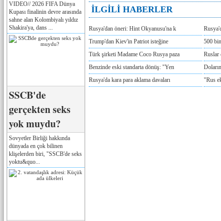
VIDEO// 2026 FIFA Dünya
İLGİLİ HABERLER
Kupası finalinin devre arasında
sahne alan Kolombiyalı yıldız
Shakira'ya, dans ...
Rusya'dan öneri: Hint Okyanusu'na k
Rusya'd
Trump'dan Kiev'in Patriot isteğine
500 bin
Türk şirketi Madame Coco Rusya paza
Ruslar 
Benzinde eski standarta dönüş: "Yen
Doların
Rusya'da kara para aklama davaları
"Rus e
SSCB'de
gerçekten seks
yok muydu?
Sovyetler Birliği hakkında
dünyada en çok bilinen
klişelerden biri, "SSCB'de seks
yoktu&quo...