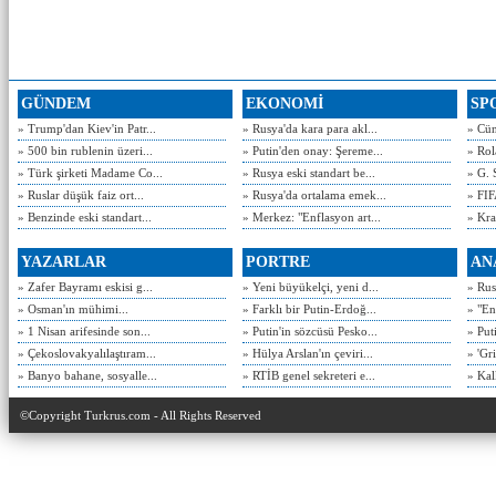
GÜNDEM
EKONOMİ
SP
» Trump'dan Kiev'in Patr...
» Rusya'da kara para akl...
» Cün
» 500 bin rublenin üzeri...
» Putin'den onay: Şereme...
» Rol
» Türk şirketi Madame Co...
» Rusya eski standart be...
» G. 
» Ruslar düşük faiz ort...
» Rusya'da ortalama emek...
» FIF
» Benzinde eski standart...
» Merkez: "Enflasyon art...
» Kra
YAZARLAR
PORTRE
AN
» Zafer Bayramı eskisi g...
» Yeni büyükelçi, yeni d...
» Rusy
» Osman'ın mühimi...
» Farklı bir Putin-Erdoğ...
» "En
» 1 Nisan arifesinde son...
» Putin'in sözcüsü Pesko...
» Put
» Çekoslovakyalılaştıram...
» Hülya Arslan'ın çeviri...
» 'Gri
» Banyo bahane, sosyalle...
» RTİB genel sekreteri e...
» Kal
©Copyright Turkrus.com - All Rights Reserved