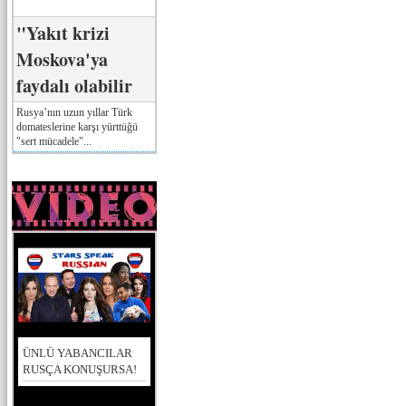
"Yakıt krizi
Moskova'ya
faydalı olabilir
Rusya’nın uzun yıllar Türk
domateslerine karşı yürttüğü
"sert mücadele"...
ÜNLÜ YABANCILAR
RUSÇA KONUŞURSA!