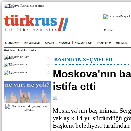
Реклама
Реклама
GÜNDEM
EKONOMİ
SPOR
YAŞAM
YAZARLAR
PORTRE
ANALİZ
Reklam
Hakkımızda
Реклама
BASINDAN SEÇMELER
Реклама
Moskova'nın ba
Реклама
istifa etti
Moskova’nın baş mimarı Serg
yaklaşık 14 yıl sürdürdüğü göre
Başkent belediyesi tarafından