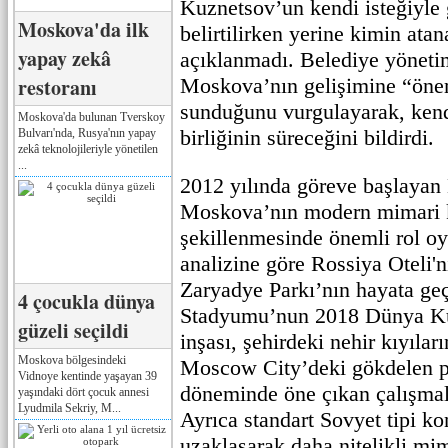
Kuznetsov’un kendi isteğiyle 
Moskova'da ilk
belirtilirken yerine kimin ata
yapay zekâ
açıklanmadı. Belediye yöneti
restoranı
Moskova’nın gelişimine “önem
sunduğunu vurgulayarak, kend
Moskova'da bulunan Tverskoy
birliğinin süreceğini bildirdi.
Bulvarı'nda, Rusya'nın yapay
zekâ teknolojileriyle yönetilen
...
2012 yılında göreve başlayan
Moskova’nın modern mimari k
şekillenmesinde önemli rol o
analizine göre Rossiya Oteli'n
Zaryadye Parkı’nın hayata geç
4 çocukla dünya
Stadyumu’nun 2018 Dünya Ku
güzeli seçildi
inşası, şehirdeki nehir kıyıla
Moskova bölgesindeki
Moscow City’deki gökdelen p
Vidnoye kentinde yaşayan 39
döneminde öne çıkan çalışmala
yaşındaki dört çocuk annesi
Lyudmila Sekriy, M...
Ayrıca standart Sovyet tipi ko
uzaklaşarak daha nitelikli mi