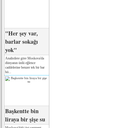
"Her şey var,
barlar sokağı
yok"
Analistlere göre Moskova'da
dünyanın ünlü eğlence
caddelerine benzer tek bir bar
bö...
Başkentte bin
liraya bir şişe su
Moskova'daki üst segment