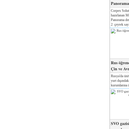
Panorama 
Corpex Solut
hazırlanan M
Panorama der
2. çeyrek sayı
Rus öğrenc
Çin ve Av
Rusya'da üniv
yurt dışında
kurumlarına il
SVO gazisi