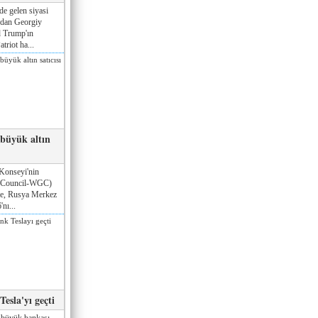
de gelen siyasi
ndan Georgiy
 Trump'ın
triot ha...
 büyük altın
Konseyi'nin
 Council-WGC)
öre, Rusya Merkez
nı...
esla'yı geçti
 büyük bankası