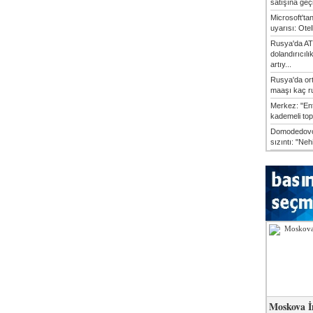
satışına geçic
Microsoft'ta
uyarısı: Otel
Rusya'da AT
dolandırıcılı
artıy...
Rusya'da or
maaşı kaç ru
Merkez: "En
kademeli top
Domodedovo
sızıntı: "Neh
Moskova İ