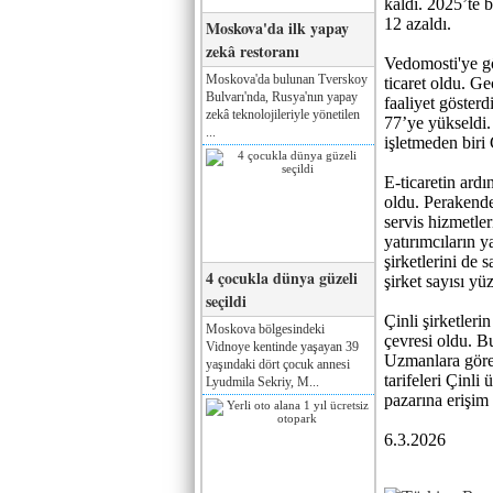
kaldı. 2025’te b
12 azaldı.
Moskova'da ilk yapay
zekâ restoranı
Vedomosti'ye gö
Moskova'da bulunan Tverskoy
ticaret oldu. Ge
Bulvarı'nda, Rusya'nın yapay
faaliyet gösterd
zekâ teknolojileriyle yönetilen
77’ye yükseldi.
...
işletmeden biri Ç
E-ticaretin ardı
oldu. Perakende
servis hizmetler
yatırımcıların 
şirketlerini de s
4 çocukla dünya güzeli
şirket sayısı yü
seçildi
Çinli şirketle
Moskova bölgesindeki
çevresi oldu. Bu
Vidnoye kentinde yaşayan 39
Uzmanlara göre
yaşındaki dört çocuk annesi
tarifeleri Çinli
Lyudmila Sekriy, M...
pazarına erişim 
6.3.2026