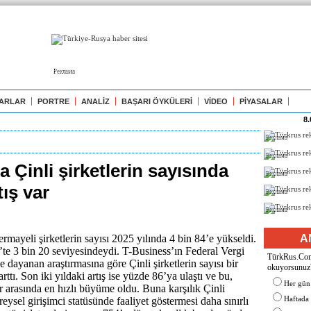
Реклама
ARLAR
PORTRE
ANALİZ
BAŞARI ÖYKÜLERİ
VİDEO
PİYASALAR
8.
Реклама
Реклама
 Çinli şirketlerin sayısında
Реклама
tış var
Реклама
Реклама
rmayeli şirketlerin sayısı 2025 yılında 4 bin 84’e yükseldi.
A
e 3 bin 20 seviyesindeydi. T-Business’ın Federal Vergi
TürkRus.Com'
ne dayanan araştırmasına göre Çinli şirketlerin sayısı bir
okuyorsunuz
rttı. Son iki yıldaki artış ise yüzde 86’ya ulaştı ve bu,
Her gün
er arasında en hızlı büyüme oldu. Buna karşılık Çinli
Haftada
ireysel girişimci statüsünde faaliyet göstermesi daha sınırlı