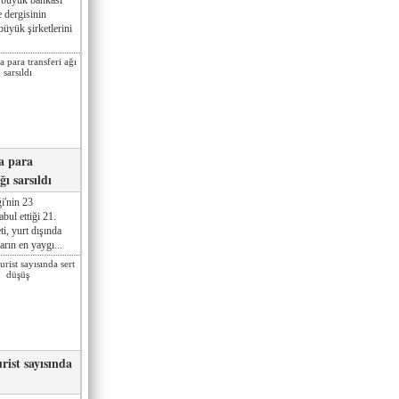
 dergisinin
üyük şirketlerini
a para
ğı sarsıldı
i'nin 23
ul ettiği 21.
ti, yurt dışında
rın en yaygı...
rist sayısında