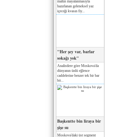
maltın mayalanmasıyla
hazırlanan geleneksel yaz
içeceği kvasın fiy...
"Her şey var, barlar
sokağı yok"
Analistlere göre Moskova'da
dünyanın ünlü eğlence
caddelerine benzer tek bir bar
bö...
Başkentte bin liraya bir
şişe su
Moskova'daki üst segment