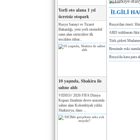
Реклама
Yerli oto alana 1 yıl
İLGİLİ H
ücretsiz otopark
Rusya Sanayi ve Ticaret
Rusya'dan öneri: Hi
Bakanlığı, yeni yerli otomobil
ABD istihbaratı fikir 
satın alan sürücülere ilk
tescilden itibar...
Türk şirketi Madam
Benzinde eski standa
Rusya'da kara para a
10 yaşında, Shakira ile
sahne aldı
VIDEO// 2026 FIFA Dünya
Kupası finalinin devre arasında
sahne alan Kolombiyalı yıldız
Shakira'ya, dans ...