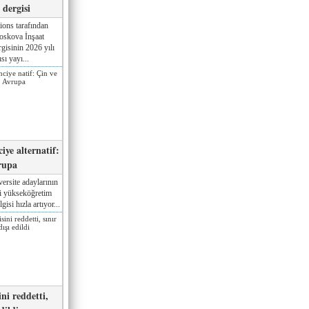
dergisi
ions tarafından
oskova İnşaat
gisinin 2026 yılı
sı yayı...
iye alternatif:
rupa
ersite adaylarının
ki yükseköğretim
gisi hızla artıyor...
ni reddetti,