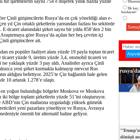
u tür işletmelerin sayısı 754’e düşerek yıllık bazda yüzde
Düzensiz
İlk kez;
burdayım!
re Çinli girişimcilerin Rusya’da en çok yöneldiği alan e-
çen yıl Çin ortaklı şirketlerin yarısından fazlası bu sektörde
Sonuçl
i. E-ticaret alanındaki şirket sayısı bir yılda 858’den 2 bin
 Araştırmaya göre Rusya’da açılan her beş çevrim içi
inli girişimcilere ait.
ndan en popüler faaliyet alanı yüzde 19 payla toptan ticaret
 ticaret yüzde 9, üretim yüzde 3,4, otomobil ticareti ve
i ise yaklaşık yüzde 3 pay aldı. Analistler ayrıca Çinli
yalnızca yeni şirket kurmakla kalmayıp mevcut Rus
atın aldığını belirtiyor. 2025’te Çin bağlantılı hale gelen
zde 10 artarak 1.278’e ulaştı.
rin en yoğun bulunduğu bölgeler Moskova ve Moskova
 iki bölge toplam şirketlerin yüzde 51’ini oluşturuyor.
 ABD’nin Çin mallarına uyguladığı yüksek gümrük
 üreticileri yeni pazarlara yöneltiyor ve Rusya, Avrasya
nedeniyle önemli bir alternatif haline geliyor.
"Trump'ın
dönüşü n