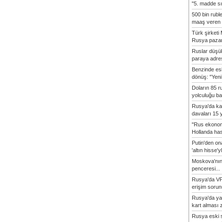
"5. madde sı
500 bin rubl
maaş veren 8
Türk şirket
Rusya pazarı
Ruslar düşük
paraya adres
Benzinde es
dönüş: "Yeni 
Doların 85 r
yolculuğu baş
Rusya'da ka
davaları 15 y
"Rus ekonom
Hollanda hasta
Putin'den o
'altın hisse'yl
Moskova'nın
penceresi...
Rusya'da VP
erişim sorun
Rusya'da ya
kart alması z
Rusya eski s