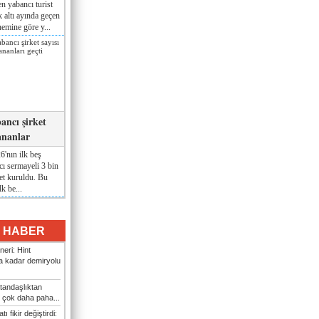
n yabancı turist
lk altı ayında geçen
nemine göre y...
ancı şirket
ananlar
'nın ilk beş
ı sermayeli 3 bin
et kuruldu. Bu
lk be...
I HABER
eri: Hint
 kadar demiryolu
tandaşlıktan
 çok daha paha...
ı fikir değiştirdi: