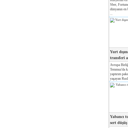
Sber, Fortune
dünyanın en b
...
Yurt dışın
transferi a
Avrupa Birliğ
Temmuz'da kab
yaptırım pake
yaşayan Rusla
Yabancı tu
sert düşüş