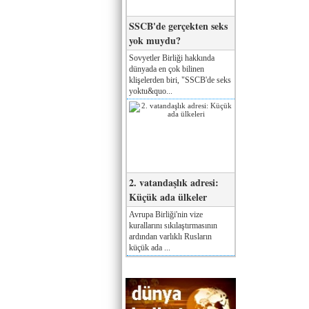
SSCB'de gerçekten seks
yok muydu?
Sovyetler Birliği hakkında
dünyada en çok bilinen
klişelerden biri, "SSCB'de seks
yoktu&quo...
2. vatandaşlık adresi:
Küçük ada ülkeler
Avrupa Birliği'nin vize
kurallarını sıkılaştırmasının
ardından varlıklı Rusların
küçük ada ...