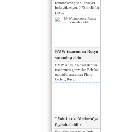
restoranlarda şişe su fiyatları
hızla yükseliyor. 0,75 litrelik bir
şişe ...
BMW tasarımcısı Rusya
vatandaşı oldu
BMW X5 ve X6 modellerinin
tasarımında görev alan Belçikalı
otomobil tasarımcısı Pierre
Leclerc, Rusy...
"Yakıt krizi Moskova'ya
faydalı olabilir
Rusya’nın uzun yıllar Türk