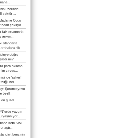
nana...
enin üzerinde
 sektör ...
i Madame Coco
ndan çekiliyo...
 faiz ortamında
 arıyor...
ki standarta
arabalara dik...
ubleye doğru
ladı mı? ...
ra para aklama
ılın zirves...
isinde 'askerî
lığı' beli...
nay: Şeremetyevo
e özell...
 en güzel
N'lerde yaygın
u yaşanıyor...
bancıların SIM
orlaştı...
tandart benzinin