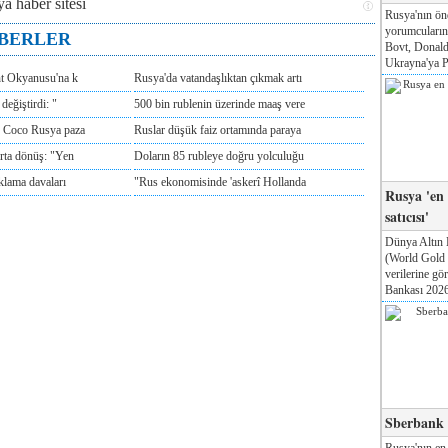
Rusya'nın ön
yorumcuları
ABERLER
Bovt, Donald
Ukrayna'ya Pa
nt Okyanusu'na k
Rusya'da vatandaşlıktan çıkmak artı
değiştirdi: "
500 bin rublenin üzerinde maaş vere
e Coco Rusya paza
Ruslar düşük faiz ortamında paraya
rta dönüş: "Yen
Doların 85 rubleye doğru yolculuğu
klama davaları
"Rus ekonomisinde 'askerî Hollanda
Rusya 'en
satıcısı'
Dünya Altın 
(World Gold
verilerine g
Bankası 2026'
Sberbank T
Rusya'nın en