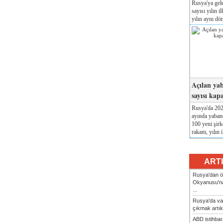
Rusya'ya gele
sayısı yılın i
yılın aynı dö
Açılan yab
sayısı kap
Rusya'da 2026
ayında yabanc
100 yeni şirk
rakam, yılın i
ART
Rusya'dan ön
Okyanusu'na
...
Rusya'da va
çıkmak artık
ABD istihbarat