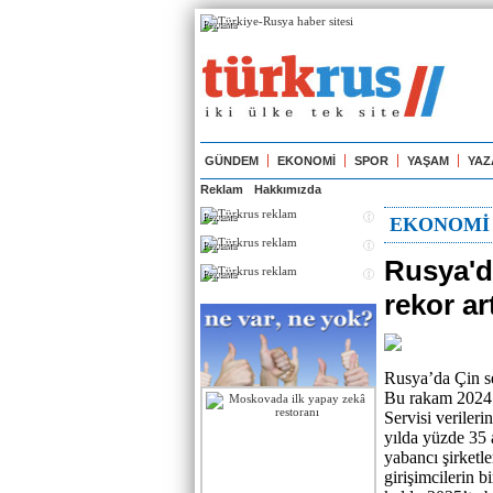
Реклама
GÜNDEM
EKONOMİ
SPOR
YAŞAM
YAZ
Reklam
Hakkımızda
Реклама
EKONOMİ
Реклама
Rusya'da
Реклама
rekor ar
Rusya’da Çin se
Bu rakam 2024’t
Servisi verileri
yılda yüzde 35 a
yabancı şirketl
girişimcilerin b