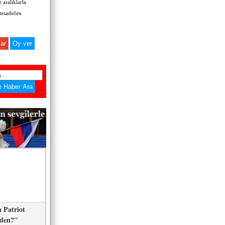
 aralıklarla
 tesadüfen
ar
 Patriot
eden?"