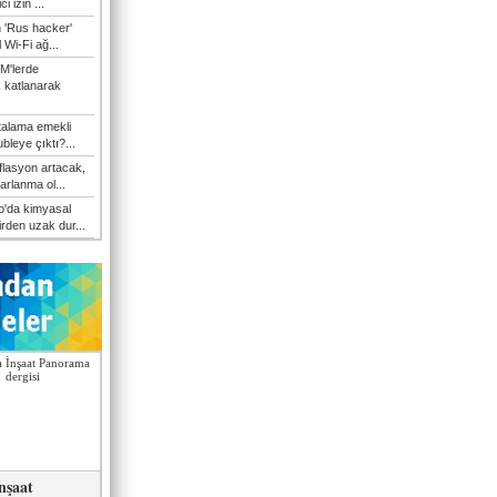
i izin ...
n 'Rus hacker'
l Wi-Fi ağ...
M'lerde
k katlanarak
talama emekli
bleye çıktı?...
flasyon artacak,
arlanma ol...
'da kimyasal
irden uzak dur...
nşaat