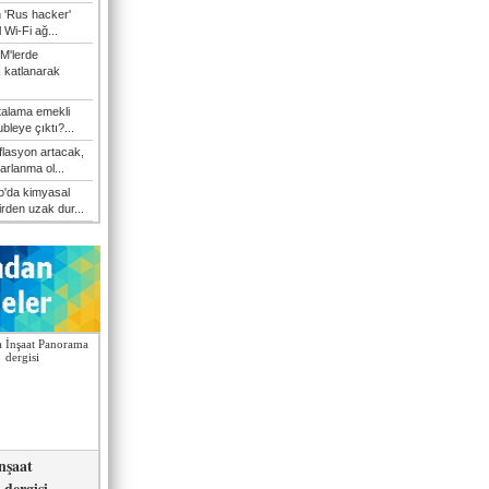
n 'Rus hacker'
l Wi-Fi ağ...
M'lerde
k katlanarak
talama emekli
bleye çıktı?...
flasyon artacak,
arlanma ol...
'da kimyasal
irden uzak dur...
nşaat
dergisi