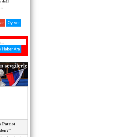
 değil
zım
ar
 Patriot
eden?"