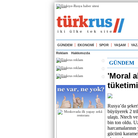
Реклама
GÜNDEM
EKONOMİ
SPOR
YAŞAM
YAZ
Reklam
Hakkımızda
Реклама
GÜNDEM
Реклама
'Moral al
Реклама
tüketimi
Rusya’da şekerl
büyüyerek 2 tri
ulaştı. Ntech ve
bin ton oldu. U
harcamalarının 
gücünü karamel,