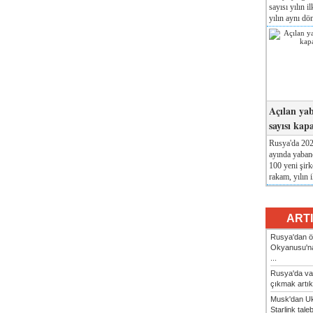
sayısı yılın i
yılın aynı dö
Açılan yab
sayısı kap
Rusya'da 2026
ayında yabanc
100 yeni şirk
rakam, yılın i
ART
Rusya'dan ön
Okyanusu'na
...
Rusya'da va
çıkmak artık
Musk'dan Uk
Starlink taleb