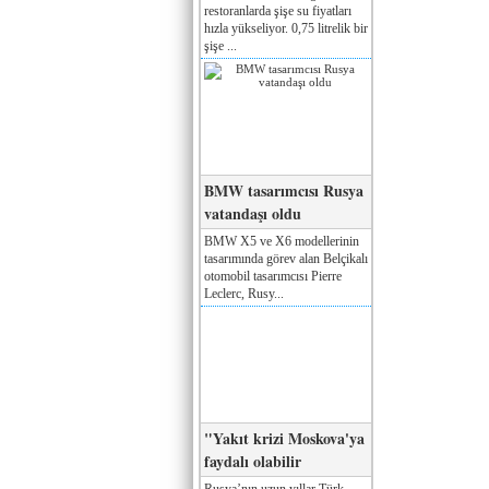
restoranlarda şişe su fiyatları
hızla yükseliyor. 0,75 litrelik bir
şişe ...
BMW tasarımcısı Rusya
vatandaşı oldu
BMW X5 ve X6 modellerinin
tasarımında görev alan Belçikalı
otomobil tasarımcısı Pierre
Leclerc, Rusy...
"Yakıt krizi Moskova'ya
faydalı olabilir
Rusya’nın uzun yıllar Türk