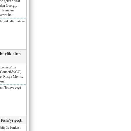
de gelen siyasi
ndan Georgiy
 Trump'ın
triot ha...
 büyük altın
Konseyi'nin
 Council-WGC)
öre, Rusya Merkez
nı...
esla'yı geçti
 büyük bankası