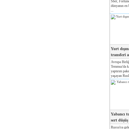
Sber, Fortune
dünyanın en b
...
Yurt dışın
transferi a
Avrupa Birliğ
Temmuz'da kab
yaptırım pake
yaşayan Rusla
Yabancı tu
sert düşüş
Rusya'ya gele