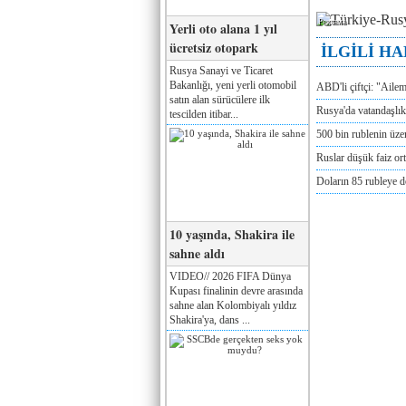
Реклама
Yerli oto alana 1 yıl
ücretsiz otopark
İLGİLİ H
Rusya Sanayi ve Ticaret
Bakanlığı, yeni yerli otomobil
ABD'li çiftçi: "Aile
satın alan sürücülere ilk
Rusya'da vatandaşlık
tescilden itibar...
500 bin rublenin üze
Ruslar düşük faiz or
Doların 85 rubleye 
10 yaşında, Shakira ile
sahne aldı
VIDEO// 2026 FIFA Dünya
Kupası finalinin devre arasında
sahne alan Kolombiyalı yıldız
Shakira'ya, dans ...