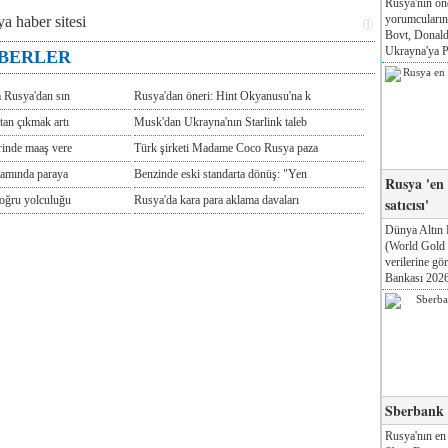
Rusya'nın ön
yorumcuları
Bovt, Donald
Ukrayna'ya Pa
ABERLER
m Rusya'dan sın
Rusya'dan öneri: Hint Okyanusu'na k
tan çıkmak artı
Musk'dan Ukrayna'nın Starlink taleb
rinde maaş vere
Türk şirketi Madame Coco Rusya paza
tamında paraya
Benzinde eski standarta dönüş: "Yen
Rusya 'en
doğru yolculuğu
Rusya'da kara para aklama davaları
satıcısı'
Dünya Altın 
(World Gold
verilerine g
Bankası 2026'
Sberbank T
Rusya'nın en