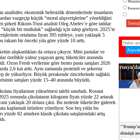
Mümkün
Kararsı
n analistler, ekonomik belirsizlik dönemlerinde insanların
ardan vazgeçip küçük “moral alışverişlerine” yöneldiğini
rım şirketi Rikom-Trust analisti Oleg Abelev’e göre tatlılar
Sonuçl
 “küçük bir mutluluk” sağladığı için talep görüyor. 2025’te
rişlerinin ortalama fiyatı 395 rubleye, yani yaklaşık 5
bu rakam bir önceki yıla göre yüzde 10 arttı.
etim alışkanlıkları da ortaya çıkıyor. Mini pastalar ve
ılar özellikle yalnız yaşayan genç tüketiciler arasında
ldi. Ozon Fresh verilerine göre bento pasta satışları 2026
azda 2,6 kat arttı. Aynı zamanda proteinli ve şekersiz
alep de yükseliyor. Büyük perakende zincirlerinde sağlıklı
orisinin satışları yüzde 15–40 arasında büyüdü.
kolata fiyatlarının yükselmesi talebi sınırladı. Rosstat
 2025 sonunda çikolatanın kilogram fiyatı yüzde 22 artarak
ani yaklaşık 20 dolara çıktı. Bu nedenle tüketiciler giderek
lata kaplamalı ürünlere yöneliyor. Son beş yılda bu
arı yüzde 82 artarken klasik çikolata satışlarındaki artış
dı.
"Trump'ın
dönüşü n