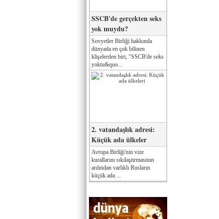
SSCB'de gerçekten seks
yok muydu?
Sovyetler Birliği hakkında
dünyada en çok bilinen
klişelerden biri, "SSCB'de seks
yoktu&quo...
2. vatandaşlık adresi:
Küçük ada ülkeler
Avrupa Birliği'nin vize
kurallarını sıkılaştırmasının
ardından varlıklı Rusların
küçük ada ...