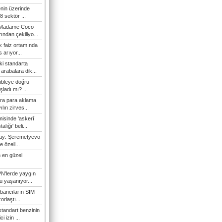
enin üzerinde
 sektör ...
i Madame Coco
ndan çekiliyo...
 faiz ortamında
 arıyor...
ki standarta
arabalara dik...
ubleye doğru
ladı mı? ...
ra para aklama
ılın zirves...
isinde 'askerî
lığı' beli...
nay: Şeremetyevo
e özell...
 en güzel
N'lerde yaygın
u yaşanıyor...
bancıların SIM
orlaştı...
tandart benzinin
i izin ...