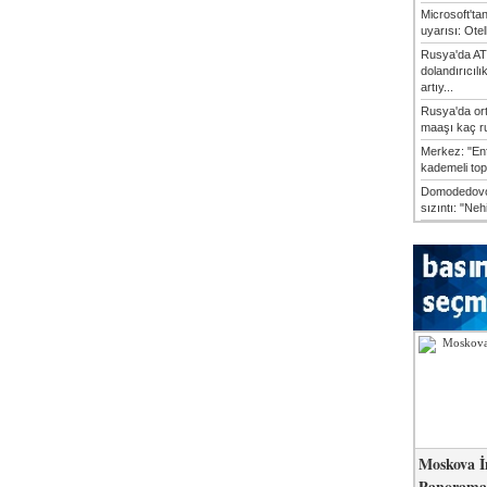
Microsoft'ta
uyarısı: Otel
Rusya'da AT
dolandırıcılı
artıy...
Rusya'da or
maaşı kaç ru
Merkez: "En
kademeli top
Domodedovo
sızıntı: "Neh
Moskova İ
Panorama 