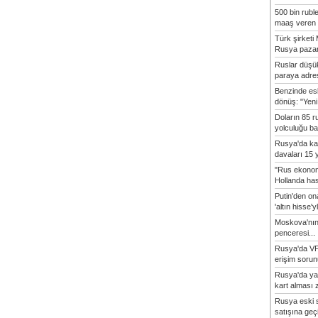
500 bin rubl
maaş veren 8
Türk şirket
Rusya pazarı
Ruslar düşük
paraya adres
Benzinde es
dönüş: "Yeni 
Doların 85 r
yolculuğu baş
Rusya'da ka
davaları 15 y
"Rus ekonom
Hollanda hasta
Putin'den o
'altın hisse'yl
Moskova'nın
penceresi...
Rusya'da VP
erişim sorun
Rusya'da ya
kart alması z
Rusya eski s
satışına geçic