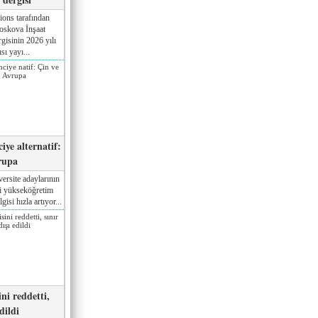
ions tarafından
oskova İnşaat
gisinin 2026 yılı
sı yayı...
iye alternatif:
rupa
ersite adaylarının
ki yükseköğretim
gisi hızla artıyor...
ni reddetti,
edildi