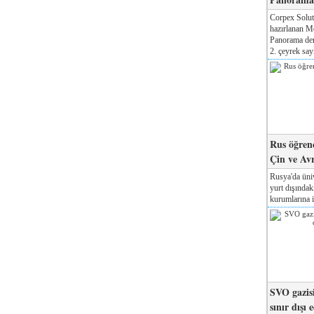
Corpex Solut
hazırlanan M
Panorama der
2. çeyrek sayı
Rus öğrenc
Çin ve Av
Rusya'da üniv
yurt dışında
kurumlarına il
SVO gazisi
sınır dışı 