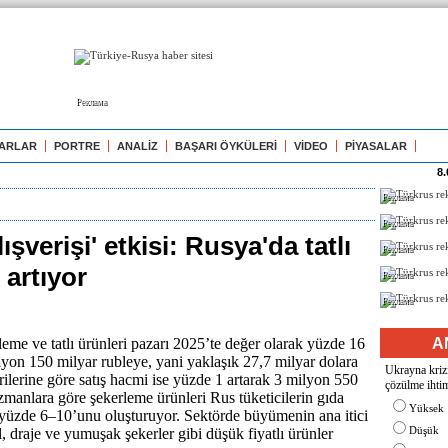
Реклама
ARLAR
PORTRE
ANALİZ
BAŞARI ÖYKÜLERİ
VİDEO
PİYASALAR
8.
Реклама
Реклама
ışverişi' etkisi: Rusya'da tatlı
Реклама
 artıyor
Реклама
Реклама
eme ve tatlı ürünleri pazarı 2025’te değer olarak yüzde 16
A
lyon 150 milyar rubleye, yani yaklaşık 27,7 milyar dolara
Ukrayna krizi
rilerine göre satış hacmi ise yüzde 1 artarak 3 milyon 550
çözülme ihtim
zmanlara göre şekerleme ürünleri Rus tüketicilerin gıda
Yüksek
yüzde 6–10’unu oluşturuyor. Sektörde büyümenin ana itici
Düşük
 draje ve yumuşak şekerler gibi düşük fiyatlı ürünler