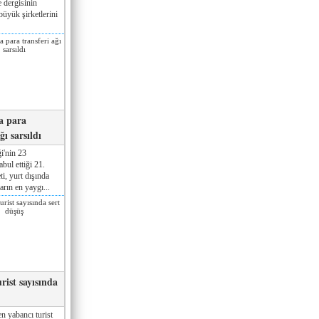
 dergisinin
üyük şirketlerini
a para
ğı sarsıldı
i'nin 23
ul ettiği 21.
ti, yurt dışında
rın en yaygı...
rist sayısında
n yabancı turist