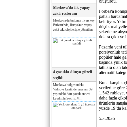
oluşturdu.
Moskova'da ilk yapay
Forbes'a konuşa
zekâ restoranı
pahalı harcamal
Moskova'da bulunan Tverskoy
belirtiyor. Yatı
Bulvarı'nda, Rusya'nın yapay
düşük maliyetle
zekâ teknolojileriyle yönetilen
şekerleme alışve
...
dolara çıktı ve 
Pazarda yeni tük
porsiyonluk tatl
popüler hale ge
başında yıllık b
tatlılara olan t
4 çocukla dünya güzeli
alternatif kateg
seçildi
Buna karşılık çi
Moskova bölgesindeki
verilerine göre
Vidnoye kentinde yaşayan 39
1.542 rubleye, y
yaşındaki dört çocuk annesi
daha fazla çiko
Lyudmila Sekriy, M...
ürünlerin satışl
yüzde 19’da kal
5.3.2026