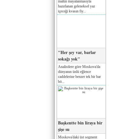
maltın mayalanmasıyla
hazırlanan geleneksel yaz
içeceği kvasın fiy...
"Her şey var, barlar
sokağı yok"
Analistlere göre Moskova'da
dünyanın ünlü eğlence
caddelerine benzer tek bir bar
bö...
Başkentte bin liraya bir
şişe su
Moskova'daki üst segment