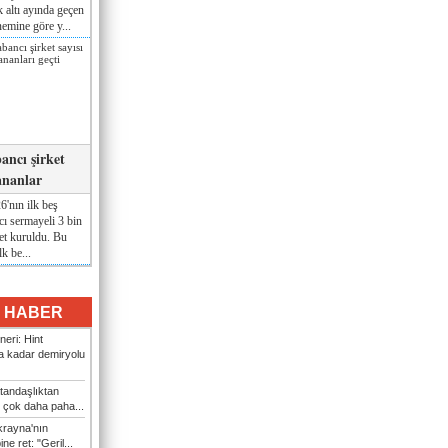
lk altı ayında geçen
nemine göre y...
ancı şirket
ananlar
'nın ilk beş
ı sermayeli 3 bin
et kuruldu. Bu
lk be...
I HABER
eri: Hint
 kadar demiryolu
tandaşlıktan
 çok daha paha...
rayna'nın
ine ret: "Geril...