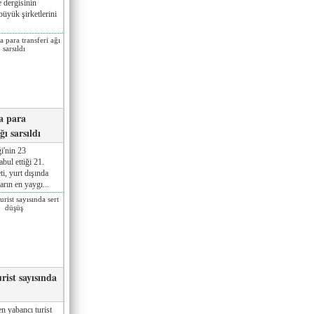
 dergisinin
üyük şirketlerini
a para
ğı sarsıldı
i'nin 23
ul ettiği 21.
ti, yurt dışında
rın en yaygı...
rist sayısında
n yabancı turist