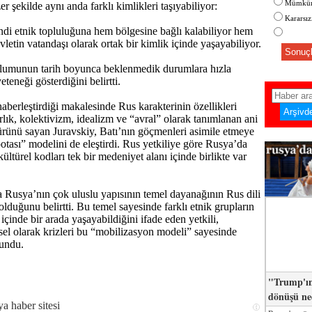
Mümkün
 şekilde aynı anda farklı kimlikleri taşıyabiliyor:
Kararsı
ndi etnik topluluğuna hem bölgesine bağlı kalabiliyor hem
letin vatandaşı olarak ortak bir kimlik içinde yaşayabiliyor.
Sonuçl
oplumunun tarih boyunca beklenmedik durumlara hızla
teneği gösterdiğini belirtti.
aberleştirdiği makalesinde Rus karakterinin özellikleri
rlık, kolektivizm, idealizm ve “avral” olarak tanımlanan ani
türünü sayan Juravskiy, Batı’nın göçmenleri asimile etmeye
potası” modelini de eleştirdi. Rus yetkiliye göre Rusya’da
 kültürel kodları tek bir medeniyet alanı içinde birlikte var
a Rusya’nın çok uluslu yapısının temel dayanağının Rus dili
lduğunu belirtti. Bu temel sayesinde farklı etnik grupların
 içinde bir arada yaşayabildiğini ifade eden yetkili,
sel olarak krizleri bu “mobilizasyon modeli” sayesinde
vundu.
"Trump'ın
dönüşü n