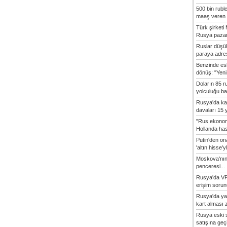
500 bin rubl
maaş veren 8
Türk şirket
Rusya pazarı
Ruslar düşük
paraya adres
Benzinde es
dönüş: "Yeni 
Doların 85 r
yolculuğu baş
Rusya'da ka
davaları 15 y
"Rus ekonom
Hollanda hasta
Putin'den o
'altın hisse'yl
Moskova'nın
penceresi...
Rusya'da VP
erişim sorun
Rusya'da ya
kart alması z
Rusya eski s
satışına geçic