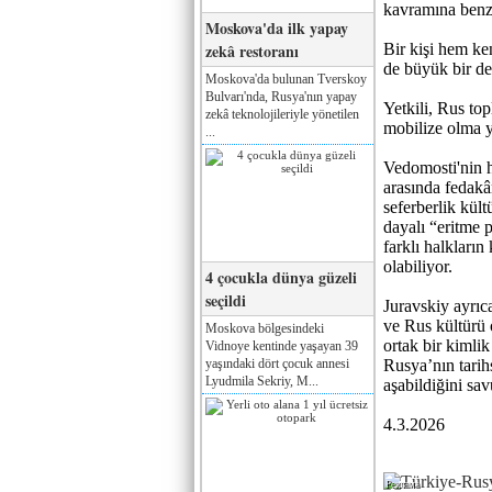
kavramına benzer
Moskova'da ilk yapay
zekâ restoranı
Bir kişi hem ke
de büyük bir dev
Moskova'da bulunan Tverskoy
Bulvarı'nda, Rusya'nın yapay
Yetkili, Rus t
zekâ teknolojileriyle yönetilen
mobilize olma ye
...
Vedomosti'nin h
arasında fedakâ
seferberlik kül
dayalı “eritme 
farklı halkların
olabiliyor.
4 çocukla dünya güzeli
seçildi
Juravskiy ayrıc
ve Rus kültürü o
Moskova bölgesindeki
ortak bir kimlik
Vidnoye kentinde yaşayan 39
yaşındaki dört çocuk annesi
Rusya’nın tarih
Lyudmila Sekriy, M...
aşabildiğini sa
4.3.2026
Реклама