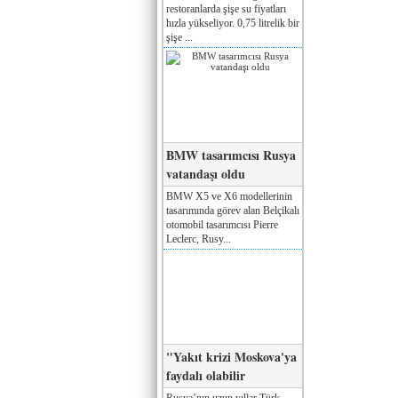
restoranlarda şişe su fiyatları
hızla yükseliyor. 0,75 litrelik bir
şişe ...
BMW tasarımcısı Rusya
vatandaşı oldu
BMW X5 ve X6 modellerinin
tasarımında görev alan Belçikalı
otomobil tasarımcısı Pierre
Leclerc, Rusy...
"Yakıt krizi Moskova'ya
faydalı olabilir
Rusya’nın uzun yıllar Türk