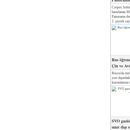
Corpex Solut
hazırlanan M
Panorama der
2. çeyrek sayı
Rus öğrenc
Çin ve Av
Rusya'da üniv
yurt dışında
kurumlarına il
SVO gazisi
sınır dışı 