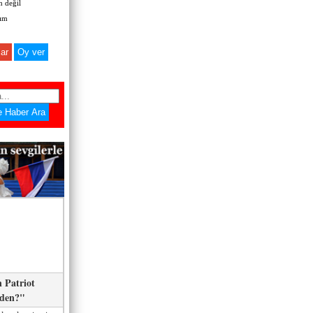
 değil
zım
ar
 Patriot
eden?"