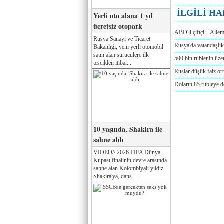
İLGİLİ H
Yerli oto alana 1 yıl
ücretsiz otopark
ABD'li çiftçi: "Aile
Rusya Sanayi ve Ticaret
Rusya'da vatandaşlık
Bakanlığı, yeni yerli otomobil
satın alan sürücülere ilk
500 bin rublenin üze
tescilden itibar...
Ruslar düşük faiz or
Doların 85 rubleye 
10 yaşında, Shakira ile
sahne aldı
VIDEO// 2026 FIFA Dünya
Kupası finalinin devre arasında
sahne alan Kolombiyalı yıldız
Shakira'ya, dans ...