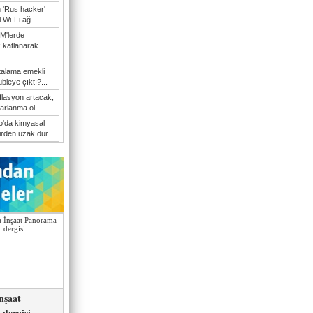
n 'Rus hacker'
l Wi-Fi ağ...
M'lerde
k katlanarak
talama emekli
bleye çıktı?...
flasyon artacak,
arlanma ol...
'da kimyasal
irden uzak dur...
nşaat
dergisi