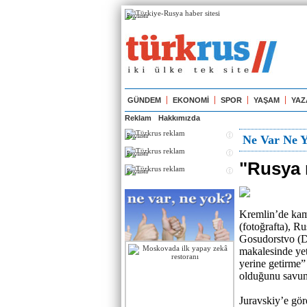
Реклама
GÜNDEM
EKONOMİ
SPOR
YAŞAM
YAZ
Reklam
Hakkımızda
Реклама
Ne Var Ne 
Реклама
"Rusya 
Реклама
Kremlin’de kamu
(fotoğrafta), R
Gosudorstvo (De
makalesinde yet
yerine getirme” 
olduğunu savu
Juravskiy’e gör