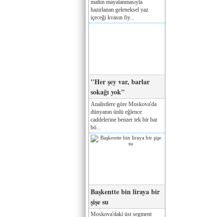
maltın mayalanmasıyla
hazırlanan geleneksel yaz
içeceği kvasın fiy...
"Her şey var, barlar
sokağı yok"
Analistlere göre Moskova'da
dünyanın ünlü eğlence
caddelerine benzer tek bir bar
bö...
Başkentte bin liraya bir
şişe su
Moskova'daki üst segment