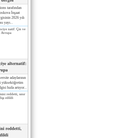
ions tarafından
oskova İnşaat
gisinin 2026 yılı
sı yayı...
iye alternatif:
rupa
ersite adaylarının
ki yükseköğretim
gisi hızla artıyor...
ni reddetti,
edildi