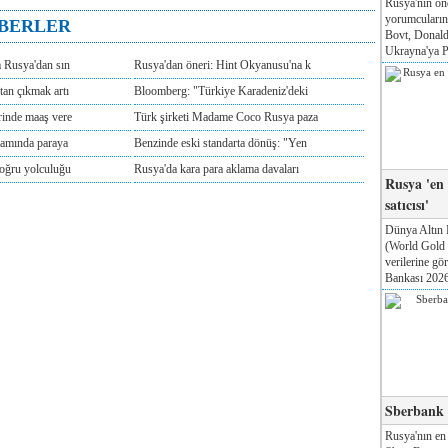
Rusya'nın ön
yorumcuları
ABERLER
Bovt, Donald
Ukrayna'ya Pa
m Rusya'dan sın
Rusya'dan öneri: Hint Okyanusu'na k
tan çıkmak artı
Bloomberg: "Türkiye Karadeniz'deki
rinde maaş vere
Türk şirketi Madame Coco Rusya paza
tamında paraya
Benzinde eski standarta dönüş: "Yen
doğru yolculuğu
Rusya'da kara para aklama davaları
Rusya 'en
satıcısı'
Dünya Altın 
(World Gold
verilerine g
Bankası 2026'
Sberbank T
Rusya'nın en