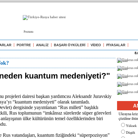
Реклама
ARLAR
PORTRE
ANALİZ
BAŞARI ÖYKÜLERİ
VİDEO
PİYASALAR
8.
Реклама
Yok?
Реклама
neden kuantum medeniyeti?"
Реклама
Реклама
Реклама
 projeleri dairesi başkan yardımcısı Aleksandr Juravskiy
usya’yı “kuantum medeniyeti” olarak tanımladı.
A
vlet) dergisinde yayımlanan “Rus milleti” başlıklı
kili, Rus toplumunun “imkânsız sürelerde süper görevleri
Ukrayna krizi
anlayışının ülke kültürünün temel özelliklerinden biri
çözülme ihtim
ndu.
Yüksek
Düşük
e Rus vatandaşları, kuantum fiziğindeki “süperpozisyon”