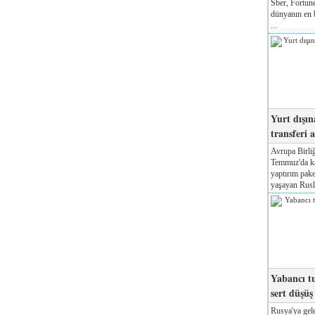
Sber, Fortune
dünyanın en b
...
Yurt dışın
transferi a
Avrupa Birliğ
Temmuz'da kab
yaptırım pake
yaşayan Rusla
Yabancı tu
sert düşüş
Rusya'ya gele