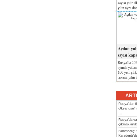
sayısı yılın i
yılın aynı dö
Açılan yab
sayısı kap
Rusya'da 2026
ayında yabanc
100 yeni şirk
rakam, yılın i
ART
Rusya'dan ön
Okyanusu'na
...
Rusya'da va
çıkmak artık
Bloomberg: 
Karadeniz'dek