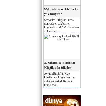
SSCB'de gerçekten seks
yok muydu?
Sovyetler Birliği hakkında
dünyada en çok bilinen
klişelerden biri, "SSCB'de seks
yoktu&quo...
2. vatandaşlık adresi:
Küçük ada ülkeler
Avrupa Birliği'nin vize
kurallarını sıkılaştırmasının
ardından varlıklı Rusların
küçük ada ...