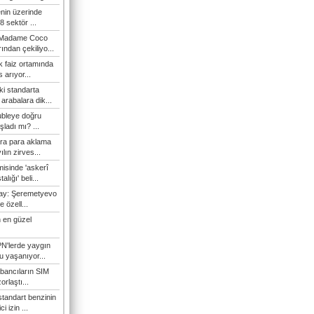
enin üzerinde
 sektör ...
i Madame Coco
ndan çekiliyo...
 faiz ortamında
 arıyor...
ki standarta
arabalara dik...
ubleye doğru
ladı mı? ...
ra para aklama
ılın zirves...
isinde 'askerî
lığı' beli...
nay: Şeremetyevo
e özell...
 en güzel
N'lerde yaygın
u yaşanıyor...
bancıların SIM
orlaştı...
tandart benzinin
i izin ...