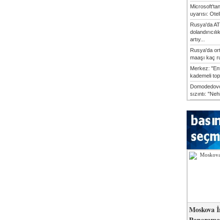
Microsoft'ta
uyarısı: Otel
Rusya'da AT
dolandırıcılı
artıy...
Rusya'da or
maaşı kaç ru
Merkez: "En
kademeli top
Domodedovo
sızıntı: "Neh
Moskova İ
Panorama 