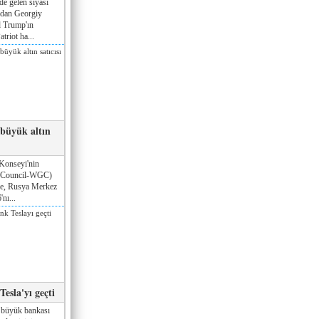
de gelen siyasi
ndan Georgiy
 Trump'ın
triot ha...
 büyük altın
Konseyi'nin
 Council-WGC)
öre, Rusya Merkez
nı...
esla'yı geçti
 büyük bankası