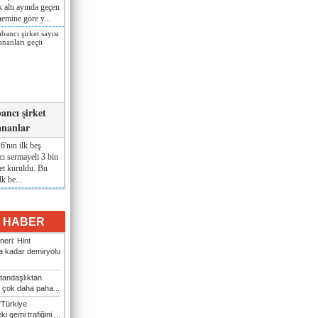
lk altı ayında geçen
nemine göre y...
ancı şirket
ananlar
'nın ilk beş
ı sermayeli 3 bin
et kuruldu. Bu
lk be...
I HABER
eri: Hint
 kadar demiryolu
tandaşlıktan
 çok daha paha...
"Türkiye
i gemi trafiğini ...