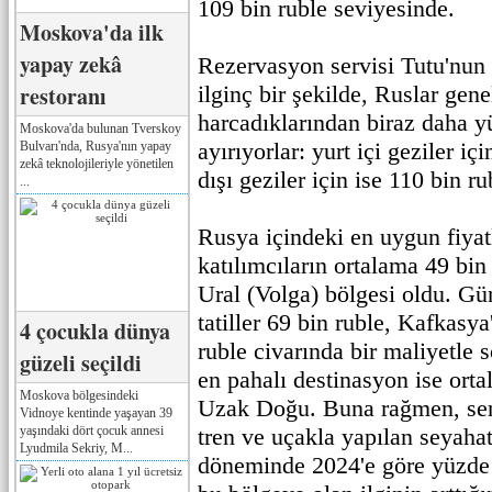
109 bin ruble seviyesinde.
Moskova'da ilk
yapay zekâ
Rezervasyon servisi Tutu'nun 
restoranı
ilginç bir şekilde, Ruslar gene
harcadıklarından biraz daha y
Moskova'da bulunan Tverskoy
ayırıyorlar: yurt içi geziler iç
Bulvarı'nda, Rusya'nın yapay
zekâ teknolojileriyle yönetilen
dışı geziler için ise 110 bin 
...
Rusya içindeki en uygun fiyatl
katılımcıların ortalama 49 bin 
Ural (Volga) bölgesi oldu. Gü
tatiller 69 bin ruble, Kafkasya'
4 çocukla dünya
ruble civarında bir maliyetle 
güzeli seçildi
en pahalı destinasyon ise orta
Moskova bölgesindeki
Uzak Doğu. Buna rağmen, servi
Vidnoye kentinde yaşayan 39
yaşındaki dört çocuk annesi
tren ve uçakla yapılan seyaha
Lyudmila Sekriy, M...
döneminde 2024'e göre yüzde 1