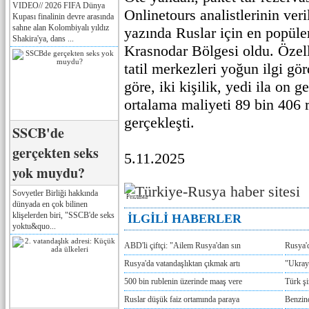
VIDEO// 2026 FIFA Dünya
Onlinetours analistlerinin ver
Kupası finalinin devre arasında
sahne alan Kolombiyalı yıldız
yazında Ruslar için en popüle
Shakira'ya, dans ...
Krasnodar Bölgesi oldu. Özell
tatil merkezleri yoğun ilgi g
göre, iki kişilik, yedi ila on 
ortalama maliyeti 89 bin 406 
gerçekleşti.
SSCB'de
gerçekten seks
5.11.2025
yok muydu?
Sovyetler Birliği hakkında
Реклама
dünyada en çok bilinen
klişelerden biri, "SSCB'de seks
İLGİLİ HABERLER
yoktu&quo...
ABD'li çiftçi: "Ailem Rusya'dan sın
Rusya'
Rusya'da vatandaşlıktan çıkmak artı
"Ukray
500 bin rublenin üzerinde maaş vere
Türk ş
Ruslar düşük faiz ortamında paraya
Benzind