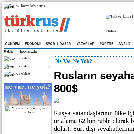
Реклама
Реклама
GÜNDEM
EKONOMİ
SPOR
YAŞAM
YAZARLAR
PORTRE
ANALİZ
Reklam
Hakkımızda
Реклама
Ne Var Ne Yok?
Реклама
Rusların seyaha
Реклама
800$
Rusya vatandaşlarının ülke iç
ortalama 62 bin ruble olarak b
dolar). Yurt dışı seyahatlerini