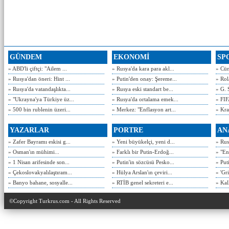
GÜNDEM
EKONOMİ
SP
» ABD'li çiftçi: "Ailem ...
» Rusya'da kara para akl...
» Cün
» Rusya'dan öneri: Hint ...
» Putin'den onay: Şereme...
» Rol
» Rusya'da vatandaşlıkta...
» Rusya eski standart be...
» G. 
» "Ukrayna'ya Türkiye üz...
» Rusya'da ortalama emek...
» FIF
» 500 bin rublenin üzeri...
» Merkez: "Enflasyon art...
» Kra
YAZARLAR
PORTRE
AN
» Zafer Bayramı eskisi g...
» Yeni büyükelçi, yeni d...
» Rusy
» Osman'ın mühimi...
» Farklı bir Putin-Erdoğ...
» "En
» 1 Nisan arifesinde son...
» Putin'in sözcüsü Pesko...
» Put
» Çekoslovakyalılaştıram...
» Hülya Arslan'ın çeviri...
» 'Gri
» Banyo bahane, sosyalle...
» RTİB genel sekreteri e...
» Kal
©Copyright Turkrus.com - All Rights Reserved