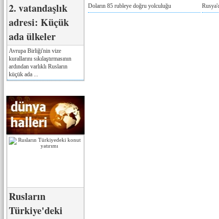
2. vatandaşlık
Doların 85 rubleye doğru yolculuğu
Rusya'd
adresi: Küçük
ada ülkeler
Avrupa Birliği'nin vize
kurallarını sıkılaştırmasının
ardından varlıklı Rusların
küçük ada ...
Rusların
Türkiye'deki