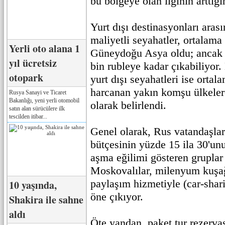
bu bölgeye olan ilginin arttığın
Yurt dışı destinasyonları aras
maliyetli seyahatler, ortalama 
Yerli oto alana 1
Güneydoğu Asya oldu; ancak 
yıl ücretsiz
bin rubleye kadar çıkabiliyor.
otopark
yurt dışı seyahatleri ise ortal
harcanan yakın komşu ülkelere
Rusya Sanayi ve Ticaret
Bakanlığı, yeni yerli otomobil
olarak belirlendi.
satın alan sürücülere ilk
tescilden itibar...
Genel olarak, Rus vatandaşları
bütçesinin yüzde 15 ila 30'unu
aşma eğilimi gösteren gruplar 
Moskovalılar, milenyum kuşağ
paylaşım hizmetiyle (car-shar
10 yaşında,
öne çıkıyor.
Shakira ile sahne
aldı
Öte yandan, paket tur rezerva