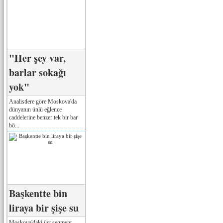
"Her şey var,
barlar sokağı
yok"
Analistlere göre Moskova'da
dünyanın ünlü eğlence
caddelerine benzer tek bir bar
bö...
Başkentte bin
liraya bir şişe su
Moskova'daki üst segment