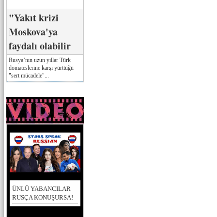
"Yakıt krizi
Moskova'ya
faydalı olabilir
Rusya’nın uzun yıllar Türk
domateslerine karşı yürttüğü
"sert mücadele"...
ÜNLÜ YABANCILAR
RUSÇA KONUŞURSA!