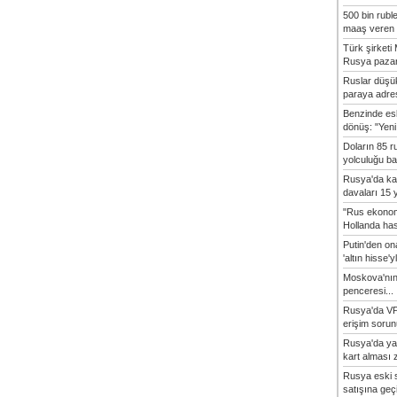
500 bin rubl
maaş veren 8
Türk şirket
Rusya pazarı
Ruslar düşük
paraya adres
Benzinde es
dönüş: "Yeni 
Doların 85 r
yolculuğu baş
Rusya'da ka
davaları 15 y
"Rus ekonom
Hollanda hasta
Putin'den o
'altın hisse'yl
Moskova'nın
penceresi...
Rusya'da VP
erişim sorun
Rusya'da ya
kart alması z
Rusya eski s
satışına geçic