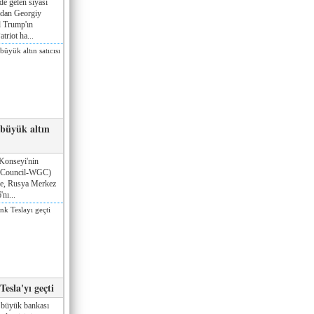
de gelen siyasi
ndan Georgiy
 Trump'ın
triot ha...
 büyük altın
Konseyi'nin
 Council-WGC)
öre, Rusya Merkez
nı...
esla'yı geçti
 büyük bankası