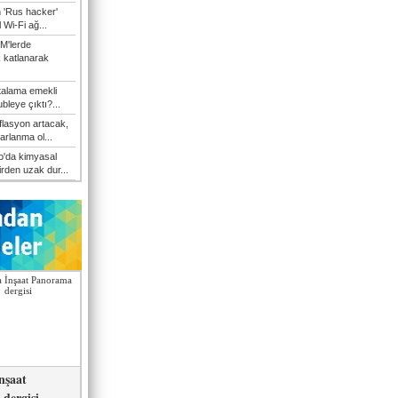
n 'Rus hacker'
l Wi-Fi ağ...
M'lerde
k katlanarak
talama emekli
bleye çıktı?...
flasyon artacak,
arlanma ol...
'da kimyasal
irden uzak dur...
nşaat
dergisi