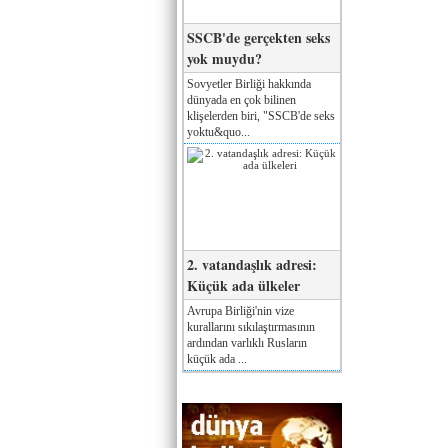
SSCB'de gerçekten seks
yok muydu?
Sovyetler Birliği hakkında
dünyada en çok bilinen
klişelerden biri, "SSCB'de seks
yoktu&quo...
2. vatandaşlık adresi:
Küçük ada ülkeler
Avrupa Birliği'nin vize
kurallarını sıkılaştırmasının
ardından varlıklı Rusların
küçük ada ...