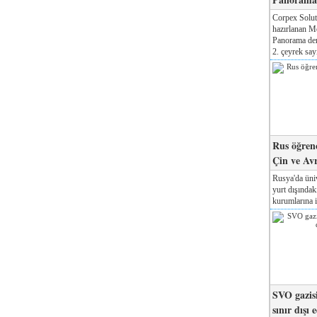
Corpex Solut
hazırlanan M
Panorama der
2. çeyrek sayı
Rus öğrenc
Çin ve Av
Rusya'da üniv
yurt dışında
kurumlarına il
SVO gazisi
sınır dışı 