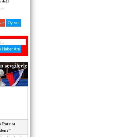
 değil
zım
ar
 Patriot
eden?"