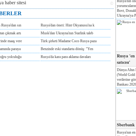
Rusya'nın ön
yorumcuları
Bovt, Donald
ABERLER
Ukrayna'ya Pa
m Rusya'dan sın
Rusya'dan öneri: Hint Okyanusu'na k
tan çıkmak artı
Musk'dan Ukrayna'nın Starlink taleb
rinde maaş vere
Türk şirketi Madame Coco Rusya paza
tamında paraya
Benzinde eski standarta dönüş: "Yen
Rusya 'en
doğru yolculuğu
Rusya'da kara para aklama davaları
satıcısı'
Dünya Altın 
(World Gold
verilerine g
Bankası 2026'
Sberbank T
Rusya'nın en