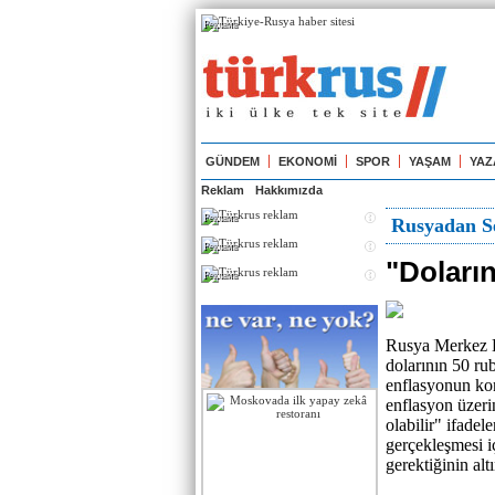
Реклама
GÜNDEM
EKONOMİ
SPOR
YAŞAM
YAZ
Reklam
Hakkımızda
Реклама
Rusyadan Se
Реклама
"Doların
Реклама
Rusya Merkez B
dolarının 50 ru
enflasyonun ko
enflasyon üzer
olabilir" ifade
gerçekleşmesi iç
gerektiğinin altı