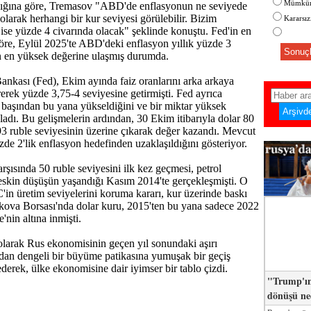
Mümkün
ığına göre, Tremasov "ABD'de enflasyonun ne seviyede
olarak herhangi bir kur seviyesi görülebilir. Bizim
Kararsı
se yüzde 4 civarında olacak" şeklinde konuştu. Fed'in en
göre, Eylül 2025'te ABD'deki enflasyon yıllık yüzde 3
Sonuçl
ın en yüksek değerine ulaşmış durumda.
kası (Fed), Ekim ayında faiz oranlarını arka arkaya
rerek yüzde 3,75-4 seviyesine getirmişti. Fed ayrıca
 başından bu yana yükseldiğini ve bir miktar yüksek
kladı. Bu gelişmelerin ardından, 30 Ekim itibarıyla dolar 80
 93 ruble seviyesinin üzerine çıkarak değer kazandı. Mevcut
zde 2'lik enflasyon hedefinden uzaklaşıldığını gösteriyor.
rşısında 50 ruble seviyesini ilk kez geçmesi, petrol
keskin düşüşün yaşandığı Kasım 2014'te gerçekleşmişti. O
 üretim seviyelerini koruma kararı, kur üzerinde baskı
kova Borsası'nda dolar kuru, 2015'ten bu yana sadece 2022
'nin altına inmişti.
larak Rus ekonomisinin geçen yıl sonundaki aşırı
dan dengeli bir büyüme patikasına yumuşak bir geçiş
ederek, ülke ekonomisine dair iyimser bir tablo çizdi.
"Trump'ın
dönüşü n