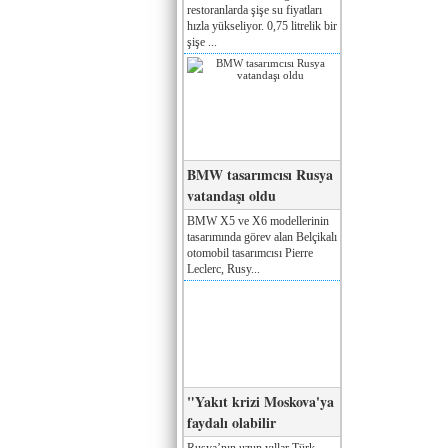
restoranlarda şişe su fiyatları
hızla yükseliyor. 0,75 litrelik bir
şişe ...
BMW tasarımcısı Rusya
vatandaşı oldu
BMW X5 ve X6 modellerinin
tasarımında görev alan Belçikalı
otomobil tasarımcısı Pierre
Leclerc, Rusy...
"Yakıt krizi Moskova'ya
faydalı olabilir
Rusya’nın uzun yıllar Türk