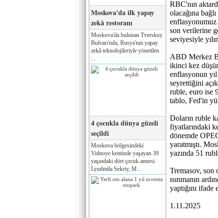
RBC'nın aktard
Moskova'da ilk yapay
olacağına bağlı 
zekâ restoranı
enflasyonumuz i
son verilerine 
Moskova'da bulunan Tverskoy
seviyesiyle yıl
Bulvarı'nda, Rusya'nın yapay
zekâ teknolojileriyle yönetilen
ABD Merkez Ban
...
ikinci kez düşü
enflasyonun yıl
seyrettiğini açı
ruble, euro ise
tablo, Fed'in yü
Doların ruble ka
4 çocukla dünya güzeli
fiyatlarındaki 
seçildi
dönemde OPEC'in
yaratmıştı. Mos
Moskova bölgesindeki
yazında 51 ruble
Vidnoye kentinde yaşayan 39
yaşındaki dört çocuk annesi
Lyudmila Sekriy, M...
Tremasov, son o
ısınmanın ardın
yaptığını ifade 
1.11.2025