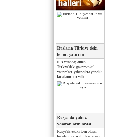
Rusların Türkiye'deki
konut yatırımı
Rus vatandaşlarının
Türkiye'deki gayrimenkul
yatırımları, yabancılara yönelik
kuralların son yılla...
Rusya'da yalnız
yaşayanların sayısı
Rusya'da tek kişiden oluşan
hanelerin sayısı hızla artarken