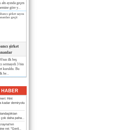
lk altı ayında geçen
nemine göre y...
ancı şirket
ananlar
'nın ilk beş
ı sermayeli 3 bin
et kuruldu. Bu
lk be...
I HABER
eri: Hint
 kadar demiryolu
tandaşlıktan
 çok daha paha...
rayna'nın
ine ret: "Geril...