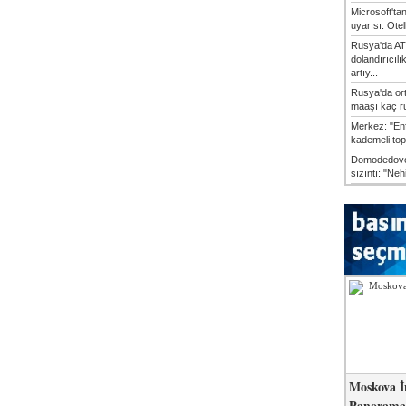
Microsoft'ta
uyarısı: Otel
Rusya'da AT
dolandırıcılı
artıy...
Rusya'da or
maaşı kaç ru
Merkez: "En
kademeli top
Domodedovo
sızıntı: "Neh
Moskova İ
Panorama 