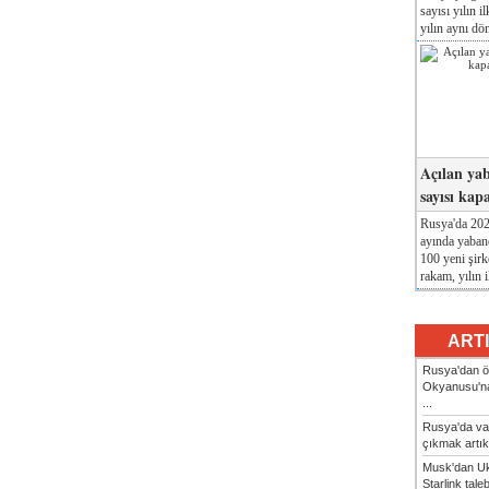
sayısı yılın i
yılın aynı dö
Açılan yab
sayısı kap
Rusya'da 2026
ayında yabanc
100 yeni şirk
rakam, yılın i
ART
Rusya'dan ön
Okyanusu'na
...
Rusya'da va
çıkmak artık
Musk'dan Uk
Starlink taleb