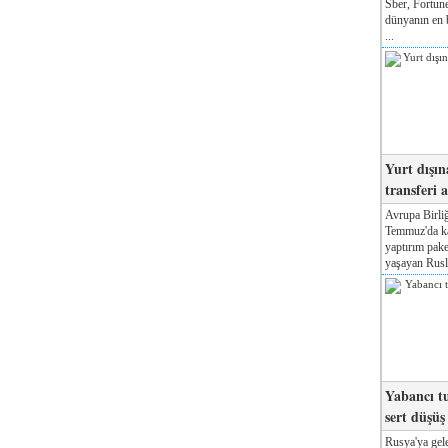
Sber, Fortune
dünyanın en b
...
Yurt dışın
transferi a
Avrupa Birliğ
Temmuz'da kab
yaptırım pake
yaşayan Rusla
Yabancı tu
sert düşüş
Rusya'ya gele