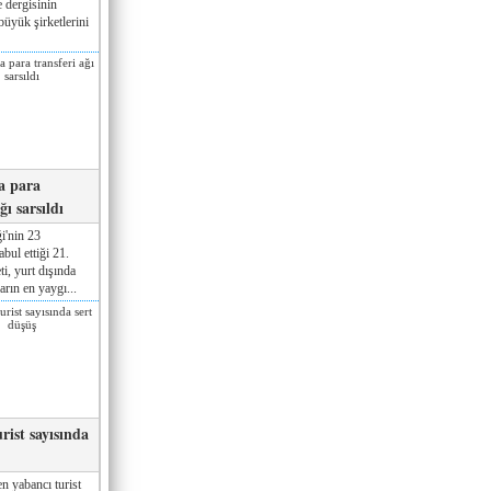
 dergisinin
üyük şirketlerini
a para
ğı sarsıldı
i'nin 23
ul ettiği 21.
ti, yurt dışında
rın en yaygı...
rist sayısında
n yabancı turist