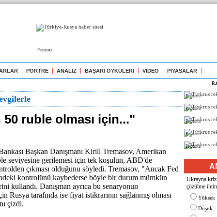
Реклама
ARLAR
PORTRE
ANALİZ
BAŞARI ÖYKÜLERİ
VİDEO
PİYASALAR
8.
Реклама
vgilerle
Реклама
 50 ruble olması için..."
Реклама
Реклама
Реклама
ankası Başkan Danışmanı Kirill Tremasov, Amerikan
ble seviyesine gerilemesi için tek koşulun, ABD'de
A
ntrolden çıkması olduğunu söyledi. Tremasov, "Ancak Fed
indeki kontrolünü kaybederse böyle bir durum mümkün
Ukrayna krizi
lerini kullandı. Danışman ayrıca bu senaryonun
çözülme ihtim
in Rusya tarafında ise fiyat istikrarının sağlanmış olması
Yüksek
nı çizdi.
Düşük