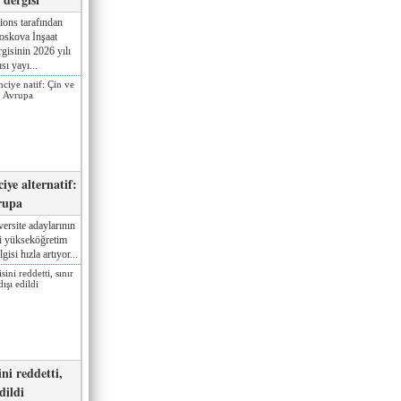
ions tarafından
oskova İnşaat
gisinin 2026 yılı
sı yayı...
iye alternatif:
rupa
ersite adaylarının
ki yükseköğretim
gisi hızla artıyor...
ni reddetti,
edildi