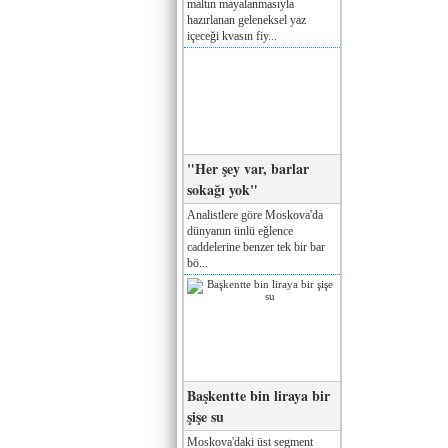
maltın mayalanmasıyla
hazırlanan geleneksel yaz
içeceği kvasın fiy...
"Her şey var, barlar
sokağı yok"
Analistlere göre Moskova'da
dünyanın ünlü eğlence
caddelerine benzer tek bir bar
bö...
Başkentte bin liraya bir
şişe su
Moskova'daki üst segment