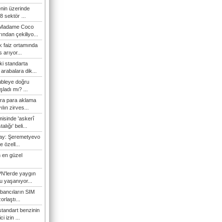
enin üzerinde
 sektör ...
i Madame Coco
ndan çekiliyo...
 faiz ortamında
 arıyor...
ki standarta
arabalara dik...
ubleye doğru
ladı mı? ...
ra para aklama
ılın zirves...
isinde 'askerî
lığı' beli...
nay: Şeremetyevo
e özell...
 en güzel
N'lerde yaygın
u yaşanıyor...
bancıların SIM
orlaştı...
tandart benzinin
i izin ...