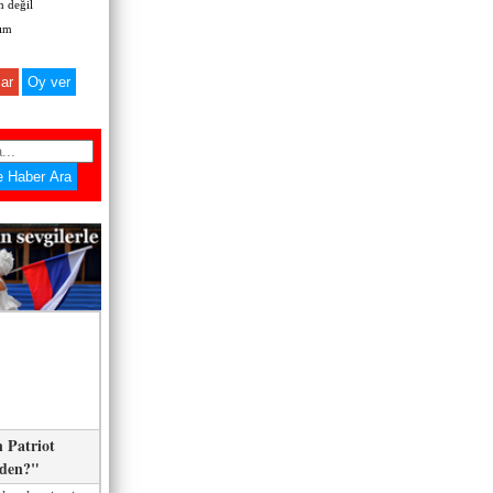
 değil
zım
ar
 Patriot
eden?"