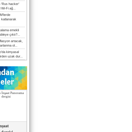
n 'Rus hacker'
l Wi-Fi ağ...
M'lerde
k katlanarak
talama emekli
bleye çıktı?...
flasyon artacak,
arlanma ol...
'da kimyasal
irden uzak dur...
nşaat
dergisi