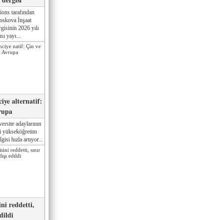
ions tarafından
oskova İnşaat
gisinin 2026 yılı
sı yayı...
iye alternatif:
rupa
ersite adaylarının
ki yükseköğretim
gisi hızla artıyor...
ni reddetti,
edildi