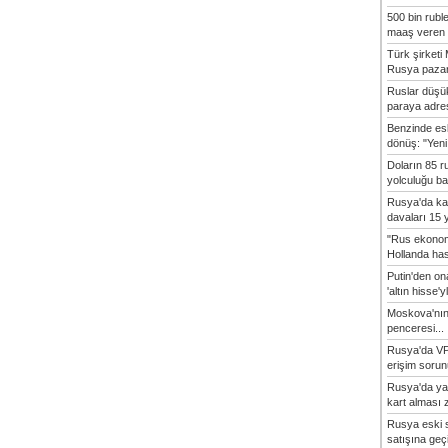
500 bin rubl
maaş veren 8
Türk şirket
Rusya pazarı
Ruslar düşük
paraya adres
Benzinde es
dönüş: "Yeni 
Doların 85 r
yolculuğu baş
Rusya'da ka
davaları 15 y
"Rus ekonom
Hollanda hasta
Putin'den o
'altın hisse'yl
Moskova'nın
penceresi...
Rusya'da VP
erişim sorun
Rusya'da ya
kart alması z
Rusya eski s
satışına geçic