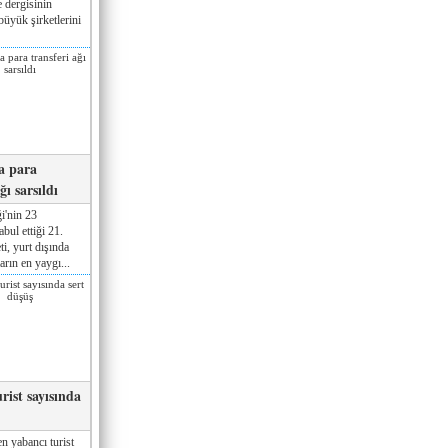
 dergisinin
üyük şirketlerini
a para
ğı sarsıldı
i'nin 23
ul ettiği 21.
ti, yurt dışında
rın en yaygı...
rist sayısında
n yabancı turist