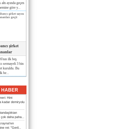
lk altı ayında geçen
nemine göre y...
ancı şirket
ananlar
'nın ilk beş
ı sermayeli 3 bin
et kuruldu. Bu
lk be...
I HABER
eri: Hint
 kadar demiryolu
tandaşlıktan
 çok daha paha...
rayna'nın
ine ret: "Geril...