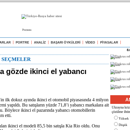
Реклама
ARLAR
PORTRE
ANALİZ
BAŞARI ÖYKÜLERİ
VİDEO
PİYASALAR
8.
Реклама
N SEÇMELER
Реклама
a gözde ikinci el yabancı
Реклама
Реклама
Реклама
n ilk dokuz ayında ikinci el otomobil piyasasında 4 milyon
A
lemi yapıldı. Bu satışların yüzde 71,8’i yabancı markalara ait
Ukrayna krizi
tu. Böylece ikinci el pazarında yabancı otomobillerin
çözülme ihtim
m etti.
Yüksek
Düşük
ılan ikinci el modeli 85,5 bin satışla Kia Rio oldu. Onu