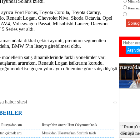
 Hyundai Solaris izledi.
Mümkün
Kararsı
de ayrıca Ford Focus, Toyota Corolla, Toyota Camry,
o, Renault Logan, Chevrolet Niva, Skoda Octavia, Opel
RAV4, Volkswagen Passat, Mitsubishi Lancer, Daewoo
Sonuçl
 Series yer aldı.
alamasındaki dikkat çekici ayrıntı, premium segmentten
delin, BMW 5’in listeye girebilmesi oldu.
modellerin satış dinamiklerinde farklı yönelimler var:
ışlarını artırırken, Renault Logan istikrarını korudu.
 çoğu model ise geçen yılın aynı dönemine göre satış düşüşü
ABERLER
m Rusya'dan sın
Rusya'dan öneri: Hint Okyanusu'na k
"Trump'ın
dönüşü n
tan çıkmak artı
Musk'dan Ukrayna'nın Starlink taleb