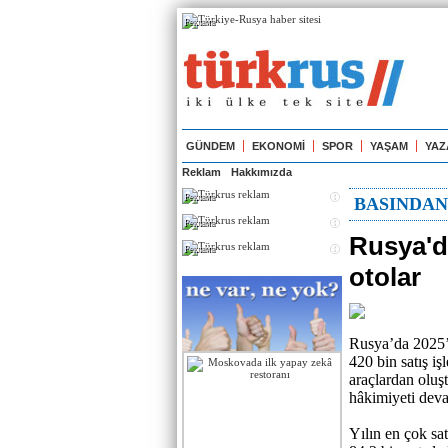
Реклама
GÜNDEM
EKONOMİ
SPOR
YAŞAM
YAZ
Reklam
Hakkımızda
Реклама
BASINDA
Реклама
Rusya'd
Реклама
otolar
Rusya’da 2025’i
420 bin satış iş
araçlardan oluş
hâkimiyeti deva
Yılın en çok sat