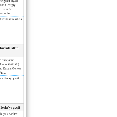
de gelen siyasi
ndan Georgiy
 Trump'ın
triot ha...
 büyük altın
Konseyi'nin
 Council-WGC)
öre, Rusya Merkez
nı...
esla'yı geçti
 büyük bankası