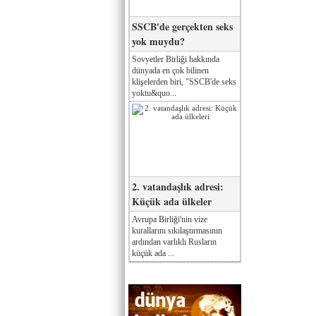
SSCB'de gerçekten seks
yok muydu?
Sovyetler Birliği hakkında
dünyada en çok bilinen
klişelerden biri, "SSCB'de seks
yoktu&quo...
2. vatandaşlık adresi:
Küçük ada ülkeler
Avrupa Birliği'nin vize
kurallarını sıkılaştırmasının
ardından varlıklı Rusların
küçük ada ...