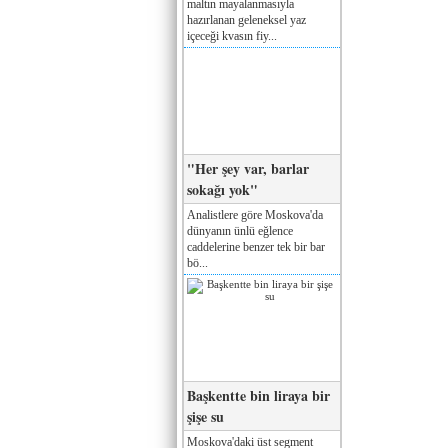
maltın mayalanmasıyla
hazırlanan geleneksel yaz
içeceği kvasın fiy...
"Her şey var, barlar
sokağı yok"
Analistlere göre Moskova'da
dünyanın ünlü eğlence
caddelerine benzer tek bir bar
bö...
Başkentte bin liraya bir
şişe su
Moskova'daki üst segment