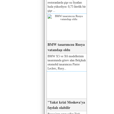
restoranlarda şişe su fiyatları
hızla yükseliyor. 0,75 litrelik bir
şişe ...
BMW tasarımcısı Rusya
vatandaşı oldu
BMW X5 ve X6 modellerinin
tasarımında görev alan Belçikalı
otomobil tasarımcısı Pierre
Leclerc, Rusy...
"Yakıt krizi Moskova'ya
faydalı olabilir
Rusya’nın uzun yıllar Türk