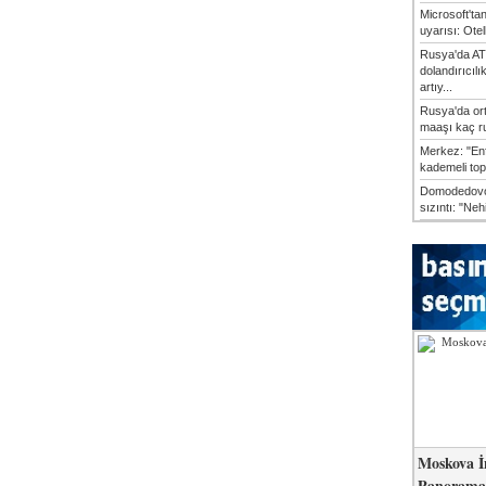
Microsoft'ta
uyarısı: Otel
Rusya'da AT
dolandırıcılı
artıy...
Rusya'da or
maaşı kaç ru
Merkez: "En
kademeli top
Domodedovo
sızıntı: "Neh
Moskova İ
Panorama 