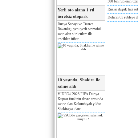
500 bin rublenin üze
Yerli oto alana 1 yıl
Ruslar düşük faiz or
ücretsiz otopark
Doların 85 rubleye 
Rusya Sanayi ve Ticaret
Bakanlığı, yeni yerli otomobil
satın alan sürücülere ilk
tescilden itibar...
10 yaşında, Shakira ile
sahne aldı
VIDEO// 2026 FIFA Dünya
Kupası finalinin devre arasında
sahne alan Kolombiyalı yıldız
Shakira'ya, dans ...