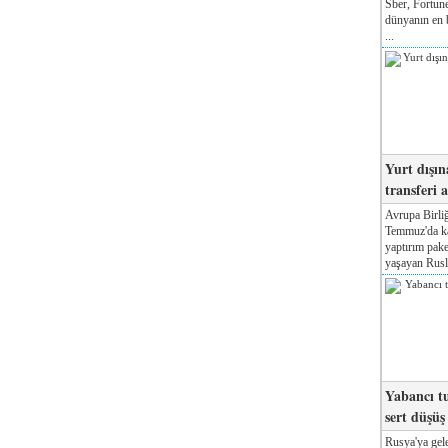
Sber, Fortune
dünyanın en b
...
Yurt dışın
transferi a
Avrupa Birliğ
Temmuz'da kab
yaptırım pake
yaşayan Rusla
Yabancı tu
sert düşüş
Rusya'ya gele