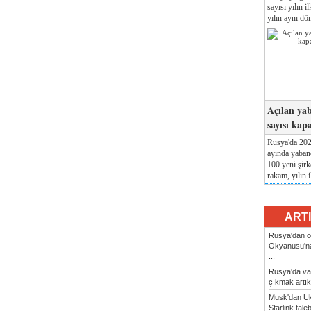
sayısı yılın i
yılın aynı dö
Açılan yab
sayısı kap
Rusya'da 2026
ayında yabanc
100 yeni şirk
rakam, yılın i
ART
Rusya'dan ön
Okyanusu'na
...
Rusya'da va
çıkmak artık
Musk'dan Uk
Starlink taleb