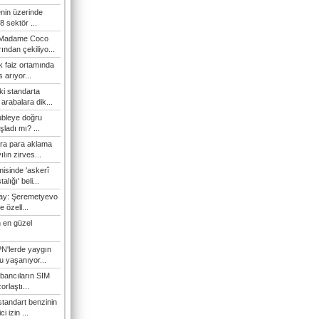
enin üzerinde
 sektör ...
i Madame Coco
ndan çekiliyo...
 faiz ortamında
 arıyor...
ki standarta
arabalara dik...
ubleye doğru
ladı mı? ...
ra para aklama
ılın zirves...
isinde 'askerî
lığı' beli...
nay: Şeremetyevo
e özell...
 en güzel
N'lerde yaygın
u yaşanıyor...
bancıların SIM
orlaştı...
tandart benzinin
i izin ...