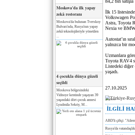
84,2 bin satışla
Moskova'da ilk yapay
İlk 15 listesin
zekâ restoranı
Volkswagen Pol
Moskova'da bulunan Tverskoy
Astra, Toyota 
Bulvarı'nda, Rusya'nın yapay
Nexia ve BMW 5
zekâ teknolojileriyle yönetilen
...
Autostat’ın sır
yalnızca bir mo
Uzmanlara göre 
Toyota RAV4 sat
Listedeki diğer
yaşadı.
4 çocukla dünya güzeli
seçildi
27.10.2025
Moskova bölgesindeki
Vidnoye kentinde yaşayan 39
Реклама
yaşındaki dört çocuk annesi
Lyudmila Sekriy, M...
İLGİLİ H
ABD'li çiftçi: "Aile
Rusya'da vatandaşlık