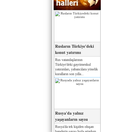
Rusların Türkiye'deki
konut yatırımı
Rus vatandaşlarının
Türkiye'deki gayrimenkul
yatırımları, yabancılara yönelik
kuralların son yılla...
Rusya'da yalnız
yaşayanların sayısı
Rusya'da tek kişiden oluşan
hanelerin sayısı hızla artarken