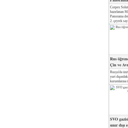
Corpex Solut
hazırlanan M
Panorama der
2. çeyrek sayı
Rus öğrenc
Çin ve Av
Rusya'da üniv
yurt dışında
kurumlarına il
SVO gazisi
sınır dışı 