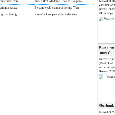
Rusya'nın ön
rinde maaş vere
Türk şirketi Madame Coco Rusya paza
yorumcuları
tamında paraya
Benzinde eski standarta dönüş: "Yen
Bovt, Donald
Ukrayna'ya Pa
doğru yolculuğu
Rusya'da kara para aklama davaları
Rusya 'en
satıcısı'
Dünya Altın 
(World Gold
verilerine g
Bankası 2026'
Sberbank T
Rusya'nın en