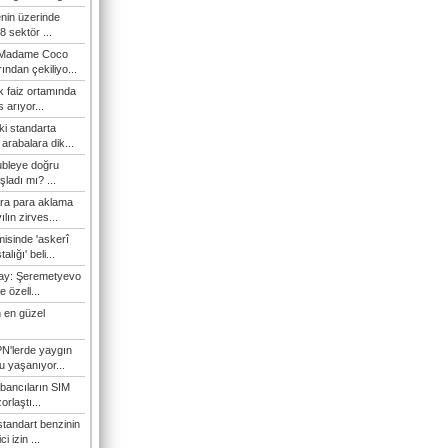
enin üzerinde
 sektör ...
i Madame Coco
ndan çekiliyo...
 faiz ortamında
 arıyor...
ki standarta
arabalara dik...
ubleye doğru
ladı mı? ...
ra para aklama
ılın zirves...
isinde 'askerî
lığı' beli...
nay: Şeremetyevo
e özell...
 en güzel
N'lerde yaygın
u yaşanıyor...
bancıların SIM
orlaştı...
tandart benzinin
i izin ...