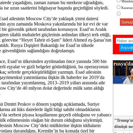
Mümkün
airede yaşadığını, zaman zaman bu merkeze uğradığını,
 ise uzun saatlerini bilgisayar başında geçirdiğini söyledi.
Kararsı
sad ailesinin Moscow City’de yaklaşık yirmi dairesi
Sonuçl
nin aynı zamanda Moskova yakınlarında bir kır evi de var
 bir güvenlik şirketi tarafından korunuyor. Esad’ın Aralık
ren silahlı muhalefet güçlerinin ardından ülkeyi terk ettiği,
k görevine “Heyet Tahrir el-Şam” lideri Ahmed eş-Şaraa’nın
rlatıldı. Rusya Dışişleri Bakanlığı ise Esad’ın ülkede
güvenliğinin sağlandığını doğrulamıştı.
nce, Esad’ın ülkesinden ayrılmadan önce yanında 500 bin
ğerli eşyalar ve gizli belgeler götürdüğünü, bu operasyonun
irkaç seferde gerçekleştirildiğini yazmıştı. Esad ailesinin
yrimenkul yatırımlarına ilişkin ilk haberler ise 2019’da
 tarafından yayımlanmış, 2013–2019 yılları arasında aile
cow City’de 40 milyon dolar değerinde mülk satın aldığı
.
ü Dmitri Peskov o dönem yaptığı açıklamada, Suriye
arına ait lüks dairelerle ilgili bilgi sahibi olmadıklarını
a’da serbest piyasa koşullarının geçerli olduğunu ve yabancı
"Trump'ın
ülk edinmesinin olağan bir durum olduğunu söylemişti.
lesinin Moscow City’deki mülklerine ilişkin iddiaların
dönüşü n
yonlara dayandığını, Kremlin’in bu konuda özel bir