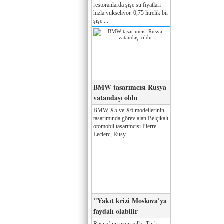
restoranlarda şişe su fiyatları
hızla yükseliyor. 0,75 litrelik bir
şişe ...
BMW tasarımcısı Rusya
vatandaşı oldu
BMW X5 ve X6 modellerinin
tasarımında görev alan Belçikalı
otomobil tasarımcısı Pierre
Leclerc, Rusy...
"Yakıt krizi Moskova'ya
faydalı olabilir
Rusya’nın uzun yıllar Türk