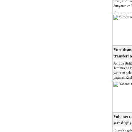
Sber, Fortune
dünyanın en b
...
Yurt dışın
transferi a
Avrupa Birliğ
Temmuz'da kab
yaptırım pake
yaşayan Rusla
Yabancı tu
sert düşüş
Rusya'ya gele