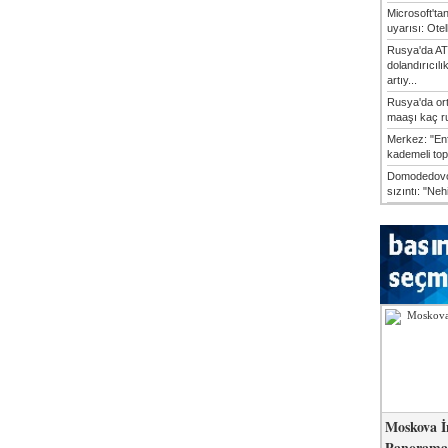
Microsoft'ta
uyarısı: Otel
Rusya'da AT
dolandırıcılı
artıy...
Rusya'da or
maaşı kaç ru
Merkez: "En
kademeli top
Domodedovo
sızıntı: "Neh
Moskova İ
Panorama 