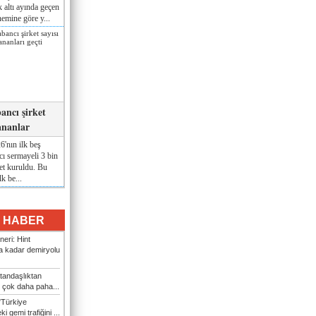
lk altı ayında geçen
nemine göre y...
ancı şirket
ananlar
'nın ilk beş
ı sermayeli 3 bin
et kuruldu. Bu
lk be...
I HABER
eri: Hint
 kadar demiryolu
tandaşlıktan
 çok daha paha...
"Türkiye
i gemi trafiğini ...