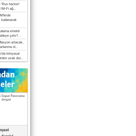
n 'Rus hacker'
l Wi-Fi ağ...
M'lerde
k katlanarak
talama emekli
bleye çıktı?...
flasyon artacak,
arlanma ol...
'da kimyasal
irden uzak dur...
nşaat
dergisi