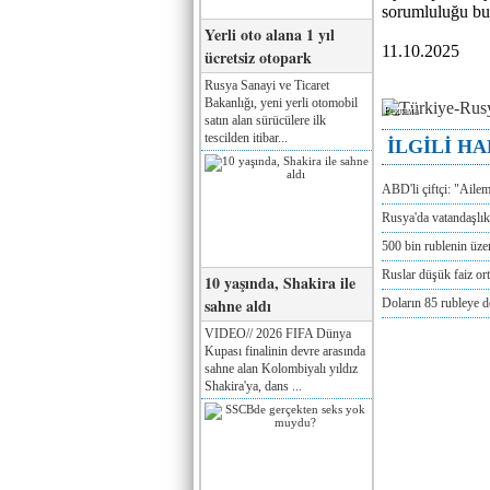
sorumluluğu bu
Yerli oto alana 1 yıl
11.10.2025
ücretsiz otopark
Rusya Sanayi ve Ticaret
Bakanlığı, yeni yerli otomobil
Реклама
satın alan sürücülere ilk
tescilden itibar...
İLGİLİ H
ABD'li çiftçi: "Aile
Rusya'da vatandaşlık
500 bin rublenin üze
Ruslar düşük faiz or
10 yaşında, Shakira ile
sahne aldı
Doların 85 rubleye 
VIDEO// 2026 FIFA Dünya
Kupası finalinin devre arasında
sahne alan Kolombiyalı yıldız
Shakira'ya, dans ...