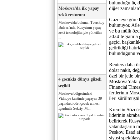
bulunduğu üç d
Moskova'da ilk yapay
diğer zamanlarda
zekâ restoranı
Gazeteye göre E
Moskova'da bulunan Tverskoy
bulunuyor. Aile
Bulvarı'nda, Rusya'nın yapay
ve bu mülk özel
zekâ teknolojileriyle yönetilen
2024’te Şam’a gi
...
geçici başkanlı
getirildiği hatı
bulunduğunu ve 
Reuters daha ö
dolar nakit, de
özel bir jetle b
4 çocukla dünya güzeli
Moskova’daki ga
seçildi
Financial Times
fertlerinin Mos
Moskova bölgesindeki
ileri sürülmüştü
Vidnoye kentinde yaşayan 39
yaşındaki dört çocuk annesi
Lyudmila Sekriy, M...
Kremlin Sözcüs
liderinin akrabal
belirterek Rusy
vatandaşların m
Peskov, Esad ai
siyasi spekülas