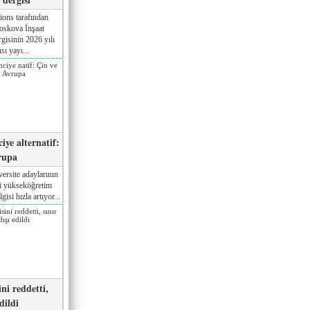
ions tarafından
oskova İnşaat
gisinin 2026 yılı
sı yayı...
iye alternatif:
rupa
ersite adaylarının
ki yükseköğretim
gisi hızla artıyor...
ni reddetti,
edildi