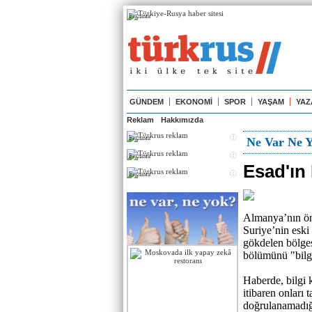
Реклама
GÜNDEM
EKONOMİ
SPOR
YAŞAM
YAZ
Reklam
Hakkımızda
Реклама
Ne Var Ne 
Реклама
Esad'ın
Реклама
Almanya’nın ön
Suriye’nin eski 
gökdelen bölge
bölümünü "bilgi
Haberde, bilgi
itibaren onları 
doğrulanamadığı