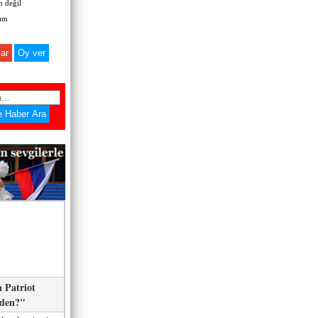
 değil
zım
ar
 Patriot
eden?"