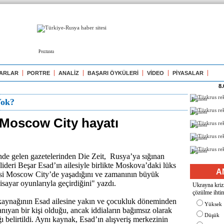
Реклама
ARLAR
PORTRE
ANALİZ
BAŞARI ÖYKÜLERİ
VİDEO
PİYASALAR
8.
Реклама
Yok?
Реклама
 Moscow City hayatı
Реклама
Реклама
Реклама
de gelen gazetelerinden Die Zeit, Rusya’ya sığınan
lideri Beşar Esad’ın ailesiyle birlikte Moskova’daki lüks
A
si Moscow City’de yaşadığını ve zamanının büyük
sayar oyunlarıyla geçirdiğini" yazdı.
Ukrayna krizi
çözülme ihtim
 kaynağının Esad ailesine yakın ve çocukluk döneminden
Yüksek
tanıyan bir kişi olduğu, ancak iddiaların bağımsız olarak
Düşük
 belirtildi. Aynı kaynak, Esad’ın alışveriş merkezinin