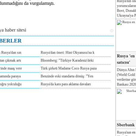
Rusya'nın ön
lunmadığını da vurgulamıştı.
yorumcuları
Bovt, Donald
Ukrayna'ya Pa
ABERLER
m Rusya'dan sın
Rusya'dan öneri: Hint Okyanusu'na k
Rusya 'en
tan çıkmak artı
Bloomberg: "Türkiye Karadeniz'deki
satıcısı'
rinde maaş vere
Türk şirketi Madame Coco Rusya paza
Dünya Altın 
(World Gold
tamında paraya
Benzinde eski standarta dönüş: "Yen
verilerine g
doğru yolculuğu
Rusya'da kara para aklama davaları
Bankası 2026'
Sberbank T
Rusya'nın en