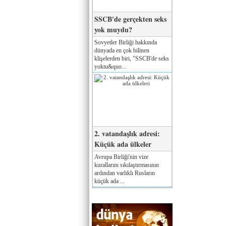
SSCB'de gerçekten seks
yok muydu?
Sovyetler Birliği hakkında
dünyada en çok bilinen
klişelerden biri, "SSCB'de seks
yoktu&quo...
2. vatandaşlık adresi:
Küçük ada ülkeler
Avrupa Birliği'nin vize
kurallarını sıkılaştırmasının
ardından varlıklı Rusların
küçük ada ...