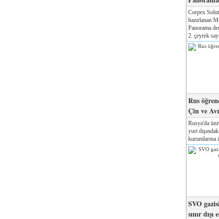
Corpex Solut
hazırlanan M
Panorama der
2. çeyrek sayı
Rus öğrenc
Çin ve Av
Rusya'da üniv
yurt dışında
kurumlarına il
SVO gazisi
sınır dışı 