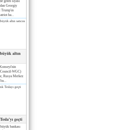
de gelen siyasi
ndan Georgiy
 Trump'ın
triot ha...
 büyük altın
Konseyi'nin
 Council-WGC)
öre, Rusya Merkez
nı...
esla'yı geçti
 büyük bankası