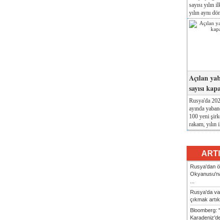
sayısı yılın i
yılın aynı dö
Açılan yab
sayısı kap
Rusya'da 2026
ayında yabanc
100 yeni şirk
rakam, yılın i
ART
Rusya'dan ön
Okyanusu'na
...
Rusya'da va
çıkmak artık
Bloomberg: 
Karadeniz'dek