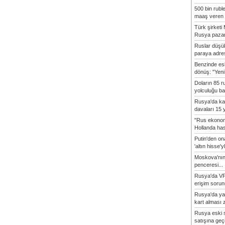
500 bin rubl
maaş veren 8
Türk şirket
Rusya pazarı
Ruslar düşük
paraya adres
Benzinde es
dönüş: "Yeni 
Doların 85 r
yolculuğu baş
Rusya'da ka
davaları 15 y
"Rus ekonom
Hollanda hasta
Putin'den o
'altın hisse'yl
Moskova'nın
penceresi...
Rusya'da VP
erişim sorun
Rusya'da ya
kart alması z
Rusya eski s
satışına geçic