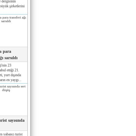
 dergisinin
üyük şirketlerini
a para
ğı sarsıldı
i'nin 23
ul ettiği 21.
ti, yurt dışında
rın en yaygı...
rist sayısında
n yabancı turist