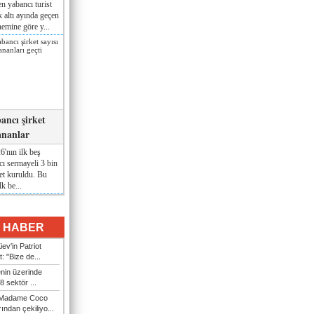
n yabancı turist
lk altı ayında geçen
nemine göre y...
ancı şirket
ananlar
'nın ilk beş
ı sermayeli 3 bin
et kuruldu. Bu
lk be...
I HABER
ev'in Patriot
t: "Bize de...
enin üzerinde
 sektör ...
i Madame Coco
ndan çekiliyo...