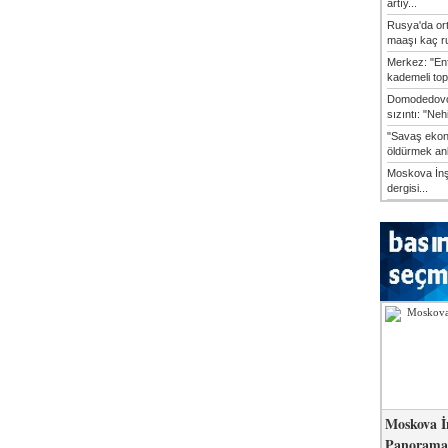
artıy...
Rusya'da or
maaşı kaç ru
Merkez: "En
kademeli top
Domodedovo
sızıntı: "Neh
"Savaş ekon
öldürmek anl
Moskova İn
dergisi...
Moskova İ
Panorama 