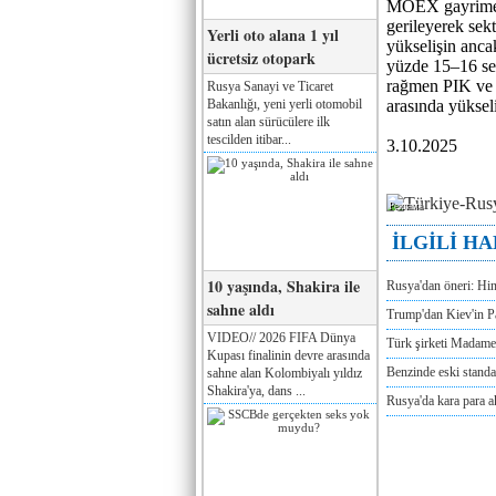
MOEX gayrimenk
gerileyerek sekt
Yerli oto alana 1 yıl
yükselişin ancak
ücretsiz otopark
yüzde 15–16 se
rağmen PIK ve 
Rusya Sanayi ve Ticaret
Bakanlığı, yeni yerli otomobil
arasında yüksel
satın alan sürücülere ilk
tescilden itibar...
3.10.2025
Реклама
İLGİLİ H
10 yaşında, Shakira ile
Rusya'dan öneri: Hi
sahne aldı
Trump'dan Kiev'in Pa
VIDEO// 2026 FIFA Dünya
Türk şirketi Madam
Kupası finalinin devre arasında
Benzinde eski standa
sahne alan Kolombiyalı yıldız
Shakira'ya, dans ...
Rusya'da kara para a