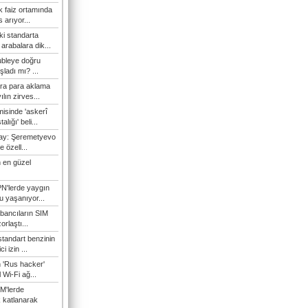
 faiz ortamında
 arıyor...
ki standarta
arabalara dik...
ubleye doğru
ladı mı? ...
ra para aklama
ılın zirves...
isinde 'askerî
lığı' beli...
nay: Şeremetyevo
e özell...
 en güzel
N'lerde yaygın
u yaşanıyor...
bancıların SIM
orlaştı...
tandart benzinin
i izin ...
n 'Rus hacker'
l Wi-Fi ağ...
M'lerde
k katlanarak