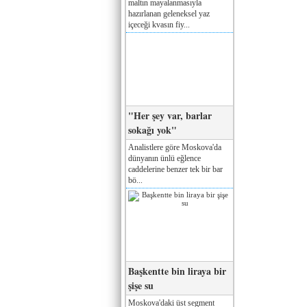
maltın mayalanmasıyla
hazırlanan geleneksel yaz
içeceği kvasın fiy...
"Her şey var, barlar
sokağı yok"
Analistlere göre Moskova'da
dünyanın ünlü eğlence
caddelerine benzer tek bir bar
bö...
Başkentte bin liraya bir
şişe su
Moskova'daki üst segment