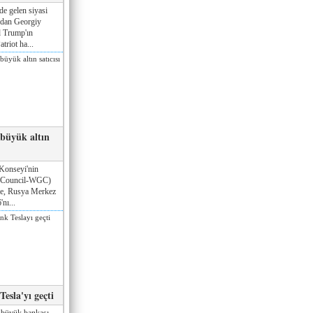
de gelen siyasi
ndan Georgiy
 Trump'ın
triot ha...
 büyük altın
Konseyi'nin
 Council-WGC)
öre, Rusya Merkez
nı...
esla'yı geçti
 büyük bankası