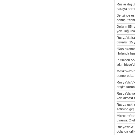
Ruslar düşük
paraya adres
Benzinde es
dönüş: "Yeni 
Doların 85 r
yolculuğu baş
Rusya'da ka
davaları 15 y
"Rus ekonom
Hollanda hasta
Putin'den o
'altın hisse'yl
Moskova'nın
penceresi...
Rusya'da VP
erişim sorun
Rusya'da ya
kart alması z
Rusya eski s
satışına geçic
Microsoft'ta
uyarısı: Otel
Rusya'da AT
dolandırıcılı