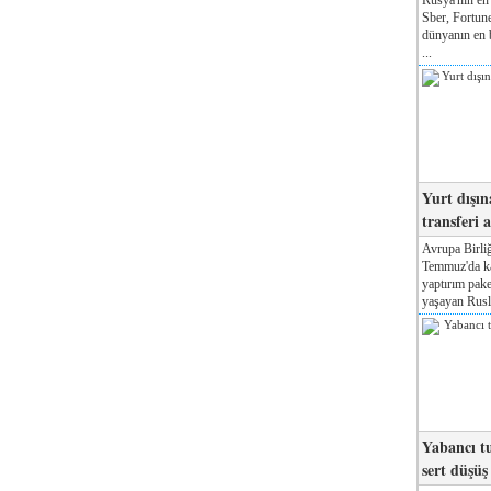
Sber, Fortune
dünyanın en b
...
Yurt dışın
transferi a
Avrupa Birliğ
Temmuz'da kab
yaptırım pake
yaşayan Rusla
Yabancı tu
sert düşüş