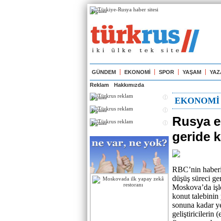
Реклама
GÜNDEM
EKONOMİ
SPOR
YAŞAM
YAZ
Reklam
Hakkımızda
Реклама
EKONOMİ
Реклама
Rusya e
Реклама
geride k
RBC’nin haberin
düşüş süreci ger
Moskova’da işl
konut talebinin
sonuna kadar ye
geliştiricilerin