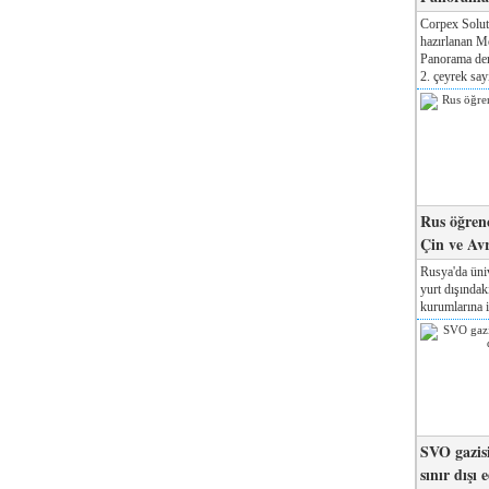
Corpex Solut
hazırlanan M
Panorama der
2. çeyrek sayı
Rus öğrenc
Çin ve Av
Rusya'da üniv
yurt dışında
kurumlarına il
SVO gazisi
sınır dışı 