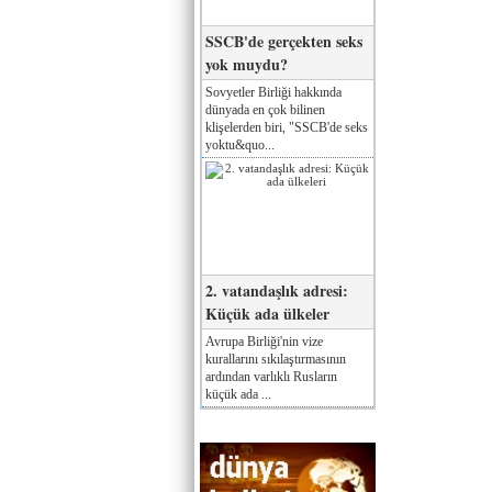
SSCB'de gerçekten seks
yok muydu?
Sovyetler Birliği hakkında
dünyada en çok bilinen
klişelerden biri, "SSCB'de seks
yoktu&quo...
2. vatandaşlık adresi:
Küçük ada ülkeler
Avrupa Birliği'nin vize
kurallarını sıkılaştırmasının
ardından varlıklı Rusların
küçük ada ...