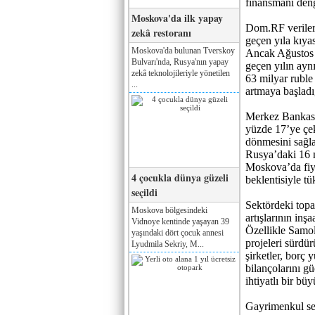
finansmanı den
Moskova'da ilk yapay
Dom.RF veriler
zekâ restoranı
geçen yıla kıya
Moskova'da bulunan Tverskoy
Ancak Ağustos a
Bulvarı'nda, Rusya'nın yapay
geçen yılın ayn
zekâ teknolojileriyle yönetilen
63 milyar ruble
...
artmaya başladığ
Merkez Bankası’
yüzde 17’ye çek
dönmesini sağla
Rusya’daki 16 m
Moskova’da fiya
4 çocukla dünya güzeli
beklentisiyle tük
seçildi
Sektördeki top
Moskova bölgesindeki
artışlarının inş
Vidnoye kentinde yaşayan 39
Özellikle Samol
yaşındaki dört çocuk annesi
projeleri sürdü
Lyudmila Sekriy, M...
şirketler, borç
bilançolarını g
ihtiyatlı bir bü
Gayrimenkul sek