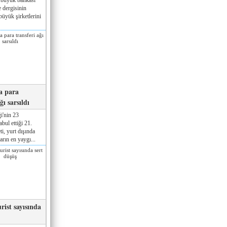
 dergisinin
üyük şirketlerini
a para
ğı sarsıldı
i'nin 23
ul ettiği 21.
ti, yurt dışında
rın en yaygı...
rist sayısında