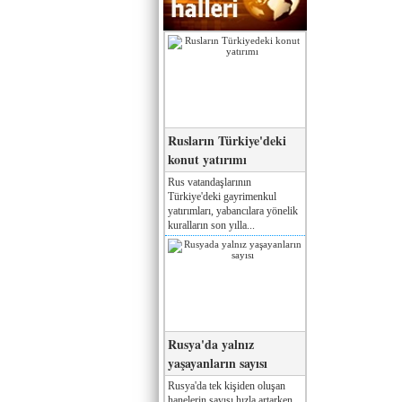
Rusların Türkiye'deki
konut yatırımı
Rus vatandaşlarının
Türkiye'deki gayrimenkul
yatırımları, yabancılara yönelik
kuralların son yılla...
Rusya'da yalnız
yaşayanların sayısı
Rusya'da tek kişiden oluşan
hanelerin sayısı hızla artarken