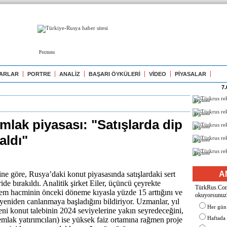
Реклама
ARLAR
PORTRE
ANALİZ
BAŞARI ÖYKÜLERİ
VİDEO
PİYASALAR
7.
Реклама
Реклама
mlak piyasası: "Satışlarda dip
Реклама
aldı"
Реклама
Реклама
e göre, Rusya’daki konut piyasasında satışlardaki sert
A
ide bırakıldı. Analitik şirket Eiler, üçüncü çeyrekte
TürkRus.Com'
em hacminin önceki döneme kıyasla yüzde 15 arttığını ve
okuyorsunuz
 yeniden canlanmaya başladığını bildiriyor. Uzmanlar, yıl
Her gün
ni konut talebinin 2024 seviyelerine yakın seyredeceğini,
Haftada
 (emlak yatırımcıları) ise yüksek faiz ortamına rağmen proje