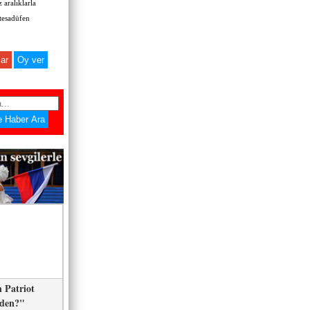
 aralıklarla
 tesadüfen
ar
 Patriot
eden?"