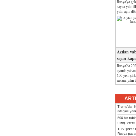
Rusya'ya gele
sayısı yılın i
yılın aynı dö
Açılan yab
sayısı kap
Rusya'da 2026
ayında yabanc
100 yeni şirk
rakam, yılın i
ART
Trump'dan Ki
isteğine yanı
500 bin rubl
maaş veren 8
Türk şirket
Rusya pazarı