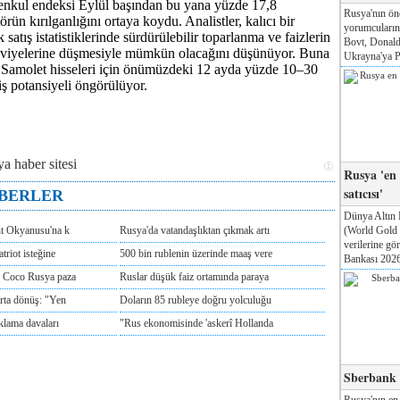
ul endeksi Eylül başından bu yana yüzde 17,8
Rusya'nın ön
örün kırılganlığını ortaya koydu. Analistler, kalıcı bir
yorumcuları
 satış istatistiklerinde sürdürülebilir toparlanma ve faizlerin
Bovt, Donald
viyelerine düşmesiyle mümkün olacağını düşünüyor. Buna
Ukrayna'ya Pa
Samolet hisseleri için önümüzdeki 12 ayda yüzde 10–30
iş potansiyeli öngörülüyor.
Rusya 'en
satıcısı'
ABERLER
Dünya Altın 
(World Gold
nt Okyanusu'na k
Rusya'da vatandaşlıktan çıkmak artı
verilerine g
triot isteğine
500 bin rublenin üzerinde maaş vere
Bankası 2026'
e Coco Rusya paza
Ruslar düşük faiz ortamında paraya
rta dönüş: "Yen
Doların 85 rubleye doğru yolculuğu
klama davaları
"Rus ekonomisinde 'askerî Hollanda
Sberbank T
Rusya'nın en