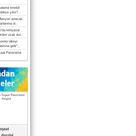
talama emekli
bleye çıktı?...
flasyon artacak,
arlanma ol...
'da kimyasal
irden uzak dur...
omisi ülkeyi
amına gelir"...
şaat Panorama
nşaat
dergisi