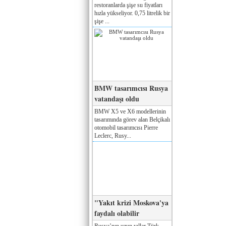
restoranlarda şişe su fiyatları
hızla yükseliyor. 0,75 litrelik bir
şişe ...
BMW tasarımcısı Rusya
vatandaşı oldu
BMW X5 ve X6 modellerinin
tasarımında görev alan Belçikalı
otomobil tasarımcısı Pierre
Leclerc, Rusy...
"Yakıt krizi Moskova'ya
faydalı olabilir
Rusya’nın uzun yıllar Türk