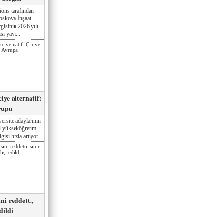
ions tarafından
oskova İnşaat
gisinin 2026 yılı
sı yayı...
iye alternatif:
rupa
ersite adaylarının
ki yükseköğretim
gisi hızla artıyor...
ni reddetti,
edildi