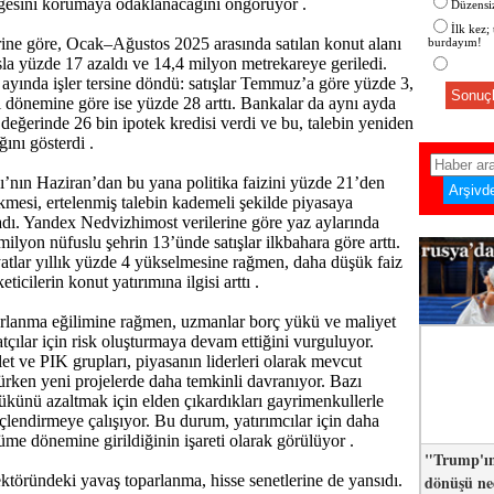
gesini korumaya odaklanacağını öngörüyor .
Düzensiz
İlk kez;
ine göre, Ocak–Ağustos 2025 arasında satılan konut alanı
burdayım!
sla yüzde 17 azaldı ve 14,4 milyon metrekareye geriledi.
yında işler tersine döndü: satışlar Temmuz’a göre yüzde 3,
Sonuçl
ı dönemine göre ise yüzde 28 arttı. Bankalar da aynı ayda
 değerinde 26 bin ipotek kredisi verdi ve bu, talebin yeniden
ını gösterdi .
nın Haziran’dan bu yana politika faizini yüzde 21’den
mesi, ertelenmiş talebin kademeli şekilde piyasaya
dı. Yandex Nedvizhimost verilerine göre yaz aylarında
ilyon nüfuslu şehrin 13’ünde satışlar ilkbahara göre arttı.
tlar yıllık yüzde 4 yükselmesine rağmen, daha düşük faiz
eticilerin konut yatırımına ilgisi arttı .
arlanma eğilimine rağmen, uzmanlar borç yükü ve maliyet
aatçılar için risk oluşturmaya devam ettiğini vurguluyor.
et ve PIK grupları, piyasanın liderleri olarak mevcut
rürken yeni projelerde daha temkinli davranıyor. Bazı
 yükünü azaltmak için elden çıkardıkları gayrimenkullerle
üçlendirmeye çalışıyor. Bu durum, yatırımcılar için daha
yüme dönemine girildiğinin işareti olarak görülüyor .
"Trump'ın
dönüşü n
töründeki yavaş toparlanma, hisse senetlerine de yansıdı.