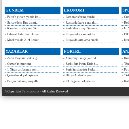
GÜNDEM
EKONOMİ
SP
» Putin'e güven yüzde ka...
» Para transferini durdu...
» Cün
» Suriye'deki Rus üsleri...
» Rusya'da kara para akl...
» Rol
» Karadeniz girişimi: 'A...
» Putin'den onay: Şereme...
» G. 
» Liberal Yabloko, Duma ...
» Rusya eski standart be...
» FIF
» Moskova'da 2. el konut...
» Rusya'da ortalama emek...
» Kra
YAZARLAR
PORTRE
AN
» Zafer Bayramı eskisi g...
» Yeni büyükelçi, yeni d...
» Rusy
» Osman'ın mühimi...
» Farklı bir Putin-Erdoğ...
» "En
» 1 Nisan arifesinde son...
» Putin'in sözcüsü Pesko...
» Put
» Çekoslovakyalılaştıram...
» Hülya Arslan'ın çeviri...
» 'Gri
» Banyo bahane, sosyalle...
» RTİB genel sekreteri e...
» Kal
©Copyright Turkrus.com - All Rights Reserved