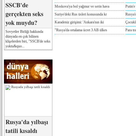
SSCB'de
Moskova'ya bol yağmur ve serin hava
Putin'e
gerçekten seks
Suriye'deki Rus üsleri konusunda kr
Rusya'd
yok muydu?
Karadeniz girişimi: 'Ankara'nın iki
Çocukla
"Rusya'da ortalama ücret 3 AB ülkes
Para tr
Sovyetler Birliği hakkında
dünyada en çok bilinen
klişelerden biri, "SSCB'de seks
yoktu&quo...
Rusya'da yılbaşı
tatili kısaldı