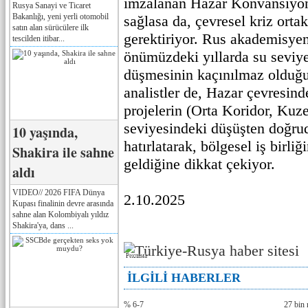
imzalanan Hazar Konvansiyo
Rusya Sanayi ve Ticaret
Bakanlığı, yeni yerli otomobil
sağlasa da, çevresel kriz orta
satın alan sürücülere ilk
gerektiriyor. Rus akademisye
tescilden itibar...
önümüzdeki yıllarda su seviy
düşmesinin kaçınılmaz olduğun
analistler de, Hazar çevresinde
projelerin (Orta Koridor, Kuz
seviyesindeki düşüşten doğrud
10 yaşında,
hatırlatarak, bölgesel iş birli
Shakira ile sahne
geldiğine dikkat çekiyor.
aldı
VIDEO// 2026 FIFA Dünya
2.10.2025
Kupası finalinin devre arasında
sahne alan Kolombiyalı yıldız
Shakira'ya, dans ...
Реклама
İLGİLİ HABERLER
% 6-7
27 bin 