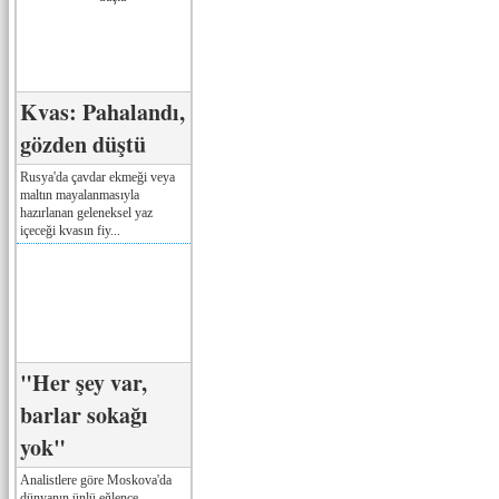
Kvas: Pahalandı,
gözden düştü
Rusya'da çavdar ekmeği veya
maltın mayalanmasıyla
hazırlanan geleneksel yaz
içeceği kvasın fiy...
"Her şey var,
barlar sokağı
yok"
Analistlere göre Moskova'da
dünyanın ünlü eğlence