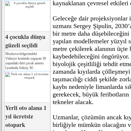
kaynaklanan çevresel etkileri 
Geleceğe dair projeksiyonlar
uzmanı Sergey Şipulin, 2030’a
bir metre daha düşebileceğini 
4 çocukla dünya
yapılan modellemeler yüzyıl 
güzeli seçildi
metre çekilerek alanının üçte b
Moskova bölgesindeki
kaybedebileceğini öngörüyor.
Vidnoye kentinde yaşayan 39
biyolojik çeşitliliği tehdit e
yaşındaki dört çocuk annesi
Lyudmila Sekriy, M...
zamanda kıyılarda çölleşmeyi 
taşımacılığı ciddi şekilde zorl
kaybı nedeniyle limanlarda sı
gerekecek, büyük feribotların
tekneler alacak.
Yerli oto alana 1
yıl ücretsiz
Uzmanlar, çözümün ancak kıyı
otopark
birliğiyle mümkün olacağını 