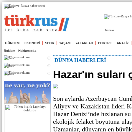
Реклама
Реклама
GÜNDEM
EKONOMİ
SPOR
YAŞAM
YAZARLAR
PORTRE
ANALİZ
Reklam
Hakkımızda
Реклама
DÜNYA HABERLERİ
Реклама
Hazar'ın suları 
Реклама
Son aylarda Azerbaycan Cum
Aliyev ve Kazakistan lideri 
Hazar Denizi’nde hızlanan su
ekolojik felaket boyutuna ulaş
Uzmanlar, dünyanın en büyük 