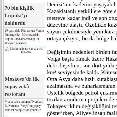
Denizi’nin kaderini yaşayabile
70 bin kişilik
Kazakistanlı yetkililere göre 
Lujniki'yi
metreye kadar indi ve son otu
doldurdu
düzeyine ulaştı. Özellikle ku
suyun çekilmesiyle yeni kara p
20 yaşındaki Rus şarkıcı Vanya
Dmitriyenko, Moskova'daki
ortaya çıkıyor, bu da bölge ha
Lujniki Stadı'nda verdiği ilk
stadyum konseriyl...
Değişimin nedenleri birden faz
Volga başta olmak üzere Haza
debi düşerken, son dört yılda 
km³ seviyesinde kaldı. Kürese
Moskova'da ilk
Orta Asya daha hızlı kuraklaşı
yapay zekâ
azalmasına ve buharlaşmanın 
Üstelik bölgede petrol çıkarma
restoranı
tuzdan arındırma projeleri de
Moskova'da bulunan Tverskoy
Tokayev iklim değişikliğini t
Bulvarı'nda, Rusya'nın yapay
zekâ teknolojileriyle yönetilen
gösterirken, Aliyev insan faal
...