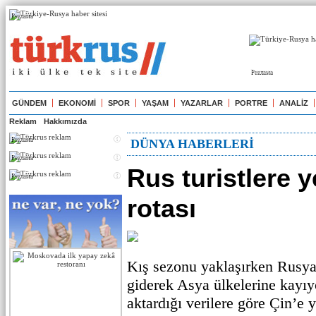
Реклама
Реклама
GÜNDEM
EKONOMİ
SPOR
YAŞAM
YAZARLAR
PORTRE
ANALİZ
Reklam
Hakkımızda
Реклама
DÜNYA HABERLERİ
Реклама
Rus turistlere ye
Реклама
rotası
Kış sezonu yaklaşırken Rusya’d
giderek Asya ülkelerine kayı
aktardığı verilere göre Çin’e y