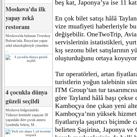
beş kat, Japonya’ya ise 11 kat 
Moskova'da ilk
yapay zekâ
En çok bilet satışı hâlâ Tayla
restoranı
vize muafiyeti haberleriyle bu
değişebilir. OneTwoTrip, Avia
Moskova'da bulunan Tverskoy
servislerinin istatistikleri, yu
Bulvarı'nda, Rusya'nın yapay
zekâ teknolojileriyle yönetilen
kış sezonu bilet satışlarının y
...
oluşturduğunu ortaya koyuyor
Tur operatörleri, artan fiyatl
turistlerin yoğun talebinin sü
ITM Group’tan tur tasarımcısı
4 çocukla dünya
göre Tayland hâlâ başı çekse d
güzeli seçildi
Kamboçya öne çıkan yeni alter
Moskova bölgesindeki
Kamboçya’nın yüksek hizmet 
Vidnoye kentinde yaşayan 39
yaşındaki dört çocuk annesi
fiyatlarıyla şaşırtıcı biçimde 
Lyudmila Sekriy, M...
belirten Şaşirina, Japonya v