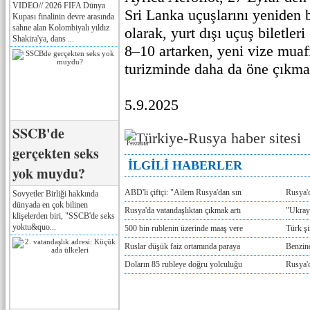
VIDEO// 2026 FIFA Dünya
Sri Lanka uçuşlarını yeniden 
Kupası finalinin devre arasında
sahne alan Kolombiyalı yıldız
olarak, yurt dışı uçuş biletler
Shakira'ya, dans ...
8–10 artarken, yeni vize muafi
turizminde daha da öne çıkmas
5.9.2025
SSCB'de
Реклама
gerçekten seks
İLGİLİ HABERLER
yok muydu?
ABD'li çiftçi: "Ailem Rusya'dan sın
Rusya'
Sovyetler Birliği hakkında
dünyada en çok bilinen
Rusya'da vatandaşlıktan çıkmak artı
"Ukray
klişelerden biri, "SSCB'de seks
yoktu&quo...
500 bin rublenin üzerinde maaş vere
Türk ş
Ruslar düşük faiz ortamında paraya
Benzind
Doların 85 rubleye doğru yolculuğu
Rusya'd