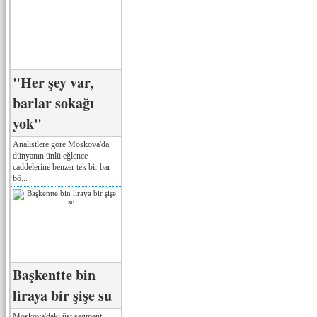
"Her şey var,
barlar sokağı
yok"
Analistlere göre Moskova'da
dünyanın ünlü eğlence
caddelerine benzer tek bir bar
bö...
Başkentte bin
liraya bir şişe su
Moskova'daki üst segment