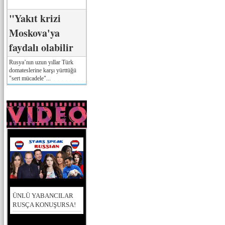
"Yakıt krizi
Moskova'ya
faydalı olabilir
Rusya’nın uzun yıllar Türk
domateslerine karşı yürttüğü
"sert mücadele"...
ÜNLÜ YABANCILAR
RUSÇA KONUŞURSA!