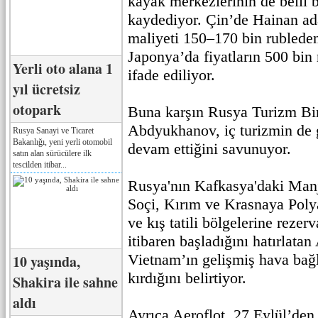
kayak merkezlerinin de belli 
kaydediyor. Çin’de Hainan adas
maliyeti 150–170 bin rubleden
Japonya’da fiyatların 500 bin 
Yerli oto alana 1
ifade ediliyor.
yıl ücretsiz
otopark
Buna karşın Rusya Turizm Bi
Abdyukhanov, iç turizmin de g
Rusya Sanayi ve Ticaret
Bakanlığı, yeni yerli otomobil
devam ettiğini savunuyor.
satın alan sürücülere ilk
tescilden itibar...
Rusya'nın Kafkasya'daki Manj
Soçi, Kırım ve Krasnaya Poly
ve kış tatili bölgelerine reze
itibaren başladığını hatırlat
Vietnam’ın gelişmiş hava bağla
10 yaşında,
kırdığını belirtiyor.
Shakira ile sahne
aldı
Ayrıca Aeroflot, 27 Eylül’den 