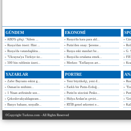
GÜNDEM
EKONOMİ
SP
» ABD'li çiftçi: "Ailem ...
» Rusya'da kara para akl...
» Cün
» Rusya'dan öneri: Hint ...
» Putin'den onay: Şereme...
» Rol
» Rusya'da vatandaşlıkta...
» Rusya eski standart be...
» G. 
» "Ukrayna'ya Türkiye üz...
» Rusya'da ortalama emek...
» FIF
» 500 bin rublenin üzeri...
» Merkez: "Enflasyon art...
» Kra
YAZARLAR
PORTRE
AN
» Zafer Bayramı eskisi g...
» Yeni büyükelçi, yeni d...
» Rusy
» Osman'ın mühimi...
» Farklı bir Putin-Erdoğ...
» "En
» 1 Nisan arifesinde son...
» Putin'in sözcüsü Pesko...
» Put
» Çekoslovakyalılaştıram...
» Hülya Arslan'ın çeviri...
» 'Gri
» Banyo bahane, sosyalle...
» RTİB genel sekreteri e...
» Kal
©Copyright Turkrus.com - All Rights Reserved