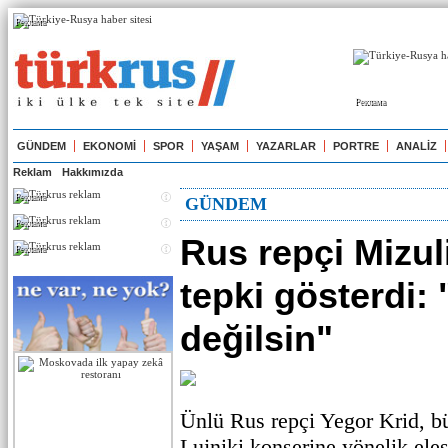
Реклама
Реклама
GÜNDEM
EKONOMİ
SPOR
YAŞAM
YAZARLAR
PORTRE
ANALİZ
Reklam
Hakkımızda
Реклама
GÜNDEM
Реклама
Rus repçi Mizul
Реклама
tepki gösterdi: 
değilsin"
Ünlü Rus repçi Yegor Krid, b
Lujniki konserine yönelik eleşt