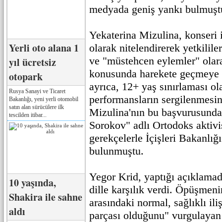
medyada geniş yankı bulmuşt
Yekaterina Mizulina, konseri i
Yerli oto alana 1
olarak nitelendirerek yetkilile
ve "müstehcen eylemler" olara
yıl ücretsiz
konusunda harekete geçmeye ç
otopark
ayrıca, 12+ yaş sınırlaması ola
Rusya Sanayi ve Ticaret
performansların sergilenmesin
Bakanlığı, yeni yerli otomobil
satın alan sürücülere ilk
Mizulina'nın bu başvurusunda
tescilden itibar...
Sorokov" adlı Ortodoks aktivi
gerekçelerle İçişleri Bakanlığı
bulunmuştu.
Yegor Krid, yaptığı açıklamada 
10 yaşında,
dille karşılık verdi. Öpüşmeni
Shakira ile sahne
arasındaki normal, sağlıklı ili
aldı
parçası olduğunu" vurgulayan