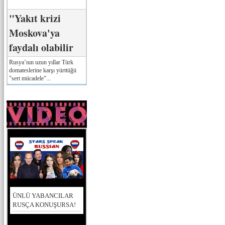
"Yakıt krizi
Moskova'ya
faydalı olabilir
Rusya’nın uzun yıllar Türk
domateslerine karşı yürttüğü
"sert mücadele"...
ÜNLÜ YABANCILAR
RUSÇA KONUŞURSA!