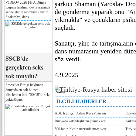
şarkıcı Shaman (Yaroslav Dron
VIDEO// 2026 FIFA Dünya
Kupası finalinin devre arasında
de gönderme yaparak onu "Aile
sahne alan Kolombiyalı yıldız
Shakira'ya, dans ...
yıkmakla" ve çocukların psiko
suçladı.
Sanatçı, yine de tartışmaları
dans numarasını yeniden düzen
SSCB'de
söz verdi.
gerçekten seks
4.9.2025
yok muydu?
Sovyetler Birliği hakkında
dünyada en çok bilinen
Реклама
klişelerden biri, "SSCB'de seks
yoktu&quo...
İLGİLİ HABERLER
ABD'li çiftçi: "Ailem Rusya'dan sın
Rusya'
Rusya'da vatandaşlıktan çıkmak artı
Ankara
500 bin rublenin üzerinde maaş vere
Türk ş