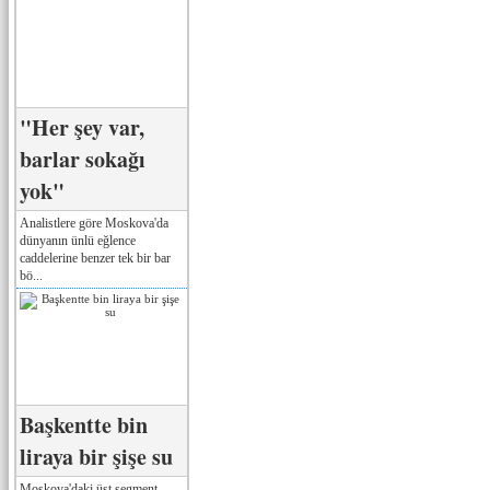
"Her şey var,
barlar sokağı
yok"
Analistlere göre Moskova'da
dünyanın ünlü eğlence
caddelerine benzer tek bir bar
bö...
Başkentte bin
liraya bir şişe su
Moskova'daki üst segment