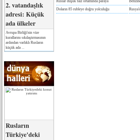
Ruslar düşük faiz ortamında paraya
Benzind
2. vatandaşlık
Doların 85 rubleye doğru yolculuğu
Rusya'd
adresi: Küçük
ada ülkeler
Avrupa Birliği'nin vize
kurallarını sıkılaştırmasının
ardından varlıklı Rusların
küçük ada ...
Rusların
Türkiye'deki