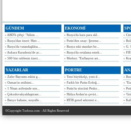
GÜNDEM
EKONOMİ
SP
» ABD'li çiftçi: "Ailem ...
» Rusya'da kara para akl...
» Cün
» Rusya'dan öneri: Hint ...
» Putin'den onay: Şereme...
» Rol
» Rusya'da vatandaşlıkta...
» Rusya eski standart be...
» G. 
» Ankara Karadeniz'de ac...
» Rusya'da ortalama emek...
» FIF
» 500 bin rublenin üzeri...
» Merkez: "Enflasyon art...
» Kra
YAZARLAR
PORTRE
AN
» Zafer Bayramı eskisi g...
» Yeni büyükelçi, yeni d...
» Rusy
» Osman'ın mühimi...
» Farklı bir Putin-Erdoğ...
» "En
» 1 Nisan arifesinde son...
» Putin'in sözcüsü Pesko...
» Put
» Çekoslovakyalılaştıram...
» Hülya Arslan'ın çeviri...
» 'Gri
» Banyo bahane, sosyalle...
» RTİB genel sekreteri e...
» Kal
©Copyright Turkrus.com - All Rights Reserved