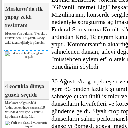
"Güvenli İnternet Ligi" başka
Moskova'da ilk
Mizulina'nın, konserde sergil
yapay zekâ
nedeniyle soruşturma açılması
restoranı
Federal Soruşturma Komitesi'
Moskova'da bulunan Tverskoy
ardından Krid, Telegram kana
Bulvarı'nda, Rusya'nın yapay
zekâ teknolojileriyle yönetilen
yaptı. Kommersant'ın aktardığ
...
sahnelenen dansın, ailevi değe
"müstehcen eylemler" olarak n
etmediğini söyledi.
30 Ağustos'ta gerçekleşen ve
4 çocukla dünya
göre 86 binden fazla kişi tara
güzeli seçildi
sahneye çıkan ünlü isimler ve
dansçıların kıyafetleri ve kore
Moskova bölgesindeki
Vidnoye kentinde yaşayan 39
gündeme geldi. Siyah crop top
yaşındaki dört çocuk annesi
Lyudmila Sekriy, M...
dansçıların sahne performansla
dansçıyı öpmesi, sosyal medy