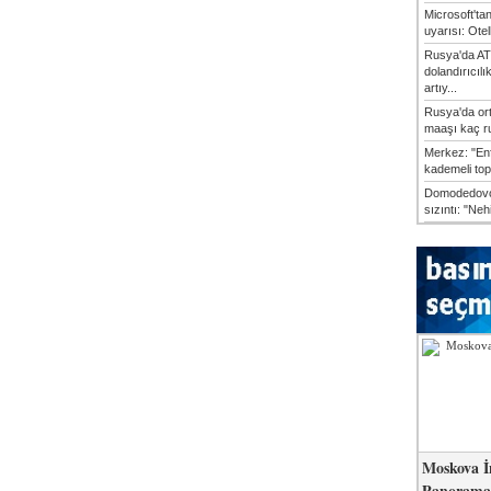
Microsoft'ta
uyarısı: Otel
Rusya'da AT
dolandırıcılı
artıy...
Rusya'da or
maaşı kaç ru
Merkez: "En
kademeli top
Domodedovo
sızıntı: "Neh
Moskova İ
Panorama 