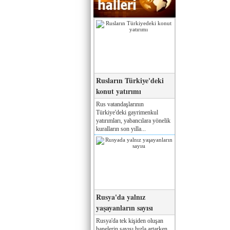
Rusların Türkiye'deki
konut yatırımı
Rus vatandaşlarının
Türkiye'deki gayrimenkul
yatırımları, yabancılara yönelik
kuralların son yılla...
Rusya'da yalnız
yaşayanların sayısı
Rusya'da tek kişiden oluşan
hanelerin sayısı hızla artarken