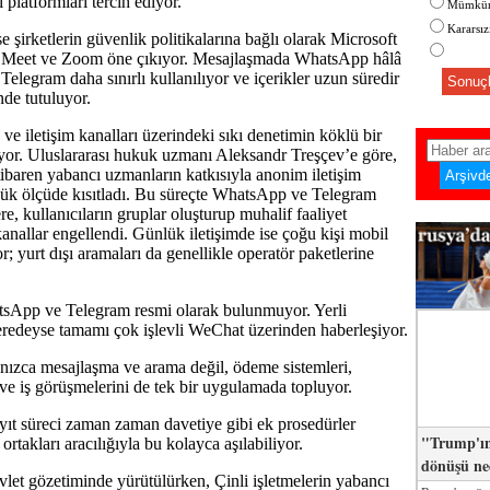
i platformları tercih ediyor.
Mümkün
Kararsı
e şirketlerin güvenlik politikalarına bağlı olarak Microsoft
Meet ve Zoom öne çıkıyor. Mesajlaşmada WhatsApp hâlâ
Telegram daha sınırlı kullanılıyor ve içerikler uzun süredir
Sonuçl
nde tutuluyor.
 iletişim kanalları üzerindeki sıkı denetimin köklü bir
or. Uluslararası hukuk uzmanı Aleksandr Treşçev’e göre,
tibaren yabancı uzmanların katkısıyla anonim iletişim
yük ölçüde kısıtladı. Bu süreçte WhatsApp ve Telegram
e, kullanıcıların gruplar oluşturup muhalif faaliyet
kanallar engellendi. Günlük iletişimde ise çoğu kişi mobil
or; yurt dışı aramaları da genellikle operatör paketlerine
tsApp ve Telegram resmi olarak bulunmuyor. Yerli
neredeyse tamamı çok işlevli WeChat üzerinden haberleşiyor.
nızca mesajlaşma ve arama değil, ödeme sistemleri,
i ve iş görüşmelerini de tek bir uygulamada topluyor.
yıt süreci zaman zaman davetiye gibi ek prosedürler
"Trump'ın
 ortakları aracılığıyla bu kolayca aşılabiliyor.
dönüşü n
vlet gözetiminde yürütülürken, Çinli işletmelerin yabancı