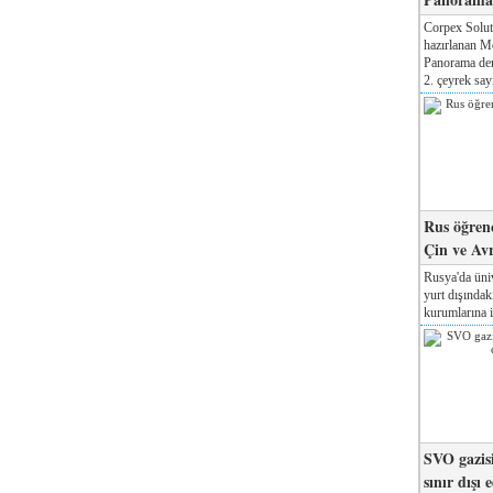
Corpex Solut
hazırlanan M
Panorama der
2. çeyrek sayı
Rus öğrenc
Çin ve Av
Rusya'da üniv
yurt dışında
kurumlarına il
SVO gazisi
sınır dışı 