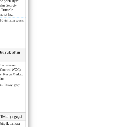
de gelen siyasi
ndan Georgiy
 Trump'ın
triot ha...
 büyük altın
Konseyi'nin
 Council-WGC)
öre, Rusya Merkez
nı...
esla'yı geçti
 büyük bankası