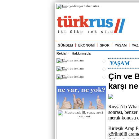
Реклама
GÜNDEM
EKONOMİ
SPOR
YAŞAM
YAZ
Reklam
Hakkımızda
Реклама
YAŞAM
Реклама
Çin ve 
Реклама
karşı ne
Rusya’da Whats
sonrası, benzer 
merak konusu o
Birleşik Arap E
görüntülü arama