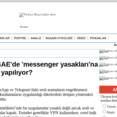
Реклама
ARLAR
PORTRE
ANALİZ
BAŞARI ÖYKÜLERİ
VİDEO
PİYASALAR
8.
Реклама
Реклама
BAE'de 'messenger yasakları'na
Реклама
 yapılıyor?
Реклама
Реклама
App ve Telegram’daki sesli aramaların engellenmesi
A
kısıtlamaların uygulandığı ülkelerdeki iletişim yöntemleri
Ukrayna krizi
ldu.
çözülme ihtim
Yüksek
mirlikleri’nde bu uygulamalar yasaklı değil ancak sesli ve
lar kapalı. Turistler genellikle VPN kullanırken, yerel halk
Düşük