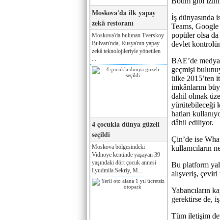
Botim gibi izinl
Moskova'da ilk yapay
İş dünyasında is
zekâ restoranı
Teams, Google 
popüler olsa da 
Moskova'da bulunan Tverskoy
Bulvarı'nda, Rusya'nın yapay
devlet kontrolü
zekâ teknolojileriyle yönetilen
...
BAE’de medya ve
geçmişi bulunuy
ülke 2015’ten i
imkânlarını bü
dahil olmak üzer
yürütebileceği 
hatları kullanıy
dâhil ediliyor.
4 çocukla dünya güzeli
seçildi
Çin’de ise Wha
Moskova bölgesindeki
kullanıcıların 
Vidnoye kentinde yaşayan 39
yaşındaki dört çocuk annesi
Bu platform yal
Lyudmila Sekriy, M...
alışveriş, çevir
Yabancıların ka
gerektirse de, iş
Tüm iletişim de