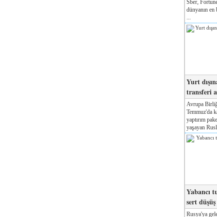
Sber, Fortune
dünyanın en b
...
Yurt dışın
transferi a
Avrupa Birliğ
Temmuz'da kab
yaptırım pake
yaşayan Rusla
Yabancı tu
sert düşüş
Rusya'ya gele