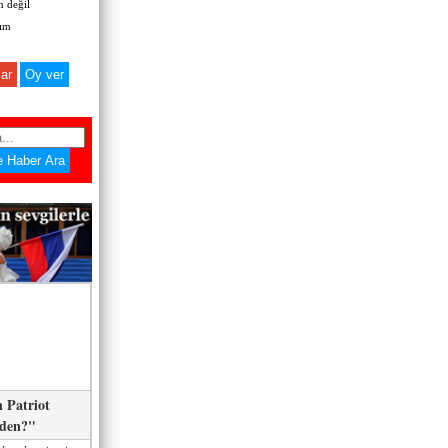
 değil
zım
ar
 Patriot
eden?"