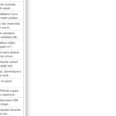
enin üzerinde
 sektör ...
i Madame Coco
ndan çekiliyo...
 faiz ortamında
 arıyor...
ki standarta
arabalara dik...
ubleye doğru
ladı mı? ...
ra para aklama
ılın zirves...
isinde 'askerî
lığı' beli...
nay: Şeremetyevo
e özell...
 en güzel
N'lerde yaygın
u yaşanıyor...
bancıların SIM
orlaştı...
tandart benzinin
i izin ...