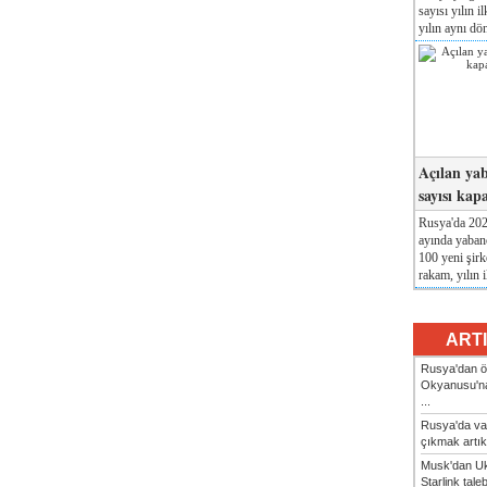
sayısı yılın i
yılın aynı dö
Açılan yab
sayısı kap
Rusya'da 2026
ayında yabanc
100 yeni şirk
rakam, yılın i
ART
Rusya'dan ön
Okyanusu'na
...
Rusya'da va
çıkmak artık
Musk'dan Uk
Starlink taleb