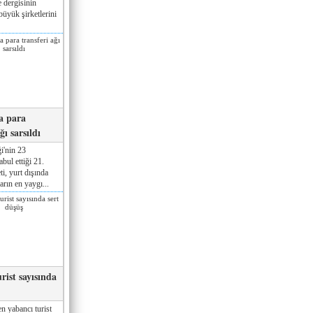
 dergisinin
üyük şirketlerini
a para
ğı sarsıldı
i'nin 23
ul ettiği 21.
ti, yurt dışında
rın en yaygı...
rist sayısında
n yabancı turist