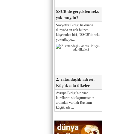
SSCB'de gerçekten seks
yok muydu?
Sovyetler Birliği hakkında
dünyada en çok bilinen
klişelerden biri, "SSCB'de seks
yoktu&quo...
2. vatandaşlık adresi:
Küçük ada ülkeler
Avrupa Birliği'nin vize
kurallarını sıkılaştırmasının
ardından varlıklı Rusların
küçük ada ...