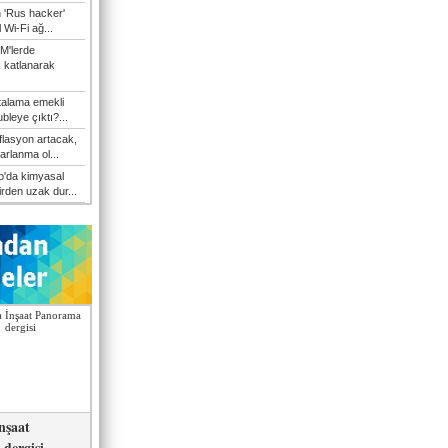
n 'Rus hacker'
l Wi-Fi ağ...
M'lerde
k katlanarak
talama emekli
bleye çıktı?...
flasyon artacak,
arlanma ol...
'da kimyasal
irden uzak dur...
nşaat
dergisi