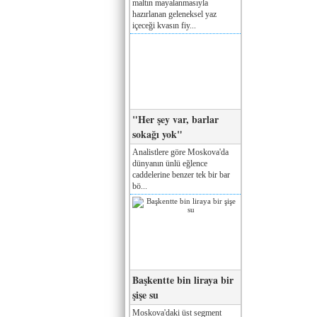
maltın mayalanmasıyla
hazırlanan geleneksel yaz
içeceği kvasın fiy...
"Her şey var, barlar
sokağı yok"
Analistlere göre Moskova'da
dünyanın ünlü eğlence
caddelerine benzer tek bir bar
bö...
Başkentte bin liraya bir
şişe su
Moskova'daki üst segment