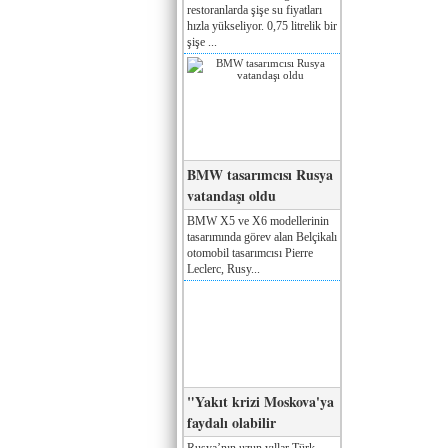
restoranlarda şişe su fiyatları
hızla yükseliyor. 0,75 litrelik bir
şişe ...
BMW tasarımcısı Rusya
vatandaşı oldu
BMW X5 ve X6 modellerinin
tasarımında görev alan Belçikalı
otomobil tasarımcısı Pierre
Leclerc, Rusy...
"Yakıt krizi Moskova'ya
faydalı olabilir
Rusya’nın uzun yıllar Türk