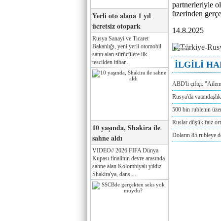
partnerleriyle 
üzerinden gerçe
Yerli oto alana 1 yıl
ücretsiz otopark
14.8.2025
Rusya Sanayi ve Ticaret
Bakanlığı, yeni yerli otomobil
Реклама
satın alan sürücülere ilk
tescilden itibar...
İLGİLİ H
ABD'li çiftçi: "Aile
Rusya'da vatandaşlık
500 bin rublenin üze
Ruslar düşük faiz or
10 yaşında, Shakira ile
Doların 85 rubleye 
sahne aldı
VIDEO// 2026 FIFA Dünya
Kupası finalinin devre arasında
sahne alan Kolombiyalı yıldız
Shakira'ya, dans ...