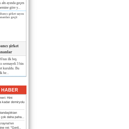
lk altı ayında geçen
nemine göre y...
ancı şirket
ananlar
'nın ilk beş
ı sermayeli 3 bin
et kuruldu. Bu
lk be...
I HABER
eri: Hint
 kadar demiryolu
tandaşlıktan
 çok daha paha...
rayna'nın
ine ret: "Geril...