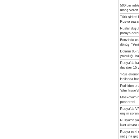
500 bin rubl
maaş veren 8
Türk şirket
Rusya pazarı
Ruslar düşük
paraya adres
Benzinde es
dönüş: "Yeni 
Doların 85 r
yolculuğu baş
Rusya'da ka
davaları 15 y
"Rus ekonom
Hollanda hasta
Putin'den o
'altın hisse'yl
Moskova'nın
penceresi...
Rusya'da VP
erişim sorun
Rusya'da ya
kart alması z
Rusya eski s
satışına geçic