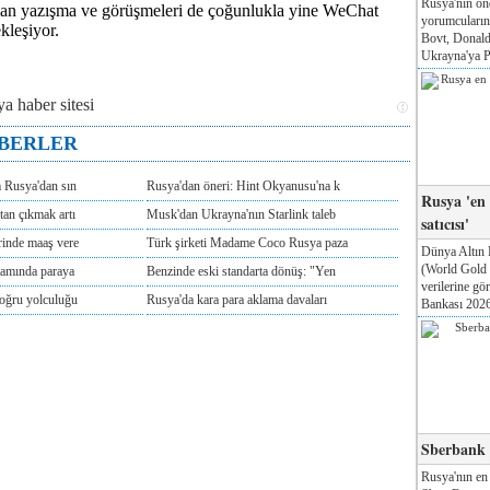
Rusya'nın ön
olan yazışma ve görüşmeleri de çoğunlukla yine WeChat
yorumcuları
kleşiyor.
Bovt, Donald
Ukrayna'ya Pa
ABERLER
m Rusya'dan sın
Rusya'dan öneri: Hint Okyanusu'na k
Rusya 'en
tan çıkmak artı
Musk'dan Ukrayna'nın Starlink taleb
satıcısı'
rinde maaş vere
Türk şirketi Madame Coco Rusya paza
Dünya Altın 
(World Gold
tamında paraya
Benzinde eski standarta dönüş: "Yen
verilerine g
doğru yolculuğu
Rusya'da kara para aklama davaları
Bankası 2026'
Sberbank T
Rusya'nın en