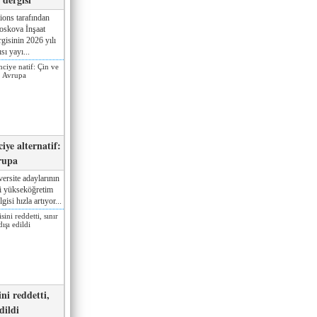
ions tarafından
oskova İnşaat
gisinin 2026 yılı
sı yayı...
iye alternatif:
rupa
ersite adaylarının
ki yükseköğretim
gisi hızla artıyor...
ni reddetti,
edildi