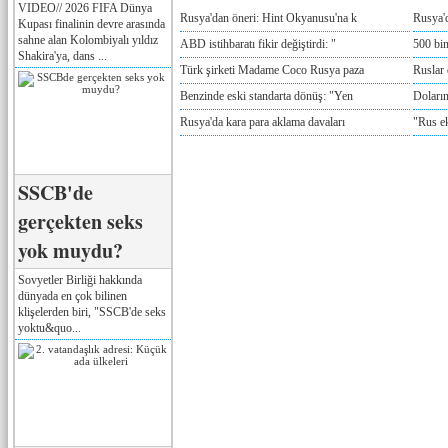
VIDEO// 2026 FIFA Dünya
Rusya'dan öneri: Hint Okyanusu'na k
Rusya'd
Kupası finalinin devre arasında
sahne alan Kolombiyalı yıldız
ABD istihbaratı fikir değiştirdi: "
500 bin
Shakira'ya, dans ...
Türk şirketi Madame Coco Rusya paza
Ruslar 
Benzinde eski standarta dönüş: "Yen
Doların
Rusya'da kara para aklama davaları
"Rus e
SSCB'de
gerçekten seks
yok muydu?
Sovyetler Birliği hakkında
dünyada en çok bilinen
klişelerden biri, "SSCB'de seks
yoktu&quo...