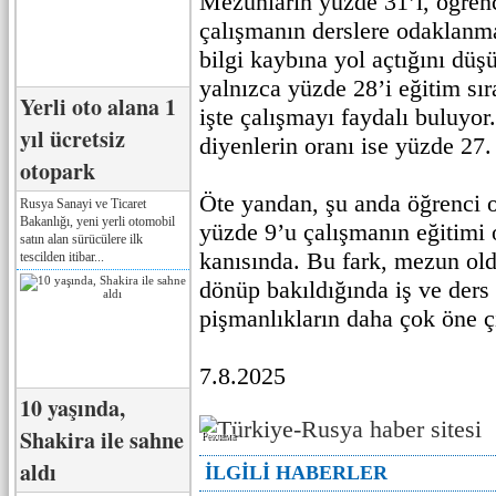
Mezunların yüzde 31’i, öğren
çalışmanın derslere odaklanma
bilgi kaybına yol açtığını dü
yalnızca yüzde 28’i eğitim sıra
Yerli oto alana 1
işte çalışmayı faydalı buluyor
yıl ücretsiz
diyenlerin oranı ise yüzde 27.
otopark
Öte yandan, şu anda öğrenci o
Rusya Sanayi ve Ticaret
Bakanlığı, yeni yerli otomobil
yüzde 9’u çalışmanın eğitimi 
satın alan sürücülere ilk
kanısında. Bu fark, mezun old
tescilden itibar...
dönüp bakıldığında iş ve ders
pişmanlıkların daha çok öne çı
7.8.2025
10 yaşında,
Shakira ile sahne
Реклама
aldı
İLGİLİ HABERLER