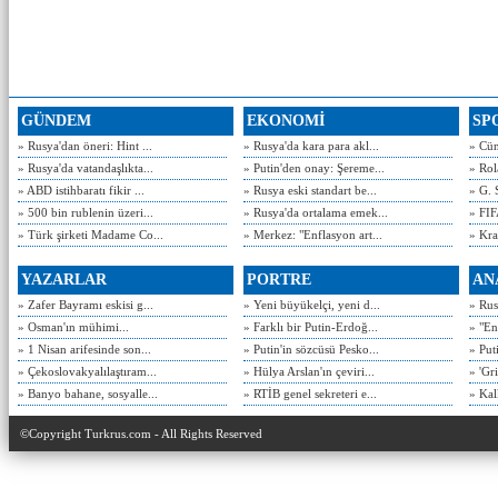
GÜNDEM
EKONOMİ
SP
» Rusya'dan öneri: Hint ...
» Rusya'da kara para akl...
» Cün
» Rusya'da vatandaşlıkta...
» Putin'den onay: Şereme...
» Rol
» ABD istihbaratı fikir ...
» Rusya eski standart be...
» G. 
» 500 bin rublenin üzeri...
» Rusya'da ortalama emek...
» FIF
» Türk şirketi Madame Co...
» Merkez: "Enflasyon art...
» Kra
YAZARLAR
PORTRE
AN
» Zafer Bayramı eskisi g...
» Yeni büyükelçi, yeni d...
» Rusy
» Osman'ın mühimi...
» Farklı bir Putin-Erdoğ...
» "En
» 1 Nisan arifesinde son...
» Putin'in sözcüsü Pesko...
» Put
» Çekoslovakyalılaştıram...
» Hülya Arslan'ın çeviri...
» 'Gri
» Banyo bahane, sosyalle...
» RTİB genel sekreteri e...
» Kal
©Copyright Turkrus.com - All Rights Reserved