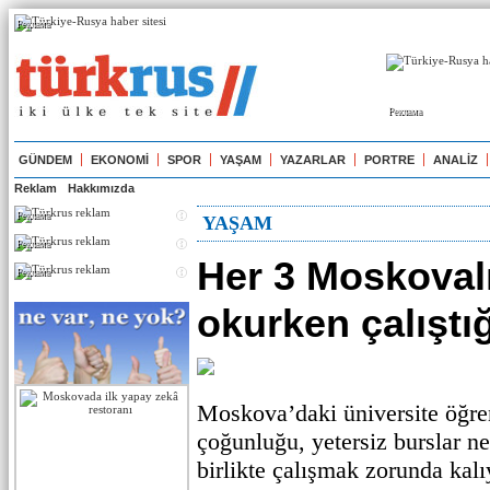
Реклама
Реклама
GÜNDEM
EKONOMİ
SPOR
YAŞAM
YAZARLAR
PORTRE
ANALİZ
Reklam
Hakkımızda
Реклама
YAŞAM
Реклама
Her 3 Moskovalı
Реклама
okurken çalıştı
Moskova’daki üniversite öğren
çoğunluğu, yetersiz burslar n
birlikte çalışmak zorunda kal