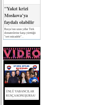
"Yakıt krizi
Moskova'ya
faydalı olabilir
Rusya’nın uzun yıllar Türk
domateslerine karşı yürttüğü
"sert mücadele"...
ÜNLÜ YABANCILAR
RUSÇA KONUŞURSA!