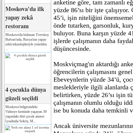
anketine göre, tam zamanlı eğ
Moskova'da ilk
yüzde 86’sı bir işte çalışıyor.
yapay zekâ
45’i, işin niteliğini önemseme
restoranı
önde tutarken, garsonluk, kurye
buluyor. Buna karşın yüzde 41’
Moskova'da bulunan Tverskoy
işlerde çalışmanın daha fayda
Bulvarı'nda, Rusya'nın yapay
zekâ teknolojileriyle yönetilen
düşüncesinde.
...
Moskviçmag'ın aktardığı anket
öğrencilerin çalışmasını genel
Ebeveynlerin yüzde 34’ü, çocu
meslekleriyle ilgili alanlarda 
4 çocukla dünya
belirtirken, yüzde 26’sı işin 
güzeli seçildi
çalışmanın olumlu olduğu iddi
Moskova bölgesindeki
ise bu konuda daha temkinli v
Vidnoye kentinde yaşayan 39
yaşındaki dört çocuk annesi
Lyudmila Sekriy, M...
Ancak üniversite mezunlarının 