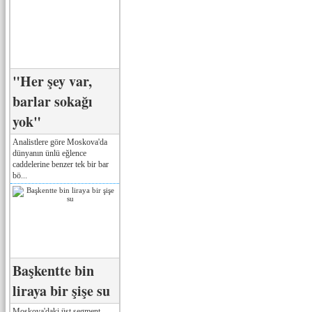
"Her şey var,
barlar sokağı
yok"
Analistlere göre Moskova'da
dünyanın ünlü eğlence
caddelerine benzer tek bir bar
bö...
Başkentte bin
liraya bir şişe su
Moskova'daki üst segment