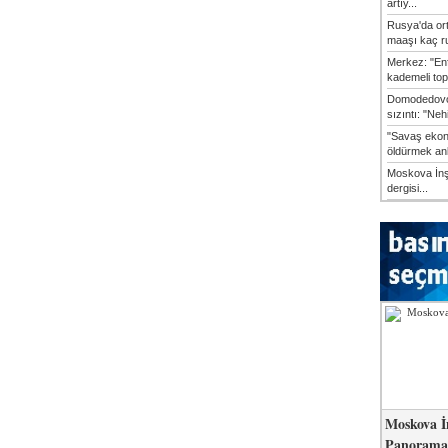
artıy...
Rusya'da or
maaşı kaç ru
Merkez: "En
kademeli top
Domodedovo
sızıntı: "Neh
"Savaş ekon
öldürmek anl
Moskova İn
dergisi...
Moskova İ
Panorama 