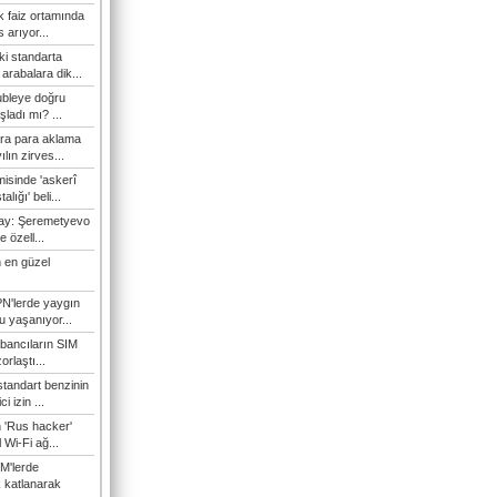
 faiz ortamında
 arıyor...
ki standarta
arabalara dik...
ubleye doğru
ladı mı? ...
ra para aklama
ılın zirves...
isinde 'askerî
lığı' beli...
nay: Şeremetyevo
e özell...
 en güzel
N'lerde yaygın
u yaşanıyor...
bancıların SIM
orlaştı...
tandart benzinin
i izin ...
n 'Rus hacker'
l Wi-Fi ağ...
M'lerde
k katlanarak