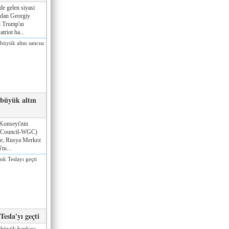
de gelen siyasi
ndan Georgiy
 Trump'ın
triot ha...
 büyük altın
Konseyi'nin
 Council-WGC)
öre, Rusya Merkez
nı...
esla'yı geçti
 büyük bankası