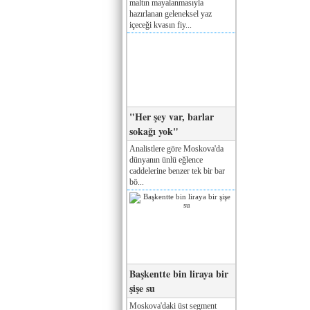
maltın mayalanmasıyla
hazırlanan geleneksel yaz
içeceği kvasın fiy...
"Her şey var, barlar
sokağı yok"
Analistlere göre Moskova'da
dünyanın ünlü eğlence
caddelerine benzer tek bir bar
bö...
Başkentte bin liraya bir
şişe su
Moskova'daki üst segment