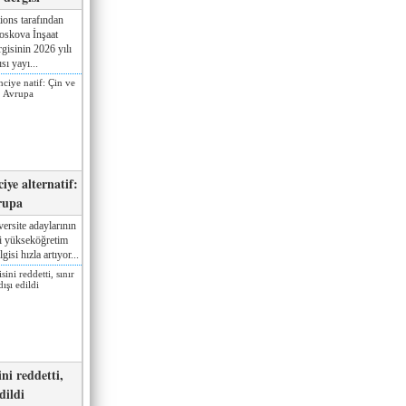
ions tarafından
oskova İnşaat
gisinin 2026 yılı
sı yayı...
iye alternatif:
rupa
ersite adaylarının
ki yükseköğretim
gisi hızla artıyor...
ni reddetti,
edildi