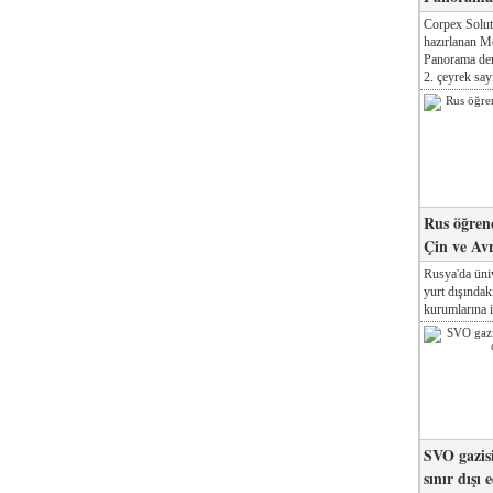
Corpex Solut
hazırlanan M
Panorama der
2. çeyrek sayı
Rus öğrenc
Çin ve Av
Rusya'da üniv
yurt dışında
kurumlarına il
SVO gazisi
sınır dışı 