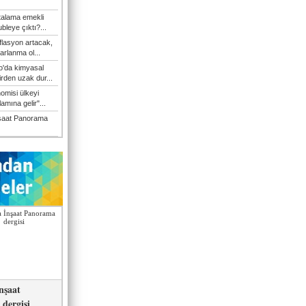
talama emekli
bleye çıktı?...
flasyon artacak,
arlanma ol...
'da kimyasal
irden uzak dur...
omisi ülkeyi
amına gelir"...
şaat Panorama
nşaat
dergisi