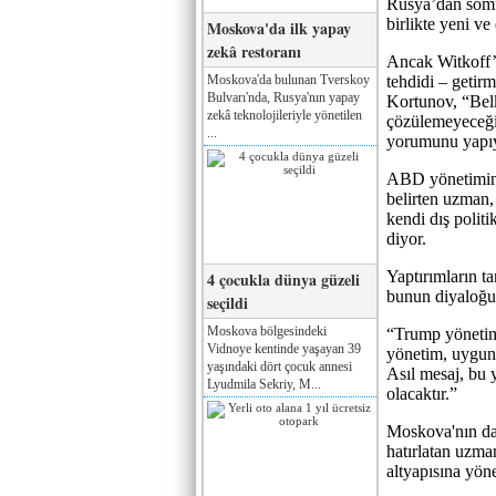
Rusya’dan somut
birlikte yeni ve
Moskova'da ilk yapay
zekâ restoranı
Ancak Witkoff’u
Moskova'da bulunan Tverskoy
tehdidi – getirm
Bulvarı'nda, Rusya'nın yapay
Kortunov, “Belk
zekâ teknolojileriyle yönetilen
çözülemeyeceğin
...
yorumunu yapıy
ABD yönetimini
belirten uzman,
kendi dış politi
diyor.
Yaptırımların 
4 çocukla dünya güzeli
bunun diyaloğu
seçildi
Moskova bölgesindeki
“Trump yönetimi
Vidnoye kentinde yaşayan 39
yönetim, uygun 
yaşındaki dört çocuk annesi
Asıl mesaj, bu 
Lyudmila Sekriy, M...
olacaktır.”
Moskova'nın da 
hatırlatan uzma
altyapısına yöne