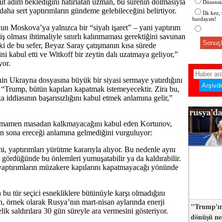
 adım beklediğini hatırlatan uzman, bu sürenin dolmasıyla
Düzensiz
 daha sert yaptırımların gündeme gelebileceğini belirtiyor.
İlk kez;
burdayım!
n Moskova’ya yalnızca bir “siyah işaret” – yani yaptırım
iş olması ihtimaliyle sınırlı kalınmaması gerektiğini savunan
Sonuçl
i de bu sefer, Beyaz Saray çatışmanın kısa sürede
i kabul etti ve Witkoff bir zeytin dalı uzatmaya geliyor,”
or.
n Ukrayna dosyasına büyük bir siyasi sermaye yatırdığını
 “Trump, bütün kapıları kapatmak istemeyecektir. Zira bu,
ka iddiasının başarısızlığını kabul etmek anlamına gelir,”
tamamen masadan kalkmayacağını kabul eden Kortunov,
n sona ereceği anlamına gelmediğini vurguluyor:
, yaptırımları yürütme kararıyla alıyor. Bu nedenle aynı
gördüğünde bu önlemleri yumuşatabilir ya da kaldırabilir.
yaptırımların müzakere kapılarını kapatmayacağı yönünde
bu tür seçici esnekliklere bütünüyle karşı olmadığını
n, örnek olarak Rusya’nın mart-nisan aylarında enerji
"Trump'ın
lik saldırılara 30 gün süreyle ara vermesini gösteriyor.
dönüşü n