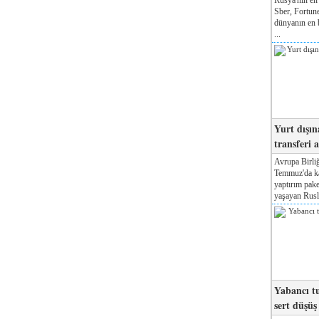
Sber, Fortune
dünyanın en b
...
Yurt dışın
transferi a
Avrupa Birliğ
Temmuz'da kab
yaptırım pake
yaşayan Rusla
Yabancı tu
sert düşüş