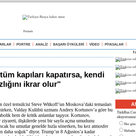
Реклама
ARLAR
PORTRE
ANALİZ
BAŞARI ÖYKÜLERİ
VİDEO
PİYASALAR
7.
Реклама
Реклама
üm kapıları kapatırsa, kendi
Реклама
zlığını ikrar olur"
Реклама
Реклама
 özel temsilcisi Steve Witkoff’un Moskova’daki temasları
A
nirken, Valday Kulübü uzmanı Andrey Kortunov’a göre bu
TürkRus.Com'
bolik hem de kritik anlamlar taşıyor. Kortunov,
okuyorsunuz
 ziyareti, ilişkilerde yeni bir sayfa açma umudunu
Her gün
ancak bu umutlar genelde hızla sönerken, bu kez atmosfer
Haftada
n daha soğuk” diyor. Trump’ın 8 Ağustos’a kadar