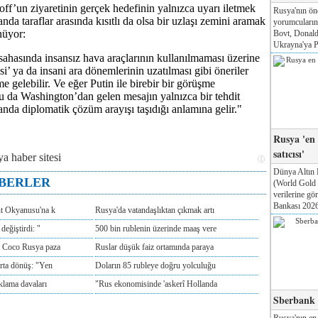
ff’un ziyaretinin gerçek hedefinin yalnızca uyarı iletmek
Rusya'nın ön
nda taraflar arasında kısıtlı da olsa bir uzlaşı zemini aramak
yorumcuları
nüyor:
Bovt, Donald
Ukrayna'ya Pa
ahasında insansız hava araçlarının kullanılmaması üzerine
si’ ya da insani ara dönemlerinin uzatılması gibi öneriler
 gelebilir. Ve eğer Putin ile birebir bir görüşme
bu da Washington’dan gelen mesajın yalnızca bir tehdit
anda diplomatik çözüm arayışı taşıdığı anlamına gelir."
Rusya 'en
satıcısı'
Dünya Altın 
ABERLER
(World Gold
verilerine g
Bankası 2026'
nt Okyanusu'na k
Rusya'da vatandaşlıktan çıkmak artı
değiştirdi: "
500 bin rublenin üzerinde maaş vere
e Coco Rusya paza
Ruslar düşük faiz ortamında paraya
rta dönüş: "Yen
Doların 85 rubleye doğru yolculuğu
klama davaları
"Rus ekonomisinde 'askerî Hollanda
Sberbank T
Rusya'nın en