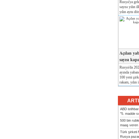
Rusya'ya gele
sayısı yılın i
yılın aynı dö
Açılan yab
sayısı kap
Rusya'da 2026
ayında yabanc
100 yeni şirk
rakam, yılın i
ART
ABD istihbarat
"5. madde sı
500 bin rubl
maaş veren 8
Türk şirket
Rusya pazarı