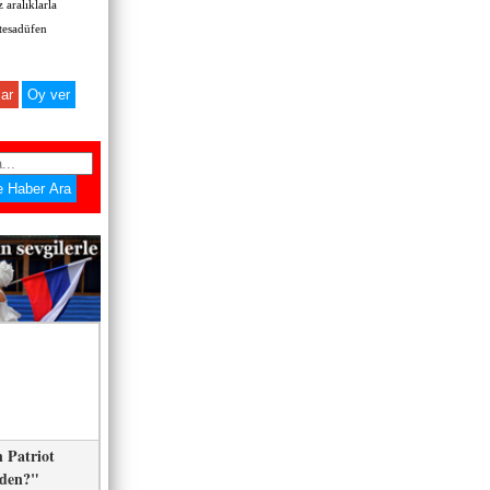
 aralıklarla
 tesadüfen
ar
 Patriot
eden?"