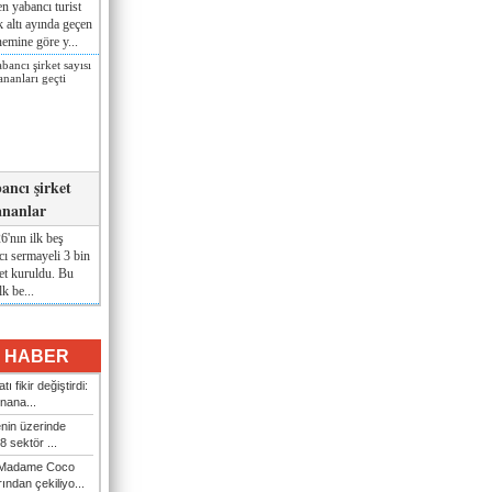
n yabancı turist
lk altı ayında geçen
nemine göre y...
ancı şirket
ananlar
'nın ilk beş
ı sermayeli 3 bin
et kuruldu. Bu
lk be...
I HABER
ı fikir değiştirdi:
nana...
enin üzerinde
 sektör ...
i Madame Coco
ndan çekiliyo...