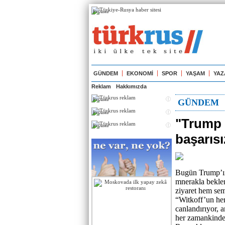
Реклама
GÜNDEM
EKONOMİ
SPOR
YAŞAM
YAZ
Reklam
Hakkımızda
Реклама
GÜNDEM
Реклама
"Trump t
Реклама
başarısı
Bugün Trump’ın
mnerakla bekle
ziyaret hem sem
“Witkoff’un her
canlandırıyor, 
her zamankinde