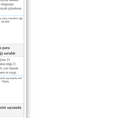
 dergisinin
üyük şirketlerini
a para
ğı sarsıldı
i'nin 23
ul ettiği 21.
ti, yurt dışında
rın en yaygı...
rist sayısında