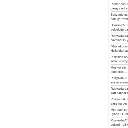
Ruslar düşük
paraya adres
Benzinde es
dönüş: "Yeni 
Doların 85 r
yolculuğu baş
Rusya'da ka
davaları 15 y
"Rus ekonom
Hollanda hasta
Putin'den o
'altın hisse'yl
Moskova'nın
penceresi...
Rusya'da VP
erişim sorun
Rusya'da ya
kart alması z
Rusya eski s
satışına geçic
Microsoft'ta
uyarısı: Otel
Rusya'da AT
dolandırıcılı