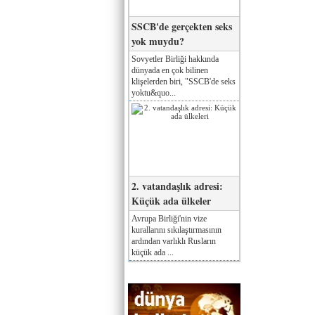
SSCB'de gerçekten seks
yok muydu?
Sovyetler Birliği hakkında
dünyada en çok bilinen
klişelerden biri, "SSCB'de seks
yoktu&quo...
2. vatandaşlık adresi:
Küçük ada ülkeler
Avrupa Birliği'nin vize
kurallarını sıkılaştırmasının
ardından varlıklı Rusların
küçük ada ...