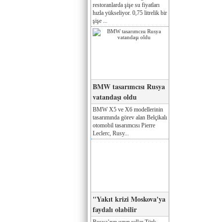
restoranlarda şişe su fiyatları
hızla yükseliyor. 0,75 litrelik bir
şişe ...
BMW tasarımcısı Rusya
vatandaşı oldu
BMW X5 ve X6 modellerinin
tasarımında görev alan Belçikalı
otomobil tasarımcısı Pierre
Leclerc, Rusy...
"Yakıt krizi Moskova'ya
faydalı olabilir
Rusya’nın uzun yıllar Türk