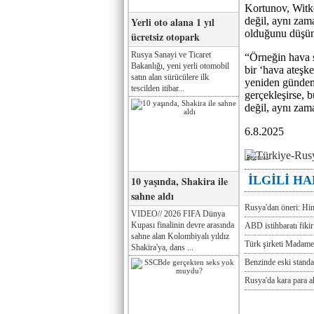
Kortunov, Witko
Yerli oto alana 1 yıl
değil, aynı zama
olduğunu düşü
ücretsiz otopark
Rusya Sanayi ve Ticaret
“Örneğin hava s
Bakanlığı, yeni yerli otomobil
bir ‘hava ateşke
satın alan sürücülere ilk
yeniden gündeme
tescilden itibar...
gerçekleşirse, 
değil, aynı zam
6.8.2025
Реклама
İLGİLİ H
10 yaşında, Shakira ile
sahne aldı
Rusya'dan öneri: Hi
VIDEO// 2026 FIFA Dünya
Kupası finalinin devre arasında
ABD istihbaratı fikir 
sahne alan Kolombiyalı yıldız
Türk şirketi Madam
Shakira'ya, dans ...
Benzinde eski standa
Rusya'da kara para a