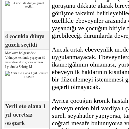
görüşünü dikkate alarak bireys
görüşme takvimi belirleyebile
özellikle ebeveynler arasında 
yaşandığı ve çocuğun biriyle t
4 çocukla dünya
girebileceği durumlarda devre
güzeli seçildi
Ancak ortak ebeveynlik mode
Moskova bölgesindeki
uygulanmayacak. Ebeveynlerde
Vidnoye kentinde yaşayan 39
yaşındaki dört çocuk annesi
ikametgâhının olmaması, yurt
Lyudmila Sekriy, M...
ebeveynlik haklarının kısıtlan
bir düzenlemeyi istememesi g
geçerli olmayacak.
Ayrıca çocuğun kronik hastalı
Yerli oto alana 1
ebeveynlerden biri vardiyalı ç
yıl ücretsiz
süreli seyahatler yapıyorsa, t
otopark
coğrafi mesafe bulunuyorsa v