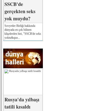
SSCB'de
gerçekten seks
yok muydu?
Sovyetler Birliği hakkında
dünyada en çok bilinen
klişelerden biri, "SSCB'de seks
yoktu&quo...
Rusya'da yılbaşı
tatili kısaldı