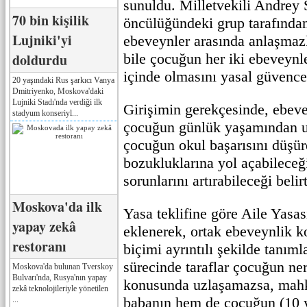
sunuldu. Milletvekili Andrey 
70 bin kişilik
öncülüğündeki grup tarafından
Lujniki'yi
ebeveynler arasında anlaşma
doldurdu
bile çocuğun her iki ebeveynl
içinde olmasını yasal güvence
20 yaşındaki Rus şarkıcı Vanya
Dmitriyenko, Moskova'daki
Lujniki Stadı'nda verdiği ilk
Girişimin gerekçesinde, ebeve
stadyum konseriyl...
çocuğun günlük yaşamından u
çocuğun okul başarısını düşür
bozukluklarına yol açabileceğ
sorunlarını artırabileceği belirt
Moskova'da ilk
Yasa teklifine göre Aile Yasa
yapay zekâ
eklenerek, ortak ebeveynlik k
restoranı
biçimi ayrıntılı şekilde tanı
sürecinde taraflar çocuğun ne
Moskova'da bulunan Tverskoy
Bulvarı'nda, Rusya'nın yapay
konusunda uzlaşamazsa, mah
zekâ teknolojileriyle yönetilen
babanın hem de çocuğun (10 
...