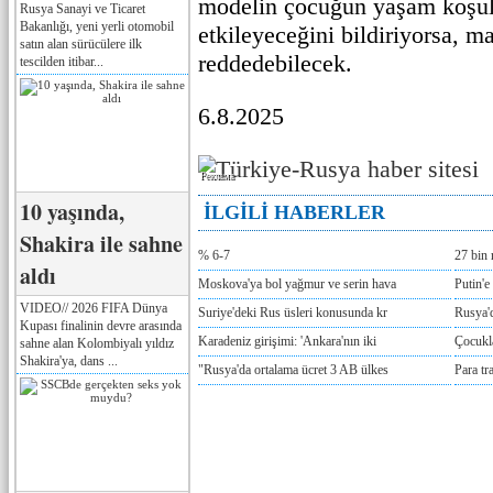
modelin çocuğun yaşam koşul
Rusya Sanayi ve Ticaret
Bakanlığı, yeni yerli otomobil
etkileyeceğini bildiriyorsa, 
satın alan sürücülere ilk
reddedebilecek.
tescilden itibar...
6.8.2025
Реклама
10 yaşında,
İLGİLİ HABERLER
Shakira ile sahne
% 6-7
27 bin 
aldı
Moskova'ya bol yağmur ve serin hava
Putin'e
VIDEO// 2026 FIFA Dünya
Suriye'deki Rus üsleri konusunda kr
Rusya'd
Kupası finalinin devre arasında
Karadeniz girişimi: 'Ankara'nın iki
Çocukla
sahne alan Kolombiyalı yıldız
Shakira'ya, dans ...
"Rusya'da ortalama ücret 3 AB ülkes
Para tr