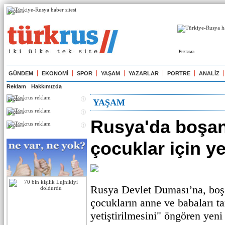
Реклама
Реклама
GÜNDEM
EKONOMİ
SPOR
YAŞAM
YAZARLAR
PORTRE
ANALİZ
Reklam
Hakkımızda
Реклама
YAŞAM
Реклама
Rusya'da boşa
Реклама
çocuklar için ye
Rusya Devlet Duması’na, boş
çocukların anne ve babaları ta
yetiştirilmesini" öngören yeni 