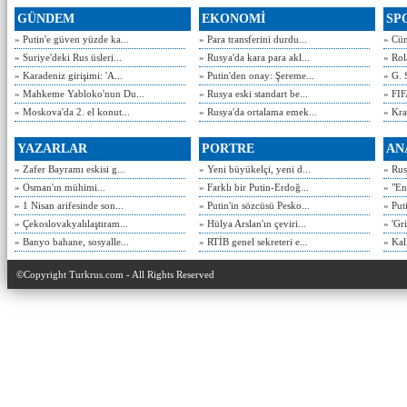
GÜNDEM
EKONOMİ
SP
» Putin'e güven yüzde ka...
» Para transferini durdu...
» Cün
» Suriye'deki Rus üsleri...
» Rusya'da kara para akl...
» Rol
» Karadeniz girişimi: 'A...
» Putin'den onay: Şereme...
» G. 
» Mahkeme Yabloko'nun Du...
» Rusya eski standart be...
» FIF
» Moskova'da 2. el konut...
» Rusya'da ortalama emek...
» Kra
YAZARLAR
PORTRE
AN
» Zafer Bayramı eskisi g...
» Yeni büyükelçi, yeni d...
» Rusy
» Osman'ın mühimi...
» Farklı bir Putin-Erdoğ...
» "En
» 1 Nisan arifesinde son...
» Putin'in sözcüsü Pesko...
» Put
» Çekoslovakyalılaştıram...
» Hülya Arslan'ın çeviri...
» 'Gri
» Banyo bahane, sosyalle...
» RTİB genel sekreteri e...
» Kal
©Copyright Turkrus.com - All Rights Reserved