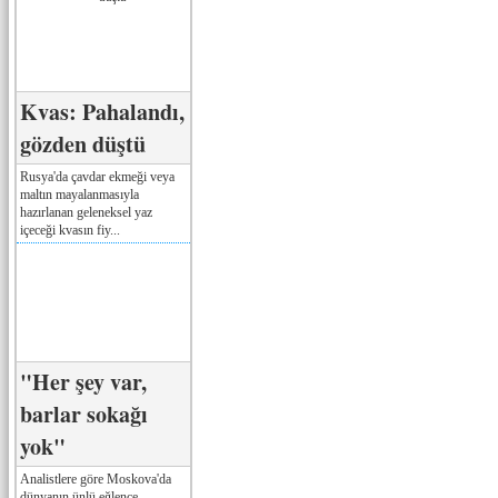
Kvas: Pahalandı,
gözden düştü
Rusya'da çavdar ekmeği veya
maltın mayalanmasıyla
hazırlanan geleneksel yaz
içeceği kvasın fiy...
"Her şey var,
barlar sokağı
yok"
Analistlere göre Moskova'da
dünyanın ünlü eğlence