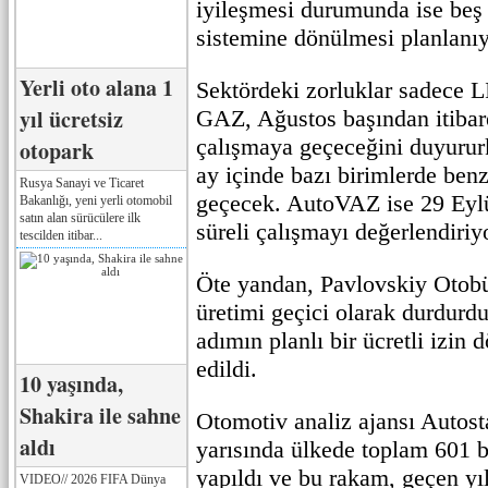
iyileşmesi durumunda ise beş
sistemine dönülmesi planlanıy
Yerli oto alana 1
Sektördeki zorluklar sadece LI
yıl ücretsiz
GAZ, Ağustos başından itibar
çalışmaya geçeceğini duyuru
otopark
ay içinde bazı birimlerde be
Rusya Sanayi ve Ticaret
geçecek. AutoVAZ ise 29 Eylü
Bakanlığı, yeni yerli otomobil
satın alan sürücülere ilk
süreli çalışmayı değerlendiriy
tescilden itibar...
Öte yandan, Pavlovskiy Otobü
üretimi geçici olarak durdurd
adımın planlı bir ücretli izin
edildi.
10 yaşında,
Shakira ile sahne
Otomotiv analiz ajansı Autosta
aldı
yarısında ülkede toplam 601 bi
yapıldı ve bu rakam, geçen yı
VIDEO// 2026 FIFA Dünya