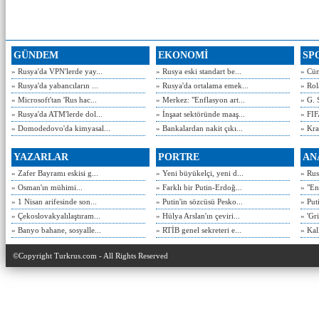
GÜNDEM
EKONOMİ
SP
» Rusya'da VPN'lerde yay...
» Rusya eski standart be...
» Cün
» Rusya'da yabancıların ...
» Rusya'da ortalama emek...
» Rol
» Microsoft'tan 'Rus hac...
» Merkez: "Enflasyon art...
» G. 
» Rusya'da ATM'lerde dol...
» İnşaat sektöründe maaş...
» FIF
» Domodedovo'da kimyasal...
» Bankalardan nakit çıkı...
» Kra
YAZARLAR
PORTRE
AN
» Zafer Bayramı eskisi g...
» Yeni büyükelçi, yeni d...
» Rusy
» Osman'ın mühimi...
» Farklı bir Putin-Erdoğ...
» "En
» 1 Nisan arifesinde son...
» Putin'in sözcüsü Pesko...
» Put
» Çekoslovakyalılaştıram...
» Hülya Arslan'ın çeviri...
» 'Gri
» Banyo bahane, sosyalle...
» RTİB genel sekreteri e...
» Kal
©Copyright Turkrus.com - All Rights Reserved