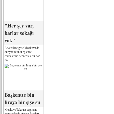
"Her şey var,
barlar sokağı
yok"
Analistlere göre Moskova'da
dünyanın ünlü eğlence
caddelerine benzer tek bir bar
bö...
Başkentte bin
liraya bir şişe su
Moskova'daki üst segment
restoranlarda şişe su fiyatları