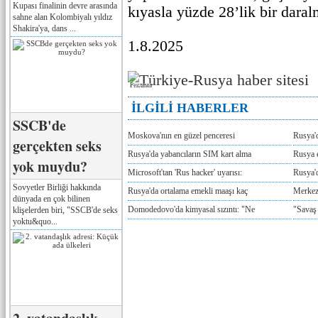
Kupası finalinin devre arasında
kıyasla yüzde 28’lik bir daral
sahne alan Kolombiyalı yıldız
Shakira'ya, dans ...
1.8.2025
Реклама
İLGİLİ HABERLER
SSCB'de
Moskova'nın en güzel penceresi
Rusya'
gerçekten seks
Rusya'da yabancıların SIM kart alma
Rusya e
yok muydu?
Microsoft'tan 'Rus hacker' uyarısı:
Rusya'd
Sovyetler Birliği hakkında
Rusya'da ortalama emekli maaşı kaç
Merkez
dünyada en çok bilinen
Domodedovo'da kimyasal sızıntı: "Ne
"Savaş
klişelerden biri, "SSCB'de seks
yoktu&quo...