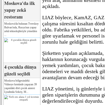
yeni araç alımlarını kesmesi n
Moskova'da ilk
açıkladı.
yapay zekâ
restoranı
LIAZ böylece, KamAZ, GAZ 
çalışma süresini kısaltan dör
Moskova'da bulunan Tverskoy
Bulvarı'nda, Rusya'nın yapay
oldu. Fabrika yetkilileri, bu a
zekâ teknolojileriyle yönetilen
göre uyarlamak ve personel i
...
zorunlu hale geldiğini belirtti.
Şirketten yapılan açıklamada, 
haklarının korunacağı vurgula
yemek yardımları, çocuk bakım
4 çocukla dünya
ödemeleri ve maddi destek gi
güzeli seçildi
avantajların devam edeceği bil
Moskova bölgesindeki
Vidnoye kentinde yaşayan 39
LIAZ yönetimi, iş günleriyle il
yaşındaki dört çocuk annesi
Lyudmila Sekriy, M...
gelen siparişlerin durumuna g
değerlendirileceğini duyurdu. 