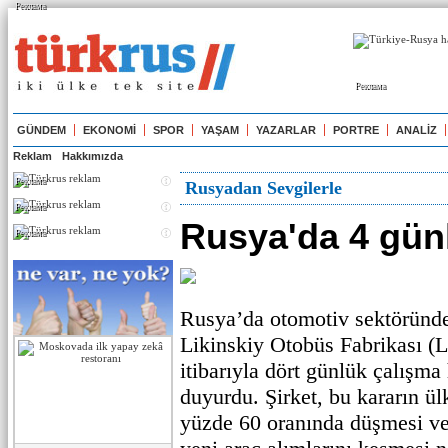
Реклама
Реклама
GÜNDEM
EKONOMİ
SPOR
YAŞAM
YAZARLAR
PORTRE
ANALİZ
Reklam
Hakkımızda
Реклама
Rusyadan Sevgilerle
Реклама
Rusya'da 4 gün
Реклама
Rusya’da otomotiv sektöründek
Likinskiy Otobüs Fabrikası 
itibarıyla dört günlük çalışma 
duyurdu. Şirket, bu kararın ül
yüzde 60 oranında düşmesi ve