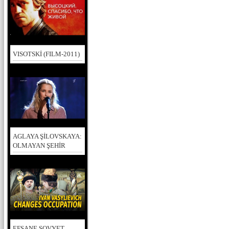
VISOTSKİ (FILM-2011)
AGLAYA ŞİLOVSKAYA:
OLMAYAN ŞEHİR
EFSANE SOVYET