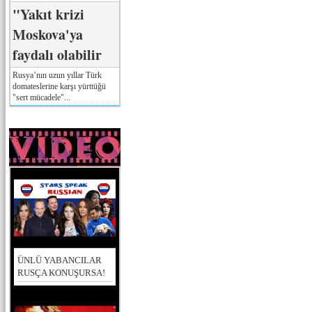
"Yakıt krizi
Moskova'ya
faydalı olabilir
Rusya’nın uzun yıllar Türk
domateslerine karşı yürttüğü
"sert mücadele"...
ÜNLÜ YABANCILAR
RUSÇA KONUŞURSA!