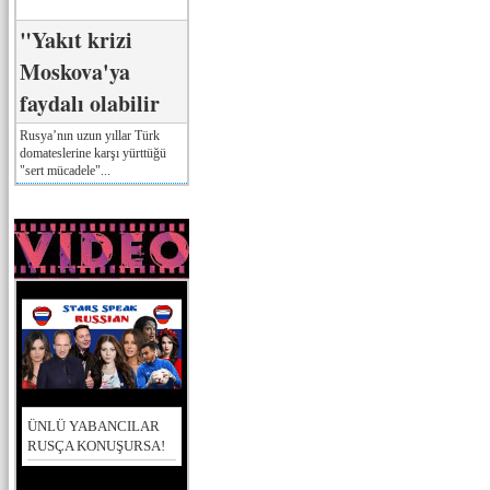
"Yakıt krizi
Moskova'ya
faydalı olabilir
Rusya’nın uzun yıllar Türk
domateslerine karşı yürttüğü
"sert mücadele"...
ÜNLÜ YABANCILAR
RUSÇA KONUŞURSA!