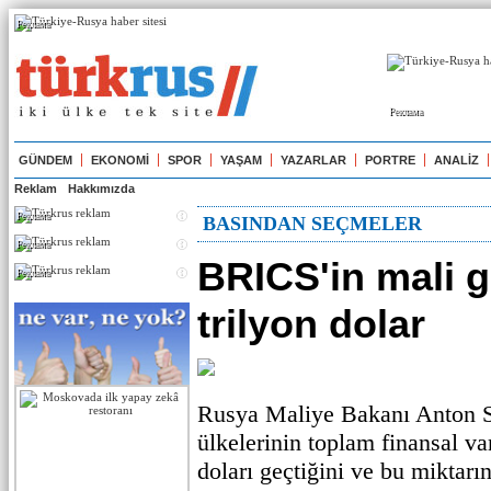
Реклама
Реклама
GÜNDEM
EKONOMİ
SPOR
YAŞAM
YAZARLAR
PORTRE
ANALİZ
Reklam
Hakkımızda
Реклама
BASINDAN SEÇMELER
Реклама
BRICS'in mali 
Реклама
trilyon dolar
Rusya Maliye Bakanı Anton 
ülkelerinin toplam finansal var
doları geçtiğini ve bu miktar