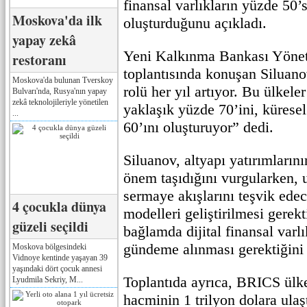
finansal varlıkların yüzde 50’
Moskova'da ilk
oluşturduğunu açıkladı.
yapay zekâ
Yeni Kalkınma Bankası Yöne
restoranı
toplantısında konuşan Siluan
Moskova'da bulunan Tverskoy
rolü her yıl artıyor. Bu ülkel
Bulvarı'nda, Rusya'nın yapay
zekâ teknolojileriyle yönetilen
yaklaşık yüzde 70’ini, küres
...
60’ını oluşturuyor” dedi.
Siluanov, altyapı yatırımlarının
önem taşıdığını vurgularken, u
sermaye akışlarını teşvik ede
4 çocukla dünya
modelleri geliştirilmesi gerekt
güzeli seçildi
bağlamda dijital finansal varl
gündeme alınması gerektiğini 
Moskova bölgesindeki
Vidnoye kentinde yaşayan 39
yaşındaki dört çocuk annesi
Toplantıda ayrıca, BRICS ülkel
Lyudmila Sekriy, M...
hacminin 1 trilyon dolara ulaş