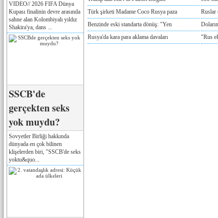
VIDEO// 2026 FIFA Dünya
Kupası finalinin devre arasında
Türk şirketi Madame Coco Rusya paza
Ruslar 
sahne alan Kolombiyalı yıldız
Benzinde eski standarta dönüş: "Yen
Doların
Shakira'ya, dans ...
Rusya'da kara para aklama davaları
"Rus e
SSCB'de
gerçekten seks
yok muydu?
Sovyetler Birliği hakkında
dünyada en çok bilinen
klişelerden biri, "SSCB'de seks
yoktu&quo...