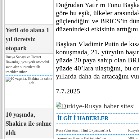
Doğrudan Yatırım Fonu Başkan
göre bu eşik, ülkeler arasınd
güçlendiğini ve BRICS’in dü
düzenindeki etkisinin arttığını
Yerli oto alana 1
yıl ücretsiz
Başkan Vladimir Putin de kısa
otopark
konuşmada, 21. yüzyılın başı
Rusya Sanayi ve Ticaret
yüzde 20 paya sahip olan BRI
Bakanlığı, yeni yerli otomobil
yüzde 40’lara ulaştığını, bu 
satın alan sürücülere ilk
tescilden itibar...
yıllarda daha da artacağını vu
7.7.2025
Реклама
10 yaşında,
İLGİLİ HABERLER
Shakira ile sahne
aldı
Rusya'dan öneri: Hint Okyanusu'na k
Rusya'd
Trump'dan Kiev'in Patriot isteğine
500 bin