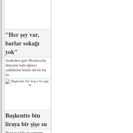
"Her şey var,
barlar sokağı
yok"
Analistlere göre Moskova'da
dünyanın ünlü eğlence
caddelerine benzer tek bir bar
bö...
Başkentte bin
liraya bir şişe su
Moskova'daki üst segment