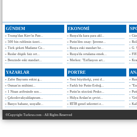
GÜNDEM
EKONOMİ
SP
» Trump'dan Kiev'in Patr...
» Rusya'da kara para akl...
» Cün
» 500 bin rublenin üzeri...
» Putin'den onay: Şereme...
» Rol
» Türk şirketi Madame Co...
» Rusya eski standart be...
» G. 
» Ruslar düşük faiz ort...
» Rusya'da ortalama emek...
» FIF
» Benzinde eski standart...
» Merkez: "Enflasyon art...
» Kra
YAZARLAR
PORTRE
AN
» Zafer Bayramı eskisi g...
» Yeni büyükelçi, yeni d...
» Rusy
» Osman'ın mühimi...
» Farklı bir Putin-Erdoğ...
» "En
» 1 Nisan arifesinde son...
» Putin'in sözcüsü Pesko...
» Put
» Çekoslovakyalılaştıram...
» Hülya Arslan'ın çeviri...
» 'Gri
» Banyo bahane, sosyalle...
» RTİB genel sekreteri e...
» Kal
©Copyright Turkrus.com - All Rights Reserved