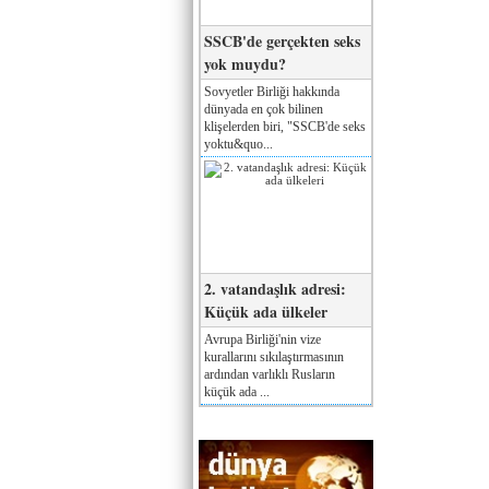
SSCB'de gerçekten seks
yok muydu?
Sovyetler Birliği hakkında
dünyada en çok bilinen
klişelerden biri, "SSCB'de seks
yoktu&quo...
2. vatandaşlık adresi:
Küçük ada ülkeler
Avrupa Birliği'nin vize
kurallarını sıkılaştırmasının
ardından varlıklı Rusların
küçük ada ...