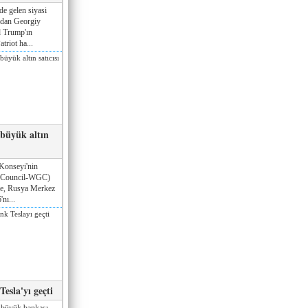
de gelen siyasi
ndan Georgiy
 Trump'ın
triot ha...
 büyük altın
Konseyi'nin
 Council-WGC)
öre, Rusya Merkez
nı...
esla'yı geçti
 büyük bankası