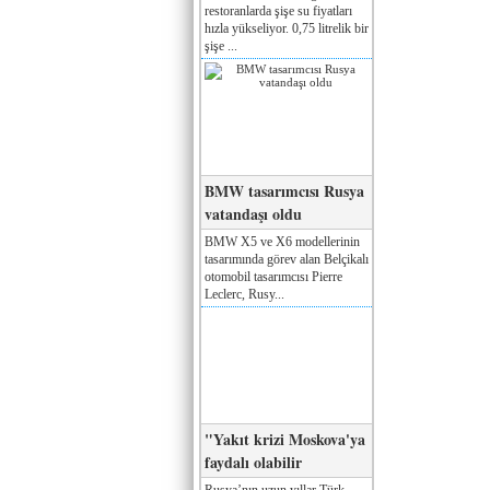
restoranlarda şişe su fiyatları
hızla yükseliyor. 0,75 litrelik bir
şişe ...
BMW tasarımcısı Rusya
vatandaşı oldu
BMW X5 ve X6 modellerinin
tasarımında görev alan Belçikalı
otomobil tasarımcısı Pierre
Leclerc, Rusy...
"Yakıt krizi Moskova'ya
faydalı olabilir
Rusya’nın uzun yıllar Türk