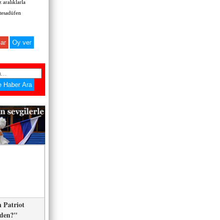
 aralıklarla
 tesadüfen
ar
 Patriot
eden?"