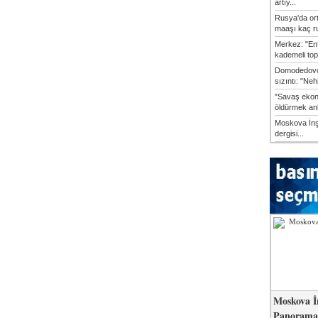
artıy...
Rusya'da or
maaşı kaç ru
Merkez: "En
kademeli top
Domodedovo
sızıntı: "Neh
"Savaş ekon
öldürmek anl
Moskova İn
dergisi...
Moskova İ
Panorama 