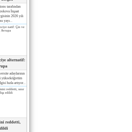
ions tarafından
oskova İnşaat
gisinin 2026 yılı
sı yayı...
iye alternatif:
rupa
ersite adaylarının
ki yükseköğretim
gisi hızla artıyor...
ni reddetti,
edildi