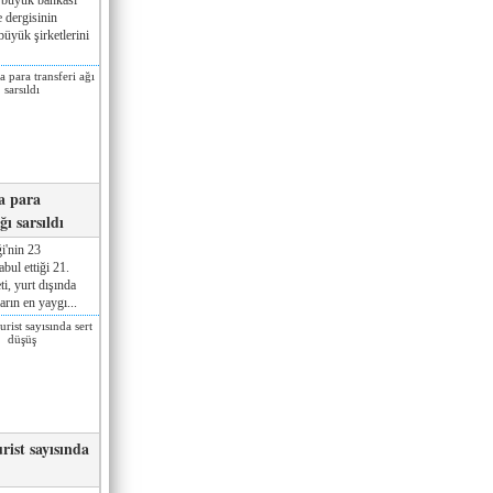
 dergisinin
üyük şirketlerini
a para
ğı sarsıldı
i'nin 23
ul ettiği 21.
ti, yurt dışında
rın en yaygı...
rist sayısında