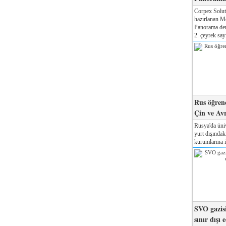
Corpex Solut
hazırlanan M
Panorama der
2. çeyrek sayı
Rus öğrenc
Çin ve Av
Rusya'da üniv
yurt dışında
kurumlarına il
SVO gazisi
sınır dışı 