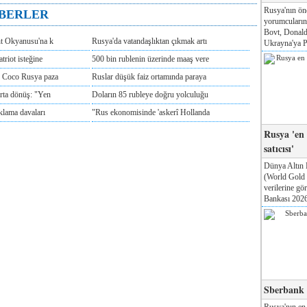
Rusya'nın ön
ABERLER
yorumcuları
Bovt, Donald
nt Okyanusu'na k
Rusya'da vatandaşlıktan çıkmak artı
Ukrayna'ya Pa
triot isteğine
500 bin rublenin üzerinde maaş vere
e Coco Rusya paza
Ruslar düşük faiz ortamında paraya
rta dönüş: "Yen
Doların 85 rubleye doğru yolculuğu
klama davaları
"Rus ekonomisinde 'askerî Hollanda
Rusya 'en
satıcısı'
Dünya Altın 
(World Gold
verilerine g
Bankası 2026'
Sberbank T
Rusya'nın en