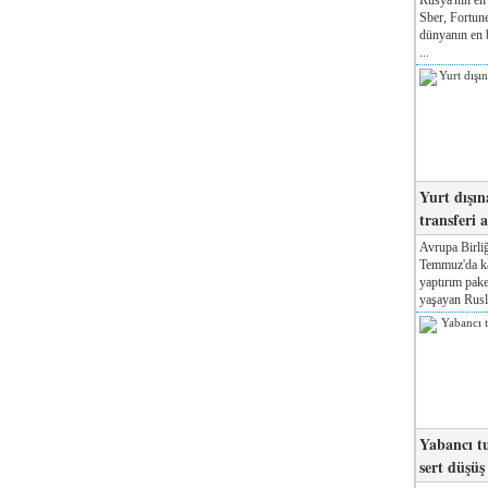
Sber, Fortune
dünyanın en b
...
Yurt dışın
transferi a
Avrupa Birliğ
Temmuz'da kab
yaptırım pake
yaşayan Rusla
Yabancı tu
sert düşüş