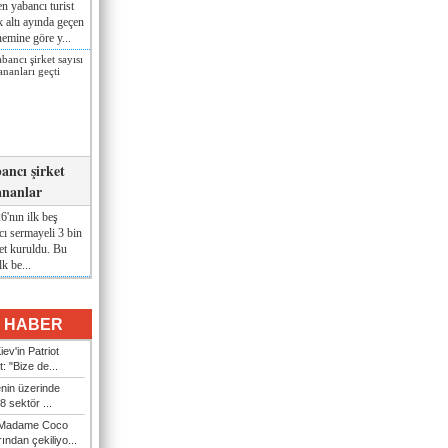
n yabancı turist
lk altı ayında geçen
nemine göre y...
ancı şirket
ananlar
'nın ilk beş
ı sermayeli 3 bin
et kuruldu. Bu
lk be...
I HABER
ev'in Patriot
t: "Bize de...
enin üzerinde
 sektör ...
i Madame Coco
ndan çekiliyo...