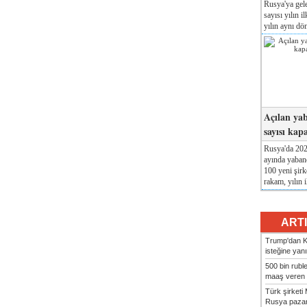
Rusya'ya gele
sayısı yılın i
yılın aynı dö
Açılan yab
sayısı kap
Rusya'da 2026
ayında yabanc
100 yeni şirk
rakam, yılın i
ART
Trump'dan Ki
isteğine yanı
500 bin rubl
maaş veren 8
Türk şirket
Rusya pazarı