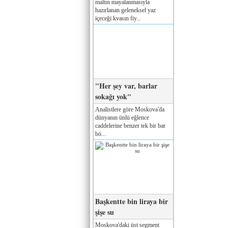
maltın mayalanmasıyla
hazırlanan geleneksel yaz
içeceği kvasın fiy...
"Her şey var, barlar
sokağı yok"
Analistlere göre Moskova'da
dünyanın ünlü eğlence
caddelerine benzer tek bir bar
bö...
Başkentte bin liraya bir
şişe su
Moskova'daki üst segment