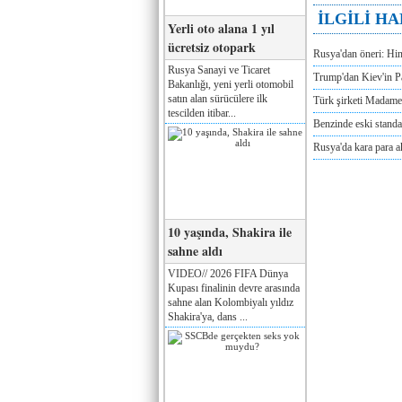
İLGİLİ H
Yerli oto alana 1 yıl
ücretsiz otopark
Rusya'dan öneri: Hi
Rusya Sanayi ve Ticaret
Trump'dan Kiev'in Pa
Bakanlığı, yeni yerli otomobil
satın alan sürücülere ilk
Türk şirketi Madam
tescilden itibar...
Benzinde eski standa
Rusya'da kara para a
10 yaşında, Shakira ile
sahne aldı
VIDEO// 2026 FIFA Dünya
Kupası finalinin devre arasında
sahne alan Kolombiyalı yıldız
Shakira'ya, dans ...