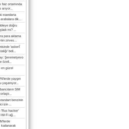
 faiz ortamında
 arıyor...
ki standarta
arabalara dik...
ubleye doğru
ladı mı? ...
ra para aklama
ılın zirves...
isinde 'askerî
lığı' beli...
nay: Şeremetyevo
e özell...
 en güzel
N'lerde yaygın
u yaşanıyor...
bancıların SIM
orlaştı...
tandart benzinin
i izin ...
n 'Rus hacker'
l Wi-Fi ağ...
M'lerde
k katlanarak