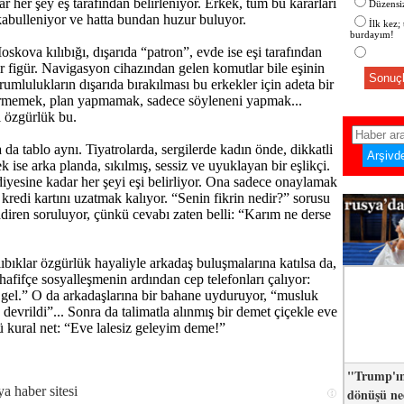
r her şey eş tarafından belirleniyor. Erkek, tüm bu kararları
Düzensiz
abulleniyor ve hatta bundan huzur buluyor.
İlk kez;
burdayım!
skova kılıbığı, dışarıda “patron”, evde ise eşi tarafından
ir figür. Navigasyon cihazından gelen komutlar bile eşinin
Sonuçl
umlulukların dışarıda bırakılması bu erkekler için adeta bir
ermemek, plan yapmamak, sadece söyleneni yapmak...
l özgürlük bu.
 da tablo aynı. Tiyatrolarda, sergilerde kadın önde, dikkatli
k ise arka planda, sıkılmış, sessiz ve uyuklayan bir eşlikçi.
yesine kadar her şeyi eşi belirliyor. Ona sadece onaylamak
 kredi kartını uzatmak kalıyor. “Senin fikrin nedir?” sorusu
nadiren soruluyor, çünkü cevabı zaten belli: “Karım ne derse
lıbıklar özgürlük hayaliyle arkadaş buluşmalarına katılsa da,
 hafifçe sosyalleşmenin ardından cep telefonları çalıyor:
 gel.” O da arkadaşlarına bir bahane uyduruyor, “musluk
 devrildi”... Sonra da talimatla alınmış bir demet çiçekle eve
kural net: “Eve lalesiz geleyim deme!”
"Trump'ın
dönüşü n