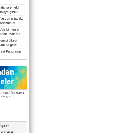
talama emekli
bleye çıktı?...
flasyon artacak,
arlanma ol...
'da kimyasal
irden uzak dur...
omisi ülkeyi
amına gelir"...
şaat Panorama
nşaat
dergisi