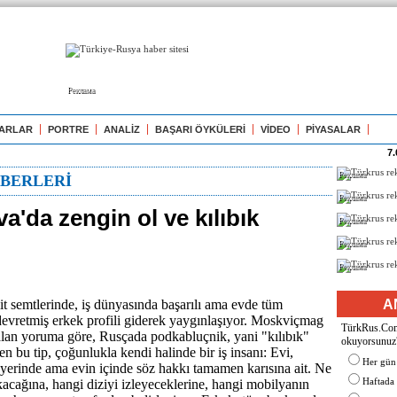
Реклама
ARLAR
PORTRE
ANALİZ
BAŞARI ÖYKÜLERİ
VİDEO
PİYASALAR
7.
Реклама
BERLERİ
Реклама
'da zengin ol ve kılıbık
Реклама
Реклама
Реклама
t semtlerinde, iş dünyasında başarılı ama evde tüm
A
devretmiş erkek profili giderek yaygınlaşıyor. Moskviçmag
TürkRus.Com'
alan yoruma göre, Rusçada podkabluçnik, yani "kılıbık"
okuyorsunuz
len bu tip, çoğunlukla kendi halinde bir iş insanı: Evi,
Her gün
ü yerinde ama evin içinde söz hakkı tamamen karısına ait. Ne
Haftada
kacağına, hangi diziyi izleyeceklerine, hangi mobilyanın