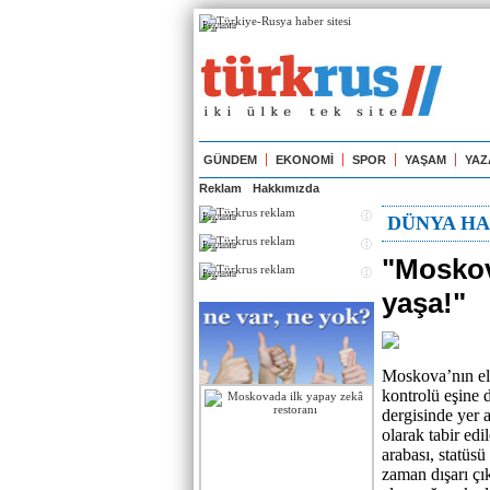
Реклама
GÜNDEM
EKONOMİ
SPOR
YAŞAM
YAZ
Reklam
Hakkımızda
Реклама
DÜNYA HA
Реклама
"Moskova
Реклама
yaşa!"
Moskova’nın eli
kontrolü eşine 
dergisinde yer 
olarak tabir edi
arabası, statüs
zaman dışarı çı