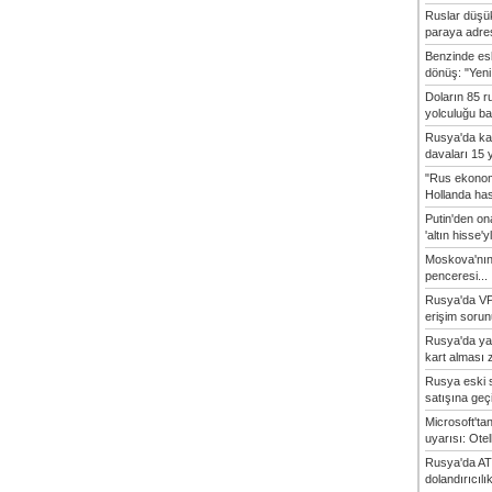
Ruslar düşük
paraya adres
Benzinde es
dönüş: "Yeni 
Doların 85 r
yolculuğu baş
Rusya'da ka
davaları 15 y
"Rus ekonom
Hollanda hasta
Putin'den o
'altın hisse'yl
Moskova'nın
penceresi...
Rusya'da VP
erişim sorun
Rusya'da ya
kart alması z
Rusya eski s
satışına geçic
Microsoft'ta
uyarısı: Otel
Rusya'da AT
dolandırıcılı