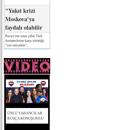
"Yakıt krizi
Moskova'ya
faydalı olabilir
Rusya’nın uzun yıllar Türk
domateslerine karşı yürttüğü
"sert mücadele"...
ÜNLÜ YABANCILAR
RUSÇA KONUŞURSA!