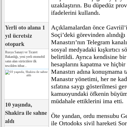
uzaklaştırın. Bu düpedüz pro
ifadelerini kullandı.
Yerli oto alana 1
Açıklamalardan önce Gavriil’
Soçi’deki görevinden alındığ
yıl ücretsiz
Manastırı’nın Telegram kanalı
otopark
sosyal medyadaki kışkırtıcı sö
Rusya Sanayi ve Ticaret
belirtildi. Ayrıca kendisine bi
Bakanlığı, yeni yerli otomobil
satın alan sürücülere ilk
hesaplarını kapatma ve hiçbi
tescilden itibar...
Manastırı adına konuşmama tal
Manastır yönetimi, her ne kad
sıfatına saygı gösterilmesi ger
kamuoyundaki öfkenin büyüm
müdahale ettiklerini ima etti.
10 yaşında,
Shakira ile sahne
Öte yandan, ordu mensubu Ge
aldı
ile Ortodoks sivil hareketi S