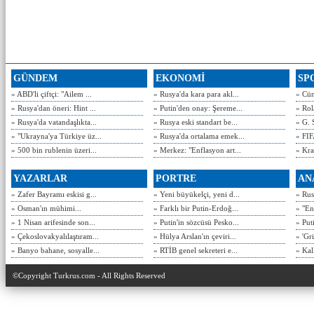
GÜNDEM
EKONOMİ
SP
» ABD'li çiftçi: "Ailem ...
» Rusya'da kara para akl...
» Cün
» Rusya'dan öneri: Hint ...
» Putin'den onay: Şereme...
» Rol
» Rusya'da vatandaşlıkta...
» Rusya eski standart be...
» G. 
» "Ukrayna'ya Türkiye üz...
» Rusya'da ortalama emek...
» FIF
» 500 bin rublenin üzeri...
» Merkez: "Enflasyon art...
» Kra
YAZARLAR
PORTRE
AN
» Zafer Bayramı eskisi g...
» Yeni büyükelçi, yeni d...
» Rusy
» Osman'ın mühimi...
» Farklı bir Putin-Erdoğ...
» "En
» 1 Nisan arifesinde son...
» Putin'in sözcüsü Pesko...
» Put
» Çekoslovakyalılaştıram...
» Hülya Arslan'ın çeviri...
» 'Gri
» Banyo bahane, sosyalle...
» RTİB genel sekreteri e...
» Kal
©Copyright Turkrus.com - All Rights Reserved