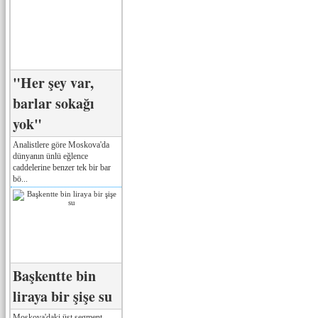
"Her şey var,
barlar sokağı
yok"
Analistlere göre Moskova'da
dünyanın ünlü eğlence
caddelerine benzer tek bir bar
bö...
Başkentte bin
liraya bir şişe su
Moskova'daki üst segment