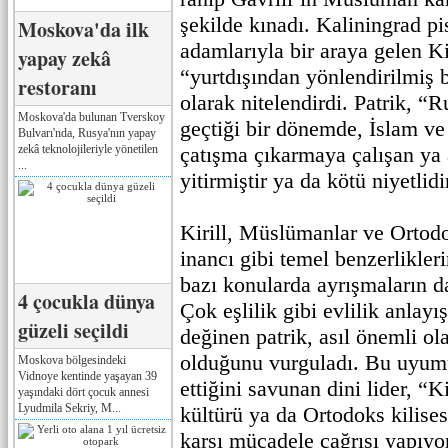
şekilde kınadı. Kaliningrad p
Moskova'da ilk
adamlarıyla bir araya gelen Kir
yapay zekâ
“yurtdışından yönlendirilmiş 
restoranı
olarak nitelendirdi. Patrik, “
Moskova'da bulunan Tverskoy
geçtiği bir dönemde, İslam ve
Bulvarı'nda, Rusya'nın yapay
zekâ teknolojileriyle yönetilen
çatışma çıkarmaya çalışan ya a
...
yitirmiştir ya da kötü niyetlidi
Kirill, Müslümanlar ve Ortodo
inancı gibi temel benzerlikle
bazı konularda ayrışmaların da
4 çocukla dünya
Çok eşlilik gibi evlilik anlayı
güzeli seçildi
değinen patrik, asıl önemli ol
olduğunu vurguladı. Bu uyumu
Moskova bölgesindeki
Vidnoye kentinde yaşayan 39
ettiğini savunan dini lider, “
yaşındaki dört çocuk annesi
Lyudmila Sekriy, M...
kültürü ya da Ortodoks kilise
karşı mücadele çağrısı yapıyor