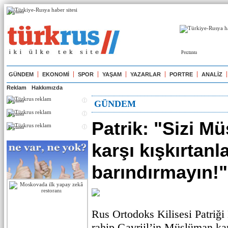
Реклама
Реклама
GÜNDEM
EKONOMİ
SPOR
YAŞAM
YAZARLAR
PORTRE
ANALİZ
Reklam
Hakkımızda
Реклама
GÜNDEM
Реклама
Patrik: "Sizi M
Реклама
karşı kışkırtanla
barındırmayın!"
Rus Ortodoks Kilisesi Patriği 
rahip Gavriil’in Müslüman karş