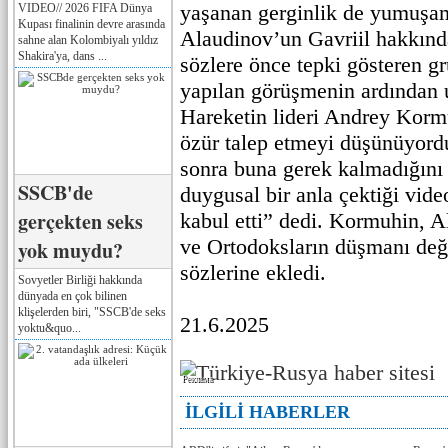
yaşanan gerginlik de yumuşam
VIDEO// 2026 FIFA Dünya
Kupası finalinin devre arasında
Alaudinov’un Gavriil hakkında 
sahne alan Kolombiyalı yıldız
Shakira'ya, dans ...
sözlere önce tepki gösteren g
yapılan görüşmenin ardından 
Hareketin lideri Andrey Korm
özür talep etmeyi düşünüyor
sonra buna gerek kalmadığını 
SSCB'de
duygusal bir anla çektiği vide
gerçekten seks
kabul etti” dedi. Kormuhin, 
ve Ortodoksların düşmanı değ
yok muydu?
sözlerine ekledi.
Sovyetler Birliği hakkında
dünyada en çok bilinen
klişelerden biri, "SSCB'de seks
21.6.2025
yoktu&quo...
Реклама
İLGİLİ HABERLER