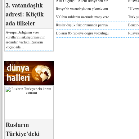
ABD'li çiftçi: "Ailem Rusya'dan sın
Rusya'
2. vatandaşlık
Rusya'da vatandaşlıktan çıkmak artı
"Ukray
adresi: Küçük
500 bin rublenin üzerinde maaş vere
Türk ş
ada ülkeler
Ruslar düşük faiz ortamında paraya
Benzind
Avrupa Birliği'nin vize
Doların 85 rubleye doğru yolculuğu
Rusya'd
kurallarını sıkılaştırmasının
ardından varlıklı Rusların
küçük ada ...
Rusların
Türkiye'deki