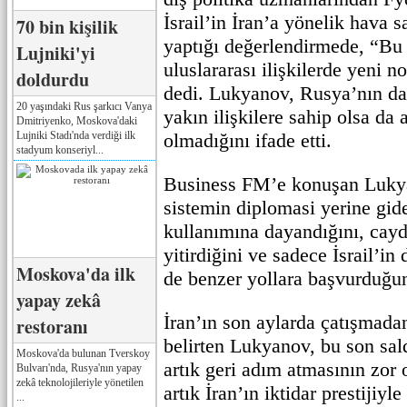
İsrail’in İran’a yönelik hava s
70 bin kişilik
yaptığı değerlendirmede, “Bu 
Lujniki'yi
uluslararası ilişkilerde yeni n
doldurdu
dedi. Lukyanov, Rusya’nın da 
20 yaşındaki Rus şarkıcı Vanya
yakın ilişkilere sahip olsa da a
Dmitriyenko, Moskova'daki
Lujniki Stadı'nda verdiği ilk
olmadığını ifade etti.
stadyum konseriyl...
Business FM’e konuşan Lukya
sistemin diplomasi yerine gid
kullanımına dayandığını, caydı
yitirdiğini ve sadece İsrail’in 
Moskova'da ilk
de benzer yollara başvurduğu
yapay zekâ
İran’ın son aylarda çatışmada
restoranı
belirten Lukyanov, bu son sal
Moskova'da bulunan Tverskoy
artık geri adım atmasının zor
Bulvarı'nda, Rusya'nın yapay
zekâ teknolojileriyle yönetilen
artık İran’ın iktidar prestijiyle 
...