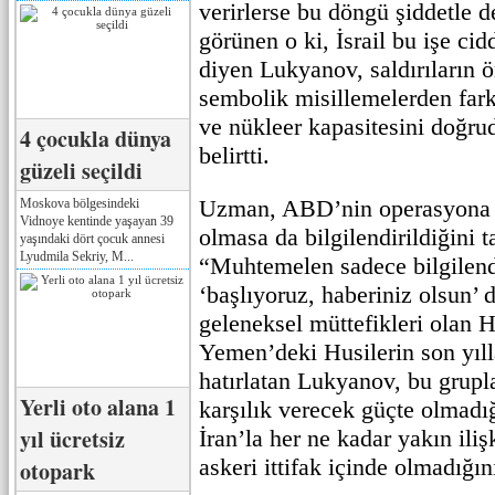
verirlerse bu döngü şiddetle
görünen o ki, İsrail bu işe cid
diyen Lukyanov, saldırıların 
sembolik misillemelerden farkl
ve nükleer kapasitesini doğru
4 çocukla dünya
belirtti.
güzeli seçildi
Uzman, ABD’nin operasyona 
Moskova bölgesindeki
Vidnoye kentinde yaşayan 39
olmasa da bilgilendirildiğini 
yaşındaki dört çocuk annesi
Lyudmila Sekriy, M...
“Muhtemelen sadece bilgilend
‘başlıyoruz, haberiniz olsun’ d
geleneksel müttefikleri olan 
Yemen’deki Husilerin son yılla
hatırlatan Lukyanov, bu grupl
Yerli oto alana 1
karşılık verecek güçte olmadı
yıl ücretsiz
İran’la her ne kadar yakın iliş
askeri ittifak içinde olmadığını
otopark