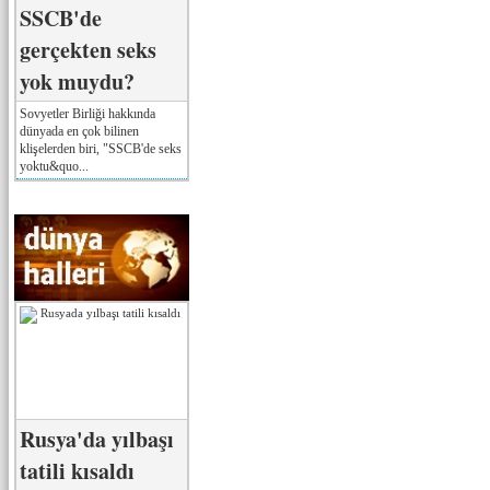
SSCB'de
gerçekten seks
yok muydu?
Sovyetler Birliği hakkında
dünyada en çok bilinen
klişelerden biri, "SSCB'de seks
yoktu&quo...
Rusya'da yılbaşı
tatili kısaldı