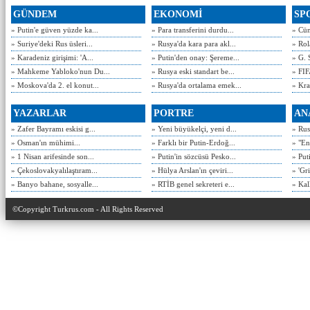
GÜNDEM
EKONOMİ
SP
» Putin'e güven yüzde ka...
» Para transferini durdu...
» Cün
» Suriye'deki Rus üsleri...
» Rusya'da kara para akl...
» Rol
» Karadeniz girişimi: 'A...
» Putin'den onay: Şereme...
» G. 
» Mahkeme Yabloko'nun Du...
» Rusya eski standart be...
» FIF
» Moskova'da 2. el konut...
» Rusya'da ortalama emek...
» Kra
YAZARLAR
PORTRE
AN
» Zafer Bayramı eskisi g...
» Yeni büyükelçi, yeni d...
» Rusy
» Osman'ın mühimi...
» Farklı bir Putin-Erdoğ...
» "En
» 1 Nisan arifesinde son...
» Putin'in sözcüsü Pesko...
» Put
» Çekoslovakyalılaştıram...
» Hülya Arslan'ın çeviri...
» 'Gri
» Banyo bahane, sosyalle...
» RTİB genel sekreteri e...
» Kal
©Copyright Turkrus.com - All Rights Reserved