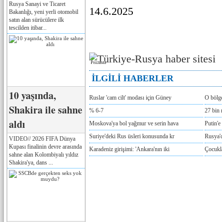
Rusya Sanayi ve Ticaret
14.6.2025
Bakanlığı, yeni yerli otomobil
satın alan sürücülere ilk
tescilden itibar...
Реклама
İLGİLİ HABERLER
10 yaşında,
Ruslar 'cam cilt' modası için Güney
O bölge
Shakira ile sahne
% 6-7
27 bin 
aldı
Moskova'ya bol yağmur ve serin hava
Putin'e
Suriye'deki Rus üsleri konusunda kr
Rusya'd
VIDEO// 2026 FIFA Dünya
Kupası finalinin devre arasında
Karadeniz girişimi: 'Ankara'nın iki
Çocukla
sahne alan Kolombiyalı yıldız
Shakira'ya, dans ...