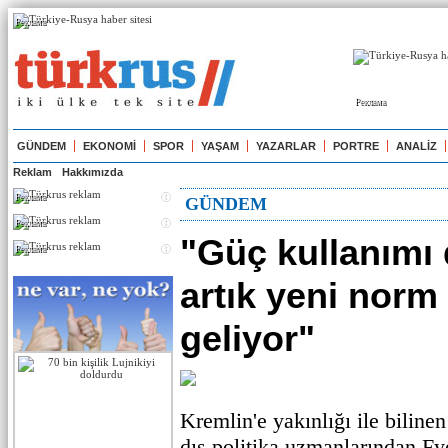
Реклама
Реклама
GÜNDEM
EKONOMİ
SPOR
YAŞAM
YAZARLAR
PORTRE
ANALİZ
Reklam
Hakkımızda
Реклама
GÜNDEM
Реклама
"Güç kullanımı
Реклама
artık yeni norm
geliyor"
Kremlin'e yakınlığı ile biline
dış politika uzmanlarından F