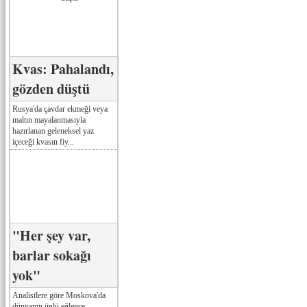
Kvas: Pahalandı,
gözden düştü
Rusya'da çavdar ekmeği veya
maltın mayalanmasıyla
hazırlanan geleneksel yaz
içeceği kvasın fiy...
"Her şey var,
barlar sokağı
yok"
Analistlere göre Moskova'da
dünyanın ünlü eğlence