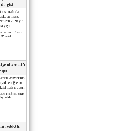
dergisi
ions tarafından
oskova İnşaat
gisinin 2026 yılı
sı yayı...
iye alternatif:
rupa
ersite adaylarının
ki yükseköğretim
gisi hızla artıyor...
ni reddetti,