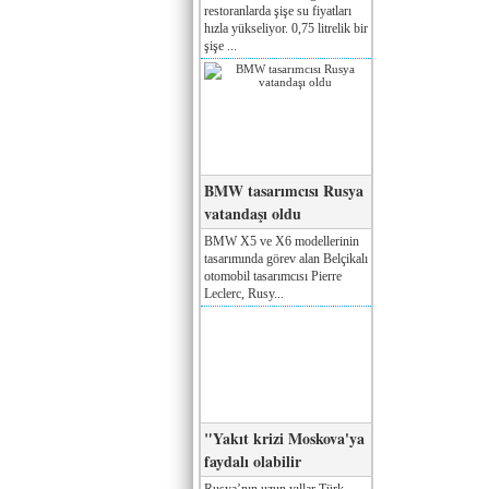
restoranlarda şişe su fiyatları
hızla yükseliyor. 0,75 litrelik bir
şişe ...
BMW tasarımcısı Rusya
vatandaşı oldu
BMW X5 ve X6 modellerinin
tasarımında görev alan Belçikalı
otomobil tasarımcısı Pierre
Leclerc, Rusy...
"Yakıt krizi Moskova'ya
faydalı olabilir
Rusya’nın uzun yıllar Türk