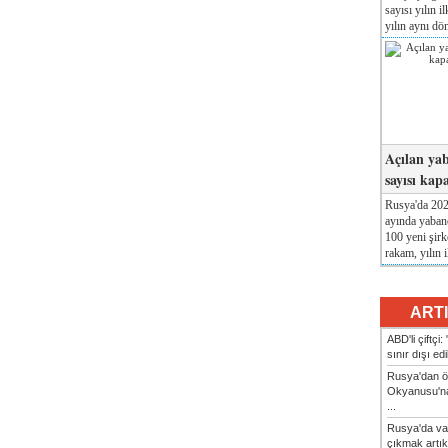
sayısı yılın i
yılın aynı dö
Açılan yab
sayısı kap
Rusya'da 2026
ayında yabanc
100 yeni şirk
rakam, yılın i
ART
ABD'li çiftçi
sınır dışı ed
Rusya'dan ön
Okyanusu'na
...
Rusya'da va
çıkmak artık