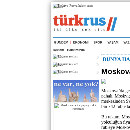
Реклама
GÜNDEM
EKONOMİ
SPOR
YAŞAM
YAZ
Reklam
Hakkımızda
Реклама
DÜNYA HA
Реклама
Moskova
Реклама
Moskova’da gece
pahalı. Moskviç
merkezinden Svi
bin 742 ruble ta
Bu rakam, Mosko
yolculuğun fiya
rubleye Moskov