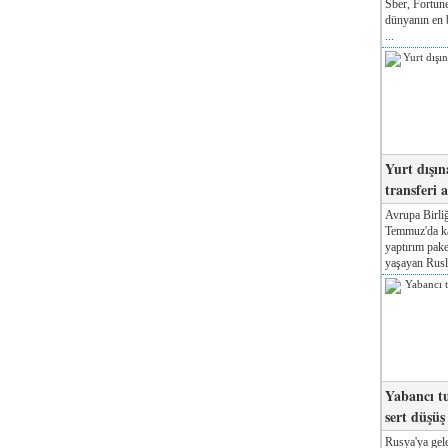
Sber, Fortune
dünyanın en b
...
Yurt dışın
transferi a
Avrupa Birliğ
Temmuz'da kab
yaptırım pake
yaşayan Rusla
Yabancı tu
sert düşüş
Rusya'ya gele