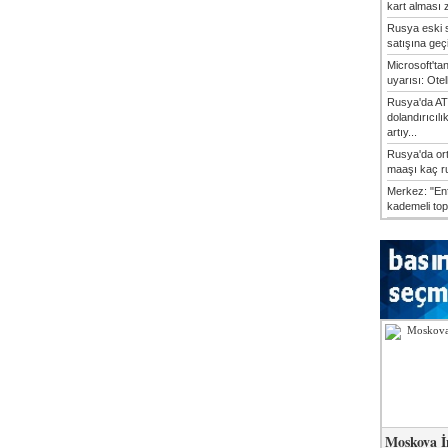
kart alması z
Rusya eski s
satışına geçic
Microsoft'ta
uyarısı: Otel
Rusya'da AT
dolandırıcılı
artıy...
Rusya'da or
maaşı kaç ru
Merkez: "En
kademeli top
Moskova İ