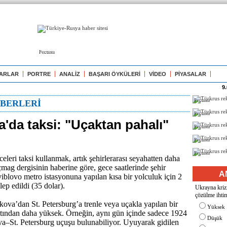
Реклама
ARLAR
PORTRE
ANALİZ
BAŞARI ÖYKÜLERİ
VİDEO
PİYASALAR
9
Реклама
BERLERİ
Реклама
'da taksi: "Uçaktan pahalı"
Реклама
Реклама
Реклама
leri taksi kullanmak, artık şehirlerarası seyahatten daha
mag dergisinin haberine göre, gece saatlerinde şehir
A
blovo metro istasyonuna yapılan kısa bir yolculuk için 2
lep edildi (35 dolar).
Ukrayna krizi
çözülme ihtim
va’dan St. Petersburg’a trenle veya uçakla yapılan bir
Yüksek
tından daha yüksek. Örneğin, aynı gün içinde sadece 1924
Düşük
a–St. Petersburg uçuşu bulunabiliyor. Uyuyarak gidilen