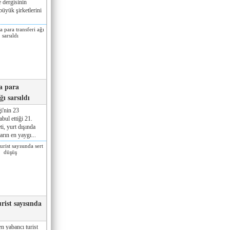
 dergisinin
üyük şirketlerini
a para
ğı sarsıldı
i'nin 23
ul ettiği 21.
ti, yurt dışında
rın en yaygı...
rist sayısında
n yabancı turist