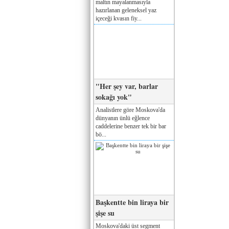
maltın mayalanmasıyla
hazırlanan geleneksel yaz
içeceği kvasın fiy...
"Her şey var, barlar
sokağı yok"
Analistlere göre Moskova'da
dünyanın ünlü eğlence
caddelerine benzer tek bir bar
bö...
Başkentte bin liraya bir
şişe su
Moskova'daki üst segment