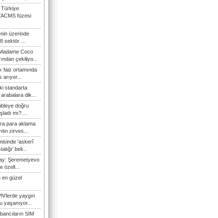
 Türkiye
TACMS füzesi
enin üzerinde
 sektör ...
i Madame Coco
ndan çekiliyo...
 faiz ortamında
 arıyor...
ki standarta
arabalara dik...
ubleye doğru
ladı mı? ...
ra para aklama
ılın zirves...
isinde 'askerî
lığı' beli...
nay: Şeremetyevo
e özell...
 en güzel
N'lerde yaygın
u yaşanıyor...
bancıların SIM