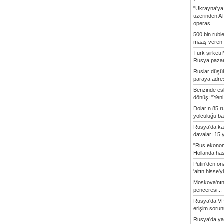
"Ukrayna'ya
üzerinden A
operas...
500 bin rubl
maaş veren 8
Türk şirket
Rusya pazarı
Ruslar düşük
paraya adres
Benzinde es
dönüş: "Yeni 
Doların 85 r
yolculuğu baş
Rusya'da ka
davaları 15 y
"Rus ekonom
Hollanda hasta
Putin'den o
'altın hisse'yl
Moskova'nın
penceresi...
Rusya'da VP
erişim sorun
Rusya'da ya