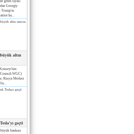
de gelen siyasi
ndan Georgiy
 Trump'ın
triot ha...
 büyük altın
Konseyi'nin
 Council-WGC)
öre, Rusya Merkez
nı...
esla'yı geçti
 büyük bankası