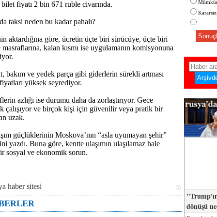
Mümkün
 bilet fiyatı 2 bin 671 ruble civarında.
Kararsı
a taksi neden bu kadar pahalı?
Sonuçl
nin aktardığına göre, ücretin üçte biri sürücüye, üçte biri
e masraflarına, kalan kısmı ise uygulamanın komisyonuna
iyor.
t, bakım ve yedek parça gibi giderlerin sürekli artması
fiyatları yüksek seyrediyor.
flerin azlığı ise durumu daha da zorlaştırıyor. Gece
k çalışıyor ve birçok kişi için güvenilir veya pratik bir
an uzak.
laşım güçlüklerinin Moskova’nın “asla uyumayan şehir”
ğini yazdı. Buna göre, kentte ulaşımın ulaşılamaz hale
bir sosyal ve ekonomik sorun.
"Trump'ın
ABERLER
dönüşü n