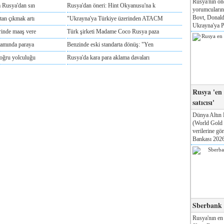
Rusya'nın ön
m Rusya'dan sın
Rusya'dan öneri: Hint Okyanusu'na k
yorumcuları
Bovt, Donald
tan çıkmak artı
"Ukrayna'ya Türkiye üzerinden ATACM
Ukrayna'ya Pa
rinde maaş vere
Türk şirketi Madame Coco Rusya paza
tamında paraya
Benzinde eski standarta dönüş: "Yen
doğru yolculuğu
Rusya'da kara para aklama davaları
Rusya 'en
satıcısı'
Dünya Altın 
(World Gold
verilerine g
Bankası 2026'
Sberbank T
Rusya'nın en