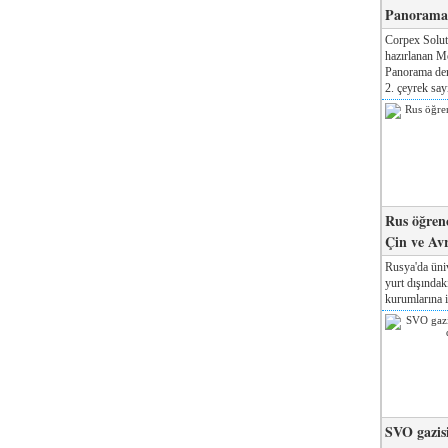
Panorama 
Corpex Solut
hazırlanan M
Panorama der
2. çeyrek sayı
Rus öğrenc
Çin ve Av
Rusya'da üniv
yurt dışında
kurumlarına il
SVO gazisi