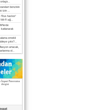
orlaştı...
tandart benzinin
i izin ...
n 'Rus hacker'
l Wi-Fi ağ...
M'lerde
k katlanarak
talama emekli
bleye çıktı?...
flasyon artacak,
arlanma ol...
nşaat