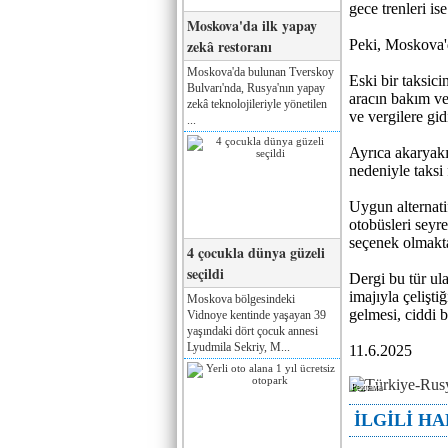
gece trenleri ise
Moskova'da ilk yapay
zekâ restoranı
Peki, Moskova'd
Moskova'da bulunan Tverskoy
Eski bir taksici
Bulvarı'nda, Rusya'nın yapay
aracın bakım v
zekâ teknolojileriyle yönetilen
ve vergilere gid
...
Ayrıca akaryakı
nedeniyle taksi 
Uygun alternati
otobüsleri seyre
seçenek olmakt
4 çocukla dünya güzeli
seçildi
Dergi bu tür u
imajıyla çelişti
Moskova bölgesindeki
gelmesi, ciddi 
Vidnoye kentinde yaşayan 39
yaşındaki dört çocuk annesi
Lyudmila Sekriy, M...
11.6.2025
Реклама
İLGİLİ H