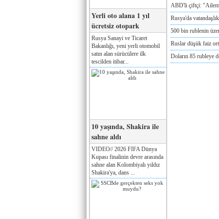
ABD'li çiftçi: "Aile
Yerli oto alana 1 yıl
Rusya'da vatandaşlık
ücretsiz otopark
500 bin rublenin üze
Rusya Sanayi ve Ticaret
Ruslar düşük faiz or
Bakanlığı, yeni yerli otomobil
satın alan sürücülere ilk
Doların 85 rubleye 
tescilden itibar...
10 yaşında, Shakira ile
sahne aldı
VIDEO// 2026 FIFA Dünya
Kupası finalinin devre arasında
sahne alan Kolombiyalı yıldız
Shakira'ya, dans ...