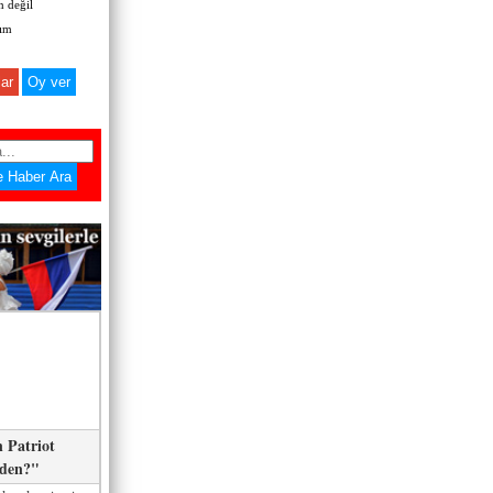
 değil
zım
ar
 Patriot
eden?"