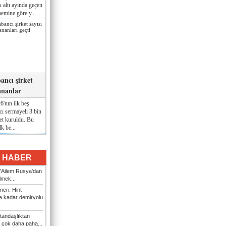
lk altı ayında geçen
nemine göre y...
ancı şirket
ananlar
'nın ilk beş
ı sermayeli 3 bin
et kuruldu. Bu
lk be...
I HABER
: "Ailem Rusya'dan
ilmek...
eri: Hint
 kadar demiryolu
tandaşlıktan
 çok daha paha...