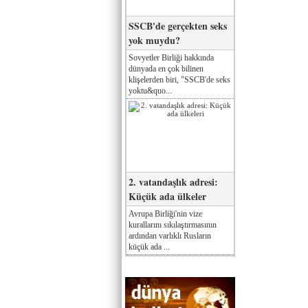
SSCB'de gerçekten seks
yok muydu?
Sovyetler Birliği hakkında
dünyada en çok bilinen
klişelerden biri, "SSCB'de seks
yoktu&quo...
2. vatandaşlık adresi:
Küçük ada ülkeler
Avrupa Birliği'nin vize
kurallarını sıkılaştırmasının
ardından varlıklı Rusların
küçük ada ...