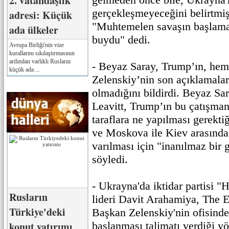
2. vatandaşlık
gerçekleşmeyeceğini belirtmi
adresi: Küçük
"Muhtemelen savaşın başlama
ada ülkeler
buydu" dedi.
Avrupa Birliği'nin vize
kurallarını sıkılaştırmasının
ardından varlıklı Rusların
- Beyaz Saray, Trump’ın, hem
küçük ada ...
Zelenskiy’nin son açıklamal
olmadığını bildirdi. Beyaz Sa
Leavitt, Trump’ın bu çatışman
taraflara ne yapılması gerektiğ
ve Moskova ile Kiev arasında
varılması için "inanılmaz bir g
söyledi.
- Ukrayna'da iktidar partisi "
Rusların
lideri Davit Arahamiya, The 
Türkiye'deki
Başkan Zelenskiy'nin ofisinde
konut yatırımı
başlanması talimatı verdiği y