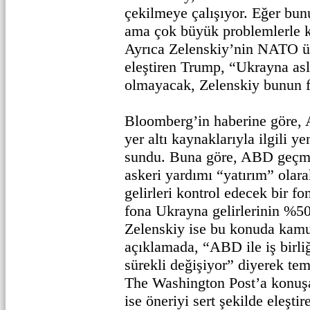
çekilmeye çalışıyor. Eğer bu
ama çok büyük problemlerle k
Ayrıca Zelenskiy’nin NATO üye
eleştiren Trump, “Ukrayna a
olmayacak, Zelenskiy bunun f
Bloomberg’in haberine göre,
yer altı kaynaklarıyla ilgili ye
sundu. Buna göre, ABD geçmiş
askeri yardımı “yatırım” olar
gelirleri kontrol edecek bir f
fona Ukrayna gelirlerinin %50
Zelenskiy ise bu konuda kam
açıklamada, “ABD ile iş birliğ
sürekli değişiyor” diyerek temk
The Washington Post’a konuşa
ise öneriyi sert şekilde eleştir