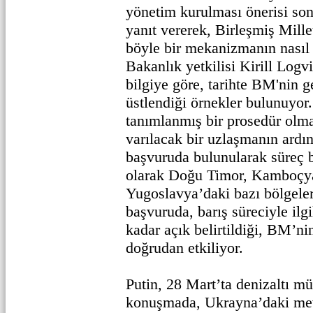
yönetim kurulması önerisi son
yanıt vererek, Birleşmiş Mill
böyle bir mekanizmanın nasıl 
Bakanlık yetkilisi Kirill Log
bilgiye göre, tarihte BM'nin g
üstlendiği örnekler bulunuyo
tanımlanmış bir prosedür olmas
varılacak bir uzlaşmanın ardı
başvuruda bulunularak süreç b
olarak Doğu Timor, Kamboçya
Yugoslavya’daki bazı bölgeler
başvuruda, barış süreciyle ilgi
kadar açık belirtildiği, BM’ni
doğrudan etkiliyor.
Putin, 28 Mart’ta denizaltı mü
konuşmada, Ukrayna’daki mev