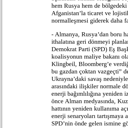
hem Rusya hem de bölgedeki d
Afganistan’la ticaret ve lojisti
normalleşmesi giderek daha fa
- Almanya, Rusya’dan boru ha
ithalatına geri dönmeyi planl
Demokrat Parti (SPD) Eş Başk
koalisyonun maliye bakanı ola
Klingbeil, Bloomberg’e verd
bu gazdan çoktan vazgeçti” de
Ukrayna’daki savaş nedeniyle
arasındaki ilişkiler normale 
enerji bağımlılığına yeniden 
önce Alman medyasında, Kuz
hattının yeniden kullanıma aç
enerji senaryoları tartışmaya 
SPD’nin önde gelen ismine gö