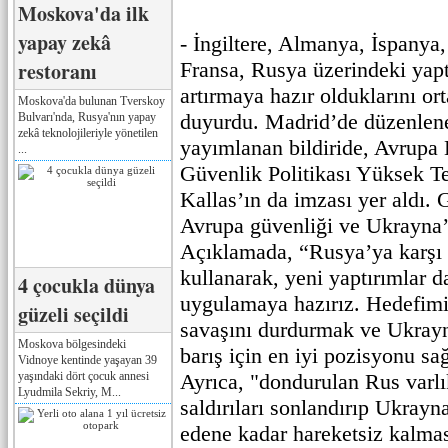
Moskova'da ilk
yapay zekâ
- İngiltere, Almanya, İspanya,
restoranı
Fransa, Rusya üzerindeki yapt
artırmaya hazır olduklarını or
Moskova'da bulunan Tverskoy
duyurdu. Madrid’de düzenlene
Bulvarı'nda, Rusya'nın yapay
zekâ teknolojileriyle yönetilen
yayımlanan bildiride, Avrupa B
...
Güvenlik Politikası Yüksek Te
Kallas’ın da imzası yer aldı.
Avrupa güvenliği ve Ukrayna’y
Açıklamada, “Rusya’ya karşı 
kullanarak, yeni yaptırımlar d
4 çocukla dünya
uygulamaya hazırız. Hedefimi
güzeli seçildi
savaşını durdurmak ve Ukrayna
Moskova bölgesindeki
barış için en iyi pozisyonu sa
Vidnoye kentinde yaşayan 39
yaşındaki dört çocuk annesi
Ayrıca, "dondurulan Rus varl
Lyudmila Sekriy, M...
saldırıları sonlandırıp Ukrayna
edene kadar hareketsiz kalmas