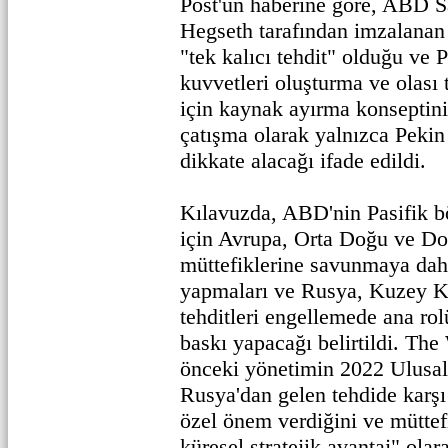
Post'un haberine göre, ABD 
Hegseth tarafından imzalanan
"tek kalıcı tehdit" olduğu ve 
kuvvetleri oluşturma ve olası 
için kaynak ayırma konseptinin
çatışma olarak yalnızca Pekin 
dikkate alacağı ifade edildi.
Kılavuzda, ABD'nin Pasifik 
için Avrupa, Orta Doğu ve D
müttefiklerine savunmaya dah
yapmaları ve Rusya, Kuzey Ko
tehditleri engellemede ana rol
baskı yapacağı belirtildi. Th
önceki yönetimin 2022 Ulusal
Rusya'dan gelen tehdide karşı
özel önem verdiğini ve müttef
küresel stratejik avantaj" olar