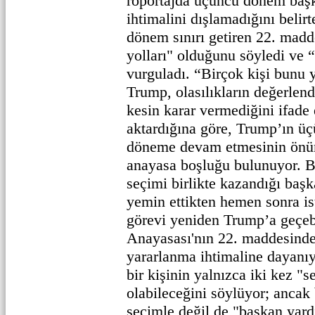
röportajda üçüncü dönem başk
ihtimalini dışlamadığını belir
dönem sınırı getiren 22. madde
yolları" olduğunu söyledi ve 
vurguladı. “Birçok kişi bunu 
Trump, olasılıkların değerlend
kesin karar vermediğini ifade 
aktardığına göre, Trump’ın ü
döneme devam etmesinin önün
anayasa boşluğu bulunuyor. B
seçimi birlikte kazandığı baş
yemin ettikten hemen sonra is
görevi yeniden Trump’a geçeb
Anayasası'nın 22. maddesinde
yararlanma ihtimaline dayanı
bir kişinin yalnızca iki kez "
olabileceğini söylüyor; ancak
seçimle değil de "başkan yardı