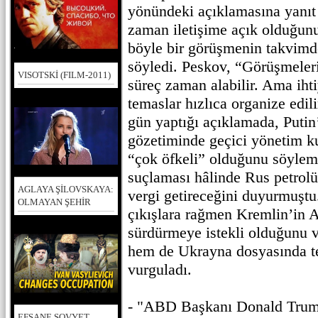
yönündeki açıklamasına yanıt 
zaman iletişime açık olduğunu
böyle bir görüşmenin takvimd
söyledi. Peskov, “Görüşmeleri
VISOTSKİ (FILM-2011)
süreç zaman alabilir. Ama ihti
temaslar hızlıca organize edil
gün yaptığı açıklamada, Puti
gözetiminde geçici yönetim k
“çok öfkeli” olduğunu söyle
suçlaması hâlinde Rus petrolü
AGLAYA ŞİLOVSKAYA:
vergi getireceğini duyurmuştu
OLMAYAN ŞEHİR
çıkışlara rağmen Kremlin’in 
sürdürmeye istekli olduğunu ve
hem de Ukrayna dosyasında t
vurguladı.
- "ABD Başkanı Donald Trump
EFSANE SOVYET