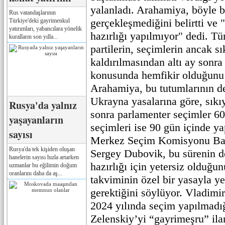
yalanladı. Arahamiya, böyle bi
Rus vatandaşlarının
gerçekleşmediğini belirtti ve
Türkiye'deki gayrimenkul
yatırımları, yabancılara yönelik
hazırlığı yapılmıyor" dedi. T
kuralların son yılla...
partilerin, seçimlerin ancak s
kaldırılmasından altı ay sonra
konusunda hemfikir olduğunu
Arahamiya, bu tutumlarının de
Ukrayna yasalarına göre, sıkı
Rusya'da yalnız
sonra parlamenter seçimler 60
yaşayanların
seçimleri ise 90 gün içinde 
sayısı
Merkez Seçim Komisyonu Baş
Rusya'da tek kişiden oluşan
Sergey Dubovik, bu sürenin 
hanelerin sayısı hızla artarken
hazırlığı için yetersiz olduğ
uzmanlar bu eğilimin doğum
oranlarını daha da aş...
takviminin özel bir yasayla 
gerektiğini söylüyor. Vladimi
2024 yılında seçim yapılmadığ
Zelenskiy’yi “gayrimeşru” ila