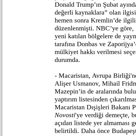
Donald Trump’ın Şubat ayınd
değerli kaynaklara” olan ilgis
hemen sonra Kremlin’de ilgili 
düzenlenmişti. NBC’ye göre, R
yeni katılan bölgelere de yay
tarafına Donbas ve Zaporijya
mülkiyet hakkı verilmesi seç
durumda.
- Macaristan, Avrupa Birliği'n
Alişer Usmanov, Mihail Frid
Mazepin’in de aralarında bul
yaptırım listesinden çıkarılması
Macaristan Dışişleri Bakanı P
Novosti
'ye verdiği demeçte, b
açıdan listede yer almaması g
belirtildi. Daha önce Budapeşt