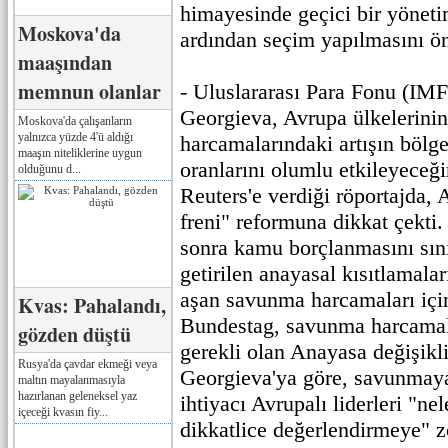
himayesinde geçici bir yönet
Moskova'da
ardından seçim yapılmasını ö
maaşından
memnun olanlar
- Uluslararası Para Fonu (IMF
Georgieva, Avrupa ülkelerini
Moskova'da çalışanların
yalnızca yüzde 4'ü aldığı
harcamalarındaki artışın böl
maaşın niteliklerine uygun
oranlarını olumlu etkileyeceğin
olduğunu d...
Reuters'e verdiği röportajda,
freni" reformuna dikkat çekti
sonra kamu borçlanmasını sın
getirilen anayasal kısıtlamal
aşan savunma harcamaları için
Kvas: Pahalandı,
Bundestag, savunma harcamala
gözden düştü
gerekli olan Anayasa değişikli
Rusya'da çavdar ekmeği veya
Georgieva'ya göre, savunmay
maltın mayalanmasıyla
hazırlanan geleneksel yaz
ihtiyacı Avrupalı liderleri "ne
içeceği kvasın fiy...
dikkatlice değerlendirmeye" z