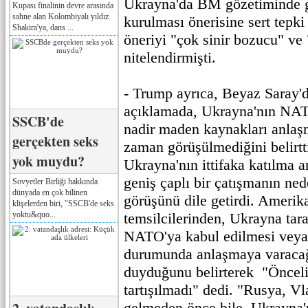
Ukrayna'da BM gözetiminde g
Kupası finalinin devre arasında
sahne alan Kolombiyalı yıldız
kurulması önerisine sert tepki
Shakira'ya, dans ...
öneriyi "çok sinir bozucu" ve 
nitelendirmişti.
- Trump ayrıca, Beyaz Saray'd
açıklamada, Ukrayna'nın NAT
SSCB'de
nadir maden kaynakları anlaş
gerçekten seks
zaman görüşülmediğini belirtt
yok muydu?
Ukrayna'nın ittifaka katılma 
geniş çaplı bir çatışmanın ned
Sovyetler Birliği hakkında
dünyada en çok bilinen
görüşünü dile getirdi. Amerik
klişelerden biri, "SSCB'de seks
yoktu&quo...
temsilcilerinden, Ukrayna tara
NATO'ya kabul edilmesi veya 
durumunda anlaşmaya varacağ
duyduğunu belirterek "Önceli
tartışılmadı" dedi. "Rusya, Vl
gelmeden önce bile, Ukrayna'n