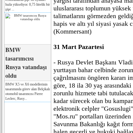
yargısı tarafından anayasa ma
hızla yükseliyor. 0,75 litrelik bir
uluslararası toplumun yüksek 
şişe ...
talimatlarını görmezden geldiğ
hapis ve altı yıl siyasi yasak c
(Kommersant)
31 Mart Pazartesi
BMW
tasarımcısı
- Rusya Devlet Başkanı Vladi
Rusya vatandaşı
yurttaşın bahar celbinde zorun
oldu
çağrılmasını öngören kararı i
göre, 18 ila 30 yaş arasındaki
BMW X5 ve X6 modellerinin
tasarımında görev alan Belçikalı
zorunlu hizmete tabi tutulaca
otomobil tasarımcısı Pierre
Leclerc, Rusy...
kadar sürecek olan bu kampa
elektronik celpler "Gosuslug
"Mos.ru" portalları üzerinden 
Savunma Bakanlığı kağıt form
halen geçerli ve hukuki bağla