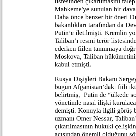
listesinden çıkarılmasını tale
Mahkeme'ye sunulan bir dava 
Daha önce benzer bir öneri Dı
bakanlıkları tarafından da De
Putin’e iletilmişti. Kremlin y
Taliban’ı resmi terör listesi
ederken fiilen tanınmaya doğr
Moskova, Taliban hükümetinin
kabul etmişti.
Rusya Dışişleri Bakanı Sergey
bugün Afganistan’daki fiili ik
belirtmiş, Putin de “ülkede s
yönetimle nasıl ilişki kurulac
demişti. Konuyla ilgili görüş 
uzmanı Omer Nessar, Taliban’ı
çıkarılmasının hukuki çelişkin
açısından önemli olduğunu söy