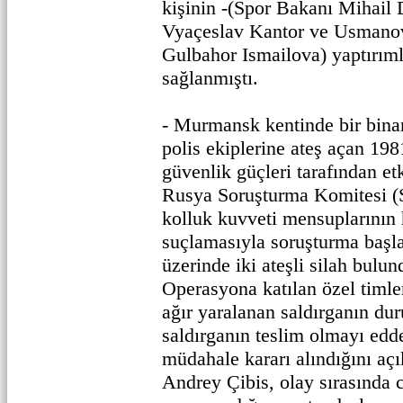
kişinin -(Spor Bakanı Mihail 
Vyaçeslav Kantor ve Usmanov
Gulbahor Ismailova) yaptırım
sağlanmıştı.
- Murmansk kentinde bir binan
polis ekiplerine ateş açan 19
güvenlik güçleri tarafından etki
Rusya Soruşturma Komitesi (SK
kolluk kuvveti mensuplarının 
suçlamasıyla soruşturma başla
üzerinde iki ateşli silah bulun
Operasyona katılan özel timle
ağır yaralanan saldırganın duru
saldırganın teslim olmayı edd
müdahale kararı alındığını aç
Andrey Çibis, olay sırasında 