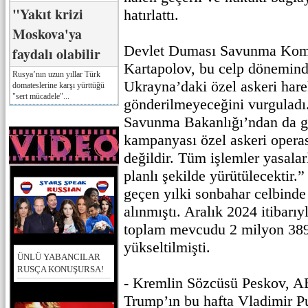
"Yakıt krizi
hatırlattı.
Moskova'ya
Devlet Duması Savunma Komi
faydalı olabilir
Kartapolov, bu celp dönemind
Rusya’nın uzun yıllar Türk
Ukrayna’daki özel askeri hare
domateslerine karşı yürttüğü
"sert mücadele"...
gönderilmeyeceğini vurguladı
Savunma Bakanlığı’ndan da ge
kampanyası özel askeri operas
değildir. Tüm işlemler yasalarl
planlı şekilde yürütülecektir.”
geçen yılki sonbahar celbinde
alınmıştı. Aralık 2024 itibarı
toplam mevcudu 2 milyon 389
yükseltilmişti.
ÜNLÜ YABANCILAR
RUSÇA KONUŞURSA!
- Kremlin Sözcüsü Peskov, 
Trump’ın bu hafta Vladimir Pu