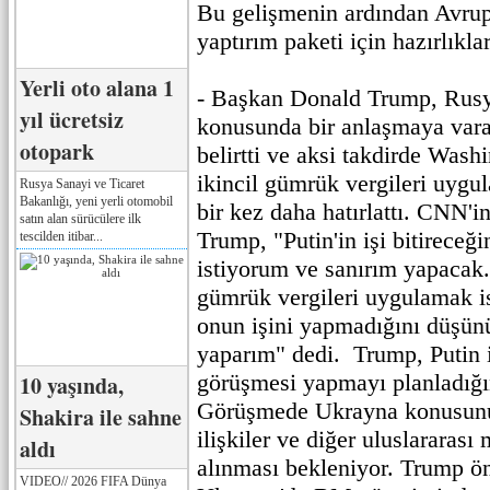
Bu gelişmenin ardından Avrupa
yaptırım paketi için hazırlıklar
Yerli oto alana 1
- Başkan Donald Trump, Rusy
yıl ücretsiz
konusunda bir anlaşmaya var
otopark
belirtti ve aksi takdirde Wash
ikincil gümrük vergileri uyg
Rusya Sanayi ve Ticaret
Bakanlığı, yeni yerli otomobil
bir kez daha hatırlattı. CNN'i
satın alan sürücülere ilk
Trump, "Putin'in işi bitirece
tescilden itibar...
istiyorum ve sanırım yapacak.
gümrük vergileri uygulamak 
onun işini yapmadığını düşünü
yaparım" dedi. Trump, Putin il
görüşmesi yapmayı planladığın
10 yaşında,
Görüşmede Ukrayna konusunun 
Shakira ile sahne
ilişkiler ve diğer uluslararası
aldı
alınması bekleniyor. Trump ön
VIDEO// 2026 FIFA Dünya