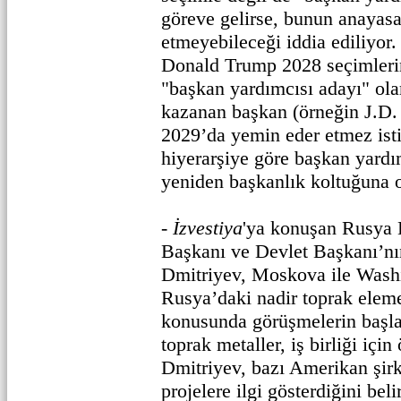
göreve gelirse, bunun anayasal
etmeyebileceği iddia ediliyor.
Donald Trump 2028 seçimlerin
"başkan yardımcısı adayı" ola
kazanan başkan (örneğin J.D
2029’da yemin eder etmez isti
hiyerarşiye göre başkan yardı
yeniden başkanlık koltuğuna 
-
İzvestiya
'ya konuşan Rusya 
Başkanı ve Devlet Başkanı’nın 
Dmitriyev, Moskova ile Wash
Rusya’daki nadir toprak eleme
konusunda görüşmelerin başlad
toprak metaller, iş birliği içi
Dmitriyev, bazı Amerikan şirk
projelere ilgi gösterdiğini be