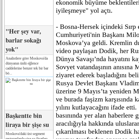
ekonomik büyüme beklentilerin
iyileşmeye" yol açtı.
- Bosna-Hersek içindeki Sırp e
"Her şey var,
Cumhuriyeti'nin Başkanı Mil
barlar sokağı
Moskova’ya geldi. Kremlin du
yok"
video paylaşan Dodik, her Rus
Dünya Savaşı’nda hayatını k
Analistlere göre Moskova'da
dünyanın ünlü eğlence
Sovyet vatandaşının anısına 
caddelerine benzer tek bir bar
bö...
ziyaret ederek başladığını beli
Rusya Devlet Başkanı Vladimi
üzerine 9 Mayıs’ta yeniden M
ve burada faşizm karşısında k
yılını kutlayacağını ifade etti
Başkentte bin
basınında yer alan haberlere g
aracılığıyla hakkında uluslara
liraya bir şişe su
çıkarılması beklenen Dodik 
Moskova'daki üst segment
restoranlarda şişe su fiyatları