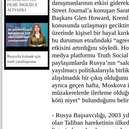
danışmanlarının etkisi giderek
FİLMİ: İNGİLİZCE
Street Journal’a konuşan Sar
ALTYAZILI
Başkanı Glen Howard, Kreml
konusunda uzlaşmayı gecikti
üzerinde kişisel bir hayal kırı
bu durumun etrafındaki “agres
etkisini artırdığını söyledi. 
medya platformu Truth Social’
Rusya'da kalmak için
paylaşımlarda Rusya’nın “sald
statü yasallaştırma
yayılmacı politikalarıyla birl
alışılmadık bir çıkış olduğun
ayrıca geçen hafta, Moskova i
müzakerelerde ilerleme olduğ
kötü niyet” bulunduğunu belir
- Rusya Başsavcılığı, 2003 yı
olan Taliban hareketinin ülked