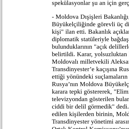
spekülasyonlar şu an için gerç
- Moldova Dışişleri Bakanlığ
Büyükelçiliğinde görevli üç 
kişi" ilan etti. Bakanlık açıkl
diplomatik statüleriyle bağda
bulunduklarının "açık delillerl
belirtildi. Karar, yolsuzlukta
Moldovalı milletvekili Aleksa
Transdinyester’e kaçışına Rus
ettiği yönündeki suçlamaların 
Rusya’nın Moldova Büyükelçi
karara tepki göstererek, "Elim
televizyondan gösterilen bulan
ciddi bir delil görmedik" dedi.
edilen kişilerden birinin, Mold
Transdinyester yönetimi arası
Ortak Kontrol Komisyonu’nun