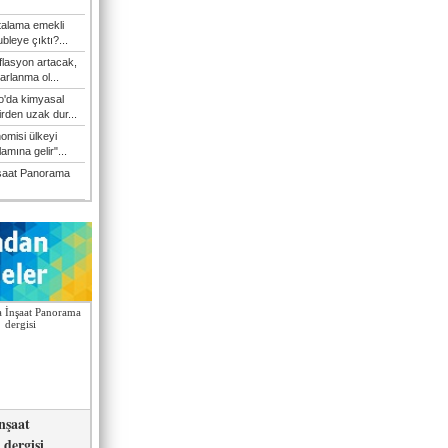
talama emekli
bleye çıktı?...
flasyon artacak,
arlanma ol...
'da kimyasal
irden uzak dur...
omisi ülkeyi
amına gelir"...
şaat Panorama
nşaat
dergisi