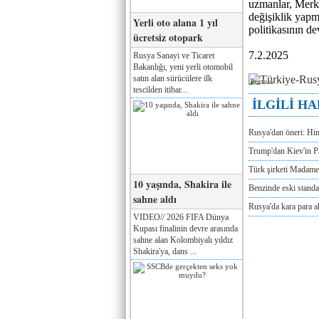
uzmanlar, Merke
değişiklik yapm
Yerli oto alana 1 yıl
politikasının d
ücretsiz otopark
7.2.2025
Rusya Sanayi ve Ticaret
Bakanlığı, yeni yerli otomobil
satın alan sürücülere ilk
Реклама
tescilden itibar...
İLGİLİ H
Rusya'dan öneri: Hi
Trump'dan Kiev'in Pa
Türk şirketi Madam
10 yaşında, Shakira ile
Benzinde eski standa
sahne aldı
Rusya'da kara para a
VIDEO// 2026 FIFA Dünya
Kupası finalinin devre arasında
sahne alan Kolombiyalı yıldız
Shakira'ya, dans ...