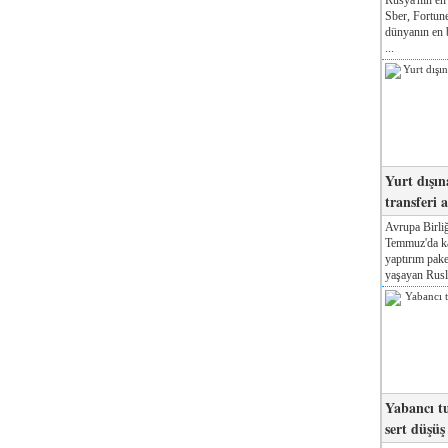
Sber, Fortune
dünyanın en b
...
Yurt dışın
transferi a
Avrupa Birliğ
Temmuz'da kab
yaptırım pake
yaşayan Rusla
Yabancı tu
sert düşüş