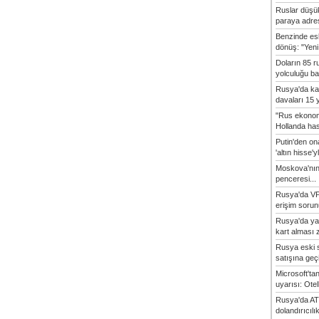
Ruslar düşük
paraya adres
Benzinde es
dönüş: "Yeni 
Doların 85 r
yolculuğu baş
Rusya'da ka
davaları 15 y
"Rus ekonom
Hollanda hasta
Putin'den o
'altın hisse'yl
Moskova'nın
penceresi...
Rusya'da VP
erişim sorun
Rusya'da ya
kart alması z
Rusya eski s
satışına geçic
Microsoft'ta
uyarısı: Otel
Rusya'da AT
dolandırıcılı