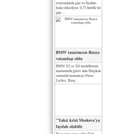
restoranlarda şişe su fiyatları
hızla yükseliyor. 0,75 litrelik bir
şişe ...
BMW tasarımcısı Rusya
vatandaşı oldu
BMW X5 ve X6 modellerinin
tasarımında görev alan Belçikalı
otomobil tasarımcısı Pierre
Leclerc, Rusy...
"Yakıt krizi Moskova'ya
faydalı olabilir
Rusya’nın uzun yıllar Türk