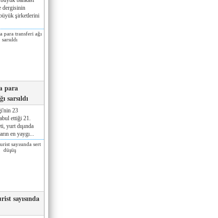
 dergisinin
üyük şirketlerini
a para
ğı sarsıldı
i'nin 23
ul ettiği 21.
ti, yurt dışında
rın en yaygı...
rist sayısında