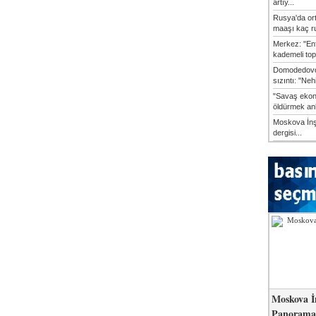
artıy...
Rusya'da or
maaşı kaç ru
Merkez: "En
kademeli top
Domodedovo
sızıntı: "Neh
"Savaş ekon
öldürmek anl
Moskova İn
dergisi...
Moskova İ
Panorama 