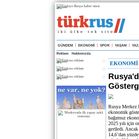
Реклама
GÜNDEM
EKONOMİ
SPOR
YAŞAM
YAZ
Reklam
Hakkımızda
Реклама
EKONOMİ
Реклама
Rusya'da
Реклама
Gösterg
Rusya Merkez Ba
ekonomik göste
bağımsız ekono
2025 yılı için 
geriledi. Ancak
14,6’dan yüzde 