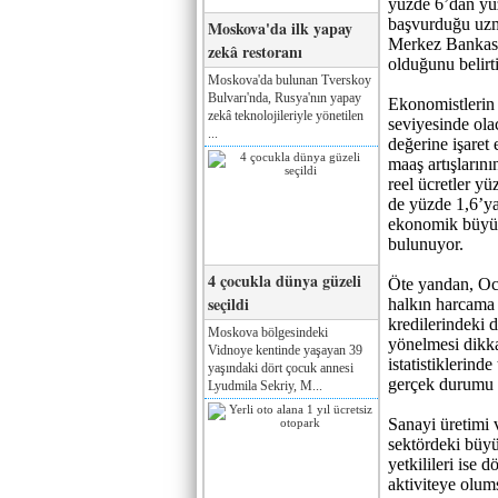
yüzde 6’dan yü
başvurduğu uzma
Moskova'da ilk yapay
Merkez Bankası’
zekâ restoranı
olduğunu belirt
Moskova'da bulunan Tverskoy
Bulvarı'nda, Rusya'nın yapay
Ekonomistlerin 
zekâ teknolojileriyle yönetilen
seviyesinde ola
...
değerine işaret 
maaş artışların
reel ücretler 
de yüzde 1,6’ya 
ekonomik büyüm
bulunuyor.
4 çocukla dünya güzeli
Öte yandan, Oc
seçildi
halkın harcama 
kredilerindeki 
Moskova bölgesindeki
yönelmesi dikka
Vidnoye kentinde yaşayan 39
istatistiklerin
yaşındaki dört çocuk annesi
gerçek durumu b
Lyudmila Sekriy, M...
Sanayi üretimi 
sektördeki büyü
yetkilileri ise
aktiviteye olum