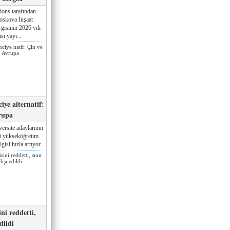
ions tarafından
oskova İnşaat
gisinin 2026 yılı
sı yayı...
iye alternatif:
rupa
ersite adaylarının
ki yükseköğretim
gisi hızla artıyor...
ni reddetti,
edildi