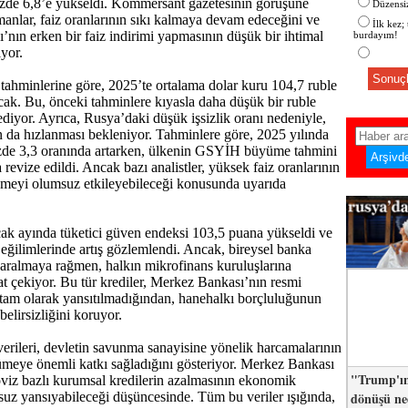
zde 6,8’e yükseldi. Kommersant gazetesinin görüşüne
Düzensiz
nlar, faiz oranlarının sıkı kalmaya devam edeceğini ve
İlk kez;
nın erken bir faiz indirimi yapmasının düşük bir ihtimal
burdayım!
iyor.
Sonuçl
tahminlerine göre, 2025’te ortalama dolar kuru 104,7 ruble
cak. Bu, önceki tahminlere kıyasla daha düşük bir ruble
ediyor. Ayrıca, Rusya’daki düşük işsizlik oranı nedeniyle,
ın da hızlanması bekleniyor. Tahminlere göre, 2025 yılında
yüzde 3,3 oranında artarken, ülkenin GSYİH büyüme tahmini
revize edildi. Ancak bazı analistler, yüksek faiz oranlarının
eyi olumsuz etkileyebileceği konusunda uyarıda
ak ayında tüketici güven endeksi 103,5 puana yükseldi ve
eğilimlerinde artış gözlemlendi. Ancak, bireysel banka
daralmaya rağmen, halkın mikrofinans kuruluşlarına
t çekiyor. Bu tür krediler, Merkez Bankası’nın resmi
de tam olarak yansıtılmadığından, hanehalkı borçluluğunun
elirsizliğini koruyor.
verileri, devletin savunma sanayisine yönelik harcamalarının
meye önemli katkı sağladığını gösteriyor. Merkez Bankası
"Trump'ın
 döviz bazlı kurumsal kredilerin azalmasının ekonomik
dönüşü n
suz yansıyabileceği düşüncesinde. Tüm bu veriler ışığında,