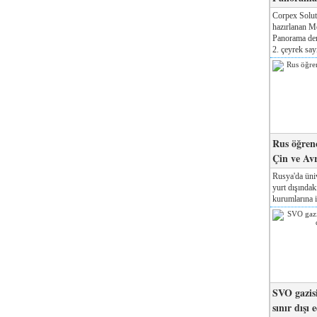
Corpex Solut
hazırlanan M
Panorama der
2. çeyrek sayı
Rus öğrenc
Çin ve Av
Rusya'da üniv
yurt dışında
kurumlarına il
SVO gazisi
sınır dışı 