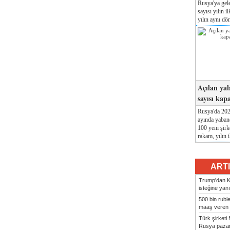
Rusya'ya gele
sayısı yılın i
yılın aynı dö
Açılan yab
sayısı kap
Rusya'da 2026
ayında yabanc
100 yeni şirk
rakam, yılın i
ART
Trump'dan Ki
isteğine yanı
500 bin rubl
maaş veren 8
Türk şirket
Rusya pazarı