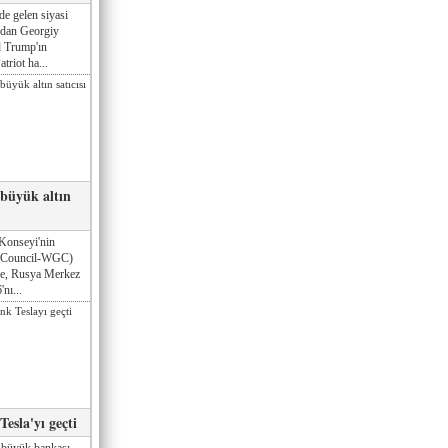
de gelen siyasi
ndan Georgiy
 Trump'ın
triot ha...
 büyük altın
Konseyi'nin
 Council-WGC)
öre, Rusya Merkez
nı...
esla'yı geçti
 büyük bankası