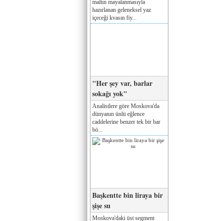
maltın mayalanmasıyla
hazırlanan geleneksel yaz
içeceği kvasın fiy...
"Her şey var, barlar
sokağı yok"
Analistlere göre Moskova'da
dünyanın ünlü eğlence
caddelerine benzer tek bir bar
bö...
Başkentte bin liraya bir
şişe su
Moskova'daki üst segment