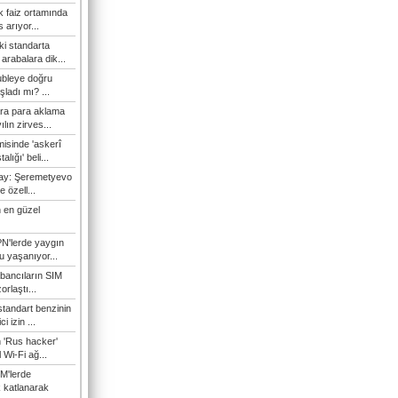
 faiz ortamında
 arıyor...
ki standarta
arabalara dik...
ubleye doğru
ladı mı? ...
ra para aklama
ılın zirves...
isinde 'askerî
lığı' beli...
nay: Şeremetyevo
e özell...
 en güzel
N'lerde yaygın
u yaşanıyor...
bancıların SIM
orlaştı...
tandart benzinin
i izin ...
n 'Rus hacker'
l Wi-Fi ağ...
M'lerde
k katlanarak