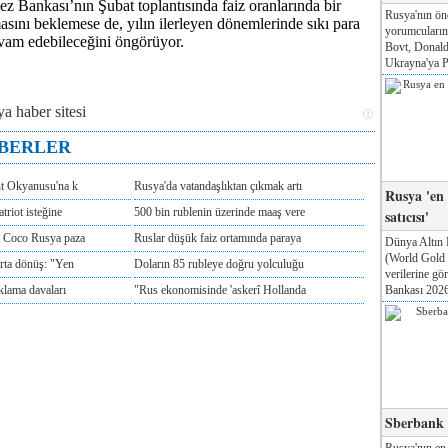
z Bankası’nın Şubat toplantısında faiz oranlarında bir
Rusya'nın ön
asını beklemese de, yılın ilerleyen dönemlerinde sıkı para
yorumcuları
evam edebileceğini öngörüyor.
Bovt, Donald
Ukrayna'ya Pa
ABERLER
nt Okyanusu'na k
Rusya'da vatandaşlıktan çıkmak artı
Rusya 'en
triot isteğine
500 bin rublenin üzerinde maaş vere
satıcısı'
e Coco Rusya paza
Ruslar düşük faiz ortamında paraya
Dünya Altın 
(World Gold
rta dönüş: "Yen
Doların 85 rubleye doğru yolculuğu
verilerine g
Bankası 2026'
klama davaları
"Rus ekonomisinde 'askerî Hollanda
Sberbank T
Rusya'nın en