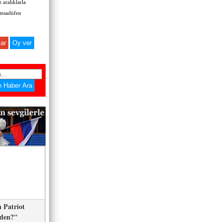
 aralıklarla
 tesadüfen
ar
 Patriot
eden?"