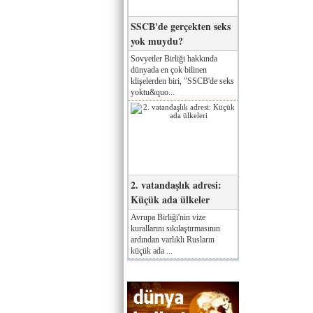
SSCB'de gerçekten seks
yok muydu?
Sovyetler Birliği hakkında
dünyada en çok bilinen
klişelerden biri, "SSCB'de seks
yoktu&quo...
2. vatandaşlık adresi:
Küçük ada ülkeler
Avrupa Birliği'nin vize
kurallarını sıkılaştırmasının
ardından varlıklı Rusların
küçük ada ...