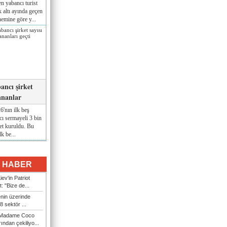
n yabancı turist
lk altı ayında geçen
nemine göre y...
ancı şirket
ananlar
'nın ilk beş
ı sermayeli 3 bin
et kuruldu. Bu
lk be...
I HABER
ev'in Patriot
t: "Bize de...
enin üzerinde
 sektör ...
i Madame Coco
ndan çekiliyo...