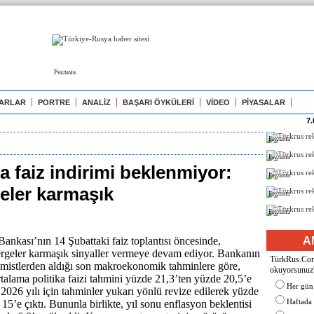
Реклама
ARLAR
PORTRE
ANALİZ
BAŞARI ÖYKÜLERİ
VİDEO
PİYASALAR
7.
Реклама
Реклама
 faiz indirimi beklenmiyor:
Реклама
eler karmaşık
Реклама
Реклама
nkası’nın 14 Şubattaki faiz toplantısı öncesinde,
A
rgeler karmaşık sinyaller vermeye devam ediyor. Bankanın
TürkRus.Com'
mistlerden aldığı son makroekonomik tahminlere göre,
okuyorsunuz
ortalama politika faizi tahmini yüzde 21,3’ten yüzde 20,5’e
Her gün
 2026 yılı için tahminler yukarı yönlü revize edilerek yüzde
Haftada
15’e çıktı. Bununla birlikte, yıl sonu enflasyon beklentisi