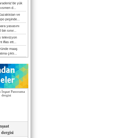
Karadeniz'de yük
 kısmen d...
Kazakistan ve
epo peşinde...
 para yasasını
 bin sınır...
s televizyon
t iflas ett...
öründe maaş
atına çıktı...
nşaat
dergisi