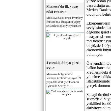
yüzde 6’dan yü
başvurduğu uzma
Moskova'da ilk yapay
Merkez Bankası’
zekâ restoranı
olduğunu belirt
Moskova'da bulunan Tverskoy
Bulvarı'nda, Rusya'nın yapay
Ekonomistlerin 
zekâ teknolojileriyle yönetilen
seviyesinde ola
...
değerine işaret 
maaş artışların
reel ücretler 
de yüzde 1,6’ya 
ekonomik büyüm
bulunuyor.
4 çocukla dünya güzeli
Öte yandan, Oc
seçildi
halkın harcama 
kredilerindeki 
Moskova bölgesindeki
yönelmesi dikka
Vidnoye kentinde yaşayan 39
istatistiklerin
yaşındaki dört çocuk annesi
gerçek durumu b
Lyudmila Sekriy, M...
Sanayi üretimi 
sektördeki büyü
yetkilileri ise
aktiviteye olum