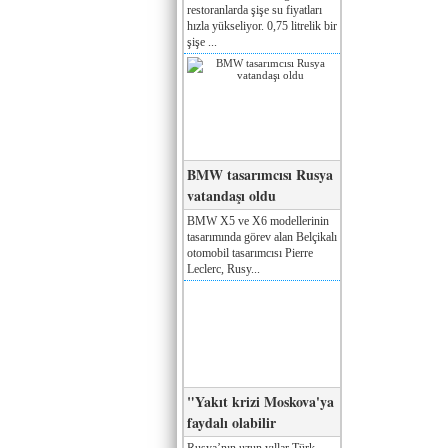
restoranlarda şişe su fiyatları
hızla yükseliyor. 0,75 litrelik bir
şişe ...
BMW tasarımcısı Rusya
vatandaşı oldu
BMW X5 ve X6 modellerinin
tasarımında görev alan Belçikalı
otomobil tasarımcısı Pierre
Leclerc, Rusy...
"Yakıt krizi Moskova'ya
faydalı olabilir
Rusya’nın uzun yıllar Türk