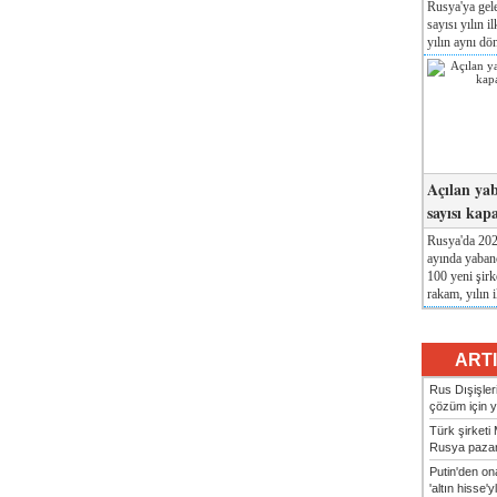
Rusya'ya gele
sayısı yılın i
yılın aynı dö
Açılan yab
sayısı kap
Rusya'da 2026
ayında yabanc
100 yeni şirk
rakam, yılın i
ART
Rus Dışişler
çözüm için ye
Türk şirket
Rusya pazarı
Putin'den o
'altın hisse'yl