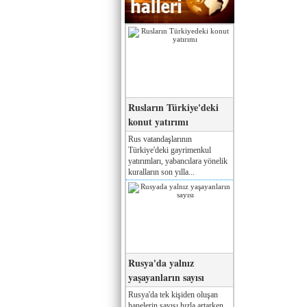
Rusların Türkiye'deki
konut yatırımı
Rus vatandaşlarının
Türkiye'deki gayrimenkul
yatırımları, yabancılara yönelik
kuralların son yılla...
Rusya'da yalnız
yaşayanların sayısı
Rusya'da tek kişiden oluşan
hanelerin sayısı hızla artarken