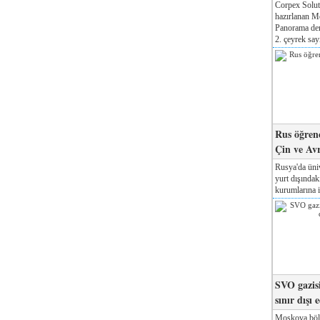
Corpex Solut
hazırlanan M
Panorama der
2. çeyrek sayı
Rus öğrenc
Çin ve Av
Rusya'da üniv
yurt dışında
kurumlarına il
SVO gazisi
sınır dışı 
Moskova böl