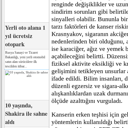
renginde değişiklikler ve uzu
sindirim sorunları gibi belirti
sinyalleri olabilir. Bununla bi
tarzı faktörleri de kanser riskin
Yerli oto alana 1
Krasnyakov, sigaranın akciğer
yıl ücretsiz
nedenlerinden biri olduğunu, a
otopark
ise karaciğer, ağız ve yemek 
Rusya Sanayi ve Ticaret
açabileceğini belirtti. Düzens
Bakanlığı, yeni yerli otomobil
satın alan sürücülere ilk
fiziksel aktivite eksikliği ve 
tescilden itibar...
gelişimini tetikleyen unsurlar 
ifade edildi. Bilim insanları,
düzenli egzersiz ve sigara-alko
alışkanlıklardan uzak durmanı
ölçüde azalttığını vurguladı.
10 yaşında,
Shakira ile sahne
Kanserin erken teşhisi için ge
aldı
yöntemlerin kullanıldığı belir