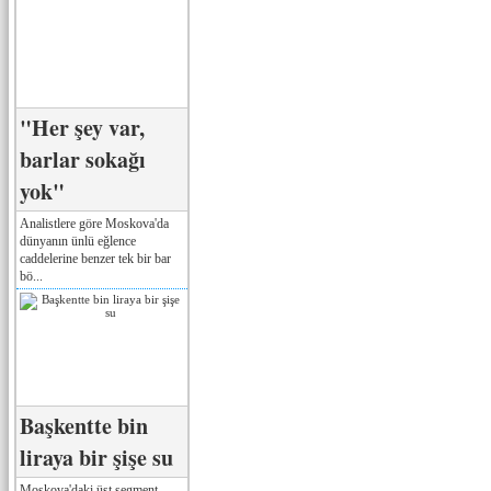
"Her şey var,
barlar sokağı
yok"
Analistlere göre Moskova'da
dünyanın ünlü eğlence
caddelerine benzer tek bir bar
bö...
Başkentte bin
liraya bir şişe su
Moskova'daki üst segment