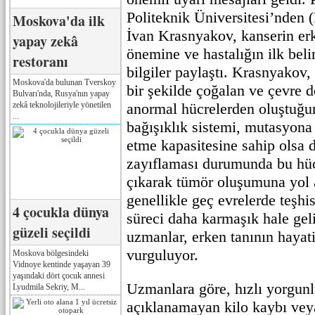
Politeknik Üniversitesi’nden 
Moskova'da ilk
İvan Krasnyakov, kanserin erk
yapay zekâ
önemine ve hastalığın ilk belir
restoranı
bilgiler paylaştı. Krasnyakov,
Moskova'da bulunan Tverskoy
bir şekilde çoğalan ve çevre d
Bulvarı'nda, Rusya'nın yapay
zekâ teknolojileriyle yönetilen
anormal hücrelerden oluştuğun
...
bağışıklık sistemi, mutasyona
etme kapasitesine sahip olsa d
zayıflaması durumunda bu hüc
çıkarak tümör oluşumuna yol 
genellikle geç evrelerde teşhi
4 çocukla dünya
süreci daha karmaşık hale gel
güzeli seçildi
uzmanlar, erken tanının hayat
vurguluyor.
Moskova bölgesindeki
Vidnoye kentinde yaşayan 39
yaşındaki dört çocuk annesi
Uzmanlara göre, hızlı yorgunl
Lyudmila Sekriy, M...
açıklanamayan kilo kaybı veya 