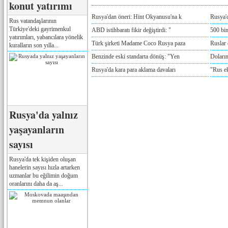
konut yatırımı
Rusya'dan öneri: Hint Okyanusu'na k
Rusya'd
Rus vatandaşlarının
Türkiye'deki gayrimenkul
ABD istihbaratı fikir değiştirdi: "
500 bin
yatırımları, yabancılara yönelik
Türk şirketi Madame Coco Rusya paza
Ruslar 
kuralların son yılla...
Benzinde eski standarta dönüş: "Yen
Doların
Rusya'da kara para aklama davaları
"Rus e
Rusya'da yalnız
yaşayanların
sayısı
Rusya'da tek kişiden oluşan
hanelerin sayısı hızla artarken
uzmanlar bu eğilimin doğum
oranlarını daha da aş...