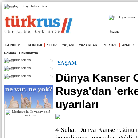
Реклама
Реклама
GÜNDEM
EKONOMİ
SPOR
YAŞAM
YAZARLAR
PORTRE
ANALİZ
Reklam
Hakkımızda
Реклама
YAŞAM
Реклама
Dünya Kanser 
Реклама
Rusya'dan 'erke
uyarıları
4 Şubat Dünya Kanser Günü'
önemli uyarı mesajları geldi.