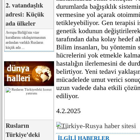
2. vatandaşlık
durumlarda bağışıklık sistemin
adresi: Küçük
vermesine yol açarak otoimmü
ada ülkeler
tetikleyebiliyor. Gen terapisi 
genetik kodunun değiştirilerek
Avrupa Birliği'nin vize
tarafından daha kolay hedef al
kurallarını sıkılaştırmasının
ardından varlıklı Rusların
Bilim insanları, bu yöntemin
küçük ada ...
hücrelerini yok etmekle kalm
hastalığın ilerlemesini de dur
belirtiyor. Yeni tedavi yaklaşı
mücadelede umut verici sonuç
uzun vadede daha etkili çözüm
ediliyor.
4.2.2025
Rusların
Реклама
Türkiye'deki
İLGİLİ HABERLER