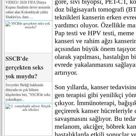
göre, sıvı biyopsi, PET-CT, 
VIDEO// 2026 FIFA Dünya
Kupası finalinin devre arasında
doz bilgisayarlı tomografi (B
sahne alan Kolombiyalı yıldız
teknikleri kanserin erken evre
Shakira'ya, dans ...
yardımcı oluyor. Özellikle ma
Pap testi ve HPV testi, meme 
kanseri ve rahim ağzı kanserin
açısından büyük önem taşıyor.
olarak yapılması, hastalığın bi
SSCB'de
evrede yakalanmasını sağlayar
gerçekten seks
artırıyor.
yok muydu?
Sovyetler Birliği hakkında
Son yıllarda, kanser tedavisi
dünyada en çok bilinen
gen terapisi gibi yenilikçi yö
klişelerden biri, "SSCB'de seks
yoktu&quo...
çıkıyor. İmmünoterapi, bağışık
geçirerek kanser hücreleriyle d
savaşmasını sağlıyor. Bu teda
melanom, akciğer, böbrek kans
hastalıklarda etkili sonuçlar v