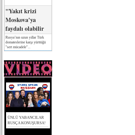
"Yakıt krizi
Moskova'ya
faydalı olabilir
Rusya’nın uzun yıllar Türk
domateslerine karşı yürttüğü
"sert mücadele"...
ÜNLÜ YABANCILAR
RUSÇA KONUŞURSA!