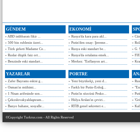
GÜNDEM
EKONOMİ
SP
» ABD istihbaratı fikir ...
» Rusya'da kara para akl...
» Cün
» 500 bin rublenin üzeri...
» Putin'den onay: Şereme...
» Rol
» Türk şirketi Madame Co...
» Rusya eski standart be...
» G. 
» Ruslar düşük faiz ort...
» Rusya'da ortalama emek...
» FIF
» Benzinde eski standart...
» Merkez: "Enflasyon art...
» Kra
YAZARLAR
PORTRE
AN
» Zafer Bayramı eskisi g...
» Yeni büyükelçi, yeni d...
» Rusy
» Osman'ın mühimi...
» Farklı bir Putin-Erdoğ...
» "En
» 1 Nisan arifesinde son...
» Putin'in sözcüsü Pesko...
» Put
» Çekoslovakyalılaştıram...
» Hülya Arslan'ın çeviri...
» 'Gri
» Banyo bahane, sosyalle...
» RTİB genel sekreteri e...
» Kal
©Copyright Turkrus.com - All Rights Reserved