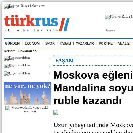
Реклама
Реклама
GÜNDEM
EKONOMİ
SPOR
YAŞAM
YAZARLAR
PORTRE
ANALİZ
Reklam
Hakkımızda
Реклама
YAŞAM
Реклама
Moskova eğleni
Реклама
Mandalina soyu
ruble kazandı
Uzun yıbaşı tatilinde Moskova
tarafından organize edilen ilgi