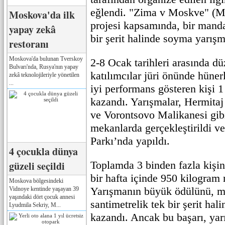
eğlendi. "Zima v Moskve" (M
Moskova'da ilk
projesi kapsamında, bir mand
yapay zekâ
bir şerit halinde soyma yarışm
restoranı
Moskova'da bulunan Tverskoy
2-8 Ocak tarihleri arasında dü
Bulvarı'nda, Rusya'nın yapay
katılımcılar jüri önünde hünerl
zekâ teknolojileriyle yönetilen
...
iyi performans gösteren kişi 1
kazandı. Yarışmalar, Hermitaj
ve Vorontsovo Malikanesi gibi 
mekanlarda gerçekleştirildi ve
Parkı’nda yapıldı.
4 çocukla dünya
güzeli seçildi
Toplamda 3 binden fazla kişini
bir hafta içinde 950 kilogram
Moskova bölgesindeki
Yarışmanın büyük ödülünü, m
Vidnoye kentinde yaşayan 39
yaşındaki dört çocuk annesi
santimetrelik tek bir şerit hal
Lyudmila Sekriy, M...
kazandı. Ancak bu başarı, ya