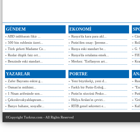
GÜNDEM
EKONOMİ
SP
» ABD istihbaratı fikir ...
» Rusya'da kara para akl...
» Cün
» 500 bin rublenin üzeri...
» Putin'den onay: Şereme...
» Rol
» Türk şirketi Madame Co...
» Rusya eski standart be...
» G. 
» Ruslar düşük faiz ort...
» Rusya'da ortalama emek...
» FIF
» Benzinde eski standart...
» Merkez: "Enflasyon art...
» Kra
YAZARLAR
PORTRE
AN
» Zafer Bayramı eskisi g...
» Yeni büyükelçi, yeni d...
» Rusy
» Osman'ın mühimi...
» Farklı bir Putin-Erdoğ...
» "En
» 1 Nisan arifesinde son...
» Putin'in sözcüsü Pesko...
» Put
» Çekoslovakyalılaştıram...
» Hülya Arslan'ın çeviri...
» 'Gri
» Banyo bahane, sosyalle...
» RTİB genel sekreteri e...
» Kal
©Copyright Turkrus.com - All Rights Reserved