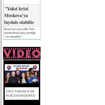
"Yakıt krizi
Moskova'ya
faydalı olabilir
Rusya’nın uzun yıllar Türk
domateslerine karşı yürttüğü
"sert mücadele"...
ÜNLÜ YABANCILAR
RUSÇA KONUŞURSA!