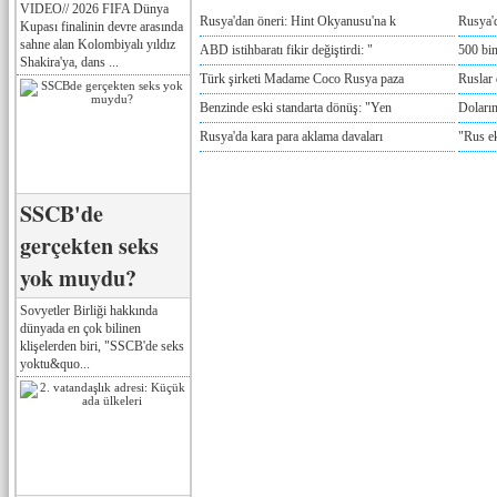
VIDEO// 2026 FIFA Dünya
Rusya'dan öneri: Hint Okyanusu'na k
Rusya'd
Kupası finalinin devre arasında
sahne alan Kolombiyalı yıldız
ABD istihbaratı fikir değiştirdi: "
500 bin
Shakira'ya, dans ...
Türk şirketi Madame Coco Rusya paza
Ruslar 
Benzinde eski standarta dönüş: "Yen
Doların
Rusya'da kara para aklama davaları
"Rus e
SSCB'de
gerçekten seks
yok muydu?
Sovyetler Birliği hakkında
dünyada en çok bilinen
klişelerden biri, "SSCB'de seks
yoktu&quo...