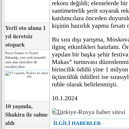
rekoru değildi; elemelerde bir
santimetrelik şerit soyarak rek
katılımcılara önceden duyurul
kişinin hazırlık yapma fırsatı 
Yerli oto alana 1
yıl ücretsiz
Bu sıra dışı yarışma, Moskov
otopark
ilginç etkinlikleri hatırlattı. 
yapılan bir başka şehir festiva
Rusya Sanayi ve Ticaret
Bakanlığı, yeni yerli otomobil
Makas” turnuvası düzenlenmişt
satın alan sürücülere ilk
tescilden itibar...
birincilik ödülü yine 1 milyon 
üçüncülük ödülleri ise sırasıy
ruble olarak belirlenmişti.
10.1.2024
10 yaşında,
Shakira ile sahne
Реклама
aldı
İLGİLİ HABERLER