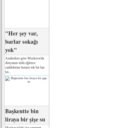
"Her şey var,
barlar sokağı
yok"
Analistlere göre Moskova'da
dünyanın ünlü eğlence
caddelerine benzer tek bir bar
bö...
Başkentte bin
liraya bir şişe su
Moskova'daki üst segment