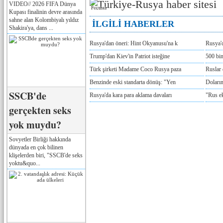
VIDEO// 2026 FIFA Dünya
Реклама
Kupası finalinin devre arasında
sahne alan Kolombiyalı yıldız
İLGİLİ HABERLER
Shakira'ya, dans ...
Rusya'dan öneri: Hint Okyanusu'na k
Rusya'd
Trump'dan Kiev'in Patriot isteğine
500 bin
Türk şirketi Madame Coco Rusya paza
Ruslar 
Benzinde eski standarta dönüş: "Yen
Doların
SSCB'de
Rusya'da kara para aklama davaları
"Rus e
gerçekten seks
yok muydu?
Sovyetler Birliği hakkında
dünyada en çok bilinen
klişelerden biri, "SSCB'de seks
yoktu&quo...