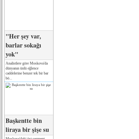
"Her şey var,
barlar sokağı
yok"
Analistlere göre Moskova'da
dünyanın ünlü eğlence
caddelerine benzer tek bir bar
bö...
Başkentte bin
liraya bir şişe su
Moskova'daki üst segment