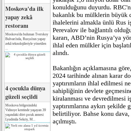
konulduğunu duyurdu. RBC'nın
Moskova'da ilk
bakanlık bu mülklerin büyük d
yapay zekâ
ihalelerini almakla ünlü Rus i
restoranı
Perevalov ile bağlantılı oldu
Moskova'da bulunan Tverskoy
kararı, ABD’nin Rusya’ya yöne
Bulvarı'nda, Rusya'nın yapay
zekâ teknolojileriyle yönetilen
ihlal eden mülkler için başlat
...
alındı.
Bakanlığın açıklamasına gör
2024 tarihinde alınan karar d
yaptırımların ihlal edilmesi n
4 çocukla dünya
sahipliğinin devlete geçmesin
güzeli seçildi
kiralanması ve devredilmesi 
yaptırımlarına aykırı şekilde g
Moskova bölgesindeki
Vidnoye kentinde yaşayan 39
belirtiliyor. Bahse konu dava,
yaşındaki dört çocuk annesi
Lyudmila Sekriy, M...
açılmıştı.