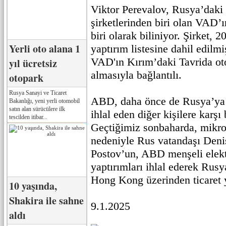
Viktor Perevalov, Rusya’daki
şirketlerinden biri olan VAD’
biri olarak biliniyor. Şirket,
Yerli oto alana 1
yaptırım listesine dahil edilmi
VAD'ın Kırım’daki Tavrida ot
yıl ücretsiz
almasıyla bağlantılı.
otopark
Rusya Sanayi ve Ticaret
ABD, daha önce de Rusya’ya y
Bakanlığı, yeni yerli otomobil
satın alan sürücülere ilk
ihlal eden diğer kişilere karşı
tescilden itibar...
Geçtiğimiz sonbaharda, mikroe
nedeniyle Rus vatandaşı Denis
Postov’un, ABD menşeli elekt
yaptırımları ihlal ederek Rus
Hong Kong üzerinden ticaret y
10 yaşında,
Shakira ile sahne
9.1.2025
aldı