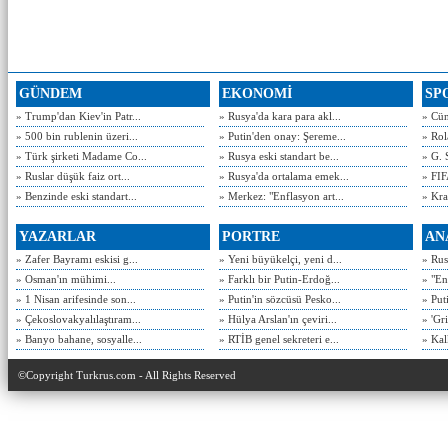
GÜNDEM
EKONOMİ
SP
» Trump'dan Kiev'in Patr...
» Rusya'da kara para akl...
» Cün
» 500 bin rublenin üzeri...
» Putin'den onay: Şereme...
» Rol
» Türk şirketi Madame Co...
» Rusya eski standart be...
» G. 
» Ruslar düşük faiz ort...
» Rusya'da ortalama emek...
» FIF
» Benzinde eski standart...
» Merkez: "Enflasyon art...
» Kra
YAZARLAR
PORTRE
AN
» Zafer Bayramı eskisi g...
» Yeni büyükelçi, yeni d...
» Rusy
» Osman'ın mühimi...
» Farklı bir Putin-Erdoğ...
» "En
» 1 Nisan arifesinde son...
» Putin'in sözcüsü Pesko...
» Put
» Çekoslovakyalılaştıram...
» Hülya Arslan'ın çeviri...
» 'Gri
» Banyo bahane, sosyalle...
» RTİB genel sekreteri e...
» Kal
©Copyright Turkrus.com - All Rights Reserved