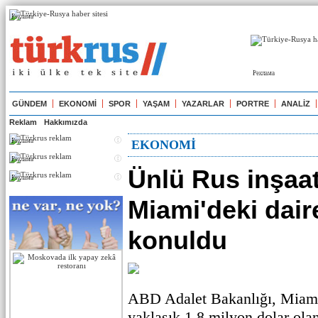
Реклама
Реклама
GÜNDEM
EKONOMİ
SPOR
YAŞAM
YAZARLAR
PORTRE
ANALİZ
Reklam
Hakkımızda
Реклама
EKONOMİ
Реклама
Ünlü Rus inşaat
Реклама
Miami'deki daire
konuldu
ABD Adalet Bakanlığı, Miami
yaklaşık 1,8 milyon dolar olan