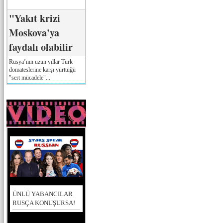
"Yakıt krizi
Moskova'ya
faydalı olabilir
Rusya’nın uzun yıllar Türk
domateslerine karşı yürttüğü
"sert mücadele"...
ÜNLÜ YABANCILAR
RUSÇA KONUŞURSA!