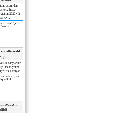
ions tarafından
oskova İnşaat
gisinin 2026 yılı
sı yayı...
iye alternatif:
rupa
ersite adaylarının
ki yükseköğretim
gisi hızla artıyor...
ni reddetti,
edildi