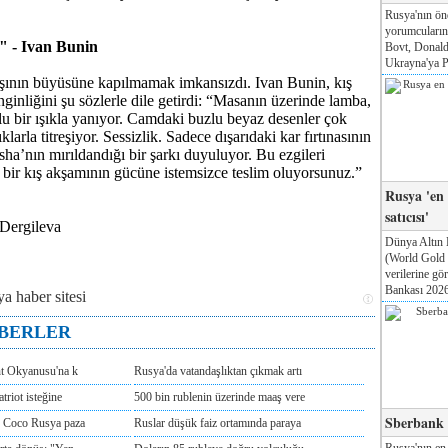
Rusya'nın ön
yorumcuları
" - Ivan Bunin
Bovt, Donald
Ukrayna'ya Pa
ışının büyüsüne kapılmamak imkansızdı. Ivan Bunin, kış
ginliğini şu sözlerle dile getirdi: “Masanın üzerinde lamba,
u bir ışıkla yanıyor. Camdaki buzlu beyaz desenler çok
ıklarla titreşiyor. Sessizlik. Sadece dışarıdaki kar fırtınasının
ha’nın mırıldandığı bir şarkı duyuluyor. Bu ezgileri
 bir kış akşamının gücüne istemsizce teslim oluyorsunuz.”
Rusya 'en
satıcısı'
Dergileva
Dünya Altın 
(World Gold
verilerine g
Bankası 2026'
ABERLER
nt Okyanusu'na k
Rusya'da vatandaşlıktan çıkmak artı
triot isteğine
500 bin rublenin üzerinde maaş vere
Sberbank T
e Coco Rusya paza
Ruslar düşük faiz ortamında paraya
Rusya'nın en