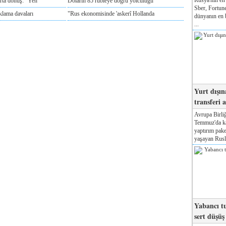
rta dönüş: "Yen
Doların 85 rubleye doğru yolculuğu
Sber, Fortune
klama davaları
"Rus ekonomisinde 'askerî Hollanda
dünyanın en b
...
Yurt dışın
transferi a
Avrupa Birliğ
Temmuz'da kab
yaptırım pake
yaşayan Rusla
Yabancı tu
sert düşüş