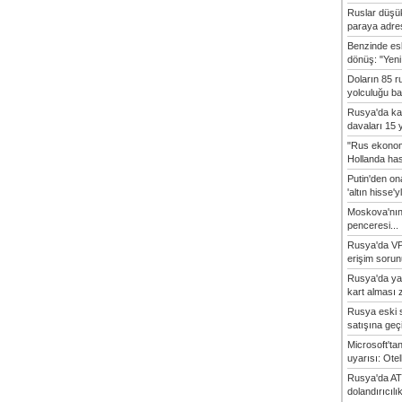
Ruslar düşük
paraya adres
Benzinde es
dönüş: "Yeni 
Doların 85 r
yolculuğu baş
Rusya'da ka
davaları 15 y
"Rus ekonom
Hollanda hasta
Putin'den o
'altın hisse'yl
Moskova'nın
penceresi...
Rusya'da VP
erişim sorun
Rusya'da ya
kart alması z
Rusya eski s
satışına geçic
Microsoft'ta
uyarısı: Otel
Rusya'da AT
dolandırıcılı