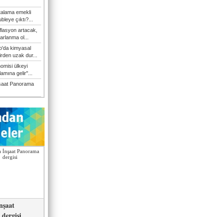
talama emekli
bleye çıktı?...
flasyon artacak,
arlanma ol...
'da kimyasal
irden uzak dur...
omisi ülkeyi
amına gelir"...
şaat Panorama
nşaat
dergisi