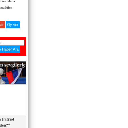
 aralıklarla
 tesadüfen
ar
 Patriot
eden?"