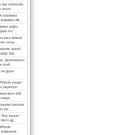
 faiz ortamında
 arıyor...
ki standarta
arabalara dik...
ubleye doğru
ladı mı? ...
ra para aklama
ılın zirves...
isinde 'askerî
lığı' beli...
nay: Şeremetyevo
e özell...
 en güzel
N'lerde yaygın
u yaşanıyor...
bancıların SIM
orlaştı...
tandart benzinin
i izin ...
n 'Rus hacker'
l Wi-Fi ağ...
M'lerde
k katlanarak