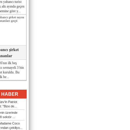
n yabancı turist
lk altı ayında geçen
nemine göre y...
ancı şirket
ananlar
'nın ilk beş
ı sermayeli 3 bin
et kuruldu. Bu
lk be...
I HABER
ev'in Patriot
t: "Bize de...
enin üzerinde
 sektör ...
i Madame Coco
ndan çekiliyo...