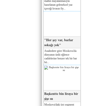
maltın mayalanmasıyla
hazırlanan geleneksel yaz
içeceği kvasın fiy...
"Her şey var, barlar
sokağı yok"
Analistlere göre Moskova'da
dünyanın ünlü eğlence
caddelerine benzer tek bir bar
bö...
Başkentte bin liraya bir
şişe su
Moskova'daki üst segment