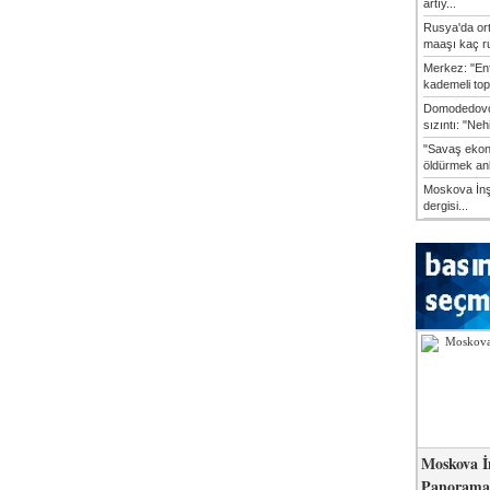
artıy...
Rusya'da or
maaşı kaç ru
Merkez: "En
kademeli top
Domodedovo
sızıntı: "Neh
"Savaş ekon
öldürmek anl
Moskova İn
dergisi...
Moskova İ
Panorama 