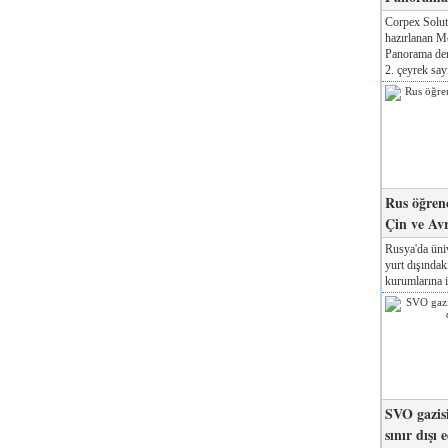
Corpex Solut
hazırlanan M
Panorama der
2. çeyrek sayı
Rus öğrenc
Çin ve Av
Rusya'da üniv
yurt dışında
kurumlarına il
SVO gazisi
sınır dışı 