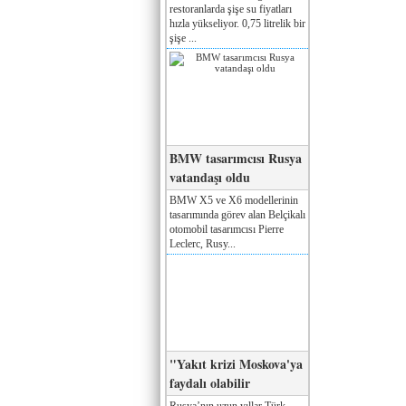
restoranlarda şişe su fiyatları
hızla yükseliyor. 0,75 litrelik bir
şişe ...
BMW tasarımcısı Rusya
vatandaşı oldu
BMW X5 ve X6 modellerinin
tasarımında görev alan Belçikalı
otomobil tasarımcısı Pierre
Leclerc, Rusy...
"Yakıt krizi Moskova'ya
faydalı olabilir
Rusya’nın uzun yıllar Türk