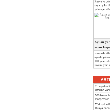
Rusya'ya gele
sayısı yılın i
yılın aynı dö
Açılan yab
sayısı kap
Rusya'da 2026
ayında yabanc
100 yeni şirk
rakam, yılın i
ART
Trump'dan Ki
isteğine yanı
500 bin rubl
maaş veren 8
Türk şirket
Rusya pazarı