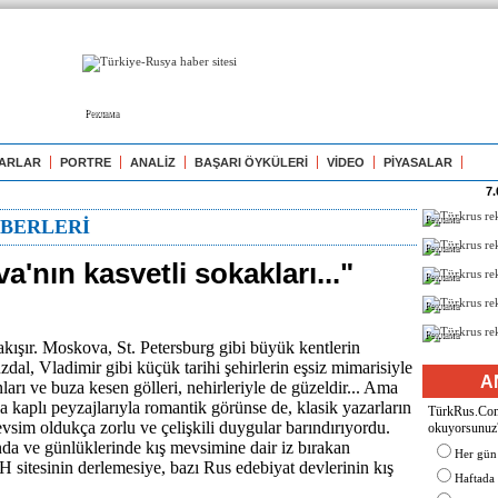
Реклама
ARLAR
PORTRE
ANALİZ
BAŞARI ÖYKÜLERİ
VİDEO
PİYASALAR
7.
Реклама
BERLERİ
Реклама
'nın kasvetli sokakları..."
Реклама
Реклама
Реклама
kışır. Moskova, St. Petersburg gibi büyük kentlerin
uzdal, Vladimir gibi küçük tarihi şehirlerin eşsiz mimarisiyle
A
arı ve buza kesen gölleri, nehirleriyle de güzeldir... Ama
la kaplı peyzajlarıyla romantik görünse de, klasik yazarların
TürkRus.Com'
vsim oldukça zorlu ve çelişkili duygular barındırıyordu.
okuyorsunuz
nda ve günlüklerinde kış mevsimine dair iz bırakan
Her gün
H sitesinin derlemesiye, bazı Rus edebiyat devlerinin kış
Haftada