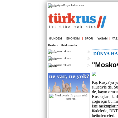
Реклама
GÜNDEM
EKONOMİ
SPOR
YAŞAM
YAZ
Reklam
Hakkımızda
Реклама
DÜNYA HA
Реклама
"Moskova
Реклама
Kış Rusya'ya ya
siluetiyle de, S
de, kayın ormanl
Rus kışları, kar
çoğu için bu me
İşte mektupları
ifadelerle, RBT
betimlemeleri: