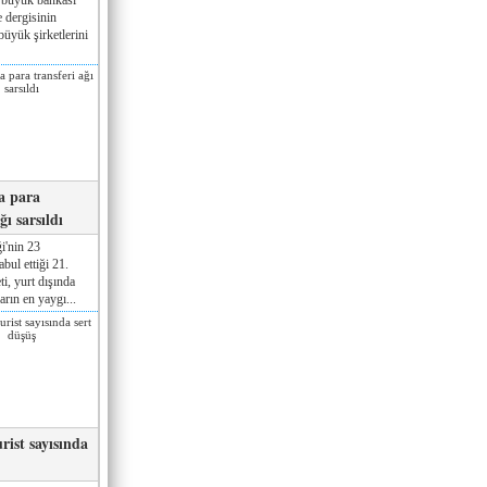
 dergisinin
üyük şirketlerini
a para
ğı sarsıldı
i'nin 23
ul ettiği 21.
ti, yurt dışında
rın en yaygı...
rist sayısında