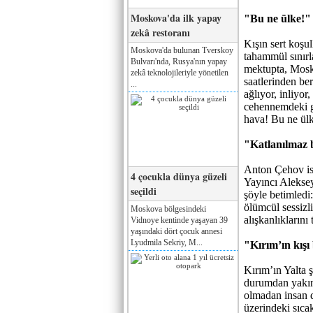
Moskova'da ilk yapay
"Bu ne ülke!"
zekâ restoranı
Kışın sert koşu
Moskova'da bulunan Tverskoy
tahammül sınırla
Bulvarı'nda, Rusya'nın yapay
mektupta, Mosko
zekâ teknolojileriyle yönetilen
saatlerinden ber
...
ağlıyor, inliyor
cehennemdeki g
hava! Bu ne ül
"Katlanılmaz 
Anton Çehov ise
4 çocukla dünya güzeli
Yayıncı Aleksey
seçildi
şöyle betimledi:
ölümcül sessizli
Moskova bölgesindeki
alışkanlıklarını
Vidnoye kentinde yaşayan 39
yaşındaki dört çocuk annesi
Lyudmila Sekriy, M...
"Kırım’ın kışı
Kırım’ın Yalta 
durumdan yakın
olmadan insan do
üzerindeki sıca