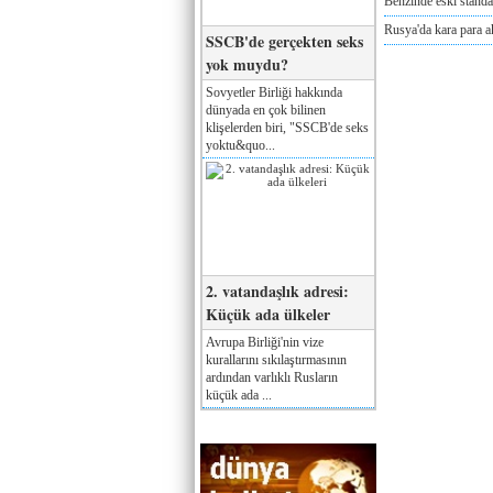
Benzinde eski standa
Rusya'da kara para a
SSCB'de gerçekten seks
yok muydu?
Sovyetler Birliği hakkında
dünyada en çok bilinen
klişelerden biri, "SSCB'de seks
yoktu&quo...
2. vatandaşlık adresi:
Küçük ada ülkeler
Avrupa Birliği'nin vize
kurallarını sıkılaştırmasının
ardından varlıklı Rusların
küçük ada ...