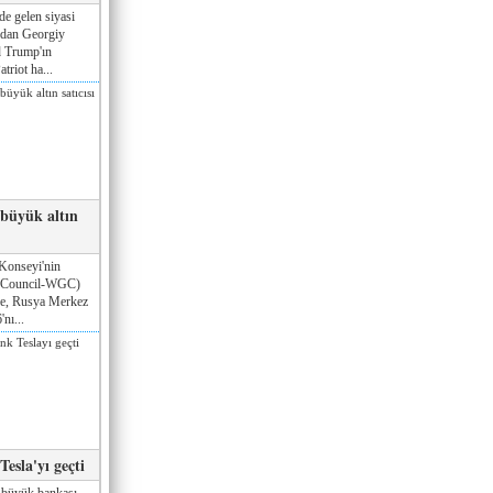
de gelen siyasi
ndan Georgiy
 Trump'ın
triot ha...
 büyük altın
Konseyi'nin
 Council-WGC)
öre, Rusya Merkez
nı...
esla'yı geçti
 büyük bankası