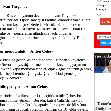
Düzensiz
 - Ivan Turgenev
İlk kez;
burdayım!
lları, Rus edebiyatının devlerinden Ivan Turgenev’in
rını zorladı. Opera sanatçısı Pauline Viardot’a yazdığı bir
Sonuçl
va'nın kışını şu sözlerle tasvir etti: “Sabahın erken
i bir kar fırtınası esiyor, Moskova’nın kasvetli sokaklarında
, uluyor – penceremin altındaki ağaçların dalları,
ünahkarlar gibi birbirine dolanmış ve bükülmüş. Bu ne
ke!”
bir monotonluk" - Anton Çehov
 kırsalda geçen kışların monotonluğundan şikayetçiydi.
 Suvorin’e yazdığı bir mektubunda, kırsal kış yaşamını
 “Karla kaplı monoton tepeler, çıplak ağaçlar, uzun geceler,
k – hepsi tembelliği, ilgisizliği ve bol bol yeme içme
 teşvik ediyor.”
 bile yoruyor" - Anton Çehov
şehrinde daha ılıman bir kış geçirirken bile Çehov bu
mayı ihmal etmedi: “Burada, kutsal Yalta’da mektup
"Trump'ın
narak ölebilir. Boşluk, aptalca bir kış ve sürekli sıfırın
dönüşü n
klık insanı çabucak yorabilir. Sanırım kış 10 yıldır devam