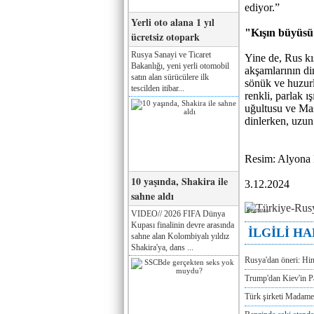
ediyor.”
Yerli oto alana 1 yıl
"Kışın büyüsü
ücretsiz otopark
Rusya Sanayi ve Ticaret
Yine de, Rus k
Bakanlığı, yeni yerli otomobil
akşamlarının din
satın alan sürücülere ilk
sönük ve huzurl
tescilden itibar...
renkli, parlak ış
uğultusu ve Mas
dinlerken, uzun
Resim: Alyona 
10 yaşında, Shakira ile
3.12.2024
sahne aldı
Реклама
VIDEO// 2026 FIFA Dünya
Kupası finalinin devre arasında
İLGİLİ H
sahne alan Kolombiyalı yıldız
Shakira'ya, dans ...
Rusya'dan öneri: Hi
Trump'dan Kiev'in Pa
Türk şirketi Madam