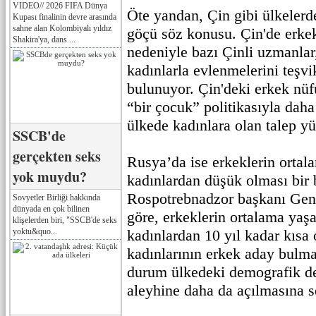
VIDEO// 2026 FIFA Dünya
Öte yandan, Çin gibi ülkelerde
Kupası finalinin devre arasında
sahne alan Kolombiyalı yıldız
göçü söz konusu. Çin'de erkek
Shakira'ya, dans ...
nedeniyle bazı Çinli uzmanlar
kadınlarla evlenmelerini teşv
bulunuyor. Çin'deki erkek nüfu
“bir çocuk” politikasıyla dah
ülkede kadınlara olan talep y
SSCB'de
gerçekten seks
Rusya’da ise erkeklerin ortal
yok muydu?
kadınlardan düşük olması bir
Rospotrebnadzor başkanı Gen
Sovyetler Birliği hakkında
dünyada en çok bilinen
göre, erkeklerin ortalama yaş
klişelerden biri, "SSCB'de seks
yoktu&quo...
kadınlardan 10 yıl kadar kısa
kadınlarının erkek aday bulmas
durum ülkedeki demografik de
aleyhine daha da açılmasına s