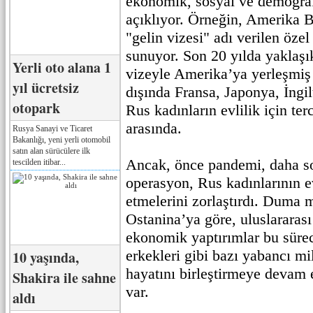
ekonomik, sosyal ve demograf
açıklıyor. Örneğin, Amerika Bi
"gelin vizesi" adı verilen özel
sunuyor. Son 20 yılda yaklaşı
Yerli oto alana 1
vizeyle Amerika’ya yerleşmi
yıl ücretsiz
dışında Fransa, Japonya, İngi
otopark
Rus kadınların evlilik için terc
arasında.
Rusya Sanayi ve Ticaret
Bakanlığı, yeni yerli otomobil
satın alan sürücülere ilk
Ancak, önce pandemi, daha so
tescilden itibar...
operasyon, Rus kadınlarının e
etmelerini zorlaştırdı. Duma m
Ostanina’ya göre, uluslararası
ekonomik yaptırımlar bu sürec
erkekleri gibi bazı yabancı mil
10 yaşında,
hayatını birleştirmeye devam 
Shakira ile sahne
var.
aldı