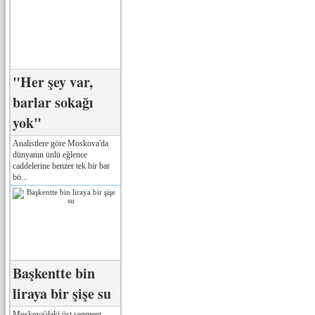
"Her şey var,
barlar sokağı
yok"
Analistlere göre Moskova'da
dünyanın ünlü eğlence
caddelerine benzer tek bir bar
bö...
Başkentte bin
liraya bir şişe su
Moskova'daki üst segment