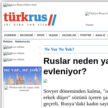
Реклама
Реклама
GÜNDEM
EKONOMİ
SPOR
YAŞAM
YAZARLAR
PORTRE
ANALİZ
Reklam
Hakkımızda
Реклама
Ne Var Ne Yok?
Реклама
Ruslar neden ya
Реклама
evleniyor?
Sovyet döneminden kalma, "o
erkek düşer" sözünü içeren şa
geçerli. Rusya’daki kadın sayı