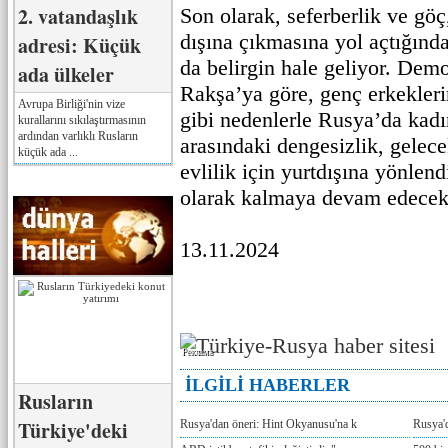
2. vatandaşlık
Son olarak, seferberlik ve göç
dışına çıkmasına yol açtığınd
adresi: Küçük
da belirgin hale geliyor. Dem
ada ülkeler
Rakşa’ya göre, genç erkeklerin
Avrupa Birliği'nin vize
gibi nedenlerle Rusya’da kadı
kurallarını sıkılaştırmasının
ardından varlıklı Rusların
arasındaki dengesizlik, gelece
küçük ada ...
evlilik için yurtdışına yönlen
olarak kalmaya devam edecek
13.11.2024
Реклама
İLGİLİ HABERLER
Rusların
Türkiye'deki
Rusya'dan öneri: Hint Okyanusu'na k
Rusya'd