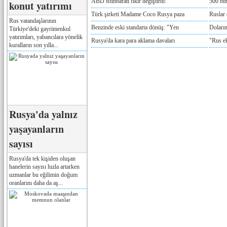
ABD istihbaratı fikir değiştirdi: "
500 bin
konut yatırımı
Türk şirketi Madame Coco Rusya paza
Ruslar 
Rus vatandaşlarının
Benzinde eski standarta dönüş: "Yen
Doların
Türkiye'deki gayrimenkul
yatırımları, yabancılara yönelik
Rusya'da kara para aklama davaları
"Rus e
kuralların son yılla...
Rusya'da yalnız
yaşayanların
sayısı
Rusya'da tek kişiden oluşan
hanelerin sayısı hızla artarken
uzmanlar bu eğilimin doğum
oranlarını daha da aş...