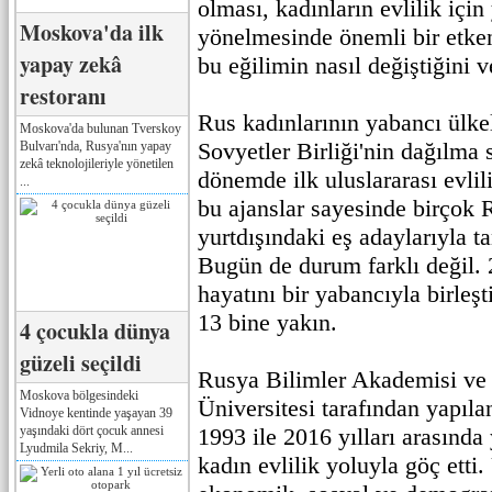
olması, kadınların evlilik için
Moskova'da ilk
yönelmesinde önemli bir etke
yapay zekâ
bu eğilimin nasıl değiştiğini v
restoranı
Rus kadınlarının yabancı ülkel
Moskova'da bulunan Tverskoy
Sovyetler Birliği'nin dağılma 
Bulvarı'nda, Rusya'nın yapay
zekâ teknolojileriyle yönetilen
dönemde ilk uluslararası evlil
...
bu ajanslar sayesinde birçok 
yurtdışındaki eş adaylarıyla t
Bugün de durum farklı değil.
hayatını bir yabancıyla birleşt
13 bine yakın.
4 çocukla dünya
güzeli seçildi
Rusya Bilimler Akademisi ve
Moskova bölgesindeki
Üniversitesi tarafından yapıla
Vidnoye kentinde yaşayan 39
yaşındaki dört çocuk annesi
1993 ile 2016 yılları arasında
Lyudmila Sekriy, M...
kadın evlilik yoluyla göç ett