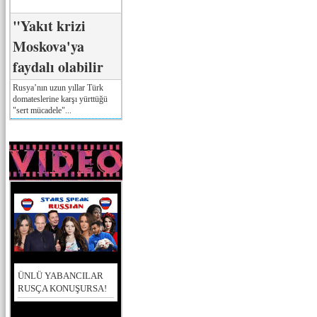
"Yakıt krizi
Moskova'ya
faydalı olabilir
Rusya’nın uzun yıllar Türk
domateslerine karşı yürttüğü
"sert mücadele"...
ÜNLÜ YABANCILAR
RUSÇA KONUŞURSA!