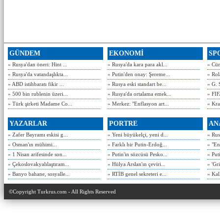
GÜNDEM
EKONOMİ
SP
» Rusya'dan öneri: Hint ...
» Rusya'da kara para akl...
» Cün
» Rusya'da vatandaşlıkta...
» Putin'den onay: Şereme...
» Rol
» ABD istihbaratı fikir ...
» Rusya eski standart be...
» G. 
» 500 bin rublenin üzeri...
» Rusya'da ortalama emek...
» FIF
» Türk şirketi Madame Co...
» Merkez: "Enflasyon art...
» Kra
YAZARLAR
PORTRE
AN
» Zafer Bayramı eskisi g...
» Yeni büyükelçi, yeni d...
» Rusy
» Osman'ın mühimi...
» Farklı bir Putin-Erdoğ...
» "En
» 1 Nisan arifesinde son...
» Putin'in sözcüsü Pesko...
» Put
» Çekoslovakyalılaştıram...
» Hülya Arslan'ın çeviri...
» 'Gri
» Banyo bahane, sosyalle...
» RTİB genel sekreteri e...
» Kal
©Copyright Turkrus.com - All Rights Reserved