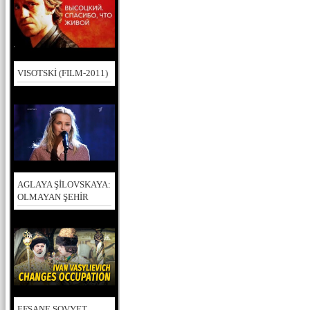
VISOTSKİ (FILM-2011)
AGLAYA ŞİLOVSKAYA:
OLMAYAN ŞEHİR
EFSANE SOVYET