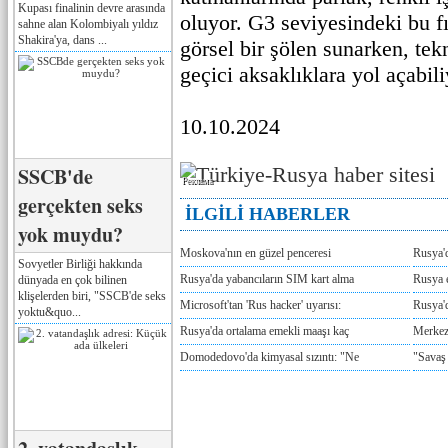
Kupası finalinin devre arasında
oluyor. G3 seviyesindeki bu fır
sahne alan Kolombiyalı yıldız
Shakira'ya, dans ...
görsel bir şölen sunarken, tek
geçici aksaklıklara yol açabili
10.10.2024
SSCB'de
Реклама
gerçekten seks
İLGİLİ HABERLER
yok muydu?
Moskova'nın en güzel penceresi
Rusya'
Sovyetler Birliği hakkında
Rusya'da yabancıların SIM kart alma
Rusya e
dünyada en çok bilinen
klişelerden biri, "SSCB'de seks
Microsoft'tan 'Rus hacker' uyarısı:
Rusya'd
yoktu&quo...
Rusya'da ortalama emekli maaşı kaç
Merkez
Domodedovo'da kimyasal sızıntı: "Ne
"Savaş