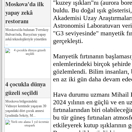
"kuzey ışıkları"nı (aurora bore
Moskova'da ilk
buldu. Bu doğal ışık gösterisi
yapay zekâ
Akademisi Uzay Araştırmalar
restoranı
Astronomisi Laboratuvarı veril
Moskova'da bulunan Tverskoy
"G3 seviyesinde" manyetik fır
Bulvarı'nda, Rusya'nın yapay
zekâ teknolojileriyle yönetilen
gerçekleşti.
...
Manyetik fırtınanın başlamasıy
enlemlerindeki birçok şehirde
gözlemlendi. Bilim insanları, 
en az iki gün daha devam ede
4 çocukla dünya
güzeli seçildi
Hava durumu uzmanı Mihail Le
2024 yılının en güçlü ve en 
Moskova bölgesindeki
Vidnoye kentinde yaşayan 39
fırtınalarından biri olabileceği
yaşındaki dört çocuk annesi
Lyudmila Sekriy, M...
bu tür güneş fırtınaları atmos
etkileyerek kutup ışıklarının 