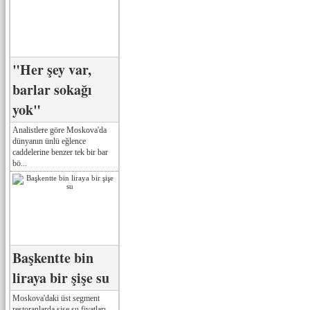
"Her şey var,
barlar sokağı
yok"
Analistlere göre Moskova'da
dünyanın ünlü eğlence
caddelerine benzer tek bir bar
bö...
Başkentte bin
liraya bir şişe su
Moskova'daki üst segment
restoranlarda şişe su fiyatları