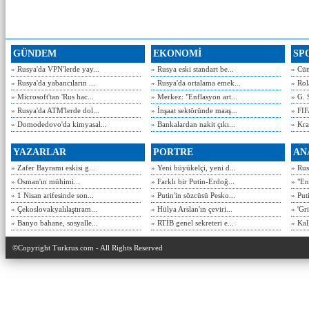
GÜNDEM
EKONOMİ
SP
» Rusya'da VPN'lerde yay...
» Rusya eski standart be...
» Cün
» Rusya'da yabancıların ...
» Rusya'da ortalama emek...
» Rol
» Microsoft'tan 'Rus hac...
» Merkez: "Enflasyon art...
» G. 
» Rusya'da ATM'lerde dol...
» İnşaat sektöründe maaş...
» FIF
» Domodedovo'da kimyasal...
» Bankalardan nakit çıkı...
» Kra
YAZARLAR
PORTRE
AN
» Zafer Bayramı eskisi g...
» Yeni büyükelçi, yeni d...
» Rusy
» Osman'ın mühimi...
» Farklı bir Putin-Erdoğ...
» "En
» 1 Nisan arifesinde son...
» Putin'in sözcüsü Pesko...
» Put
» Çekoslovakyalılaştıram...
» Hülya Arslan'ın çeviri...
» 'Gri
» Banyo bahane, sosyalle...
» RTİB genel sekreteri e...
» Kal
©Copyright Turkrus.com - All Rights Reserved