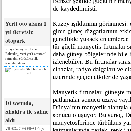
Benzer şekilde güçlü bir many
de kaydedilmişti.
Yerli oto alana 1
Kuzey ışıklarının görünmesi,
giren güneş rüzgarlarının etki
yıl ücretsiz
genellikle yüksek enlemlerde
otopark
tür güçlü manyetik fırtınalar 
Rusya Sanayi ve Ticaret
daha güney bölgelerinde bile 
Bakanlığı, yeni yerli otomobil
satın alan sürücülere ilk
izlenebiliyr. Bu fırtınalar sıra
tescilden itibar...
cihazlar, radyo dalgaları ve el
üzerinde geçici etkiler de yaşa
Manyetik fırtınalar, güneşte 
patlamalar sonucu uzaya yayıl
10 yaşında,
Dünya’nın manyetik alanıyla 
Shakira ile sahne
sonucu oluşuyor. Bu süreç, D
aldı
manyetosferinde türbülans yar
katmanlarında parlak, renkli ı
VIDEO// 2026 FIFA Dünya