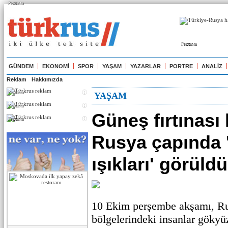
Реклама
Реклама
GÜNDEM
EKONOMİ
SPOR
YAŞAM
YAZARLAR
PORTRE
ANALİZ
Reklam
Hakkımızda
Реклама
YAŞAM
Реклама
Güneş fırtınası
Реклама
Rusya çapında 
ışıkları' görüldü
10 Ekim perşembe akşamı, Rus
bölgelerindeki insanlar gökyü