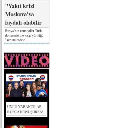
"Yakıt krizi
Moskova'ya
faydalı olabilir
Rusya’nın uzun yıllar Türk
domateslerine karşı yürttüğü
"sert mücadele"...
ÜNLÜ YABANCILAR
RUSÇA KONUŞURSA!