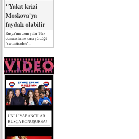
"Yakıt krizi
Moskova'ya
faydalı olabilir
Rusya’nın uzun yıllar Türk
domateslerine karşı yürttüğü
"sert mücadele"...
ÜNLÜ YABANCILAR
RUSÇA KONUŞURSA!