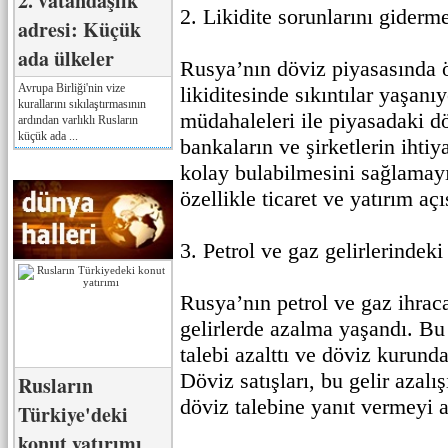
2. vatandaşlık
2. Likidite sorunlarını giderm
adresi: Küçük
ada ülkeler
Rusya’nın döviz piyasasında ö
Avrupa Birliği'nin vize
likiditesinde sıkıntılar yaşan
kurallarını sıkılaştırmasının
müdahaleleri ile piyasadaki dö
ardından varlıklı Rusların
küçük ada ...
bankaların ve şirketlerin ihti
kolay bulabilmesini sağlamayı
özellikle ticaret ve yatırım aç
3. Petrol ve gaz gelirlerindeki
Rusya’nın petrol ve gaz ihraca
gelirlerde azalma yaşandı. Bu
talebi azalttı ve döviz kurunda
Döviz satışları, bu gelir azal
Rusların
döviz talebine yanıt vermeyi 
Türkiye'deki
konut yatırımı