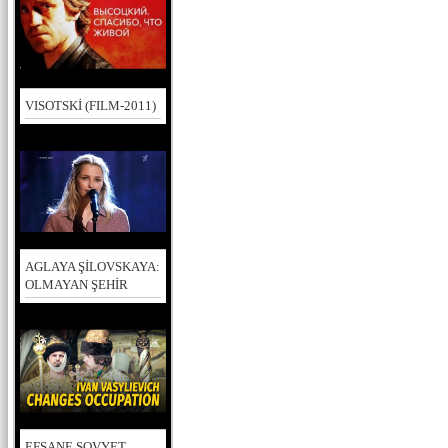
VISOTSKİ (FILM-2011)
AGLAYA ŞİLOVSKAYA:
OLMAYAN ŞEHİR
EFSANE SOVYET