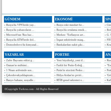
GÜNDEM
EKONOMİ
SP
» Rusya'da VPN'lerde yay...
» Rusya eski standart be...
» Cün
» Rusya'da yabancıların ...
» Rusya'da ortalama emek...
» Rol
» Microsoft'tan 'Rus hac...
» Merkez: "Enflasyon art...
» G. 
» Rusya'da ATM'lerde dol...
» İnşaat sektöründe maaş...
» FIF
» Domodedovo'da kimyasal...
» Bankalardan nakit çıkı...
» Kra
YAZARLAR
PORTRE
AN
» Zafer Bayramı eskisi g...
» Yeni büyükelçi, yeni d...
» Rusy
» Osman'ın mühimi...
» Farklı bir Putin-Erdoğ...
» "En
» 1 Nisan arifesinde son...
» Putin'in sözcüsü Pesko...
» Put
» Çekoslovakyalılaştıram...
» Hülya Arslan'ın çeviri...
» 'Gri
» Banyo bahane, sosyalle...
» RTİB genel sekreteri e...
» Kal
©Copyright Turkrus.com - All Rights Reserved