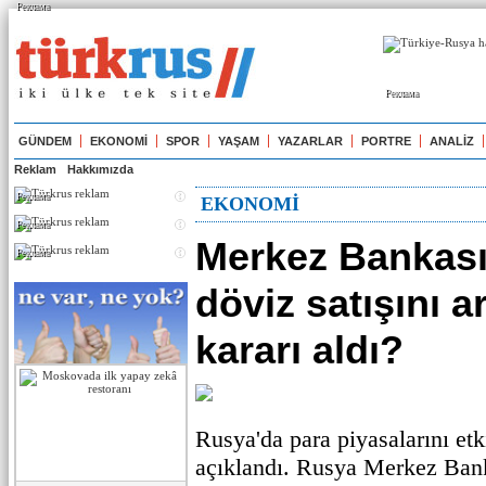
Реклама
Реклама
GÜNDEM
EKONOMİ
SPOR
YAŞAM
YAZARLAR
PORTRE
ANALİZ
Reklam
Hakkımızda
Реклама
EKONOMİ
Реклама
Merkez Bankas
Реклама
döviz satışını a
kararı aldı?
Rusya'da para piyasalarını etk
açıklandı. Rusya Merkez Ban