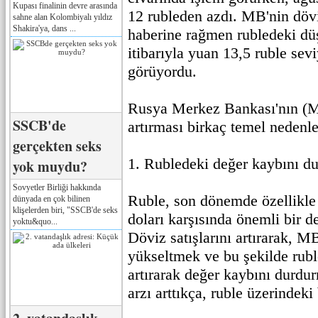
Kupası finalinin devre arasında
12 rubleden azdı. MB'nin döviz
sahne alan Kolombiyalı yıldız
Shakira'ya, dans ...
haberine rağmen rubledeki dü
itibarıyla yuan 13,5 ruble sev
görüyordu.
Rusya Merkez Bankası'nın (MB
SSCB'de
artırması birkaç temel nedenle
gerçekten seks
1. Rubledeki değer kaybını d
yok muydu?
Sovyetler Birliği hakkında
Ruble, son dönemde özellikl
dünyada en çok bilinen
klişelerden biri, "SSCB'de seks
doları karşısında önemli bir d
yoktu&quo...
Döviz satışlarını artırarak, M
yükseltmek ve bu şekilde rubl
artırarak değer kaybını durdu
arzı arttıkça, ruble üzerindeki 