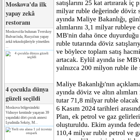
satışlarını 25 kat artırarak iç
Moskova'da ilk
milyar ruble değerinde döviz 
yapay zekâ
ayında Maliye Bakanlığı, günl
restoranı
alımlarını 3,1 milyar rubleye
Moskova'da bulunan Tverskoy
MB'nin daha önce duyurduğu 
Bulvarı'nda, Rusya'nın yapay
zekâ teknolojileriyle yönetilen
ruble tutarında döviz satışları
...
ve böylece toplam satış hacm
artacak. Eylül ayında ise MB'n
yalnızca 200 milyon ruble ile s
Maliye Bakanlığı'nın açıklam
4 çocukla dünya
ayında döviz ve altın alımları
güzeli seçildi
tutar 71,8 milyar ruble olacak
6 Kasım 2024 tarihleri arasınd
Moskova bölgesindeki
Vidnoye kentinde yaşayan 39
Plan, ek petrol ve gaz gelirle
yaşındaki dört çocuk annesi
Lyudmila Sekriy, M...
oluşturuldu. Ekim ayında fede
110,4 milyar ruble petrol ve g