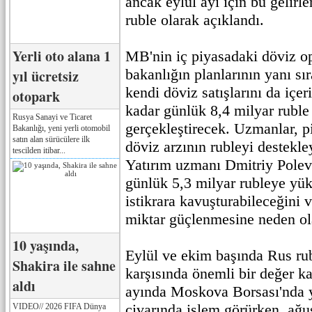
ancak eylül ayı için bu gelirl
ruble olarak açıklandı.
Yerli oto alana 1
MB'nin iç piyasadaki döviz op
bakanlığın planlarının yanı s
yıl ücretsiz
kendi döviz satışlarını da içe
otopark
kadar günlük 8,4 milyar ruble 
Rusya Sanayi ve Ticaret
gerçekleştirecek. Uzmanlar, p
Bakanlığı, yeni yerli otomobil
satın alan sürücülere ilk
döviz arzının rubleyi destekley
tescilden itibar...
Yatırım uzmanı Dmitriy Polevo
günlük 5,3 milyar rubleye yük
istikrara kavuşturabileceğini 
miktar güçlenmesine neden ol
10 yaşında,
Eylül ve ekim başında Rus rub
Shakira ile sahne
karşısında önemli bir değer k
aldı
ayında Moskova Borsası'nda y
civarında işlem görürken, ağu
VIDEO// 2026 FIFA Dünya