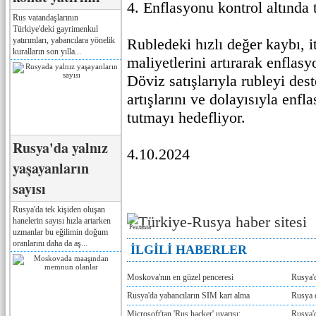
4. Enflasyonu kontrol altında 
Rus vatandaşlarının
Türkiye'deki gayrimenkul
yatırımları, yabancılara yönelik
Rubledeki hızlı değer kaybı, i
kuralların son yılla...
maliyetlerini artırarak enflasy
Döviz satışlarıyla rubleyi des
artışlarını ve dolayısıyla enfl
tutmayı hedefliyor.
Rusya'da yalnız
4.10.2024
yaşayanların
sayısı
Rusya'da tek kişiden oluşan
hanelerin sayısı hızla artarken
Реклама
uzmanlar bu eğilimin doğum
oranlarını daha da aş...
İLGİLİ HABERLER
Moskova'nın en güzel penceresi
Rusya'
Rusya'da yabancıların SIM kart alma
Rusya e
Microsoft'tan 'Rus hacker' uyarısı:
Rusya'd