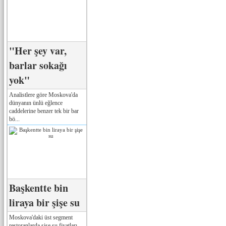
"Her şey var,
barlar sokağı
yok"
Analistlere göre Moskova'da
dünyanın ünlü eğlence
caddelerine benzer tek bir bar
bö...
Başkentte bin
liraya bir şişe su
Moskova'daki üst segment
restoranlarda şişe su fiyatları