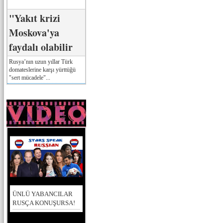
"Yakıt krizi
Moskova'ya
faydalı olabilir
Rusya’nın uzun yıllar Türk
domateslerine karşı yürttüğü
"sert mücadele"...
ÜNLÜ YABANCILAR
RUSÇA KONUŞURSA!