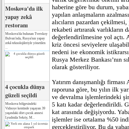
haberine göre bu durum, yaban
Moskova'da ilk
yapılan anlaşmaların azalması
yapay zekâ
alıcıların pazardan çekilmesi, 
restoranı
rekabeti artırarak varlıkların
Moskova'da bulunan Tverskoy
değerlendirilmesine yol açtı. 
Bulvarı'nda, Rusya'nın yapay
zekâ teknolojileriyle yönetilen
kriz öncesi seviyelere ulaşab
...
nedeni ise ekonomik istikrarsı
Rusya Merkez Bankası’nın sıkı
olarak gösteriliyor.
Yatırım danışmanlığı firması 
4 çocukla dünya
raporuna göre, bu yılın ilk ya
güzeli seçildi
ve devralma işlemlerindeki şirk
5 katı kadar değerlendirildi. G
Moskova bölgesindeki
Vidnoye kentinde yaşayan 39
kat arasında değişiyordu. Yaba
yaşındaki dört çocuk annesi
Lyudmila Sekriy, M...
işlemler ise ortalama %50 ind
gerçekleştiriliyor. Bu da yaban