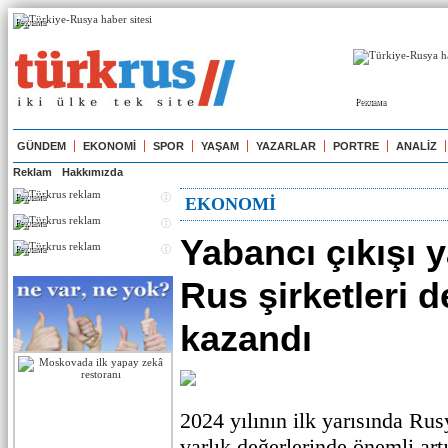
Реклама
Реклама
GÜNDEM
EKONOMİ
SPOR
YAŞAM
YAZARLAR
PORTRE
ANALİZ
Reklam
Hakkımızda
Реклама
EKONOMİ
Реклама
Yabancı çıkışı 
Реклама
Rus şirketleri 
kazandı
2024 yılının ilk yarısında Rusy
varlık değerlerinde önemli ar