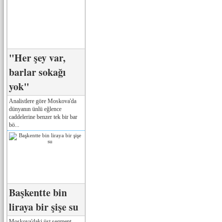
"Her şey var,
barlar sokağı
yok"
Analistlere göre Moskova'da
dünyanın ünlü eğlence
caddelerine benzer tek bir bar
bö...
Başkentte bin
liraya bir şişe su
Moskova'daki üst segment