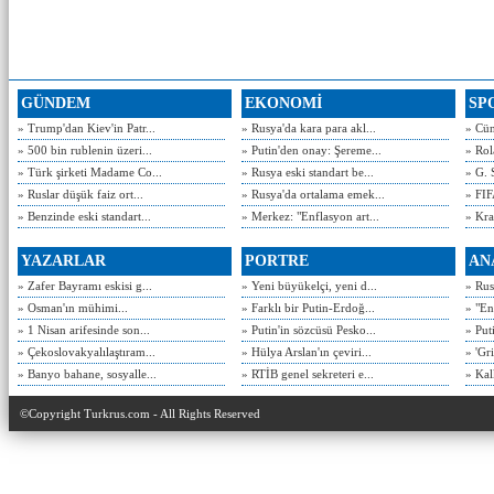
GÜNDEM
EKONOMİ
SP
» Trump'dan Kiev'in Patr...
» Rusya'da kara para akl...
» Cün
» 500 bin rublenin üzeri...
» Putin'den onay: Şereme...
» Rol
» Türk şirketi Madame Co...
» Rusya eski standart be...
» G. 
» Ruslar düşük faiz ort...
» Rusya'da ortalama emek...
» FIF
» Benzinde eski standart...
» Merkez: "Enflasyon art...
» Kra
YAZARLAR
PORTRE
AN
» Zafer Bayramı eskisi g...
» Yeni büyükelçi, yeni d...
» Rusy
» Osman'ın mühimi...
» Farklı bir Putin-Erdoğ...
» "En
» 1 Nisan arifesinde son...
» Putin'in sözcüsü Pesko...
» Put
» Çekoslovakyalılaştıram...
» Hülya Arslan'ın çeviri...
» 'Gri
» Banyo bahane, sosyalle...
» RTİB genel sekreteri e...
» Kal
©Copyright Turkrus.com - All Rights Reserved