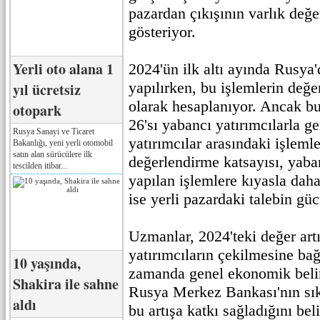
pazardan çıkışının varlık değ
gösteriyor.
Yerli oto alana 1
2024'ün ilk altı ayında Rusya
yapılırken, bu işlemlerin değe
yıl ücretsiz
olarak hesaplanıyor. Ancak bu
otopark
26'sı yabancı yatırımcılarla ger
Rusya Sanayi ve Ticaret
yatırımcılar arasındaki işlemle
Bakanlığı, yeni yerli otomobil
satın alan sürücülere ilk
değerlendirme katsayısı, yaban
tescilden itibar...
yapılan işlemlere kıyasla dah
ise yerli pazardaki talebin gü
Uzmanlar, 2024'teki değer art
yatırımcıların çekilmesine bağ
10 yaşında,
zamanda genel ekonomik belirs
Shakira ile sahne
Rusya Merkez Bankası'nın sıkı
aldı
bu artışa katkı sağladığını beli