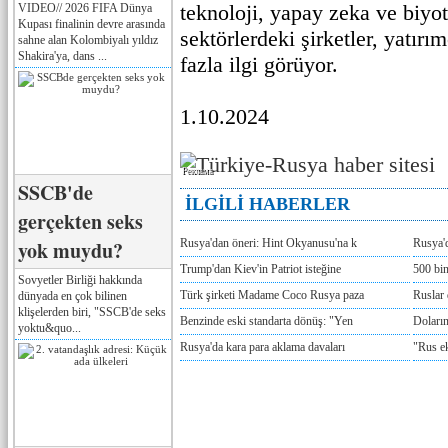
teknoloji, yapay zeka ve biyote
VIDEO// 2026 FIFA Dünya
Kupası finalinin devre arasında
sektörlerdeki şirketler, yatırı
sahne alan Kolombiyalı yıldız
Shakira'ya, dans ...
fazla ilgi görüyor.
1.10.2024
Реклама
SSCB'de
İLGİLİ HABERLER
gerçekten seks
yok muydu?
Rusya'dan öneri: Hint Okyanusu'na k
Rusya'd
Trump'dan Kiev'in Patriot isteğine
500 bin
Sovyetler Birliği hakkında
Türk şirketi Madame Coco Rusya paza
Ruslar 
dünyada en çok bilinen
klişelerden biri, "SSCB'de seks
Benzinde eski standarta dönüş: "Yen
Doların
yoktu&quo...
Rusya'da kara para aklama davaları
"Rus e