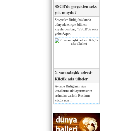
SSCB'de gerçekten seks
yok muydu?
Sovyetler Birliği hakkında
dünyada en çok bilinen
klişelerden biri, "SSCB'de seks
yoktu&quo...
2. vatandaşlık adresi:
Küçük ada ülkeler
Avrupa Birliği'nin vize
kurallarını sıkılaştırmasının
ardından varlıklı Rusların
küçük ada ...