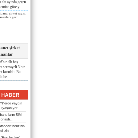
lk altı ayında geçen
nemine göre y...
ancı şirket
ananlar
'nın ilk beş
ı sermayeli 3 bin
et kuruldu. Bu
lk be...
I HABER
N'lerde yaygın
u yaşanıyor...
bancıların SIM
orlaştı...
tandart benzinin
i izin ...
n 'Rus hacker'