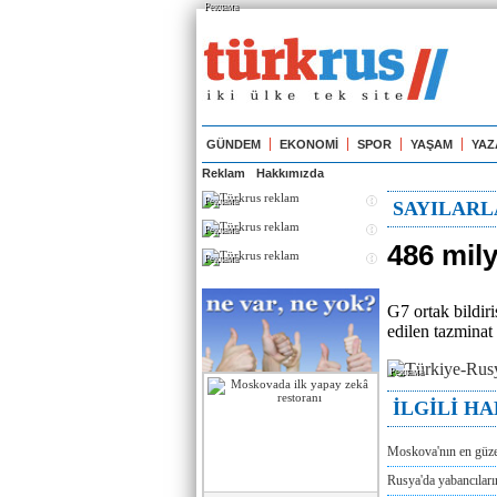
Реклама
GÜNDEM
EKONOMİ
SPOR
YAŞAM
YAZ
Reklam
Hakkımızda
Реклама
SAYILARL
Реклама
486 mily
Реклама
G7 ortak bildir
edilen tazminat
Реклама
İLGİLİ H
Moskova'nın en güze
Rusya'da yabancılar