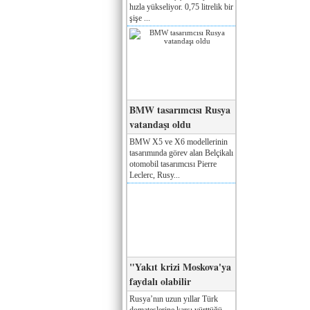
hızla yükseliyor. 0,75 litrelik bir
şişe ...
BMW tasarımcısı Rusya
vatandaşı oldu
BMW X5 ve X6 modellerinin
tasarımında görev alan Belçikalı
otomobil tasarımcısı Pierre
Leclerc, Rusy...
"Yakıt krizi Moskova'ya
faydalı olabilir
Rusya’nın uzun yıllar Türk
domateslerine karşı yürttüğü