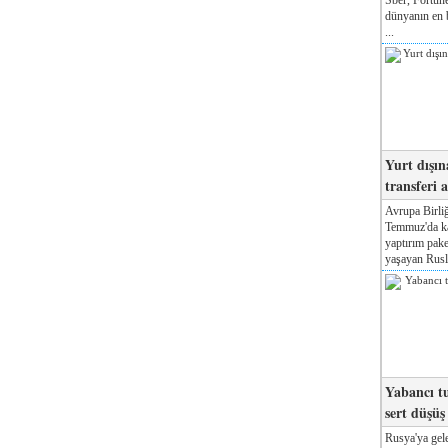
dünyanın en b
...
Yurt dışın
transferi a
Avrupa Birliğ
Temmuz'da kab
yaptırım pake
yaşayan Rusla
Yabancı tu
sert düşüş
Rusya'ya gele