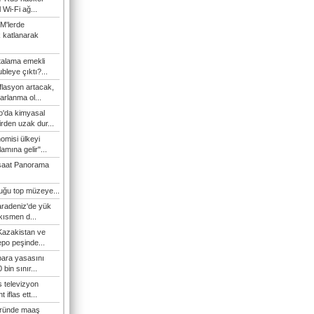
l Wi-Fi ağ...
M'lerde
k katlanarak
talama emekli
bleye çıktı?...
flasyon artacak,
arlanma ol...
'da kimyasal
irden uzak dur...
omisi ülkeyi
amına gelir"...
şaat Panorama
duğu top müzeye...
Karadeniz'de yük
 kısmen d...
Kazakistan ve
epo peşinde...
 para yasasını
 bin sınır...
s televizyon
t iflas ett...
öründe maaş