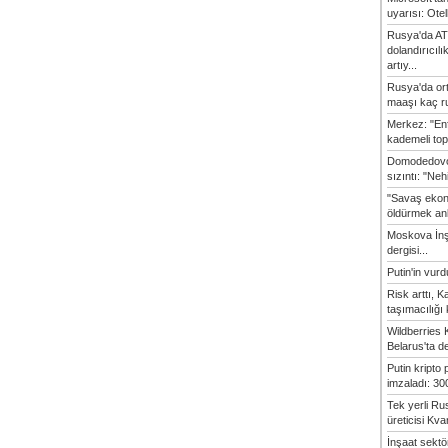
uyarısı: Otel
Rusya'da AT
dolandırıcılı
artıy...
Rusya'da or
maaşı kaç ru
Merkez: "En
kademeli top
Domodedovo
sızıntı: "Neh
"Savaş ekon
öldürmek anl
Moskova İn
dergisi...
Putin'in vur
Risk arttı, 
taşımacılığı
Wildberries 
Belarus'ta d
Putin kripto
imzaladı: 300
Tek yerli Ru
üreticisi Kvan
İnşaat sekt