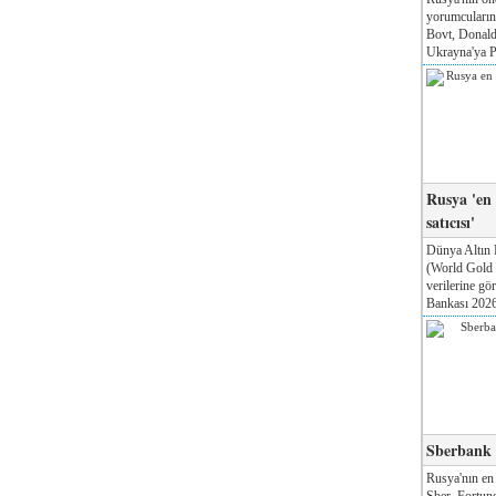
yorumcuları
Bovt, Donald
Ukrayna'ya Pa
Rusya 'en
satıcısı'
Dünya Altın 
(World Gold
verilerine g
Bankası 2026'
Sberbank T
Rusya'nın en
Sber, Fortune