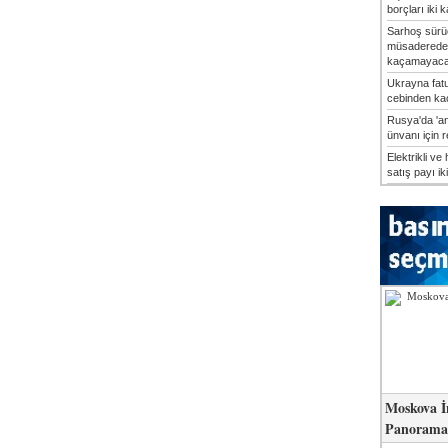
borçları iki k
Sarhoş sürü
müsaderede
kaçamayaca
Ukrayna fatu
cebinden kaç
Rusya'da 'an
ünvanı için 
Elektrikli ve 
satış payı iki
Moskova İ
Panorama 