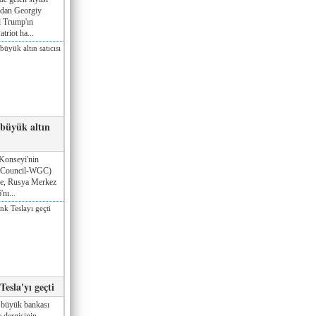
ndan Georgiy
 Trump'ın
triot ha...
 büyük altın
Konseyi'nin
 Council-WGC)
öre, Rusya Merkez
nı...
esla'yı geçti
 büyük bankası
 dergisinin