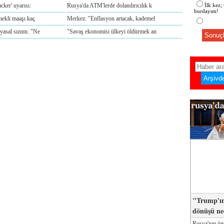
cker' uyarısı:
Rusya'da ATM'lerde dolandırıcılık k
İlk kez;
burdayım!
mekli maaşı kaç
Merkez: "Enflasyon artacak, kademel
sal sızıntı: "Ne
"Savaş ekonomisi ülkeyi öldürmek an
Sonuçl
"Trump'ın
dönüşü n
Rusya'nın ön