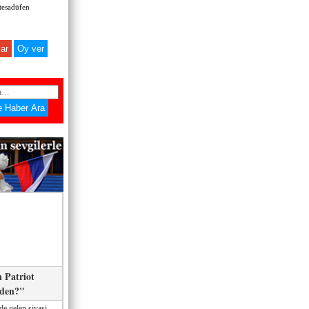
 tesadüfen
ar
 Patriot
eden?"
de gelen siyasi