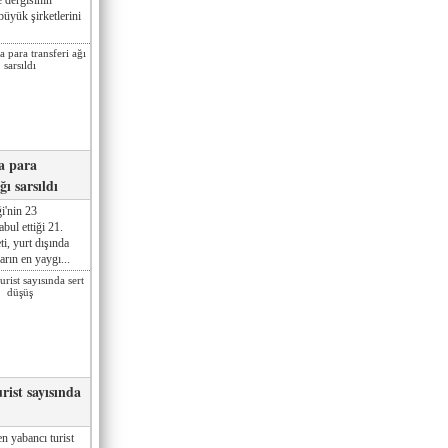
üyük şirketlerini
a para
ğı sarsıldı
i'nin 23
ul ettiği 21.
ti, yurt dışında
rın en yaygı...
rist sayısında
n yabancı turist