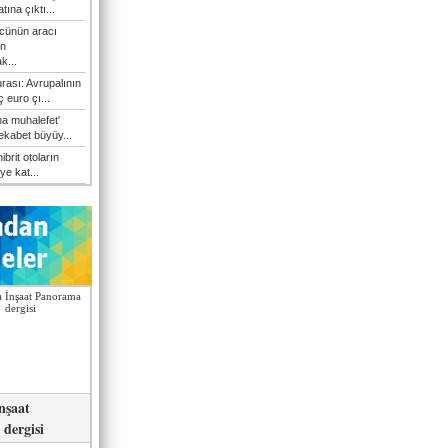
atına çıktı...
cünün aracı
n
k...
rası: Avrupalının
 euro çı...
a muhalefet'
rekabet büyüy...
hibrit otoların
ye kat...
nşaat
dergisi