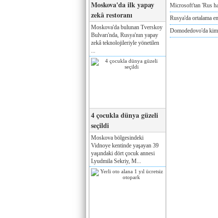
Moskova'da ilk yapay
Microsoft'tan 'Rus ha
zekâ restoranı
Rusya'da ortalama e
Moskova'da bulunan Tverskoy
Domodedovo'da kimya
Bulvarı'nda, Rusya'nın yapay
zekâ teknolojileriyle yönetilen
...
4 çocukla dünya güzeli
seçildi
Moskova bölgesindeki
Vidnoye kentinde yaşayan 39
yaşındaki dört çocuk annesi
Lyudmila Sekriy, M...