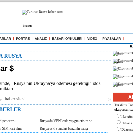
Реклама
ARLAR
PORTRE
ANALİZ
BAŞARI ÖYKÜLERİ
VİDEO
PİYASALAR
6
Реклама
A RUSYA
Реклама
ar $
Реклама
Реклама
isinde, "Rusya'nın Ukrayna'ya ödemesi gerektiği" idda
Реклама
 miktarı.
A
TürkRus.Com'
ABERLER
okuyorsunuz
Her gün
l penceresi
Rusya'da VPN'lerde yaygın erişim so
Haftada
ın SIM kart alma
Rusya eski standart benzinin satışı
Düzensiz