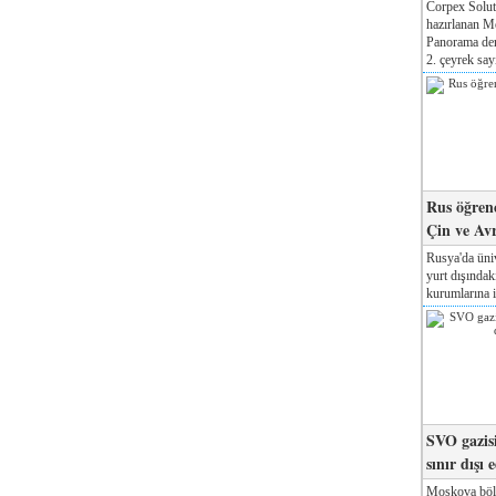
Corpex Solut
hazırlanan M
Panorama der
2. çeyrek sayı
Rus öğrenc
Çin ve Av
Rusya'da üniv
yurt dışında
kurumlarına il
SVO gazisi
sınır dışı 
Moskova böl