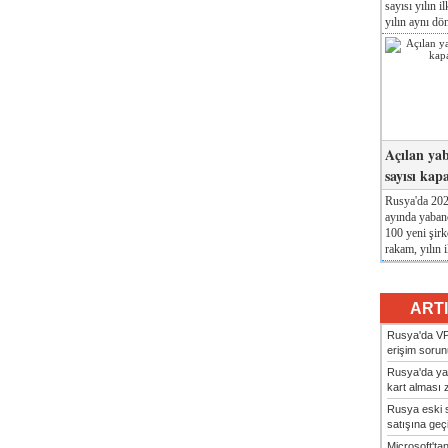
sayısı yılın i
yılın aynı dö
Açılan yab
sayısı kap
Rusya'da 2026
ayında yabanc
100 yeni şirk
rakam, yılın i
ART
Rusya'da VP
erişim sorun
Rusya'da ya
kart alması z
Rusya eski s
satışına geçic
Microsoft'ta