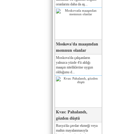
oranlarını daha da aş...
Moskova'da maaşından
memnun olanlar
Moskova'da çalışanların
yalnızca yüzde 4'ü aldığı
maaşın niteliklerine uygun
olduğunu d...
Kvas: Pahalandı,
gözden düştü
Rusya'da çavdar ekmeği veya
maltın mayalanmasıyla