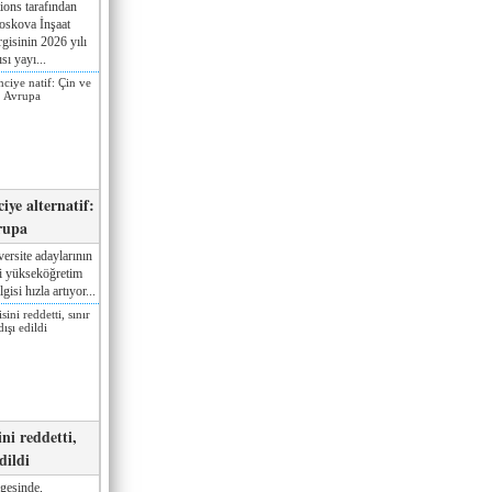
ions tarafından
oskova İnşaat
gisinin 2026 yılı
sı yayı...
iye alternatif:
rupa
ersite adaylarının
ki yükseköğretim
gisi hızla artıyor...
ni reddetti,
edildi
gesinde,