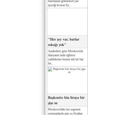
hazırlanan geleneksel yaz
içeceği kvasın fiy...
"Her şey var, barlar
sokağı yok"
Analistlere göre Moskova'da
dünyanın ünlü eğlence
caddelerine benzer tek bir bar
bö...
Başkentte bin liraya bir
şişe su
Moskova'daki üst segment
restoranlarda şişe su fiyatları