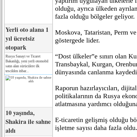
yaptırım uygulayan ülkelerle il
olduğu, ayrıca ülkeden ayrılan
fazla olduğu bölgeler geliyor
Yerli oto alana 1
Moskova, Tataristan, Perm ve 
yıl ücretsiz
göstergede lider.
otopark
“Dost ülkeler”e sınırı olan K
Rusya Sanayi ve Ticaret
Bakanlığı, yeni yerli otomobil
Transbaykal, Kurgan, Orenburg
satın alan sürücülere ilk
dünyasında canlanma kaydedi
tescilden itibar...
Raporun hazırlayıcıları, dijit
politikalarının da Rusya ekon
atlatmasına yardımcı olduğuna 
10 yaşında,
E-ticaretin gelişmiş olduğu bö
Shakira ile sahne
işletme sayısı daha fazla oldu
aldı