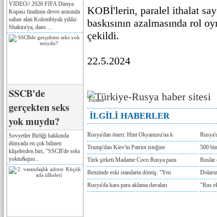
VIDEO// 2026 FIFA Dünya
KOBİ'lerin, paralel ithalat sa
Kupası finalinin devre arasında
sahne alan Kolombiyalı yıldız
baskısının azalmasında rol oy
Shakira'ya, dans ...
çekildi.
22.5.2024
SSCB'de
Реклама
gerçekten seks
İLGİLİ HABERLER
yok muydu?
Rusya'dan öneri: Hint Okyanusu'na k
Rusya'd
Sovyetler Birliği hakkında
dünyada en çok bilinen
Trump'dan Kiev'in Patriot isteğine
500 bin
klişelerden biri, "SSCB'de seks
yoktu&quo...
Türk şirketi Madame Coco Rusya paza
Ruslar 
Benzinde eski standarta dönüş: "Yen
Doların
Rusya'da kara para aklama davaları
"Rus e