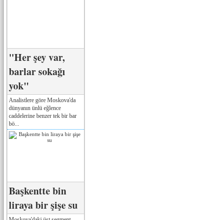
"Her şey var,
barlar sokağı
yok"
Analistlere göre Moskova'da
dünyanın ünlü eğlence
caddelerine benzer tek bir bar
bö...
Başkentte bin
liraya bir şişe su
Moskova'daki üst segment