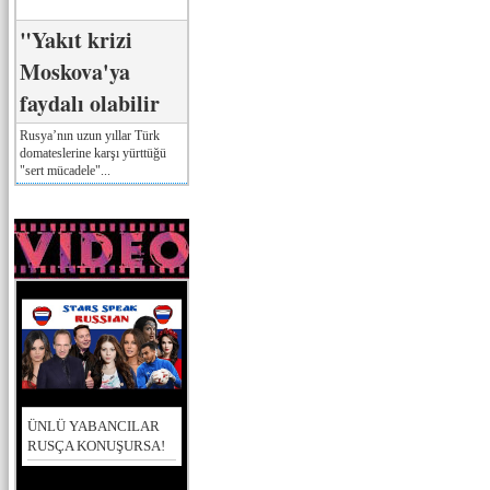
"Yakıt krizi
Moskova'ya
faydalı olabilir
Rusya’nın uzun yıllar Türk
domateslerine karşı yürttüğü
"sert mücadele"...
ÜNLÜ YABANCILAR
RUSÇA KONUŞURSA!