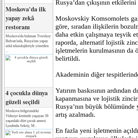
Rusya’dan çıkışının etkilerini
Moskova'da ilk
yapay zekâ
Moskovskiy Komsomolets gaze
restoranı
göre, sıradan ilişkilerin bozul
daha etkin çalışmaya teşvik et
Moskova'da bulunan Tverskoy
raporda, alternatif lojistik zin
Bulvarı'nda, Rusya'nın yapay
zekâ teknolojileriyle yönetilen
işletmelerin kurulmasının da 
...
belirtildi.
Akademinin diğer tespitlerind
Yatırım baskısının ardından dı
4 çocukla dünya
kapanmasına ve lojistik zinci
güzeli seçildi
Rusya’nın büyük bölümünde ye
Moskova bölgesindeki
artış azalmadı.
Vidnoye kentinde yaşayan 39
yaşındaki dört çocuk annesi
Lyudmila Sekriy, M...
En fazla yeni işletmenin açıld