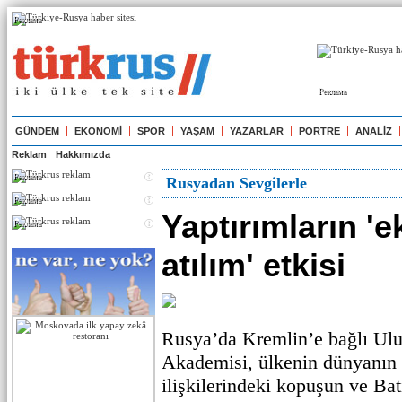
Реклама
Реклама
GÜNDEM
EKONOMİ
SPOR
YAŞAM
YAZARLAR
PORTRE
ANALİZ
Reklam
Hakkımızda
Реклама
Rusyadan Sevgilerle
Реклама
Yaptırımların '
Реклама
atılım' etkisi
Rusya’da Kremlin’e bağlı Ul
Akademisi, ülkenin dünyanın 
ilişkilerindeki kopuşun ve Batı