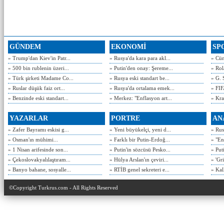
GÜNDEM
EKONOMİ
SP
» Trump'dan Kiev'in Patr...
» Rusya'da kara para akl...
» Cün
» 500 bin rublenin üzeri...
» Putin'den onay: Şereme...
» Rol
» Türk şirketi Madame Co...
» Rusya eski standart be...
» G. 
» Ruslar düşük faiz ort...
» Rusya'da ortalama emek...
» FIF
» Benzinde eski standart...
» Merkez: "Enflasyon art...
» Kra
YAZARLAR
PORTRE
AN
» Zafer Bayramı eskisi g...
» Yeni büyükelçi, yeni d...
» Rusy
» Osman'ın mühimi...
» Farklı bir Putin-Erdoğ...
» "En
» 1 Nisan arifesinde son...
» Putin'in sözcüsü Pesko...
» Put
» Çekoslovakyalılaştıram...
» Hülya Arslan'ın çeviri...
» 'Gri
» Banyo bahane, sosyalle...
» RTİB genel sekreteri e...
» Kal
©Copyright Turkrus.com - All Rights Reserved