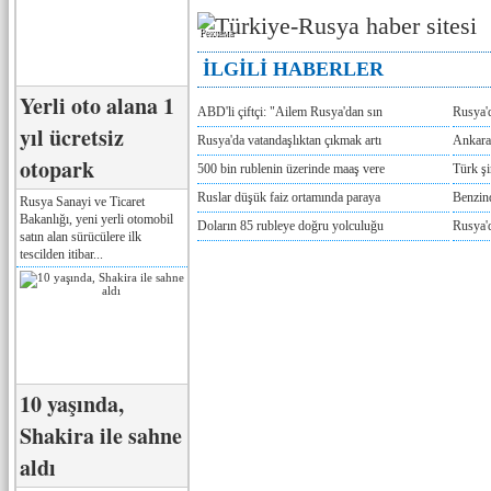
Реклама
İLGİLİ HABERLER
Yerli oto alana 1
ABD'li çiftçi: "Ailem Rusya'dan sın
Rusya'
yıl ücretsiz
Rusya'da vatandaşlıktan çıkmak artı
Ankara
otopark
500 bin rublenin üzerinde maaş vere
Türk ş
Ruslar düşük faiz ortamında paraya
Benzind
Rusya Sanayi ve Ticaret
Bakanlığı, yeni yerli otomobil
Doların 85 rubleye doğru yolculuğu
Rusya'd
satın alan sürücülere ilk
tescilden itibar...
10 yaşında,
Shakira ile sahne
aldı