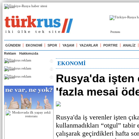
Реклама
Реклама
GÜNDEM
EKONOMİ
SPOR
YAŞAM
YAZARLAR
PORTRE
ANALİZ
Reklam
Hakkımızda
Реклама
EKONOMİ
Реклама
Rusya'da işten 
Реклама
'fazla mesai öde
Rusya'da iş verenler işten çıka
kullanmadıkları “otgul” tabir e
çalışarak geçirdikleri hafta son