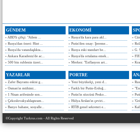
GÜNDEM
EKONOMİ
SP
» ABD'li çiftçi: "Ailem ...
» Rusya'da kara para akl...
» Cün
» Rusya'dan öneri: Hint ...
» Putin'den onay: Şereme...
» Rol
» Rusya'da vatandaşlıkta...
» Rusya eski standart be...
» G. 
» Ankara Karadeniz'de ac...
» Rusya'da ortalama emek...
» FIF
» 500 bin rublenin üzeri...
» Merkez: "Enflasyon art...
» Kra
YAZARLAR
PORTRE
AN
» Zafer Bayramı eskisi g...
» Yeni büyükelçi, yeni d...
» Rusy
» Osman'ın mühimi...
» Farklı bir Putin-Erdoğ...
» "En
» 1 Nisan arifesinde son...
» Putin'in sözcüsü Pesko...
» Put
» Çekoslovakyalılaştıram...
» Hülya Arslan'ın çeviri...
» 'Gri
» Banyo bahane, sosyalle...
» RTİB genel sekreteri e...
» Kal
©Copyright Turkrus.com - All Rights Reserved