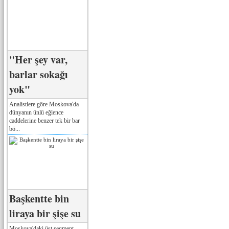
"Her şey var,
barlar sokağı
yok"
Analistlere göre Moskova'da
dünyanın ünlü eğlence
caddelerine benzer tek bir bar
bö...
Başkentte bin
liraya bir şişe su
Moskova'daki üst segment