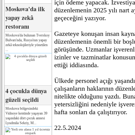
için ödeme yapacak. İzvestiya 
Moskova'da ilk
düzenlemenin 2025 yılı nart a
yapay zekâ
geçeceğini yazıyor.
restoranı
Gazeteye konuşan insan kayna
Moskova'da bulunan Tverskoy
düzenlemenin önemli bir boş
Bulvarı'nda, Rusya'nın yapay
zekâ teknolojileriyle yönetilen
görüşünde. Uzmanlar işverenle
...
izinler ve tazminatlar konusun
ettiği iddiasında.
Ülkede personel açığı yaşandığ
çalışanların haklarının düzen
4 çocukla dünya
nitelikte olduğunu yazdı. Bun
güzeli seçildi
yetersizliğini nedeniyle işvere
Moskova bölgesindeki
hafta sonları da çalıştırıyor.
Vidnoye kentinde yaşayan 39
yaşındaki dört çocuk annesi
Lyudmila Sekriy, M...
22.5.2024