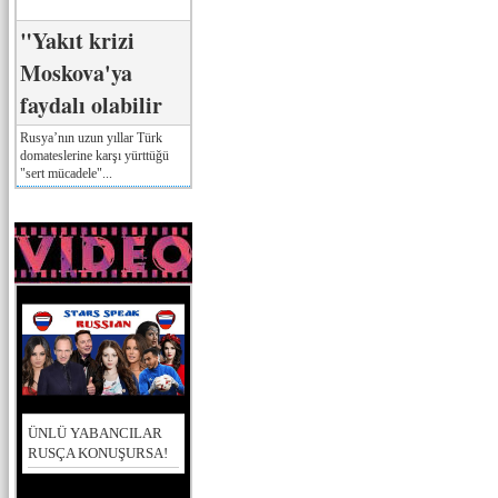
"Yakıt krizi
Moskova'ya
faydalı olabilir
Rusya’nın uzun yıllar Türk
domateslerine karşı yürttüğü
"sert mücadele"...
ÜNLÜ YABANCILAR
RUSÇA KONUŞURSA!