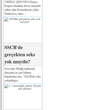
VIDEO// 2026 FIFA Dünya
Kupası finalinin devre arasında
sahne alan Kolombiyalı yıldız
Shakira'ya, dans ...
SSCB'de
gerçekten seks
yok muydu?
Sovyetler Birliği hakkında
dünyada en çok bilinen
klişelerden biri, "SSCB'de seks
yoktu&quo...