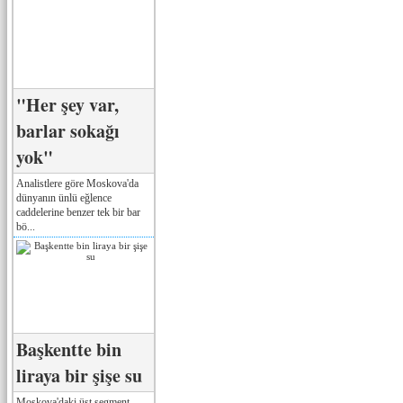
"Her şey var,
barlar sokağı
yok"
Analistlere göre Moskova'da
dünyanın ünlü eğlence
caddelerine benzer tek bir bar
bö...
Başkentte bin
liraya bir şişe su
Moskova'daki üst segment