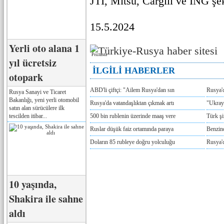
JTI, Mitsu, Cargill ve ING şek
15.5.2024
Yerli oto alana 1
Реклама
yıl ücretsiz
İLGİLİ HABERLER
otopark
ABD'li çiftçi: "Ailem Rusya'dan sın
Rusya'
Rusya Sanayi ve Ticaret
Bakanlığı, yeni yerli otomobil
Rusya'da vatandaşlıktan çıkmak artı
"Ukray
satın alan sürücülere ilk
tescilden itibar...
500 bin rublenin üzerinde maaş vere
Türk ş
Ruslar düşük faiz ortamında paraya
Benzind
Doların 85 rubleye doğru yolculuğu
Rusya'd
10 yaşında,
Shakira ile sahne
aldı