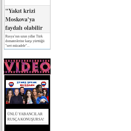
"Yakıt krizi
Moskova'ya
faydalı olabilir
Rusya’nın uzun yıllar Türk
domateslerine karşı yürttüğü
"sert mücadele"...
ÜNLÜ YABANCILAR
RUSÇA KONUŞURSA!