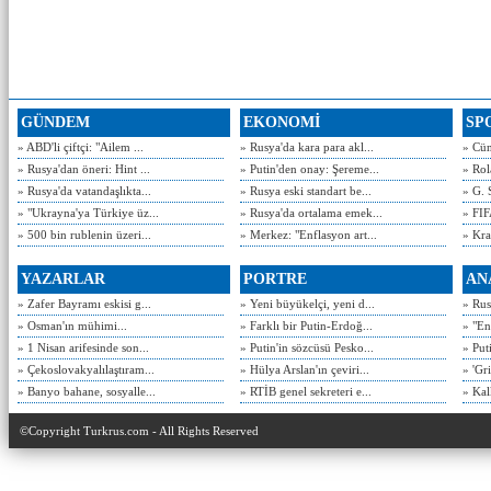
GÜNDEM
EKONOMİ
SP
» ABD'li çiftçi: "Ailem ...
» Rusya'da kara para akl...
» Cün
» Rusya'dan öneri: Hint ...
» Putin'den onay: Şereme...
» Rol
» Rusya'da vatandaşlıkta...
» Rusya eski standart be...
» G. 
» "Ukrayna'ya Türkiye üz...
» Rusya'da ortalama emek...
» FIF
» 500 bin rublenin üzeri...
» Merkez: "Enflasyon art...
» Kra
YAZARLAR
PORTRE
AN
» Zafer Bayramı eskisi g...
» Yeni büyükelçi, yeni d...
» Rusy
» Osman'ın mühimi...
» Farklı bir Putin-Erdoğ...
» "En
» 1 Nisan arifesinde son...
» Putin'in sözcüsü Pesko...
» Put
» Çekoslovakyalılaştıram...
» Hülya Arslan'ın çeviri...
» 'Gri
» Banyo bahane, sosyalle...
» RTİB genel sekreteri e...
» Kal
©Copyright Turkrus.com - All Rights Reserved