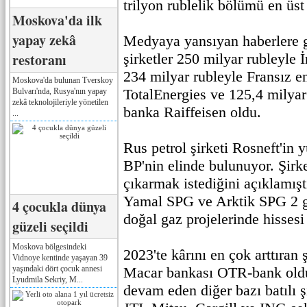
trilyon rublelik bölümü en üst 
Moskova'da ilk
yapay zekâ
Medyaya yansıyan haberlere g
restoranı
şirketler 250 milyar rubleyle İ
234 milyar rubleyle Fransız ene
Moskova'da bulunan Tverskoy
TotalEnergies ve 125,4 milyar
Bulvarı'nda, Rusya'nın yapay
zekâ teknolojileriyle yönetilen
banka Raiffeisen oldu.
...
Rus petrol şirketi Rosneft'in y
BP'nin elinde bulunuyor. Şirke
çıkarmak istediğini açıklamışt
Yamal SPG ve Arktik SPG 2 gib
4 çocukla dünya
doğal gaz projelerinde hissesi
güzeli seçildi
Moskova bölgesindeki
2023'te kârını en çok arttıran ş
Vidnoye kentinde yaşayan 39
yaşındaki dört çocuk annesi
Macar bankası OTR-bank oldu
Lyudmila Sekriy, M...
devam eden diğer bazı batılı ş