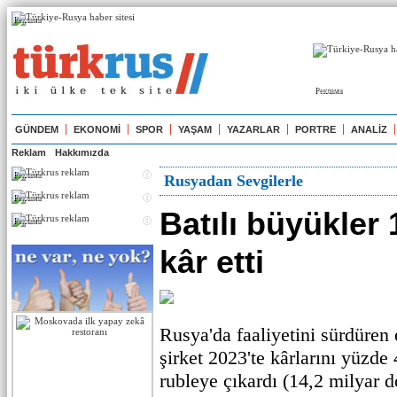
Реклама
Реклама
GÜNDEM
EKONOMİ
SPOR
YAŞAM
YAZARLAR
PORTRE
ANALİZ
Reklam
Hakkımızda
Реклама
Rusyadan Sevgilerle
Реклама
Batılı büyükler 
Реклама
kâr etti
Rusya'da faaliyetini sürdüren
şirket 2023'te kârlarını yüzde 
rubleye çıkardı (14,2 milyar d