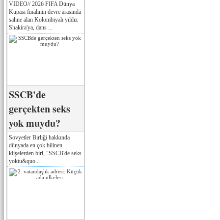
VIDEO// 2026 FIFA Dünya
Kupası finalinin devre arasında
sahne alan Kolombiyalı yıldız
Shakira'ya, dans ...
SSCB'de
gerçekten seks
yok muydu?
Sovyetler Birliği hakkında
dünyada en çok bilinen
klişelerden biri, "SSCB'de seks
yoktu&quo...