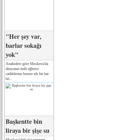
"Her şey var,
barlar sokağı
yok"
Analistlere göre Moskova'da
dünyanın ünlü eğlence
caddelerine benzer tek bir bar
bö...
Başkentte bin
liraya bir şişe su
Moskova'daki üst segment