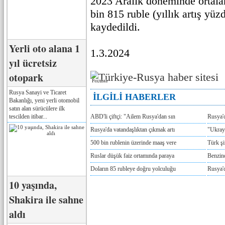
2023 Aralık döneminde ortal
bin 815 ruble (yıllık artış yüz
kaydedildi.
Yerli oto alana 1
1.3.2024
yıl ücretsiz
otopark
Реклама
Rusya Sanayi ve Ticaret
İLGİLİ HABERLER
Bakanlığı, yeni yerli otomobil
satın alan sürücülere ilk
tescilden itibar...
ABD'li çiftçi: "Ailem Rusya'dan sın
Rusya'
Rusya'da vatandaşlıktan çıkmak artı
"Ukray
500 bin rublenin üzerinde maaş vere
Türk ş
Ruslar düşük faiz ortamında paraya
Benzind
Doların 85 rubleye doğru yolculuğu
Rusya'd
10 yaşında,
Shakira ile sahne
aldı