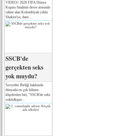
VIDEO// 2026 FIFA Dünya
Kupası finalinin devre arasında
sahne alan Kolombiyalı yıldız
Shakira'ya, dans ...
SSCB'de
gerçekten seks
yok muydu?
Sovyetler Birliği hakkında
dünyada en çok bilinen
klişelerden biri, "SSCB'de seks
yoktu&quo...