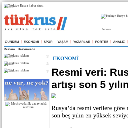
Реклама
Реклама
GÜNDEM
EKONOMİ
SPOR
YAŞAM
YAZARLAR
PORTRE
ANALİZ
Reklam
Hakkımızda
Реклама
EKONOMİ
Реклама
Resmi veri: Ru
Реклама
artışı son 5 yıl
Rusya’da resmi verilere göre r
son beş yılın en yüksek seviye