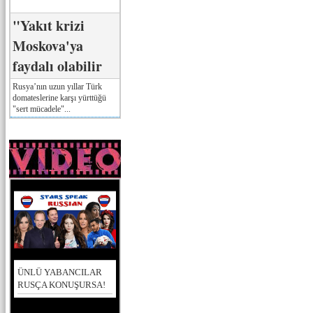
"Yakıt krizi
Moskova'ya
faydalı olabilir
Rusya’nın uzun yıllar Türk
domateslerine karşı yürttüğü
"sert mücadele"...
ÜNLÜ YABANCILAR
RUSÇA KONUŞURSA!