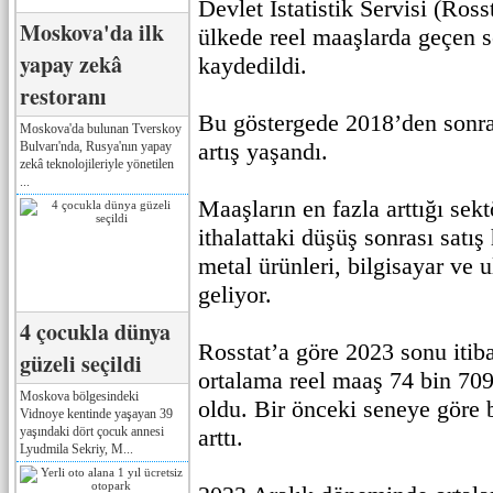
Devlet İstatistik Servisi (Rosst
Moskova'da ilk
ülkede reel maaşlarda geçen s
yapay zekâ
kaydedildi.
restoranı
Bu göstergede 2018’den sonra
Moskova'da bulunan Tverskoy
artış yaşandı.
Bulvarı'nda, Rusya'nın yapay
zekâ teknolojileriyle yönetilen
...
Maaşların en fazla arttığı sekt
ithalattaki düşüş sonrası satı
metal ürünleri, bilgisayar ve u
geliyor.
4 çocukla dünya
Rosstat’a göre 2023 sonu itib
güzeli seçildi
ortalama reel maaş 74 bin 709
Moskova bölgesindeki
oldu. Bir önceki seneye göre
Vidnoye kentinde yaşayan 39
yaşındaki dört çocuk annesi
arttı.
Lyudmila Sekriy, M...