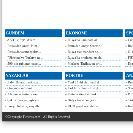
GÜNDEM
EKONOMİ
SP
» ABD'li çiftçi: "Ailem ...
» Rusya'da kara para akl...
» Cün
» Rusya'dan öneri: Hint ...
» Putin'den onay: Şereme...
» Rol
» Rusya'da vatandaşlıkta...
» Rusya eski standart be...
» G. 
» "Ukrayna'ya Türkiye üz...
» Rusya'da ortalama emek...
» FIF
» 500 bin rublenin üzeri...
» Merkez: "Enflasyon art...
» Kra
YAZARLAR
PORTRE
AN
» Zafer Bayramı eskisi g...
» Yeni büyükelçi, yeni d...
» Rusy
» Osman'ın mühimi...
» Farklı bir Putin-Erdoğ...
» "En
» 1 Nisan arifesinde son...
» Putin'in sözcüsü Pesko...
» Put
» Çekoslovakyalılaştıram...
» Hülya Arslan'ın çeviri...
» 'Gri
» Banyo bahane, sosyalle...
» RTİB genel sekreteri e...
» Kal
©Copyright Turkrus.com - All Rights Reserved