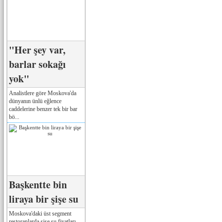
"Her şey var,
barlar sokağı
yok"
Analistlere göre Moskova'da
dünyanın ünlü eğlence
caddelerine benzer tek bir bar
bö...
Başkentte bin
liraya bir şişe su
Moskova'daki üst segment
restoranlarda şişe su fiyatları