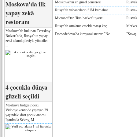
Moskova'da ilk
Moskova'nın en güzel penceresi
Rusya'
Rusya'da yabancıların SIM kart alma
Rusya e
yapay zekâ
Microsoft'tan 'Rus hacker' uyarısı:
Rusya'd
restoranı
Rusya'da ortalama emekli maaşı kaç
Merkez
Moskova'da bulunan Tverskoy
Domodedovo'da kimyasal sızıntı: "Ne
"Savaş
Bulvarı'nda, Rusya'nın yapay
zekâ teknolojileriyle yönetilen
...
4 çocukla dünya
güzeli seçildi
Moskova bölgesindeki
Vidnoye kentinde yaşayan 39
yaşındaki dört çocuk annesi
Lyudmila Sekriy, M...