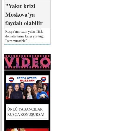
"Yakıt krizi
Moskova'ya
faydalı olabilir
Rusya’nın uzun yıllar Türk
domateslerine karşı yürttüğü
"sert mücadele"...
ÜNLÜ YABANCILAR
RUSÇA KONUŞURSA!