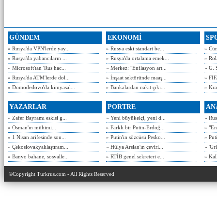
GÜNDEM
EKONOMİ
SP
» Rusya'da VPN'lerde yay...
» Rusya eski standart be...
» Cün
» Rusya'da yabancıların ...
» Rusya'da ortalama emek...
» Rol
» Microsoft'tan 'Rus hac...
» Merkez: "Enflasyon art...
» G. 
» Rusya'da ATM'lerde dol...
» İnşaat sektöründe maaş...
» FIF
» Domodedovo'da kimyasal...
» Bankalardan nakit çıkı...
» Kra
YAZARLAR
PORTRE
AN
» Zafer Bayramı eskisi g...
» Yeni büyükelçi, yeni d...
» Rusy
» Osman'ın mühimi...
» Farklı bir Putin-Erdoğ...
» "En
» 1 Nisan arifesinde son...
» Putin'in sözcüsü Pesko...
» Put
» Çekoslovakyalılaştıram...
» Hülya Arslan'ın çeviri...
» 'Gri
» Banyo bahane, sosyalle...
» RTİB genel sekreteri e...
» Kal
©Copyright Turkrus.com - All Rights Reserved