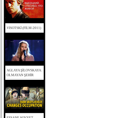
VISOTSKİ (FILM-2011)
AGLAYA ŞİLOVSKAYA:
OLMAYAN ŞEHİR
EFSANE SOVYET