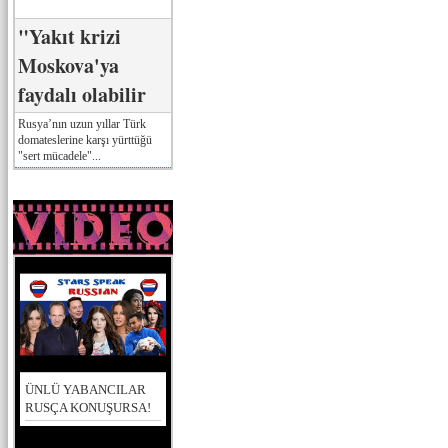
"Yakıt krizi
Moskova'ya
faydalı olabilir
Rusya’nın uzun yıllar Türk
domateslerine karşı yürttüğü
"sert mücadele"...
ÜNLÜ YABANCILAR
RUSÇA KONUŞURSA!