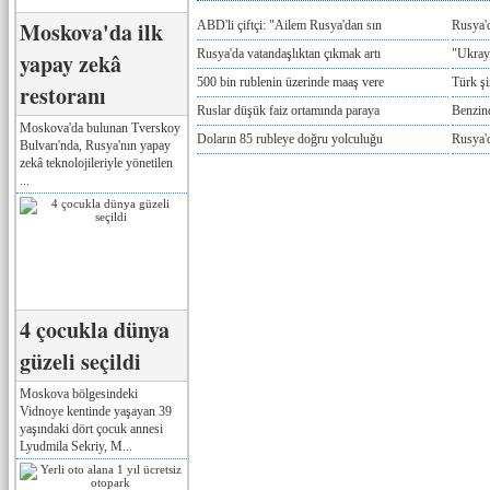
Moskova'da ilk
ABD'li çiftçi: "Ailem Rusya'dan sın
Rusya'
Rusya'da vatandaşlıktan çıkmak artı
"Ukray
yapay zekâ
500 bin rublenin üzerinde maaş vere
Türk ş
restoranı
Ruslar düşük faiz ortamında paraya
Benzind
Moskova'da bulunan Tverskoy
Doların 85 rubleye doğru yolculuğu
Rusya'd
Bulvarı'nda, Rusya'nın yapay
zekâ teknolojileriyle yönetilen
...
4 çocukla dünya
güzeli seçildi
Moskova bölgesindeki
Vidnoye kentinde yaşayan 39
yaşındaki dört çocuk annesi
Lyudmila Sekriy, M...