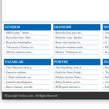
GÜNDEM
EKONOMİ
SP
» ABD'li çiftçi: "Ailem ...
» Rusya'da kara para akl...
» Cün
» Rusya'dan öneri: Hint ...
» Putin'den onay: Şereme...
» Rol
» Rusya'da vatandaşlıkta...
» Rusya eski standart be...
» G. 
» "Ukrayna'ya Türkiye üz...
» Rusya'da ortalama emek...
» FIF
» 500 bin rublenin üzeri...
» Merkez: "Enflasyon art...
» Kra
YAZARLAR
PORTRE
AN
» Zafer Bayramı eskisi g...
» Yeni büyükelçi, yeni d...
» Rusy
» Osman'ın mühimi...
» Farklı bir Putin-Erdoğ...
» "En
» 1 Nisan arifesinde son...
» Putin'in sözcüsü Pesko...
» Put
» Çekoslovakyalılaştıram...
» Hülya Arslan'ın çeviri...
» 'Gri
» Banyo bahane, sosyalle...
» RTİB genel sekreteri e...
» Kal
©Copyright Turkrus.com - All Rights Reserved