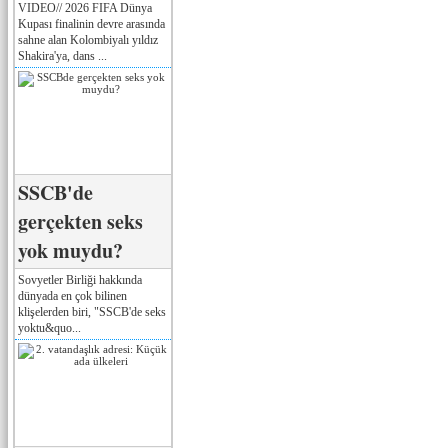
VIDEO// 2026 FIFA Dünya
Kupası finalinin devre arasında
sahne alan Kolombiyalı yıldız
Shakira'ya, dans ...
SSCB'de
gerçekten seks
yok muydu?
Sovyetler Birliği hakkında
dünyada en çok bilinen
klişelerden biri, "SSCB'de seks
yoktu&quo...