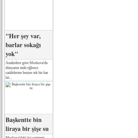
"Her şey var,
barlar sokağı
yok"
Analistlere göre Moskova'da
dünyanın ünlü eğlence
caddelerine benzer tek bir bar
bö...
Başkentte bin
liraya bir şişe su
Moskova'daki üst segment