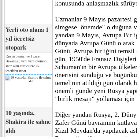
konusunda anlaşmazlık sürüyo
Uzmanlar 9 Mayıs pazartesi g
simgesel önemde" olduğuna v
Yerli oto alana 1
yandan 9 Mayıs, Avrupa Birli
yıl ücretsiz
dünyada Avrupa Günü olarak k
otopark
Günü, Avrupa birliğini temsil
Rusya Sanayi ve Ticaret
gün, 1950'de Fransız Dışişler
Bakanlığı, yeni yerli otomobil
Schuman'ın bir Avrupa ülkeler
satın alan sürücülere ilk
tescilden itibar...
önerisini sunduğu ve bugünkü 
temelinin atıldığı gün olarak 
önemli günde yeni Rusya yaptı
"birlik mesajı" yollaması için 
10 yaşında,
Diğer yandan Rusya, 2. Dünya
Shakira ile sahne
Zafer Günü bayramını kutlay
aldı
Kızıl Meydan'da yapılacak ask