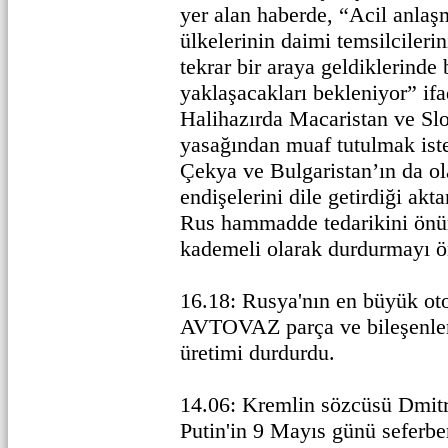
yer alan haberde, “Acil anla
ülkelerinin daimi temsilciler
tekrar bir araya geldiklerinde
yaklaşacakları bekleniyor” ifad
Halihazırda Macaristan ve Slo
yasağından muaf tutulmak iste
Çekya ve Bulgaristan’ın da ol
endişelerini dile getirdiği ak
Rus hammadde tedarikini önü
kademeli olarak durdurmayı ö
16.18: Rusya'nın en büyük oto
AVTOVAZ parça ve bileşenler
üretimi durdurdu.
14.06: Kremlin sözcüsü Dmitr
Putin'in 9 Mayıs günü seferber