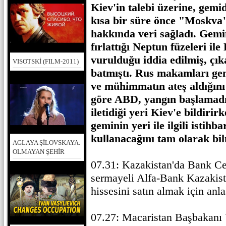
Kiev'in talebi üzerine, gem
kısa bir süre önce "Moskv
hakkında veri sağladı. Gem
fırlattığı Neptun füzeleri il
vurulduğu iddia edilmiş, çı
VISOTSKİ (FILM-2011)
batmıştı. Rus makamları gem
ve mühimmatın ateş aldığını
göre ABD, yangın başlamadn
iletidiği yeri Kiev'e bildiri
geminin yeri ile ilgili istihba
kullanacağını tam olarak bi
AGLAYA ŞİLOVSKAYA:
OLMAYAN ŞEHİR
07.31: Kazakistan'da Bank C
sermayeli Alfa-Bank Kazakist
hissesini satın almak için anl
07.27: Macaristan Başbakanı 