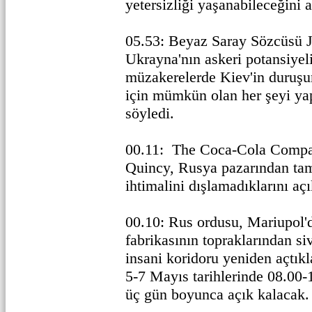
yetersizliği yaşanabileceğini 
05.53: Beyaz Saray Sözcüsü 
Ukrayna'nın askeri potansiyel
müzakerelerde Kiev'in duruşu
için mümkün olan her şeyi ya
söyledi.
00.11: The Coca-Cola Comp
Quincy, Rusya pazarından ta
ihtimalini dışlamadıklarını açı
00.10: Rus ordusu, Mariupol'd
fabrikasının topraklarından sivi
insani koridoru yeniden açtık
5-7 Mayıs tarihlerinde 08.00-1
üç gün boyunca açık kalacak.