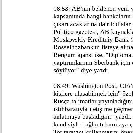
08.53: AB'nin beklenen yeni y
kapsamında hangi bankaların
çıkarılacaklarına dair iddiala
Politico gazetesi, AB kaynakl
Moskovskiy Kreditniy Bank
Rosselhozbank'ın listeye alınac
Rengum ajansı ise, "Diplomat
yaptırımlarının Sberbank için 
söylüyor" diye yazdı.
08.49: Washington Post, CIA'n
kişilere ulaşabilmek için" öz
Rusça talimatlar yayınladığın
istihbaratıyla iletişime geçme
anlatmaya başladığını" yazdı
kendisiyle bağlantı kurmaya 
Tor tarayıcı kullanmasını öner