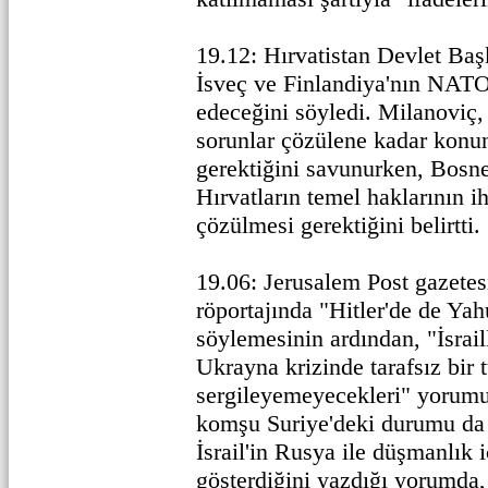
19.12: Hırvatistan Devlet Ba
İsveç ve Finlandiya'nın NATO
edeceğini söyledi. Milanoviç,
sorunlar çözülene kadar konu
gerektiğini savunurken, Bosn
Hırvatların temel haklarının i
çözülmesi gerektiğini belirtti.
19.06: Jerusalem Post gazetes
röportajında "Hitler'de de Ya
söylemesinin ardından, "İsrailli
Ukrayna krizinde tarafsız bir 
sergileyemeyecekleri" yorumu
komşu Suriye'deki durumu da e
İsrail'in Rusya ile düşmanlık
gösterdiğini yazdığı yorumda