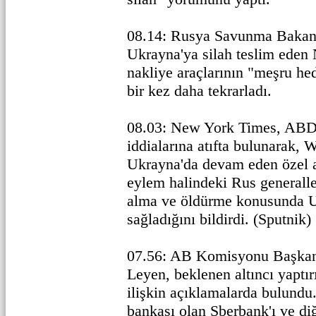
08.14: Rusya Savunma Bakanı
Ukrayna'ya silah teslim eden
nakliye araçlarının "meşru he
bir kez daha tekrarladı.
08.03: New York Times, ABD y
iddialarına atıfta bulunarak, 
Ukrayna'da devam eden özel 
eylem halindeki Rus generalle
alma ve öldürme konusunda Uk
sağladığını bildirdi. (Sputnik)
07.56: AB Komisyonu Başkan
Leyen, beklenen altıncı yaptır
ilişkin açıklamalarda bulund
bankası olan Sberbank'ı ve di