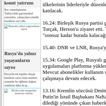
konut yatırımı
ülkelerinin liderleriyle düzen
katılacak.
Rus vatandaşlarının
Türkiye'deki gayrimenkul
yatırımları, yabancılara yönelik
kuralların son yılla...
16.24: Birleşik Rusya partisi 
Turçak, Herson'u ziyaret etti.
"sonsuz kadar burada kalacağı
15.40: DNR ve LNR, Rusya'ya 
Rusya'da yalnız
yaşayanların
15.34: Google Play, Rusyalı gel
uygulamaları platforma yüklem
sayısı
Mevcut abonelikler kullanım s
Rusya'da tek kişiden oluşan
çalışmaya devam edecek.
hanelerin sayısı hızla artarken
uzmanlar bu eğilimin doğum
oranlarını daha da aş...
13.16: Kremlin sözcüsü Dmitr
Putin'in İsrail Başbakanı Naft
dilediği yönünde çıkan haberl