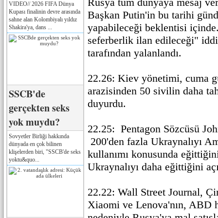
Rusya tüm dünyaya mesaj vere
VIDEO// 2026 FIFA Dünya
Kupası finalinin devre arasında
Başkan Putin'in bu tarihi gün
sahne alan Kolombiyalı yıldız
yapabileceği beklentisi içind
Shakira'ya, dans ...
seferberlik ilan edileceği" idd
tarafından yalanlandı.
22.26: Kiev yönetimi, cuma g
arazisinden 50 sivilin daha tah
SSCB'de
duyurdu.
gerçekten seks
yok muydu?
22.25: Pentagon Sözcüsü Joh
Sovyetler Birliği hakkında
200'den fazla Ukraynalıyı Am
dünyada en çok bilinen
kullanımı konusunda eğittiğin
klişelerden biri, "SSCB'de seks
yoktu&quo...
Ukraynalıyı daha eğittiğini aç
22.22: Wall Street Journal, Çin
Xiaomi ve Lenova'nın, ABD h
nedeniyle Rusya'ya mal satışla