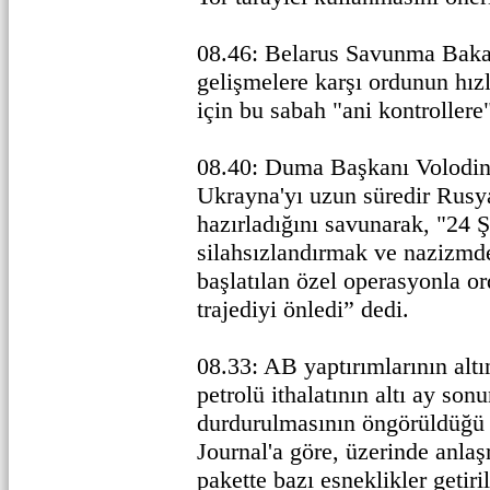
08.46: Belarus Savunma Baka
gelişmelere karşı ordunun hız
için bu sabah "ani kontrollere
08.40: Duma Başkanı Volodi
Ukrayna'yı uzun süredir Rusya
hazırladığını savunarak, "24 
silahsızlandırmak ve nazizmd
başlatılan özel operasyonla 
trajediyi önledi” dedi.
08.33: AB yaptırımlarının alt
petrolü ithalatının altı ay s
durdurulmasının öngörüldüğü bi
Journal'a göre, üzerinde anla
pakette bazı esneklikler getir