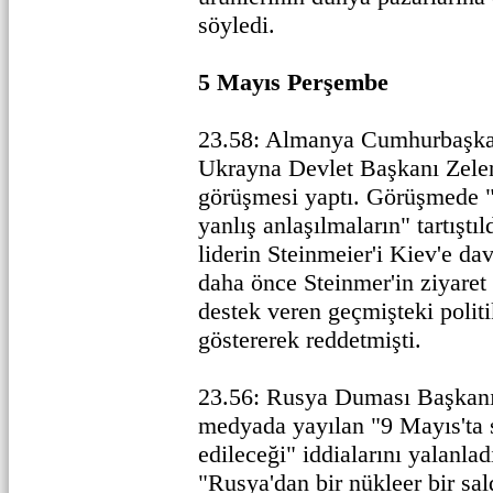
söyledi.
5 Mayıs Perşembe
23.58: Almanya Cumhurbaşkan
Ukrayna Devlet Başkanı Zelens
görüşmesi yaptı. Görüşmede 
yanlış anlaşılmaların" tartıştı
liderin Steinmeier'i Kiev'e dave
daha önce Steinmer'in ziyaret 
destek veren geçmişteki politi
göstererek reddetmişti.
23.56: Rusya Duması Başkanı
medyada yayılan "9 Mayıs'ta s
edileceği" iddialarını yalanlad
"Rusya'dan bir nükleer bir sal