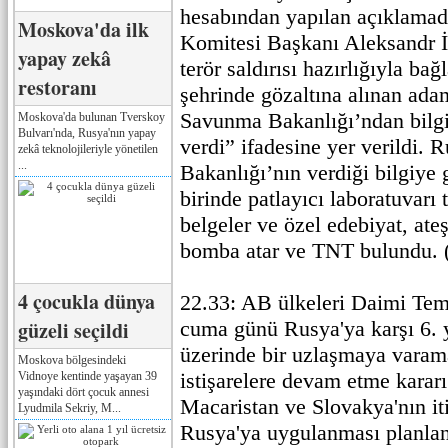
hesabından yapılan açıklamad
Moskova'da ilk
Komitesi Başkanı Aleksandr İ
yapay zekâ
terör saldırısı hazırlığıyla bağ
restoranı
şehrinde gözaltına alınan adam
Savunma Bakanlığı’ndan bilgi
Moskova'da bulunan Tverskoy
Bulvarı'nda, Rusya'nın yapay
verdi” ifadesine yer verildi.
zekâ teknolojileriyle yönetilen
...
Bakanlığı’nın verdiği bilgiye 
birinde patlayıcı laboratuvarı t
belgeler ve özel edebiyat, ate
bomba atar ve TNT bulundu. 
4 çocukla dünya
22.33: AB ülkeleri Daimi Tems
güzeli seçildi
cuma günü Rusya'ya karşı 6. y
üzerinde bir uzlaşmaya varam
Moskova bölgesindeki
istişarelere devam etme kararı
Vidnoye kentinde yaşayan 39
yaşındaki dört çocuk annesi
Macaristan ve Slovakya'nın iti
Lyudmila Sekriy, M...
Rusya'ya uygulanması planla