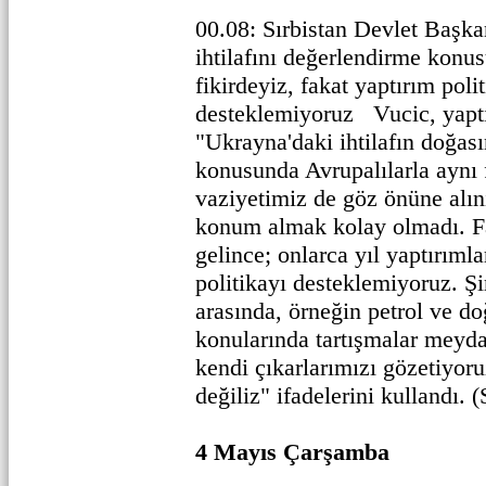
00.08: Sırbistan Devlet Başk
ihtilafını değerlendirme konu
fikirdeyiz, fakat yaptırım polit
desteklemiyoruz Vucic, yaptı
"Ukrayna'daki ihtilafın doğas
konusunda Avrupalılarla aynı 
vaziyetimiz de göz önüne alını
konum almak kolay olmadı. Fa
gelince; onlarca yıl yaptırıml
politikayı desteklemiyoruz. Ş
arasında, örneğin petrol ve 
konularında tartışmalar meyda
kendi çıkarlarımızı gözetiyor
değiliz" ifadelerini kullandı. 
4 Mayıs Çarşamba