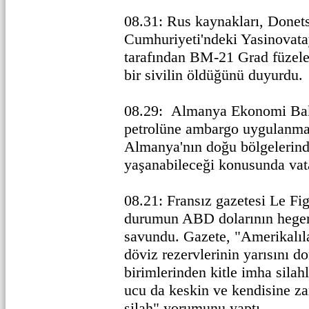
08.31: Rus kaynakları, Donet
Cumhuriyeti'ndeki Yasinovat
tarafından BM-21 Grad füzeleri
bir sivilin öldüğünü duyurdu.
08.29: Almanya Ekonomi Ba
petrolüne ambargo uygulanm
Almanya'nın doğu bölgelerinde
yaşanabileceği konusunda vata
08.21: Fransız gazetesi Le Fi
durumun ABD dolarının hegem
savundu. Gazete, "Amerikalıla
döviz rezervlerinin yarısını d
birimlerinden kitle imha silahl
ucu da keskin ve kendisine za
silah" yorumunu yaptı.