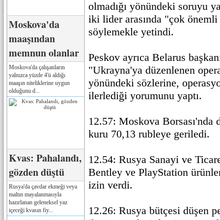
olmadığı yönündeki soruyu yan
iki lider arasında "çok önemli
Moskova'da
söylemekle yetindi.
maaşından
memnun olanlar
Peskov ayrıca Belarus başka
Moskova'da çalışanların
"Ukrayna'ya düzenlenen oper
yalnızca yüzde 4'ü aldığı
yönündeki sözlerine, operasy
maaşın niteliklerine uygun
olduğunu d...
ilerlediği yorumunu yaptı.
12.57: Moskova Borsası'nda d
kuru 70,13 rubleye geriledi.
Kvas: Pahalandı,
12.54: Rusya Sanayi ve Ticare
gözden düştü
Bentley ve PlayStation ürünler
izin verdi.
Rusya'da çavdar ekmeği veya
maltın mayalanmasıyla
hazırlanan geleneksel yaz
12.26: Rusya bütçesi düşen pe
içeceği kvasın fiy...