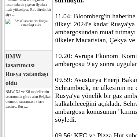
sürmüştü.
restoranlarda şişe su fiyatları
hızla yükseliyor. 0,75 litrelik bir
şişe ...
11.04: Bloomberg'in haberine 
ülkeyi 2024'e kadar Rusya'ya 
ambargosundan muaf tutmayı t
ülkeler Macaristan, Çekya ve
BMW
10.20: Avrupa Ekonomi Komise
ambargosu 9 ay sonra uygula
tasarımcısı
Rusya vatandaşı
09.59: Avusturya Enerji Baka
oldu
Schramböck, ne ülkesinin ne 
BMW X5 ve X6 modellerinin
Rusya'ya yönelik bir gaz amb
tasarımında görev alan Belçikalı
otomobil tasarımcısı Pierre
kalkabileceğini açıkladı. Sch
Leclerc, Rusy...
ambargosu konusunun "kırmızı
söyledi.
09.56: KFC ve Pizza Hut şubel