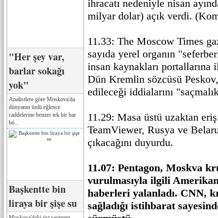
ihracatı nedeniyle nisan ayınd
milyar dolar) açık verdi. (Ko
11.33: The Moscow Times gaz
sayıda yerel organın "seferber
"Her şey var,
insan kaynakları portallarına i
barlar sokağı
Dün Kremlin sözcüsü Peskov, 
yok"
edileceği iddialarını "saçmalık
Analistlere göre Moskova'da
dünyanın ünlü eğlence
11.29: Masa üstü uzaktan eri
caddelerine benzer tek bir bar
bö...
TeamViewer, Rusya ve Belaru
çıkacağını duyurdu.
11.07: Pentagon, Moskva k
vurulmasıyla ilgili Amerika
Başkentte bin
haberleri yalanladı. CNN, 
liraya bir şişe su
sağladığı istihbarat sayesind
Moskova'daki üst segment