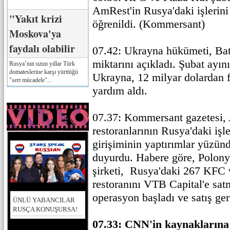
AmRest'in Rusya'daki işlerini 
"Yakıt krizi
öğrenildi. (Kommersant)
Moskova'ya
faydalı olabilir
07.42: Ukrayna hükümeti, Bat
miktarını açıkladı. Şubat ayı
Rusya’nın uzun yıllar Türk
domateslerine karşı yürttüğü
Ukrayna, 12 milyar dolardan f
"sert mücadele"...
yardım aldı.
07.37: Kommersant gazetesi
restoranlarının Rusya'daki işl
girişiminin yaptırımlar yüzü
duyurdu. Habere göre, Polon
şirketi, Rusya'daki 267 KFC 
restoranını VTB Capital'e sa
operasyon başladı ve satış g
ÜNLÜ YABANCILAR
RUSÇA KONUŞURSA!
07.33: CNN'in kaynaklarına