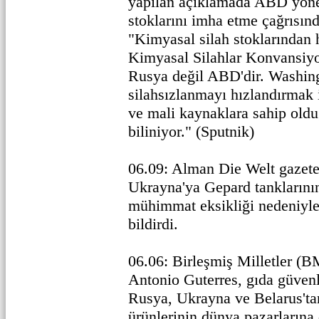
yapılan açıklamada ABD yöne
stoklarını imha etme çağrısın
"Kimyasal silah stoklarından
Kimyasal Silahlar Konvansiyo
Rusya değil ABD'dir. Washin
silahsızlanmayı hızlandırmak 
ve mali kaynaklara sahip oldu
biliniyor." (Sputnik)
06.09: Alman Die Welt gazete
Ukrayna'ya Gepard tanklarının
mühimmat eksikliği nedeniyl
bildirdi.
06.06: Birleşmiş Milletler (B
Antonio Guterres, gıda güvenl
Rusya, Ukrayna ve Belarus'ta
ürünlerinin dünya pazarlarına