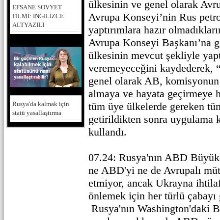
ülkesinin ve genel olarak Avr
EFSANE SOVYET
Avrupa Konseyi’nin Rus petrolü
FİLMİ: İNGİLİZCE
ALTYAZILI
yaptırımlara hazır olmadıkların
Avrupa Konseyi Başkanı’na g
ülkesinin mevcut şekliyle yapt
veremeyeceğini kaydederek, 
genel olarak AB, komisyonun te
almaya ve hayata geçirmeye ha
tüm üye ülkelerde gereken tüm
Rusya'da kalmak için
statü yasallaştırma
getirildikten sonra uygulama 
kullandı.
07.24: Rusya'nın ABD Büyük
ne ABD'yi ne de Avrupalı mütt
etmiyor, ancak Ukrayna ihtila
önlemek için her türlü çabayı 
Rusya'nın Washington'daki Bü