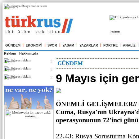
Реклама
Реклама
GÜNDEM
EKONOMİ
SPOR
YAŞAM
YAZARLAR
PORTRE
ANALİZ
Reklam
Hakkımızda
Реклама
GÜNDEM
Реклама
9 Mayıs için ge
Реклама
ÖNEMLİ GELİŞMELER// 6
Cuma,
Rusya'nın Ukrayna'd
operasyonunun 72'inci günü
22.43: Rusya Soruşturma Kom