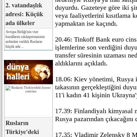
2. vatandaşlık
duyurdu. Gazeteye göre iki şi
adresi: Küçük
veya faaliyetlerini kısıtlama
ada ülkeler
yapmaktan ise kaçındı.
Avrupa Birliği'nin vize
kurallarını sıkılaştırmasının
20.46: Tinkoff Bank euro ci
ardından varlıklı Rusların
işlemlerine son verdiğini duyu
küçük ada ...
transfer süresinin uzaması ned
aldıklarını açıkladı.
18.06: Kiev yönetimi, Rusya il
takasının gerçekleştiğini duy
11'i kadın 41 kişinin Ukrayna
17.39: Finlandiyalı kimyasal 
Rusya pazarından çıkacağını
Rusların
Türkiye'deki
17.35: Vladimir Zelensky 8 