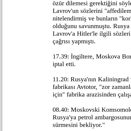
özür dilemesi gerektiğini söyl
Lavrov'un sözlerini "affedilem
nitelendirmiş ve bunların "kor
olduğunu savunmuştu. Rusya
Lavrov'a Hitler'le ilgili sözler
çağrısı yapmıştı.
17.39: İngiltere, Moskova Bor
iptal etti.
11.20: Rusya'nın Kaliningrad 
fabrikası Avtotor, "zor zamanl
için" fabrika arazisinden çalış
08.40: Moskovski Komsomole
Rusya'ya petrol ambargosunun
sürmesini bekliyor."