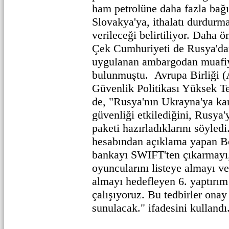
ham petrolüne daha fazla bağ
Slovakya'ya, ithalatı durdurma
verileceği belirtiliyor. Daha 
Çek Cumhuriyeti de Rusya'dan 
uygulanan ambargodan muafiy
bulunmuştu. Avrupa Birliği (A
Güvenlik Politikası Yüksek Te
de, "Rusya'nın Ukrayna'ya kar
güvenliği etkilediğini, Rusya'
paketi hazırladıklarını söyled
hesabından açıklama yapan Bo
bankayı SWIFT'ten çıkarmayı
oyuncularını listeye almayı ve 
almayı hedefleyen 6. yaptırım
çalışıyoruz. Bu tedbirler ona
sunulacak." ifadesini kullandı