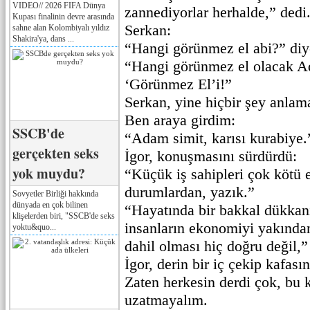
VIDEO// 2026 FIFA Dünya
zannediyorlar herhalde,” dedi
Kupası finalinin devre arasında
Serkan:
sahne alan Kolombiyalı yıldız
Shakira'ya, dans ...
“Hangi görünmez el abi?” diy
“Hangi görünmez el olacak A
‘Görünmez El’i!”
Serkan, yine hiçbir şey anlama
Ben araya girdim:
SSCB'de
“Adam simit, karısı kurabiye.
gerçekten seks
İgor, konuşmasını sürdürdü:
yok muydu?
“Küçük iş sahipleri çok kötü e
durumlardan, yazık.”
Sovyetler Birliği hakkında
dünyada en çok bilinen
“Hayatında bir bakkal dükkanı
klişelerden biri, "SSCB'de seks
insanların ekonomiyi yakından
yoktu&quo...
dahil olması hiç doğru değil,
İgor, derin bir iç çekip kafasın
Zaten herkesin derdi çok, bu 
uzatmayalım.