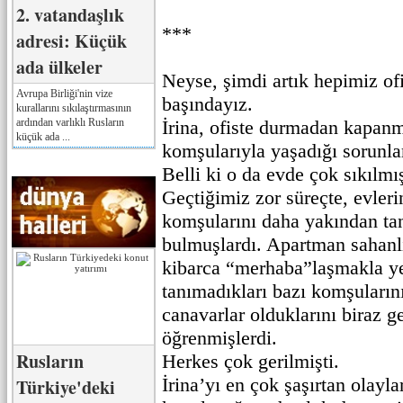
2. vatandaşlık
***
adresi: Küçük
ada ülkeler
Neyse, şimdi artık hepimiz ofi
Avrupa Birliği'nin vize
başındayız.
kurallarını sıkılaştırmasının
ardından varlıklı Rusların
İrina, ofiste durmadan kapa
küçük ada ...
komşularıyla yaşadığı sorunlar
Belli ki o da evde çok sıkılmış
Geçtiğimiz zor süreçte, evler
komşularını daha yakından ta
bulmuşlardı. Apartman sahanlığ
kibarca “merhaba”laşmakla yet
tanımadıkları bazı komşularının
canavarlar olduklarını biraz g
öğrenmişlerdi.
Rusların
Herkes çok gerilmişti.
İrina’yı en çok şaşırtan olayl
Türkiye'deki