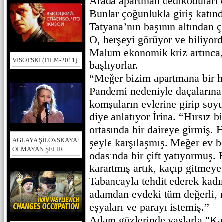
Arada apartman dedikoduları 
Bunlar çoğunlukla giriş katın
Tatyana’nın başının altından 
O, herşeyi görüyor ve biliyor
Malum ekonomik kriz artınca,
VISOTSKİ (FILM-2011)
başlıyorlar.
“Meğer bizim apartmana bir h
Pandemi nedeniyle daçalarına
komşuların evlerine girip soy
diye anlatıyor İrina. “Hırsız b
ortasında bir daireye girmiş.
şeyle karşılaşmış. Meğer ev b
AGLAYA ŞİLOVSKAYA:
OLMAYAN ŞEHİR
odasında bir çift yatıyormuş. 
karartmış artık, kaçıp gitmeye
Tabancayla tehdit ederek kadı
adamdan evdeki tüm değerli, 
eşyaları ve parayı istemiş.”
Adam gözlerinde yaşlarla "Ka