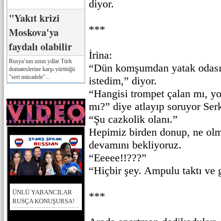
diyor.
"Yakıt krizi
***
Moskova'ya
faydalı olabilir
İrina:
Rusya’nın uzun yıllar Türk
“Dün komşumdan yatak odasın
domateslerine karşı yürttüğü
"sert mücadele"...
istedim,” diyor.
“Hangisi trompet çalan mı, y
mı?” diye atlayıp soruyor Ser
“Şu cazkolik olanı.”
Hepimiz birden donup, ne ol
devamını bekliyoruz.
“Eeeee!!???”
“Hiçbir şey. Ampulu taktı ve g
ÜNLÜ YABANCILAR
***
RUSÇA KONUŞURSA!