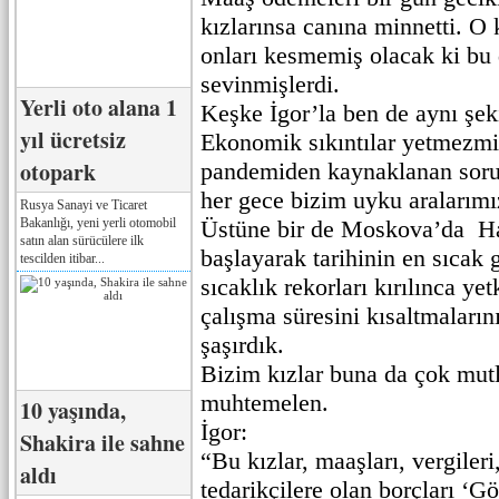
kızlarınsa canına minnetti. O k
onları kesmemiş olacak ki bu
sevinmişlerdi.
Yerli oto alana 1
Keşke İgor’la ben de aynı şek
yıl ücretsiz
Ekonomik sıkıntılar yetmezmiş
otopark
pandemiden kaynaklanan soru
her gece bizim uyku aralarımı
Rusya Sanayi ve Ticaret
Bakanlığı, yeni yerli otomobil
Üstüne bir de Moskova’da H
satın alan sürücülere ilk
başlayarak tarihinin en sıcak 
tescilden itibar...
sıcaklık rekorları kırılınca yetk
çalışma süresini kısaltmalarını
şaşırdık.
Bizim kızlar buna da çok mutl
muhtemelen.
10 yaşında,
İgor:
Shakira ile sahne
“Bu kızlar, maaşları, vergileri,
aldı
tedarikçilere olan borçları ‘G