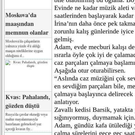
Evinde ne kadar müzik aleti v
Moskova'da
saatlerinden başlayarak kadar
maaşından
İrina’nın daha önce pek takm
zorunlu kalış günlerinde iyice 
memnun olanlar
gelmiş.
Moskova'da çalışanların
Adam, evde mecburi kalışı de
yalnızca yüzde 4'ü aldığı
maaşın niteliklerine uygun
ısrarla öyle çok iyi de çalama
olduğunu d...
caz parçaları çalmaya başlamı
Aşağıda otur oturabilirsen.
“Aslında caz müziğini çok sev
en sevdiğim parçaları bile, me
çalmaya başlayınca delirecek
Kvas: Pahalandı,
anlatıyor.
gözden düştü
Zavallı kedisi Barsik, yatakta
Rusya'da çavdar ekmeği veya
sığınıyormuş, duymamak için
maltın mayalanmasıyla
Adam, gündüz kafa ütülediği 
hazırlanan geleneksel yaz
içeceği kvasın fiy...
çalma sürelerini gece geç saa