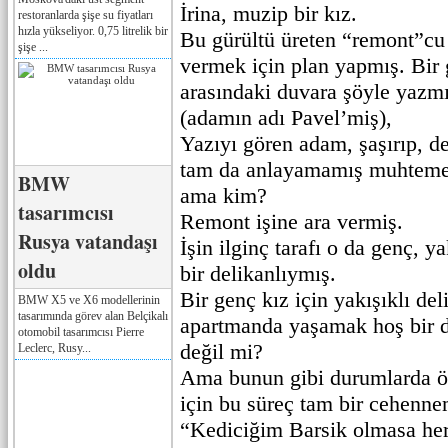
İrina, muzip bir kız.
restoranlarda şişe su fiyatları
hızla yükseliyor. 0,75 litrelik bir
Bu gürültü üreten “remont”cu
şişe ...
vermek için plan yapmış. Bir g
arasındaki duvara şöyle yazm
(adamın adı Pavel’miş),
Yazıyı gören adam, şaşırıp, d
tam da anlayamamış muhtemel
BMW
ama kim?
tasarımcısı
Remont işine ara vermiş.
Rusya vatandaşı
İşin ilginç tarafı o da genç, ya
oldu
bir delikanlıymış.
Bir genç kız için yakışıklı del
BMW X5 ve X6 modellerinin
tasarımında görev alan Belçikalı
apartmanda yaşamak hoş bir d
otomobil tasarımcısı Pierre
değil mi?
Leclerc, Rusy...
Ama bunun gibi durumlarda öy
için bu süreç tam bir cehenn
“Kediciğim Barsik olmasa her