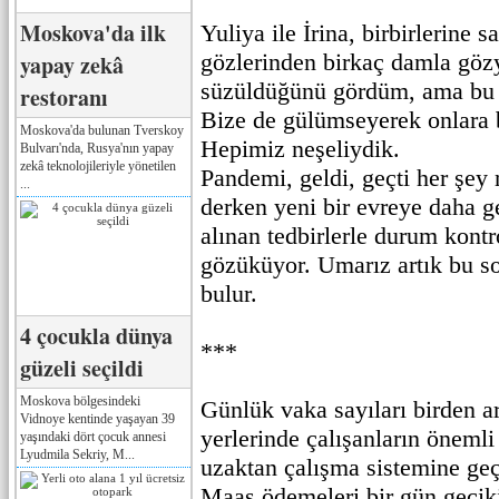
Moskova'da ilk
Yuliya ile İrina, birbirlerine s
gözlerinden birkaç damla göz
yapay zekâ
süzüldüğünü gördüm, ama bu s
restoranı
Bize de gülümseyerek onlara 
Moskova'da bulunan Tverskoy
Hepimiz neşeliydik.
Bulvarı'nda, Rusya'nın yapay
zekâ teknolojileriyle yönetilen
Pandemi, geldi, geçti her şey
...
derken yeni bir evreye daha g
alınan tedbirlerle durum kontr
gözüküyor. Umarız artık bu s
bulur.
4 çocukla dünya
***
güzeli seçildi
Moskova bölgesindeki
Günlük vaka sayıları birden a
Vidnoye kentinde yaşayan 39
yerlerinde çalışanların önemli
yaşındaki dört çocuk annesi
Lyudmila Sekriy, M...
uzaktan çalışma sistemine geç
Maaş ödemeleri bir gün gecik