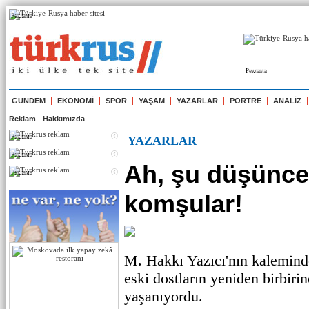
Реклама
Реклама
GÜNDEM
EKONOMİ
SPOR
YAŞAM
YAZARLAR
PORTRE
ANALİZ
Reklam
Hakkımızda
Реклама
YAZARLAR
Реклама
Ah, şu düşünce
Реклама
komşular!
M. Hakkı Yazıcı'nın kaleminde
eski dostların yeniden birbir
yaşanıyordu.