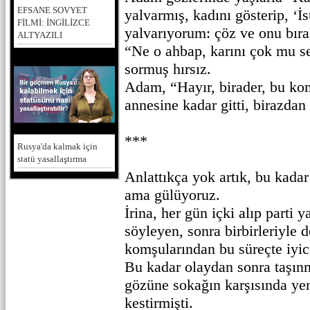
EFSANE SOVYET
yalvarmış, kadını gösterip, ‘İ
FİLMİ: İNGİLİZCE
yalvarıyorum: çöz ve onu bıra
ALTYAZILI
“Ne o ahbap, karını çok mu s
sormuş hırsız.
Adam, “Hayır, birader, bu ko
annesine kadar gitti, birazdan 
***
Rusya'da kalmak için
statü yasallaştırma
Anlattıkça yok artık, bu kada
ama gülüyoruz.
İrina, her gün içki alıp parti 
söyleyen, sonra birbirleriyle 
komşularından bu süreçte iyice
Bu kadar olaydan sonra taşın
gözüne sokağın karşısında yen
kestirmişti.