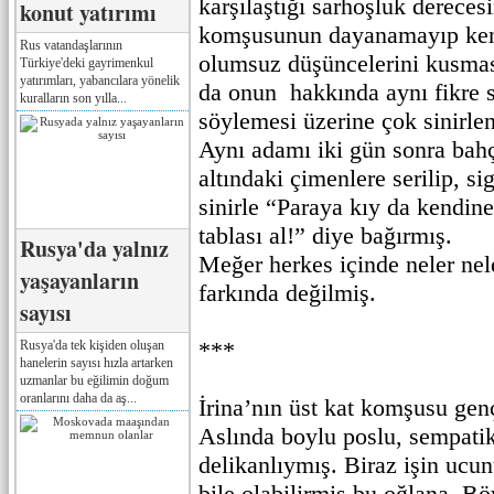
karşılaştığı sarhoşluk derecesi
konut yatırımı
komşusunun dayanamayıp ken
Rus vatandaşlarının
olumsuz düşüncelerini kusmas
Türkiye'deki gayrimenkul
yatırımları, yabancılara yönelik
da onun hakkında aynı fikre 
kuralların son yılla...
söylemesi üzerine çok sinirle
Aynı adamı iki gün sonra bah
altındaki çimenlere serilip, s
sinirle “Paraya kıy da kendine
tablası al!” diye bağırmış.
Rusya'da yalnız
Meğer herkes içinde neler nel
yaşayanların
farkında değilmiş.
sayısı
***
Rusya'da tek kişiden oluşan
hanelerin sayısı hızla artarken
uzmanlar bu eğilimin doğum
oranlarını daha da aş...
İrina’nın üst kat komşusu gen
Aslında boylu poslu, sempatik,
delikanlıymış. Biraz işin ucun
bile olabilirmiş bu oğlana. Bö