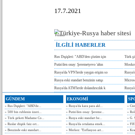
17.7.2021
Реклама
İLGİLİ HABERLER
Rus Dışişleri: "ABD'den çözüm için
Türk ş
Putin'den onay: Şeremetyevo 'altın
Moskov
Rusya'da VPN'lerde yaygın erişim so
Rusya'd
Rusya eski standart benzinin satışı
Microso
Rusya'da ATM'lerde dolandırıcılık k
Rusya'd
GÜNDEM
EKONOMİ
SP
» Rus Dışişleri: "ABD'de...
» Rusya'da kara para akl...
» Cün
» 500 bin rublenin üzeri...
» Putin'den onay: Şereme...
» Rol
» Türk şirketi Madame Co...
» Rusya eski standart be...
» G. 
» Ruslar düşük faiz ort...
» Rusya'da ortalama emek...
» FIF
» Benzinde eski standart...
» Merkez: "Enflasyon art...
» Kra