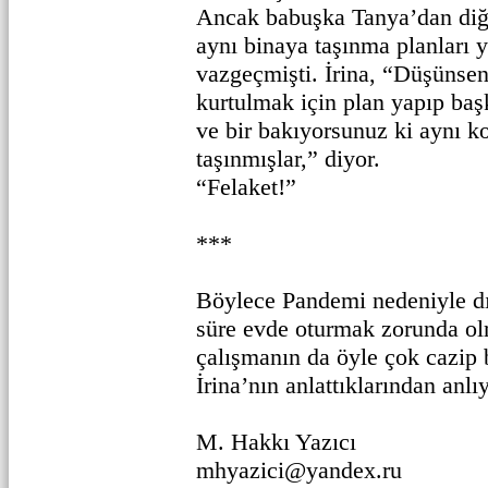
Ancak babuşka Tanya’dan diğ
aynı binaya taşınma planları 
vazgeçmişti. İrina, “Düşünse
kurtulmak için plan yapıp baş
ve bir bakıyorsunuz ki aynı k
taşınmışlar,” diyor.
“Felaket!”
***
Böylece Pandemi nedeniyle d
süre evde oturmak zorunda ol
çalışmanın da öyle çok cazip 
İrina’nın anlattıklarından anlı
M. Hakkı Yazıcı
mhyazici@yandex.ru