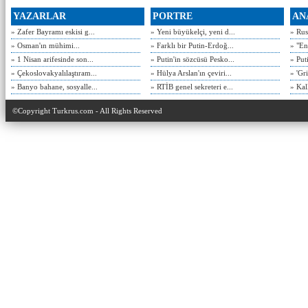
YAZARLAR
PORTRE
AN
» Zafer Bayramı eskisi g...
» Yeni büyükelçi, yeni d...
» Rusy
» Osman'ın mühimi...
» Farklı bir Putin-Erdoğ...
» "En
» 1 Nisan arifesinde son...
» Putin'in sözcüsü Pesko...
» Put
» Çekoslovakyalılaştıram...
» Hülya Arslan'ın çeviri...
» 'Gri
» Banyo bahane, sosyalle...
» RTİB genel sekreteri e...
» Kal
©Copyright Turkrus.com - All Rights Reserved