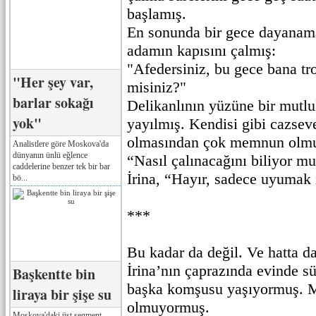
başlamış.
En sonunda bir gece dayanam
adamın kapısını çalmış:
"Afedersiniz, bu gece bana tr
"Her şey var,
misiniz?"
barlar sokağı
Delikanlının yüzüne bir mutl
yok"
yayılmış. Kendisi gibi cazse
olmasından çok memnun olmuş
Analistlere göre Moskova'da
dünyanın ünlü eğlence
“Nasıl çalınacağını biliyor m
caddelerine benzer tek bir bar
İrina, “Hayır, sadece uyumak 
bö...
***
Bu kadar da değil. Ve hatta 
İrina’nın çaprazında evinde sü
Başkentte bin
başka komşusu yaşıyormuş. Ma
liraya bir şişe su
olmuyormuş.
Moskova'daki üst segment