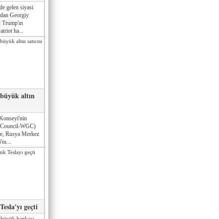
de gelen siyasi
ndan Georgiy
 Trump'ın
triot ha...
 büyük altın
Konseyi'nin
 Council-WGC)
öre, Rusya Merkez
nı...
esla'yı geçti
 büyük bankası