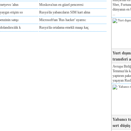
Sber, Fortune
metyevo 'altın
Moskova'nın en güzel penceresi
dünyanın en b
yaygın erişim so
Rusya'da yabancıların SIM kart alma
...
enzinin satışı
Microsoft'tan 'Rus hacker' uyarısı:
olandırıcılık k
Rusya'da ortalama emekli maaşı kaç
Yurt dışın
transferi a
Avrupa Birliğ
Temmuz'da kab
yaptırım pake
yaşayan Rusla
Yabancı tu
sert düşüş