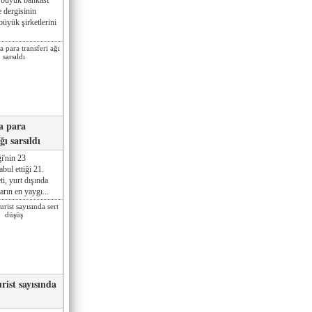
 dergisinin
üyük şirketlerini
a para
ğı sarsıldı
i'nin 23
ul ettiği 21.
ti, yurt dışında
rın en yaygı...
rist sayısında