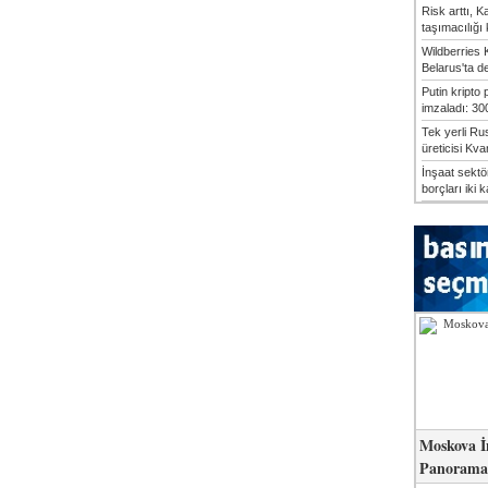
Risk arttı, 
taşımacılığı
Wildberries 
Belarus'ta d
Putin kripto
imzaladı: 300
Tek yerli Ru
üreticisi Kvan
İnşaat sekt
borçları iki k
Moskova İ
Panorama 