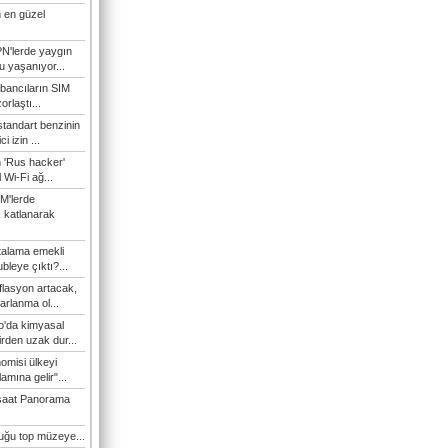
 en güzel
N'lerde yaygın
u yaşanıyor...
bancıların SIM
orlaştı...
tandart benzinin
i izin ...
n 'Rus hacker'
l Wi-Fi ağ...
M'lerde
k katlanarak
talama emekli
bleye çıktı?...
flasyon artacak,
arlanma ol...
'da kimyasal
irden uzak dur...
omisi ülkeyi
amına gelir"...
şaat Panorama
duğu top müzeye...