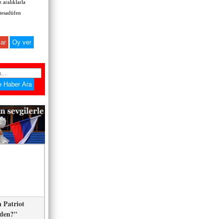
 aralıklarla
 tesadüfen
ar
 Patriot
eden?"