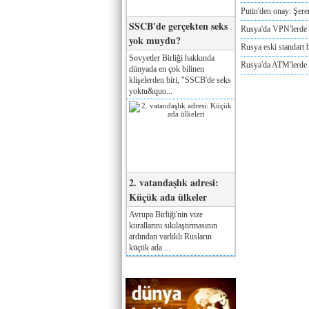
Putin'den onay: Şere
SSCB'de gerçekten seks
Rusya'da VPN'lerde 
yok muydu?
Rusya eski standart b
Sovyetler Birliği hakkında
Rusya'da ATM'lerde d
dünyada en çok bilinen
klişelerden biri, "SSCB'de seks
yoktu&quo...
2. vatandaşlık adresi:
Küçük ada ülkeler
Avrupa Birliği'nin vize
kurallarını sıkılaştırmasının
ardından varlıklı Rusların
küçük ada ...