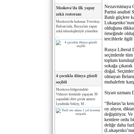
Nezavisimaya G
Moskova'da ilk yapay
Partisi analist
zekâ restoranı
Batılı güçlere
Moskova'da bulunan Tverskoy
Lukaşenko’nun 
Bulvarı'nda, Rusya'nın yapay
olduğuna dikka
zekâ teknolojileriyle yönetilen
örneğinde olduğ
...
tercihlerle ilgi
Rusya Liberal D
seçimlerde tüm a
toplum kuruluşla
sokağa çıkarak 
doğal. Seçimler
4 çocukla dünya güzeli
olmayan Belarus
seçildi
muhalefete karş
Moskova bölgesindeki
Siyast uzmanı D
Vidnoye kentinde yaşayan 39
yaşındaki dört çocuk annesi
“Belarus’ta ken
Lyudmila Sekriy, M...
oy alıyor, dikt
değiştiriyor. Ve
kentlere ordu b
deliğe daha fazl
(Lukaşenko’nun 