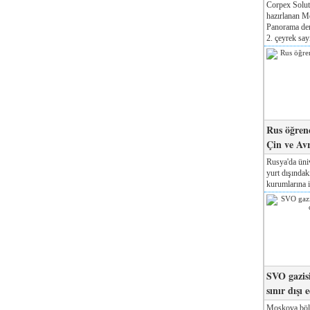
Corpex Solut
hazırlanan M
Panorama der
2. çeyrek sayı
Rus öğrenc
Çin ve Av
Rusya'da üniv
yurt dışında
kurumlarına il
SVO gazisi
sınır dışı 
Moskova böl