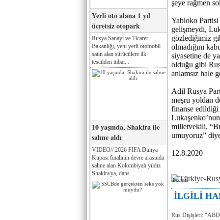
şeye rağmen so
Yerli oto alana 1 yıl
Yabloko Partisi
ücretsiz otopark
gelişmeydi, Luk
gözlediğimiz gib
Rusya Sanayi ve Ticaret
Bakanlığı, yeni yerli otomobil
olmadığını kabu
satın alan sürücülere ilk
siyasetine de ya
tescilden itibar...
olduğu gibi Rus
anlamsız hale g
Adil Rusya Part
meşru yoldan de
finanse edildiği
Lukaşenko’nun 
10 yaşında, Shakira ile
milletvekili, “
umuyoruz” diy
sahne aldı
VIDEO// 2026 FIFA Dünya
12.8.2020
Kupası finalinin devre arasında
sahne alan Kolombiyalı yıldız
Shakira'ya, dans ...
Реклама
İLGİLİ H
Rus Dışişleri: "ABD