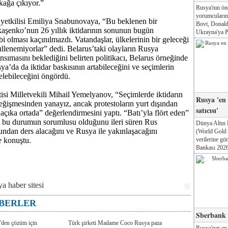
kağa çıkıyor.”
Rusya'nın ön
yorumcuları
 yetkilisi Emiliya Snabunovaya, “Bu beklenen bir
Bovt, Donald
aşenko’nun 26 yıllık iktidarının sonunun bugün
Ukrayna'ya Pa
i olması kaçınılmazdı. Vatandaşlar, ülkelerinin bir geleceği
llenemiyorlar” dedi. Belarus’taki olayların Rusya
nsımasını beklediğini belirten politikacı, Belarus örneğinde
ya’da da iktidar baskısının artabileceğini ve seçimlerin
elebileceğini öngördü.
isi Milletvekili Mihail Yemelyanov, “Seçimlerde iktidarın
Rusya 'en
ğişmesinden yanayız, ancak protestoların yurt dışından
satıcısı'
 açıka ortada” değerlendirmesini yaptı. “Batı’yla flört eden”
bu durumun sorumlusu olduğunu ileri süren Rus
Dünya Altın 
Bundan ders alacağını ve Rusya ile yakınlaşacağını
(World Gold
verilerine g
e konuştu.
Bankası 2026'
ABERLER
Sberbank T
'den çözüm için
Türk şirketi Madame Coco Rusya paza
Rusya'nın en