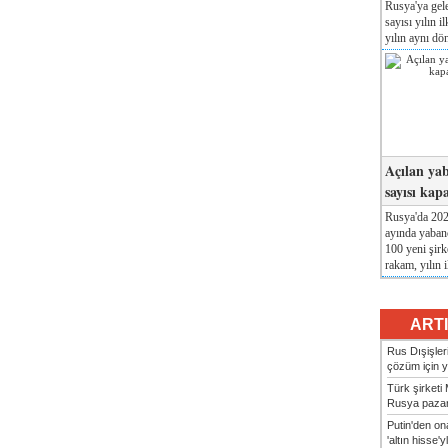
Rusya'ya gele
sayısı yılın i
yılın aynı dö
Açılan yab
sayısı kap
Rusya'da 2026
ayında yabanc
100 yeni şirk
rakam, yılın i
ART
Rus Dışişler
çözüm için ye
Türk şirket
Rusya pazarı
Putin'den o
'altın hisse'yl