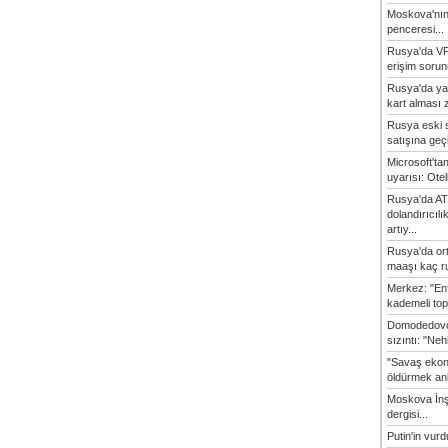
Moskova'nın
penceresi...
Rusya'da VP
erişim sorun
Rusya'da ya
kart alması z
Rusya eski s
satışına geçic
Microsoft'ta
uyarısı: Otel
Rusya'da AT
dolandırıcılı
artıy...
Rusya'da or
maaşı kaç ru
Merkez: "En
kademeli top
Domodedovo
sızıntı: "Neh
"Savaş ekon
öldürmek anl
Moskova İn
dergisi...
Putin'in vur