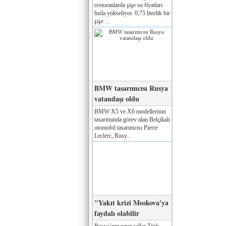
restoranlarda şişe su fiyatları
hızla yükseliyor. 0,75 litrelik bir
şişe ...
BMW tasarımcısı Rusya
vatandaşı oldu
BMW X5 ve X6 modellerinin
tasarımında görev alan Belçikalı
otomobil tasarımcısı Pierre
Leclerc, Rusy...
"Yakıt krizi Moskova'ya
faydalı olabilir
Rusya’nın uzun yıllar Türk