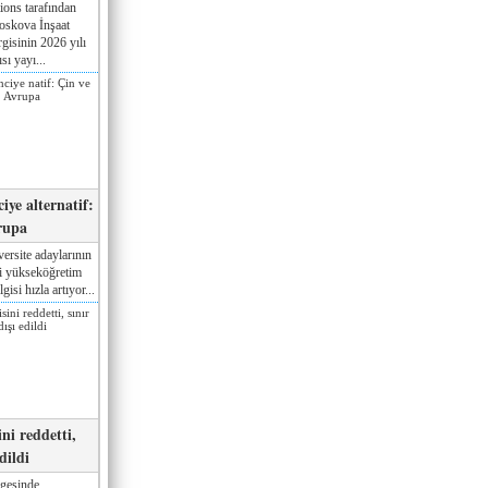
ions tarafından
oskova İnşaat
gisinin 2026 yılı
sı yayı...
iye alternatif:
rupa
ersite adaylarının
ki yükseköğretim
gisi hızla artıyor...
ni reddetti,
edildi
gesinde,