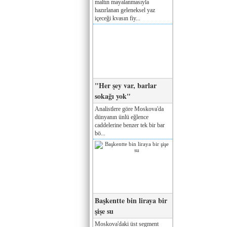
maltın mayalanmasıyla
hazırlanan geleneksel yaz
içeceği kvasın fiy...
"Her şey var, barlar
sokağı yok"
Analistlere göre Moskova'da
dünyanın ünlü eğlence
caddelerine benzer tek bir bar
bö...
Başkentte bin liraya bir
şişe su
Moskova'daki üst segment