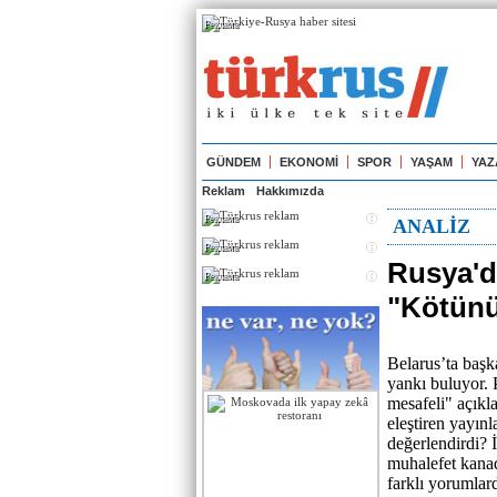
Реклама
GÜNDEM
EKONOMİ
SPOR
YAŞAM
YAZ
Reklam
Hakkımızda
Реклама
ANALİZ
Реклама
Rusya'da
Реклама
"Kötünü
Belarus’ta başk
yankı buluyor. 
mesafeli" açıkl
eleştiren yayınl
değerlendirdi? 
muhalefet kanad
farklı yorumlar