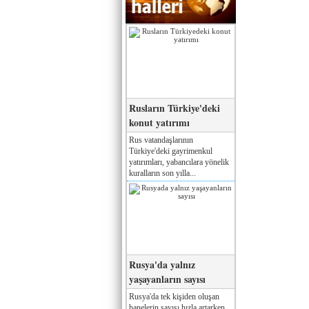
Rusların Türkiye'deki
konut yatırımı
Rus vatandaşlarının
Türkiye'deki gayrimenkul
yatırımları, yabancılara yönelik
kuralların son yılla...
Rusya'da yalnız
yaşayanların sayısı
Rusya'da tek kişiden oluşan
hanelerin sayısı hızla artarken