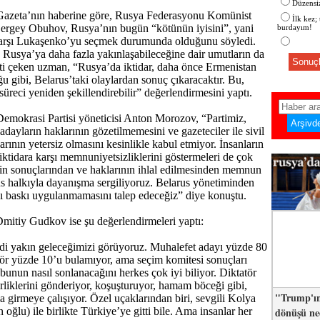
Düzensiz
azeta’nın haberine göre, Rusya Federasyonu Komünist
İlk kez;
i Sergey Obuhov, Rusya’nın bugün “kötünün iyisini”, yani
burdayım!
 karşı Lukaşenko’yu seçmek durumunda olduğunu söyledi.
Rusya’ya daha fazla yakınlaşabileceğine dair umutların da
Sonuçl
ti çeken uzman, “Rusya’da iktidar, daha önce Ermenistan
u gibi, Belarus’taki olaylardan sonuç çıkaracaktır. Bu,
li süreci yeniden şekillendirebilir” değerlendirmesini yaptı.
emokrasi Partisi yöneticisi Anton Morozov, “Partimiz,
dayların haklarının gözetilmemesini ve gazeteciler ile sivil
rının yetersiz olmasını kesinlikle kabul etmiyor. İnsanların
iktidara karşı memnuniyetsizliklerini göstermeleri de çok
in sonuçlarından ve haklarının ihlal edilmesinden memnun
 halkıyla dayanışma sergiliyoruz. Belarus yönetiminden
ı baskı uygulanmamasını talep edeceğiz” diye konuştu.
mitiy Gudkov ise şu değerlendirmeleri yaptı:
di yakın geleceğimizi görüyoruz. Muhalefet adayı yüzde 80
atör yüzde 10’u bulamıyor, ama seçim komitesi sonuçları
 bunun nasıl sonlanacağını herkes çok iyi biliyor. Diktatör
irliklerini gönderiyor, koşuşturuyor, hamam böceği gibi,
"Trump'ın
a girmeye çalışıyor. Özel uçaklarından biri, sevgili Kolya
dönüşü n
oğlu) ile birlikte Türkiye’ye gitti bile. Ama insanlar her