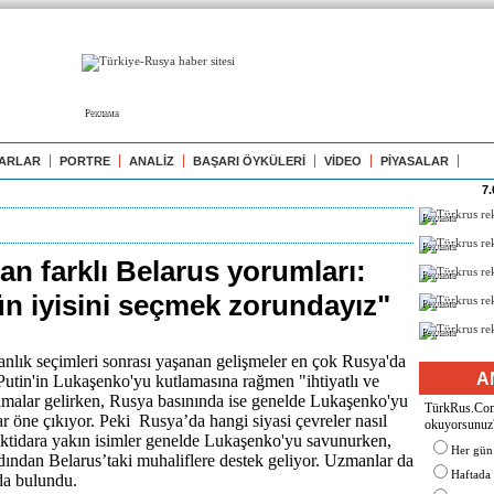
Реклама
ARLAR
PORTRE
ANALİZ
BAŞARI ÖYKÜLERİ
VİDEO
PİYASALAR
7.
Реклама
Реклама
n farklı Belarus yorumları:
Реклама
n iyisini seçmek zorundayız"
Реклама
Реклама
anlık seçimleri sonrası yaşanan gelişmeler en çok Rusya'da
A
Putin'in Lukaşenko'yu kutlamasına rağmen "ihtiyatlı ve
amalar gelirken, Rusya basınında ise genelde Lukaşenko'yu
TürkRus.Com'
ar öne çıkıyor. Peki Rusya’da hangi siyasi çevreler nasıl
okuyorsunuz
İktidara yakın isimler genelde Lukaşenko'yu savunurken,
Her gün
ından Belarus’taki muhaliflere destek geliyor. Uzmanlar da
Haftada
da bulundu.