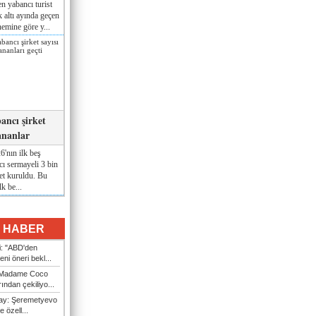
n yabancı turist
lk altı ayında geçen
nemine göre y...
ancı şirket
ananlar
'nın ilk beş
ı sermayeli 3 bin
et kuruldu. Bu
lk be...
I HABER
i: "ABD'den
ni öneri bekl...
i Madame Coco
ndan çekiliyo...
nay: Şeremetyevo
e özell...