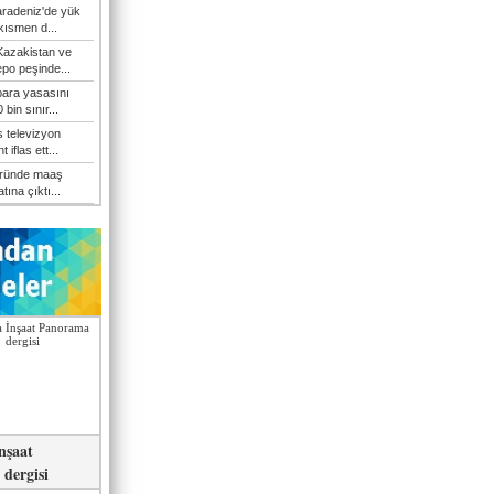
Karadeniz'de yük
 kısmen d...
Kazakistan ve
epo peşinde...
 para yasasını
 bin sınır...
s televizyon
t iflas ett...
öründe maaş
atına çıktı...
nşaat
dergisi